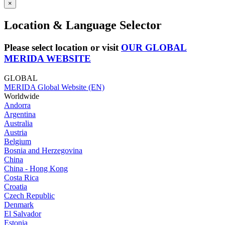
×
Location & Language Selector
Please select location or visit
OUR GLOBAL
MERIDA WEBSITE
GLOBAL
MERIDA Global Website (EN)
Worldwide
Andorra
Argentina
Australia
Austria
Belgium
Bosnia and Herzegovina
China
China - Hong Kong
Costa Rica
Croatia
Czech Republic
Denmark
El Salvador
Estonia