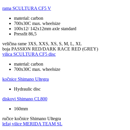
rama
SCULTURA CF5 V
material: carbon
700x30C max. wheelsize
100x12/ 142x12mm axle standard
Pressfit 86,5
veličina rame
3XS, XXS, XS, S, M, L, XL
boja
PASSION RED/DARK RACE RED (GREY)
vilica
SCULTURA CF5 disc
material: carbon
700x30C max. wheelsize
kočnice
Shimano Ultegra
Hydraulic disc
diskovi
Shimano CL800
160mm
ručice kočnice
Shimano Ultegra
ležaj vilice
MERIDA TEAM SL