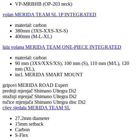
VP-MRBHB (OP-203 neck)
volan
MERIDA TEAM SL 1P INTEGRATED
material: carbon
380mm (3XS-XXS-XS-S)
400mm (M-L-XL)
lula volana
MERIDA TEAM ONE-PIECE INTEGRATED
material: carbon
90 mm (3XS/XXS/XS), 100 mm (S), 110 mm (M/L), 120
mm (XL),
incl. MERIDA SMART MOUNT
gripovi
MERIDA ROAD Expert
prednji mjenjač
Shimano Ultegra Di2
stražnji mjenjač
Shimano Ultegra Di2
ručice mjenjača
Shimano Ultegra disc Di2
cijev sjedala
MERIDA TEAM SL
27.2mm diameter
15mm setback
Carbon
S-Flex