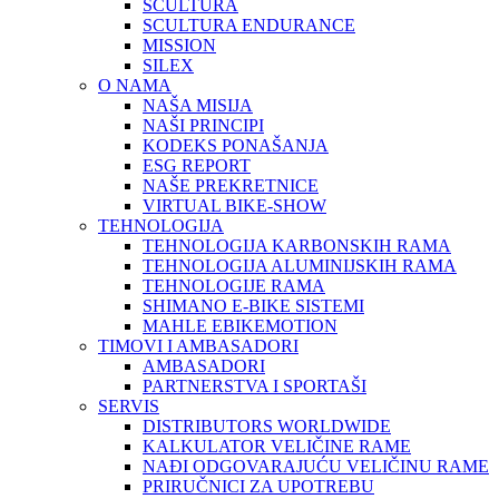
SCULTURA
SCULTURA ENDURANCE
MISSION
SILEX
O NAMA
NAŠA MISIJA
NAŠI PRINCIPI
KODEKS PONAŠANJA
ESG REPORT
NAŠE PREKRETNICE
VIRTUAL BIKE-SHOW
TEHNOLOGIJA
TEHNOLOGIJA KARBONSKIH RAMA
TEHNOLOGIJA ALUMINIJSKIH RAMA
TEHNOLOGIJE RAMA
SHIMANO E-BIKE SISTEMI
MAHLE EBIKEMOTION
TIMOVI I AMBASADORI
AMBASADORI
PARTNERSTVA I SPORTAŠI
SERVIS
DISTRIBUTORS WORLDWIDE
KALKULATOR VELIČINE RAME
NAĐI ODGOVARAJUĆU VELIČINU RAME
PRIRUČNICI ZA UPOTREBU