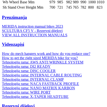
Wb Wheel Base Mm
979
985
982
989
990
1000
1010
Sh Stand Over Height Mm
700
721
745
765
782
800
823
Preuzimanja
MERIDA instruction manual bikes 2023
SCULTURA CF5 V - Rezervni dijelovi
VIEW ALL INSTRUCTION MANUALS
Videozapisi
How do mech hangers work and how do you replace one?
How to get the right sized MERIDA bike for you?
Tehnologija rama: AWS ANTI WRINKLE SYSTEM
Tehnologija rama: DI2 READY
Tehnologija rama: DISC COOLER
Tehnologija rama: INTERNAL CABLE ROUTING
Tehnologija rama: INTERNAL CLAMP
Tehnologija rama: NACA FASTBACK PROFILE
Tehnologija rama: NANO MATRIX KARBON
Tehnologija rama: WIRE PORT
Tehnologija rama: X-TAPER HEADTUBE
Rezervni dijelovi