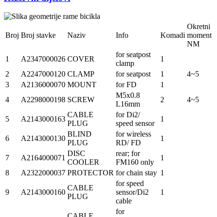
Okretni
Broj
Broj stavke
Naziv
Info
Komadi
moment
NM
for seatpost
1
A2347000026
COVER
1
clamp
2
A2247000120
CLAMP
for seatpost
1
4~5
3
A2136000070
MOUNT
for FD
1
M5x0.8
4
A2298000198
SCREW
2
4~5
L16mm
CABLE
for Di2/
5
A2143000163
1
PLUG
speed sensor
BLIND
for wireless
6
A2143000130
1
PLUG
RD/ FD
DISC
rear; for
7
A2164000071
1
COOLER
FM160 only
8
A2322000037
PROTECTOR
for chain stay
1
for speed
CABLE
9
A2143000160
sensor/Di2
1
PLUG
cable
for
CABLE