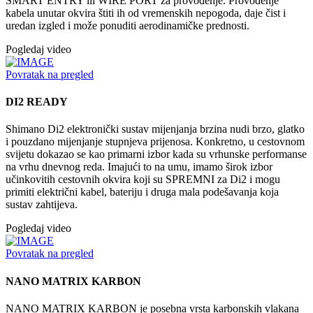
SMART ENTRY ili WIRE PORT za provođenje. Provođenje
kabela unutar okvira štiti ih od vremenskih nepogoda, daje čist i
uredan izgled i može ponuditi aerodinamičke prednosti.
Pogledaj video
Povratak na pregled
DI2 READY
Shimano Di2 elektronički sustav mijenjanja brzina nudi brzo, glatko
i pouzdano mijenjanje stupnjeva prijenosa. Konkretno, u cestovnom
svijetu dokazao se kao primarni izbor kada su vrhunske performanse
na vrhu dnevnog reda. Imajući to na umu, imamo širok izbor
učinkovitih cestovnih okvira koji su SPREMNI za Di2 i mogu
primiti električni kabel, bateriju i druga mala podešavanja koja
sustav zahtijeva.
Pogledaj video
Povratak na pregled
NANO MATRIX KARBON
NANO MATRIX KARBON je posebna vrsta karbonskih vlakana