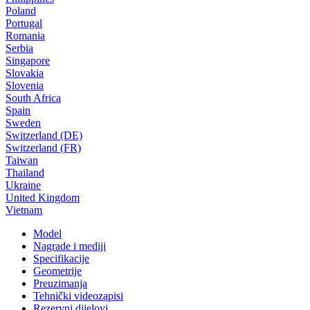
Poland
Portugal
Romania
Serbia
Singapore
Slovakia
Slovenia
South Africa
Spain
Sweden
Switzerland (DE)
Switzerland (FR)
Taiwan
Thailand
Ukraine
United Kingdom
Vietnam
Model
Nagrade i mediji
Specifikacije
Geometrije
Preuzimanja
Tehnički videozapisi
Rezervni dijelovi