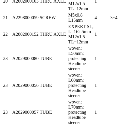
20
A2002000103
THRU AXLE
1
M12x1.5
TL=12mm
M5x0.8
21
A2298000059
SCREW
4
3~4
L15mm
EXPERT SL;
L=162.5mm
22
A2002000152
THRU AXLE
1
M12x1.5
TL=12mm
woven;
L50mm;
23
A2029000080
TUBE
protecting
1
Headtube
steerer
woven;
L60mm;
23
A2029000056
TUBE
protecting
1
Headtube
steerer
woven;
L70mm;
23
A2029000057
TUBE
protecting
1
Headtube
steerer