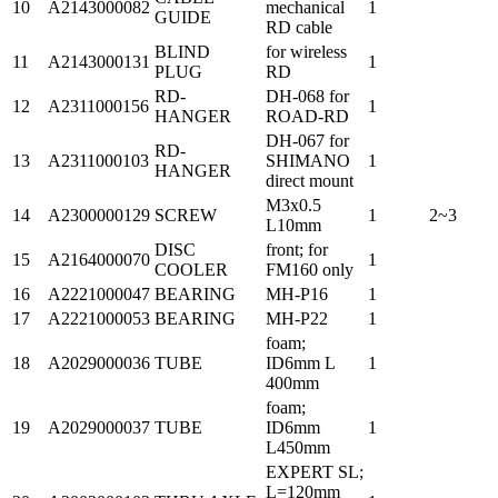
10
A2143000082
mechanical
1
GUIDE
RD cable
BLIND
for wireless
11
A2143000131
1
PLUG
RD
RD-
DH-068 for
12
A2311000156
1
HANGER
ROAD-RD
DH-067 for
RD-
13
A2311000103
SHIMANO
1
HANGER
direct mount
M3x0.5
14
A2300000129
SCREW
1
2~3
L10mm
DISC
front; for
15
A2164000070
1
COOLER
FM160 only
16
A2221000047
BEARING
MH-P16
1
17
A2221000053
BEARING
MH-P22
1
foam;
18
A2029000036
TUBE
ID6mm L
1
400mm
foam;
19
A2029000037
TUBE
ID6mm
1
L450mm
EXPERT SL;
L=120mm