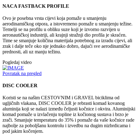
NACA FASTBACK PROFILE
Ovo je posebna vrsta cijevi koja pomaže u smanjenju
aerodinamičkog otpora, a istovremeno pomaže u smanjenju težine.
Temelji se na profilu u obliku suze koji je izvorno razvijen u
aeronautičkoj industriji, ali krajnji stražnji dio profila je skraćen.
Time se smanjuje količina materijala potrebnog za izradu cijevi, ali
zrak i dalje teče oko nje jednako dobro, dajući sve aerodinamičke
prednosti, ali uz manju težinu.
Pogledaj video
Povratak na pregled
DISC COOLER
Koristi se na našim CESTOVNIM i GRAVEL biciklima od
ugljičnih vlakana, DISC COOLER je rebrasti komad kovanog
aluminija koji se nalazi između čeljusti kočnice i okvira. Aluminijski
komad pomaže u izvlačenju topline iz kočionog sustava i brzo je
zrači. Smanjuje temperaturu do 35% i pomaže da vaše kočnice rade
najbolje za poboljšanu kontrolu i izvedbu na dugim nizbrdicama i
pod jakim kočenjem.