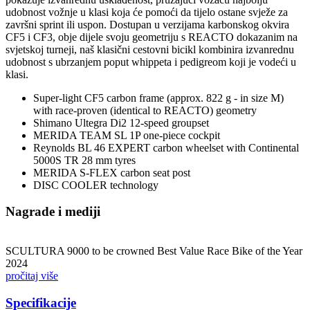
udobnost vožnje u klasi koja će pomoći da tijelo ostane svježe za
završni sprint ili uspon. Dostupan u verzijama karbonskog okvira
CF5 i CF3, obje dijele svoju geometriju s REACTO dokazanim na
svjetskoj turneji, naš klasični cestovni bicikl kombinira izvanrednu
udobnost s ubrzanjem poput whippeta i pedigreom koji je vodeći u
klasi.
Super-light CF5 carbon frame (approx. 822 g - in size M)
with race-proven (identical to REACTO) geometry
Shimano Ultegra Di2 12-speed groupset
MERIDA TEAM SL 1P one-piece cockpit
Reynolds BL 46 EXPERT carbon wheelset with Continental
5000S TR 28 mm tyres
MERIDA S-FLEX carbon seat post
DISC COOLER technology
Nagrade i mediji
SCULTURA 9000 to be crowned Best Value Race Bike of the Year
2024
pročitaj više
Specifikacije