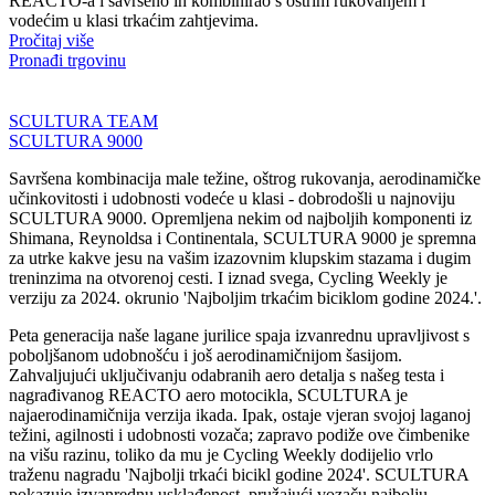
REACTO-a i savršeno ih kombinirao s oštrim rukovanjem i
vodećim u klasi trkaćim zahtjevima.
Pročitaj više
Pronađi trgovinu
SCULTURA TEAM
SCULTURA 9000
Savršena kombinacija male težine, oštrog rukovanja, aerodinamičke
učinkovitosti i udobnosti vodeće u klasi - dobrodošli u najnoviju
SCULTURA 9000. Opremljena nekim od najboljih komponenti iz
Shimana, Reynoldsa i Continentala, SCULTURA 9000 je spremna
za utrke kakve jesu na vašim izazovnim klupskim stazama i dugim
treninzima na otvorenoj cesti. I iznad svega, Cycling Weekly je
verziju za 2024. okrunio 'Najboljim trkaćim biciklom godine 2024.'.
Peta generacija naše lagane jurilice spaja izvanrednu upravljivost s
poboljšanom udobnošću i još aerodinamičnijom šasijom.
Zahvaljujući uključivanju odabranih aero detalja s našeg testa i
nagrađivanog REACTO aero motocikla, SCULTURA je
najaerodinamičnija verzija ikada. Ipak, ostaje vjeran svojoj laganoj
težini, agilnosti i udobnosti vozača; zapravo podiže ove čimbenike
na višu razinu, toliko da mu je Cycling Weekly dodijelio vrlo
traženu nagradu 'Najbolji trkaći bicikl godine 2024'. SCULTURA
pokazuje izvanrednu usklađenost, pružajući vozaču najbolju