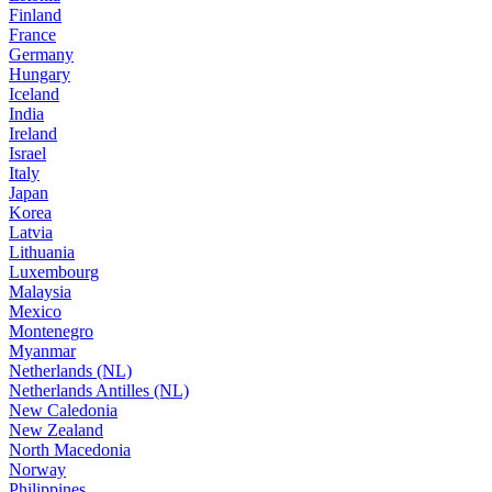
Finland
France
Germany
Hungary
Iceland
India
Ireland
Israel
Italy
Japan
Korea
Latvia
Lithuania
Luxembourg
Malaysia
Mexico
Montenegro
Myanmar
Netherlands (NL)
Netherlands Antilles (NL)
New Caledonia
New Zealand
North Macedonia
Norway
Philippines