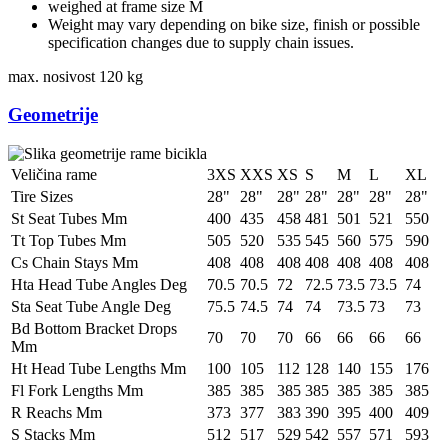
weighed at frame size M
Weight may vary depending on bike size, finish or possible
specification changes due to supply chain issues.
max. nosivost
120 kg
Geometrije
Veličina rame
3XS
XXS
XS
S
M
L
XL
Tire Sizes
28"
28"
28"
28"
28"
28"
28"
St Seat Tubes Mm
400
435
458
481
501
521
550
Tt Top Tubes Mm
505
520
535
545
560
575
590
Cs Chain Stays Mm
408
408
408
408
408
408
408
Hta Head Tube Angles Deg
70.5
70.5
72
72.5
73.5
73.5
74
Sta Seat Tube Angle Deg
75.5
74.5
74
74
73.5
73
73
Bd Bottom Bracket Drops
70
70
70
66
66
66
66
Mm
Ht Head Tube Lengths Mm
100
105
112
128
140
155
176
Fl Fork Lengths Mm
385
385
385
385
385
385
385
R Reachs Mm
373
377
383
390
395
400
409
S Stacks Mm
512
517
529
542
557
571
593