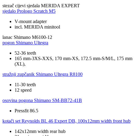
stezač cijevi sjedala
MERIDA EXPERT
sjedalo
Prologo Scratch M5
V-mount adapter
incl. MERIDA minitool
lanac
Shimano M6100-12
pogon
Shimano Ultegra
52-36 teeth
165 mm-3XS-XXS, 170 mm-XS, 172.5 mm-S/M/L, 175 mm
(XL),
stražnji zupčanik
Shimano Ultegra R8100
11-30 teeth
12 speed
osovina pogona
Shimano SM-BB72-41B
Pressfit 86.5
kotači set
Reynolds BL 46 Expert DB, 100x12mm width front hub
142x12mm width rear hub