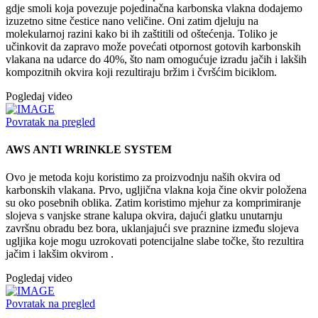
gdje smoli koja povezuje pojedinačna karbonska vlakna dodajemo
izuzetno sitne čestice nano veličine. Oni zatim djeluju na
molekularnoj razini kako bi ih zaštitili od oštećenja. Toliko je
učinkovit da zapravo može povećati otpornost gotovih karbonskih
vlakana na udarce do 40%, što nam omogućuje izradu jačih i lakših
kompozitnih okvira koji rezultiraju bržim i čvršćim biciklom.
Pogledaj video
Povratak na pregled
AWS ANTI WRINKLE SYSTEM
Ovo je metoda koju koristimo za proizvodnju naših okvira od
karbonskih vlakana. Prvo, ugljična vlakna koja čine okvir položena
su oko posebnih oblika. Zatim koristimo mjehur za komprimiranje
slojeva s vanjske strane kalupa okvira, dajući glatku unutarnju
završnu obradu bez bora, uklanjajući sve praznine između slojeva
ugljika koje mogu uzrokovati potencijalne slabe točke, što rezultira
jačim i lakšim okvirom .
Pogledaj video
Povratak na pregled