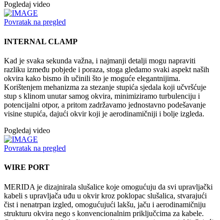
Pogledaj video
Povratak na pregled
INTERNAL CLAMP
Kad je svaka sekunda važna, i najmanji detalji mogu napraviti
razliku između pobjede i poraza, stoga gledamo svaki aspekt naših
okvira kako bismo ih učinili što je moguće elegantnijima.
Korištenjem mehanizma za stezanje stupića sjedala koji učvršćuje
stup s klinom unutar samog okvira, minimiziramo turbulenciju i
potencijalni otpor, a pritom zadržavamo jednostavno podešavanje
visine stupića, dajući okvir koji je aerodinamičniji i bolje izgleda.
Pogledaj video
Povratak na pregled
WIRE PORT
MERIDA je dizajnirala slušalice koje omogućuju da svi upravljački
kabeli s upravljača uđu u okvir kroz poklopac slušalica, stvarajući
čist i nenatrpan izgled, omogućujući lakšu, jaču i aerodinamičniju
strukturu okvira nego s konvencionalnim priključcima za kabele.