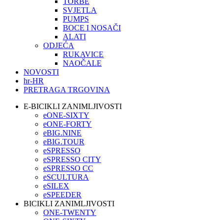
TORBE
SVJETLA
PUMPS
BOCE I NOSAČI
ALATI
ODJEĆA
RUKAVICE
NAOČALE
NOVOSTI
hr-HR
PRETRAGA TRGOVINA
E-BICIKLI ZANIMLJIVOSTI
eONE-SIXTY
eONE-FORTY
eBIG.NINE
eBIG.TOUR
eSPRESSO
eSPRESSO CITY
eSPRESSO CC
eSCULTURA
eSILEX
eSPEEDER
BICIKLI ZANIMLJIVOSTI
ONE-TWENTY