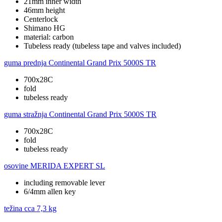
21mm inner width
46mm height
Centerlock
Shimano HG
material: carbon
Tubeless ready (tubeless tape and valves included)
guma prednja
Continental Grand Prix 5000S TR
700x28C
fold
tubeless ready
guma stražnja
Continental Grand Prix 5000S TR
700x28C
fold
tubeless ready
osovine
MERIDA EXPERT SL
including removable lever
6/4mm allen key
težina cca
7,3 kg