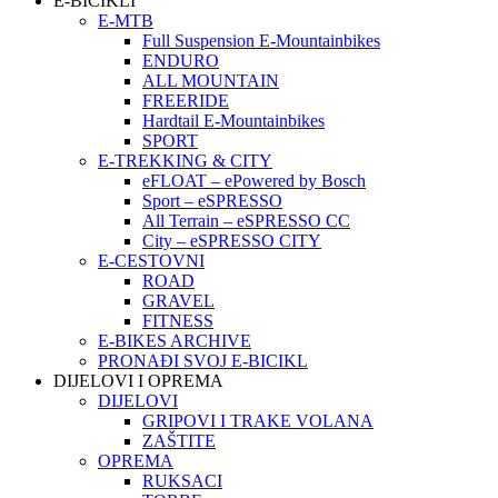
E-BICIKLI
E-MTB
Full Suspension E-Mountainbikes
ENDURO
ALL MOUNTAIN
FREERIDE
Hardtail E-Mountainbikes
SPORT
E-TREKKING & CITY
eFLOAT – ePowered by Bosch
Sport – eSPRESSO
All Terrain – eSPRESSO CC
City – eSPRESSO CITY
E-CESTOVNI
ROAD
GRAVEL
FITNESS
E-BIKES ARCHIVE
PRONAĐI SVOJ E-BICIKL
DIJELOVI I OPREMA
DIJELOVI
GRIPOVI I TRAKE VOLANA
ZAŠTITE
OPREMA
RUKSACI