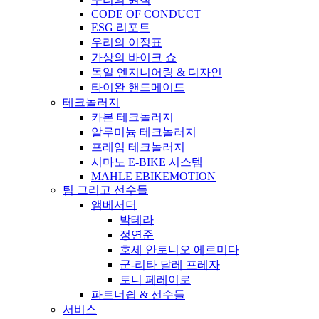
CODE OF CONDUCT
ESG 리포트
우리의 이정표
가상의 바이크 쇼
독일 엔지니어링 & 디자인
타이완 핸드메이드
테크놀러지
카본 테크놀러지
알루미늄 테크놀러지
프레임 테크놀러지
시마노 E-BIKE 시스템
MAHLE EBIKEMOTION
팀 그리고 선수들
앰베서더
박테라
정연준
호세 안토니오 에르미다
군-리타 달레 프레자
토니 페레이로
파트너쉽 & 선수들
서비스