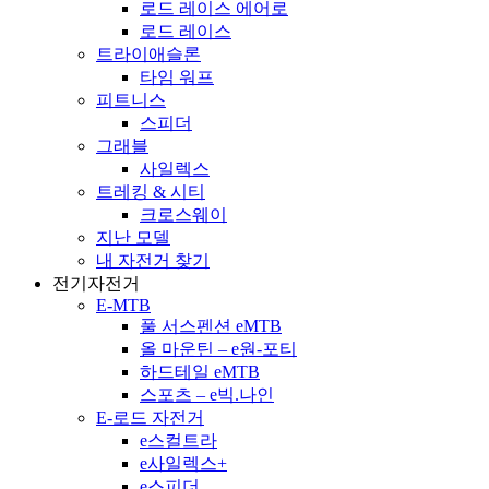
로드 레이스 에어로
로드 레이스
트라이애슬론
타임 워프
피트니스
스피더
그래블
사일렉스
트레킹 & 시티
크로스웨이
지난 모델
내 자전거 찾기
전기자전거
E-MTB
풀 서스펜션 eMTB
올 마운틴 – e원-포티
하드테일 eMTB
스포츠 – e빅.나인
E-로드 자전거
e스컬트라
e사일렉스+
e스피더