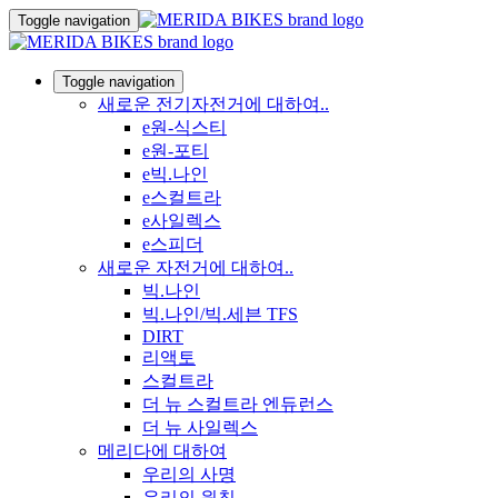
Toggle navigation
Toggle navigation
새로운 전기자전거에 대하여..
e원-식스티
e원-포티
e빅.나인
e스컬트라
e사일렉스
e스피더
새로운 자전거에 대하여..
빅.나인
빅.나인/빅.세븐 TFS
DIRT
리액토
스컬트라
더 뉴 스컬트라 엔듀런스
더 뉴 사일렉스
메리다에 대하여
우리의 사명
우리의 원칙