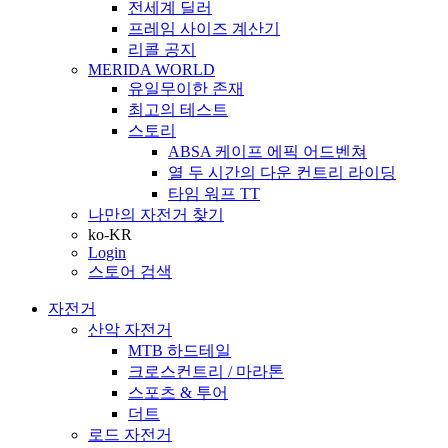
전세계 딜러
프레임 사이즈 계산기
리콜 공지
MERIDA WORLD
유일무이한 존재
최고의 테스트
스토리
ABSA 케이프 에픽 어드벤쳐
열 두 시간의 다운 컨트리 라이딩
타임 워프 TT
나만의 자전거 찾기
ko-KR
Login
스토어 검색
자전거
산악 자전거
MTB 하드테일
크로스컨트리 / 마라톤
스포츠 & 투어
더트
로드 자전거