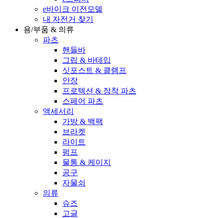
e바이크 이전모델
내 자전거 찾기
용/부품 & 의류
파츠
핸들바
그립 & 바테입
싯포스트 & 클램프
안장
프로텍션 & 장착 파츠
스페어 파츠
액세서리
가방 & 백팩
브라켓
라이트
펌프
물통 & 케이지
공구
자물쇠
의류
슈즈
고글