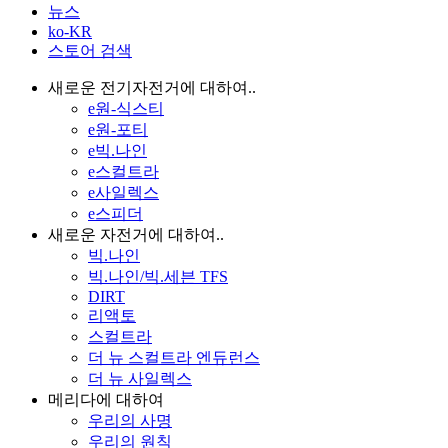
뉴스
ko-KR
스토어 검색
새로운 전기자전거에 대하여..
e원-식스티
e원-포티
e빅.나인
e스컬트라
e사일렉스
e스피더
새로운 자전거에 대하여..
빅.나인
빅.나인/빅.세븐 TFS
DIRT
리액토
스컬트라
더 뉴 스컬트라 엔듀런스
더 뉴 사일렉스
메리다에 대하여
우리의 사명
우리의 원칙