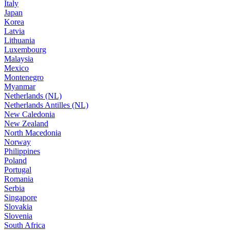
Italy
Japan
Korea
Latvia
Lithuania
Luxembourg
Malaysia
Mexico
Montenegro
Myanmar
Netherlands (NL)
Netherlands Antilles (NL)
New Caledonia
New Zealand
North Macedonia
Norway
Philippines
Poland
Portugal
Romania
Serbia
Singapore
Slovakia
Slovenia
South Africa