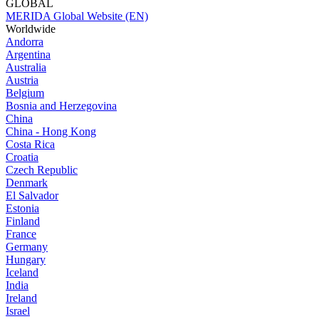
GLOBAL
MERIDA Global Website (EN)
Worldwide
Andorra
Argentina
Australia
Austria
Belgium
Bosnia and Herzegovina
China
China - Hong Kong
Costa Rica
Croatia
Czech Republic
Denmark
El Salvador
Estonia
Finland
France
Germany
Hungary
Iceland
India
Ireland
Israel