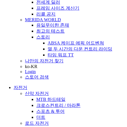
전세계 딜러
프레임 사이즈 계산기
리콜 공지
MERIDA WORLD
유일무이한 존재
최고의 테스트
스토리
ABSA 케이프 에픽 어드벤쳐
열 두 시간의 다운 컨트리 라이딩
타임 워프 TT
나만의 자전거 찾기
ko-KR
Login
스토어 검색
자전거
산악 자전거
MTB 하드테일
크로스컨트리 / 마라톤
스포츠 & 투어
더트
로드 자전거