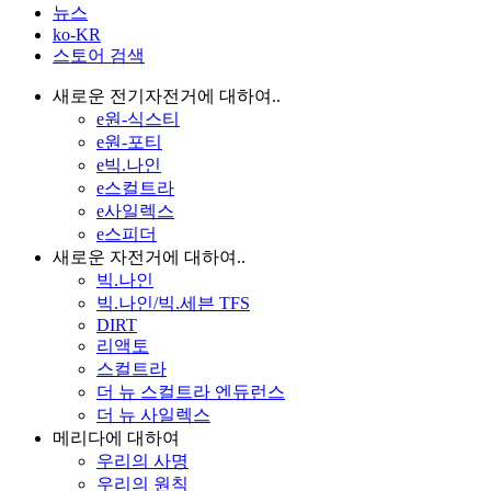
뉴스
ko-KR
스토어 검색
새로운 전기자전거에 대하여..
e원-식스티
e원-포티
e빅.나인
e스컬트라
e사일렉스
e스피더
새로운 자전거에 대하여..
빅.나인
빅.나인/빅.세븐 TFS
DIRT
리액토
스컬트라
더 뉴 스컬트라 엔듀런스
더 뉴 사일렉스
메리다에 대하여
우리의 사명
우리의 원칙