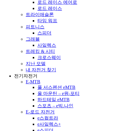
로드 레이스 에어로
로드 레이스
트라이애슬론
타임 워프
피트니스
스피더
그래블
사일렉스
트레킹 & 시티
크로스웨이
지난 모델
내 자전거 찾기
전기자전거
E-MTB
풀 서스펜션 eMTB
올 마운틴 – e원-포티
하드테일 eMTB
스포츠 – e빅.나인
E-로드 자전거
e스컬트라
e사일렉스+
e스피더