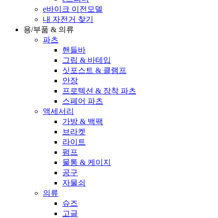
e바이크 이전모델
내 자전거 찾기
용/부품 & 의류
파츠
핸들바
그립 & 바테입
싯포스트 & 클램프
안장
프로텍션 & 장착 파츠
스페어 파츠
액세서리
가방 & 백팩
브라켓
라이트
펌프
물통 & 케이지
공구
자물쇠
의류
슈즈
고글