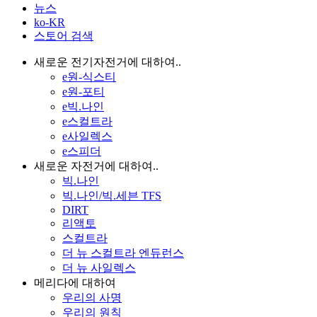
뉴스
ko-KR
스토어 검색
새로운 전기자전거에 대하여..
e원-식스티
e원-포티
e빅.나인
e스컬트라
e사일렉스
e스피더
새로운 자전거에 대하여..
빅.나인
빅.나인/빅.세븐 TFS
DIRT
리액토
스컬트라
더 뉴 스컬트라 엔듀런스
더 뉴 사일렉스
메리다에 대하여
우리의 사명
우리의 원칙