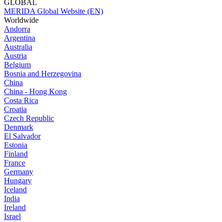
GLOBAL
MERIDA Global Website (EN)
Worldwide
Andorra
Argentina
Australia
Austria
Belgium
Bosnia and Herzegovina
China
China - Hong Kong
Costa Rica
Croatia
Czech Republic
Denmark
El Salvador
Estonia
Finland
France
Germany
Hungary
Iceland
India
Ireland
Israel