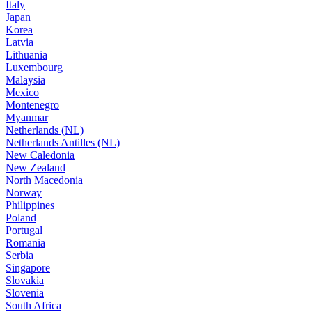
Italy
Japan
Korea
Latvia
Lithuania
Luxembourg
Malaysia
Mexico
Montenegro
Myanmar
Netherlands (NL)
Netherlands Antilles (NL)
New Caledonia
New Zealand
North Macedonia
Norway
Philippines
Poland
Portugal
Romania
Serbia
Singapore
Slovakia
Slovenia
South Africa