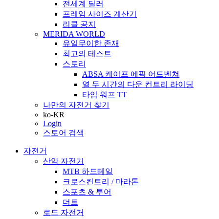
전세계 딜러
프레임 사이즈 계산기
리콜 공지
MERIDA WORLD
유일무이한 존재
최고의 테스트
스토리
ABSA 케이프 에픽 어드벤쳐
열 두 시간의 다운 컨트리 라이딩
타임 워프 TT
나만의 자전거 찾기
ko-KR
Login
스토어 검색
자전거
산악 자전거
MTB 하드테일
크로스컨트리 / 마라톤
스포츠 & 투어
더트
로드 자전거