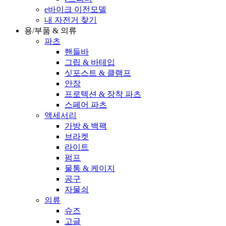
e바이크 이전모델
내 자전거 찾기
용/부품 & 의류
파츠
핸들바
그립 & 바테입
싯포스트 & 클램프
안장
프로텍션 & 장착 파츠
스페어 파츠
액세서리
가방 & 백팩
브라켓
라이트
펌프
물통 & 케이지
공구
자물쇠
의류
슈즈
고글