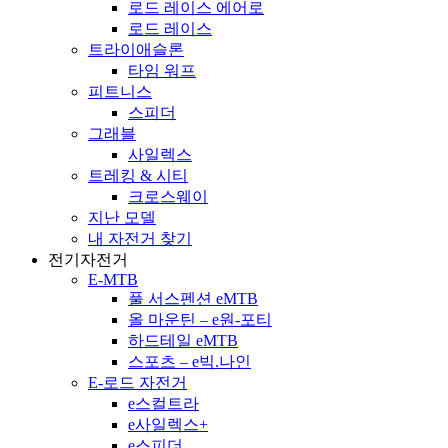
로드 레이스 에어로
로드 레이스
트라이애슬론
타임 워프
피트니스
스피더
그래블
사일렉스
트레킹 & 시티
크로스웨이
지난 모델
내 자전거 찾기
전기자전거
E-MTB
풀 서스펜션 eMTB
올 마운틴 – e원-포티
하드테일 eMTB
스포츠 – e빅.나인
E-로드 자전거
e스컬트라
e사일렉스+
e스피더