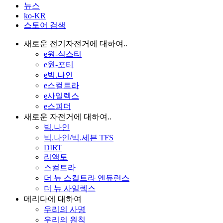
뉴스
ko-KR
스토어 검색
새로운 전기자전거에 대하여..
e원-식스티
e원-포티
e빅.나인
e스컬트라
e사일렉스
e스피더
새로운 자전거에 대하여..
빅.나인
빅.나인/빅.세븐 TFS
DIRT
리액토
스컬트라
더 뉴 스컬트라 엔듀런스
더 뉴 사일렉스
메리다에 대하여
우리의 사명
우리의 원칙