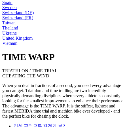
Spain
Sweden
Switzerland (DE)
Switzerland (FR)
Taiwan
Thailand
Ukraine
United Kingdom
Vietnam
TIME WARP
TRIATHLON / TIME TRIAL
CHEATING THE WIND
When you deal in fractions of a second, you need every advantage
you can get. Triathlon and time trialling are two incredibly
physically demanding disciplines where every athlete is constantly
looking for the smallest improvements to enhance their performance.
The advantage is the TIME WARP. It is the stiffest, lightest and
fastest MERIDA time trial and triathlon bike ever developed - and
the perfect bike for chasing the clock.
리셋 필터
모든 자전거 보기