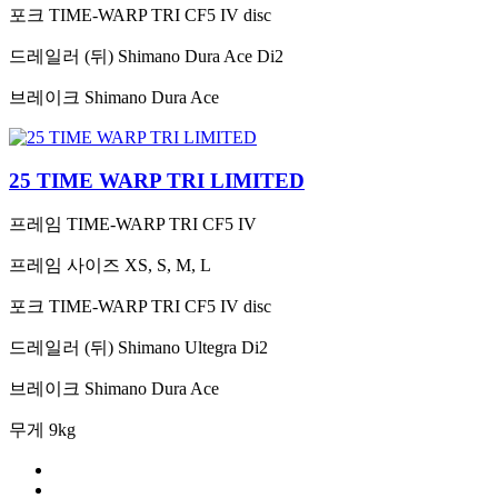
포크
TIME-WARP TRI CF5 IV disc
드레일러 (뒤)
Shimano Dura Ace Di2
브레이크
Shimano Dura Ace
25 TIME WARP TRI LIMITED
프레임
TIME-WARP TRI CF5 IV
프레임 사이즈
XS, S, M, L
포크
TIME-WARP TRI CF5 IV disc
드레일러 (뒤)
Shimano Ultegra Di2
브레이크
Shimano Dura Ace
무게
9kg