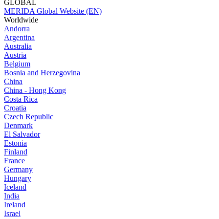
GLOBAL
MERIDA Global Website (EN)
Worldwide
Andorra
Argentina
Australia
Austria
Belgium
Bosnia and Herzegovina
China
China - Hong Kong
Costa Rica
Croatia
Czech Republic
Denmark
El Salvador
Estonia
Finland
France
Germany
Hungary
Iceland
India
Ireland
Israel