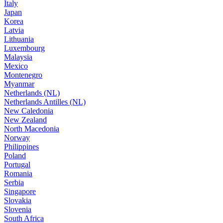
Italy
Japan
Korea
Latvia
Lithuania
Luxembourg
Malaysia
Mexico
Montenegro
Myanmar
Netherlands (NL)
Netherlands Antilles (NL)
New Caledonia
New Zealand
North Macedonia
Norway
Philippines
Poland
Portugal
Romania
Serbia
Singapore
Slovakia
Slovenia
South Africa