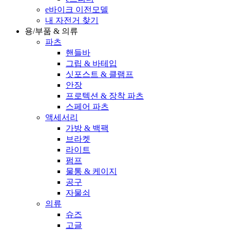
e바이크 이전모델
내 자전거 찾기
용/부품 & 의류
파츠
핸들바
그립 & 바테입
싯포스트 & 클램프
안장
프로텍션 & 장착 파츠
스페어 파츠
액세서리
가방 & 백팩
브라켓
라이트
펌프
물통 & 케이지
공구
자물쇠
의류
슈즈
고글