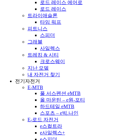
로드 레이스 에어로
로드 레이스
트라이애슬론
타임 워프
피트니스
스피더
그래블
사일렉스
트레킹 & 시티
크로스웨이
지난 모델
내 자전거 찾기
전기자전거
E-MTB
풀 서스펜션 eMTB
올 마운틴 – e원-포티
하드테일 eMTB
스포츠 – e빅.나인
E-로드 자전거
e스컬트라
e사일렉스+
e스피더