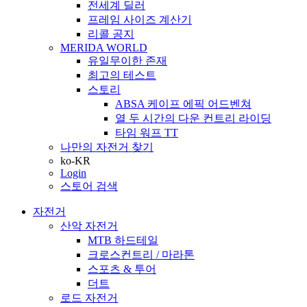
전세계 딜러
프레임 사이즈 계산기
리콜 공지
MERIDA WORLD
유일무이한 존재
최고의 테스트
스토리
ABSA 케이프 에픽 어드벤쳐
열 두 시간의 다운 컨트리 라이딩
타임 워프 TT
나만의 자전거 찾기
ko-KR
Login
스토어 검색
자전거
산악 자전거
MTB 하드테일
크로스컨트리 / 마라톤
스포츠 & 투어
더트
로드 자전거