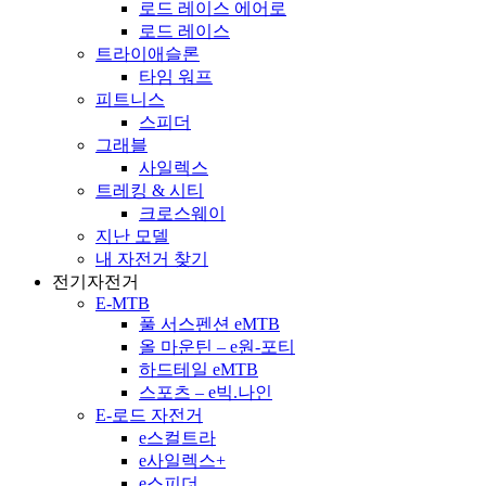
로드 레이스 에어로
로드 레이스
트라이애슬론
타임 워프
피트니스
스피더
그래블
사일렉스
트레킹 & 시티
크로스웨이
지난 모델
내 자전거 찾기
전기자전거
E-MTB
풀 서스펜션 eMTB
올 마운틴 – e원-포티
하드테일 eMTB
스포츠 – e빅.나인
E-로드 자전거
e스컬트라
e사일렉스+
e스피더