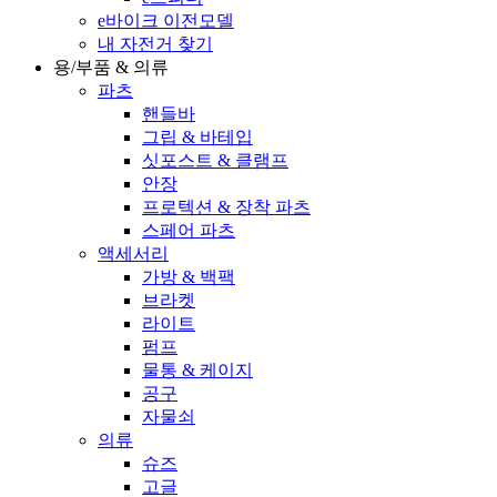
e바이크 이전모델
내 자전거 찾기
용/부품 & 의류
파츠
핸들바
그립 & 바테입
싯포스트 & 클램프
안장
프로텍션 & 장착 파츠
스페어 파츠
액세서리
가방 & 백팩
브라켓
라이트
펌프
물통 & 케이지
공구
자물쇠
의류
슈즈
고글