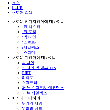
뉴스
ko-KR
스토어 검색
새로운 전기자전거에 대하여..
e원-식스티
e원-포티
e빅.나인
e스컬트라
e사일렉스
e스피더
새로운 자전거에 대하여..
빅.나인
빅.나인/빅.세븐 TFS
DIRT
리액토
스컬트라
더 뉴 스컬트라 엔듀런스
더 뉴 사일렉스
메리다에 대하여
우리의 사명
우리의 원칙