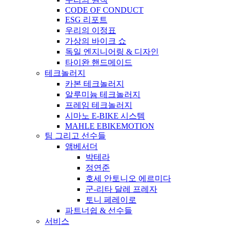
CODE OF CONDUCT
ESG 리포트
우리의 이정표
가상의 바이크 쇼
독일 엔지니어링 & 디자인
타이완 핸드메이드
테크놀러지
카본 테크놀러지
알루미늄 테크놀러지
프레임 테크놀러지
시마노 E-BIKE 시스템
MAHLE EBIKEMOTION
팀 그리고 선수들
앰베서더
박테라
정연준
호세 안토니오 에르미다
군-리타 달레 프레자
토니 페레이로
파트너쉽 & 선수들
서비스