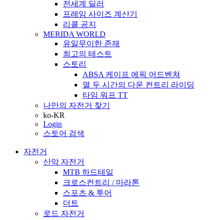
전세계 딜러
프레임 사이즈 계산기
리콜 공지
MERIDA WORLD
유일무이한 존재
최고의 테스트
스토리
ABSA 케이프 에픽 어드벤쳐
열 두 시간의 다운 컨트리 라이딩
타임 워프 TT
나만의 자전거 찾기
ko-KR
Login
스토어 검색
자전거
산악 자전거
MTB 하드테일
크로스컨트리 / 마라톤
스포츠 & 투어
더트
로드 자전거