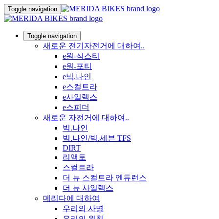
Toggle navigation
Toggle navigation
새로운 전기자전거에 대하여..
e원-식스티
e원-포티
e빅.나인
e스컬트라
e사일렉스
e스피더
새로운 자전거에 대하여..
빅.나인
빅.나인/빅.세븐 TFS
DIRT
리액토
스컬트라
더 뉴 스컬트라 엔듀런스
더 뉴 사일렉스
메리다에 대하여
우리의 사명
우리의 원칙