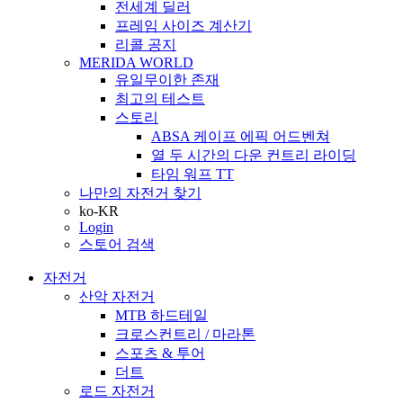
전세계 딜러
프레임 사이즈 계산기
리콜 공지
MERIDA WORLD
유일무이한 존재
최고의 테스트
스토리
ABSA 케이프 에픽 어드벤쳐
열 두 시간의 다운 컨트리 라이딩
타임 워프 TT
나만의 자전거 찾기
ko-KR
Login
스토어 검색
자전거
산악 자전거
MTB 하드테일
크로스컨트리 / 마라톤
스포츠 & 투어
더트
로드 자전거