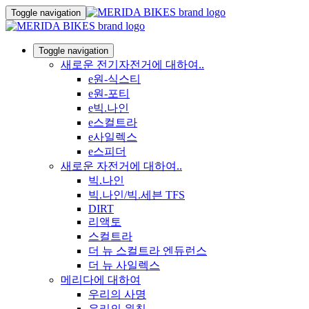
Toggle navigation
Toggle navigation
새로운 전기자전거에 대하여..
e원-식스티
e원-포티
e빅.나인
e스컬트라
e사일렉스
e스피더
새로운 자전거에 대하여..
빅.나인
빅.나인/빅.세븐 TFS
DIRT
리액토
스컬트라
더 뉴 스컬트라 엔듀런스
더 뉴 사일렉스
메리다에 대하여
우리의 사명
우리의 원칙