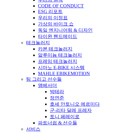
CODE OF CONDUCT
ESG 리포트
우리의 이정표
가상의 바이크 쇼
독일 엔지니어링 & 디자인
타이완 핸드메이드
테크놀러지
카본 테크놀러지
알루미늄 테크놀러지
프레임 테크놀러지
시마노 E-BIKE 시스템
MAHLE EBIKEMOTION
팀 그리고 선수들
앰베서더
박테라
정연준
호세 안토니오 에르미다
군-리타 달레 프레자
토니 페레이로
파트너쉽 & 선수들
서비스