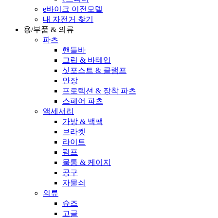
e바이크 이전모델
내 자전거 찾기
용/부품 & 의류
파츠
핸들바
그립 & 바테입
싯포스트 & 클램프
안장
프로텍션 & 장착 파츠
스페어 파츠
액세서리
가방 & 백팩
브라켓
라이트
펌프
물통 & 케이지
공구
자물쇠
의류
슈즈
고글