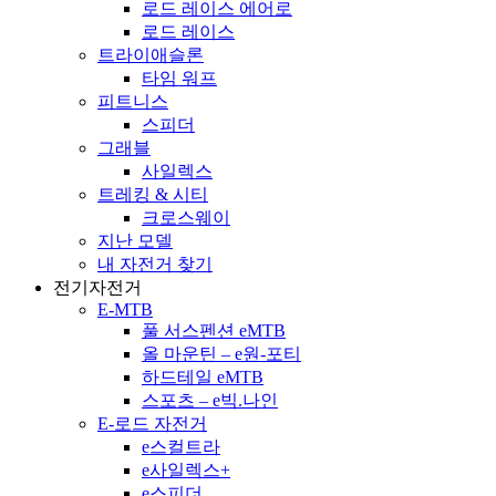
로드 레이스 에어로
로드 레이스
트라이애슬론
타임 워프
피트니스
스피더
그래블
사일렉스
트레킹 & 시티
크로스웨이
지난 모델
내 자전거 찾기
전기자전거
E-MTB
풀 서스펜션 eMTB
올 마운틴 – e원-포티
하드테일 eMTB
스포츠 – e빅.나인
E-로드 자전거
e스컬트라
e사일렉스+
e스피더