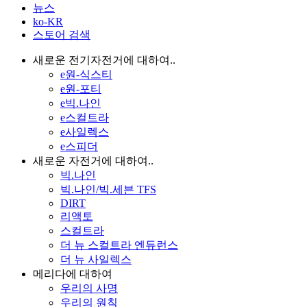
뉴스
ko-KR
스토어 검색
새로운 전기자전거에 대하여..
e원-식스티
e원-포티
e빅.나인
e스컬트라
e사일렉스
e스피더
새로운 자전거에 대하여..
빅.나인
빅.나인/빅.세븐 TFS
DIRT
리액토
스컬트라
더 뉴 스컬트라 엔듀런스
더 뉴 사일렉스
메리다에 대하여
우리의 사명
우리의 원칙