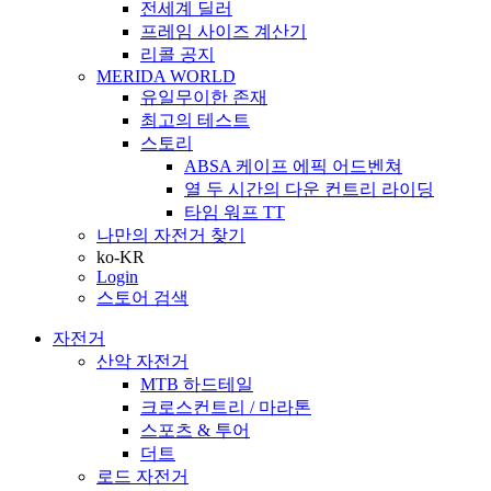
전세계 딜러
프레임 사이즈 계산기
리콜 공지
MERIDA WORLD
유일무이한 존재
최고의 테스트
스토리
ABSA 케이프 에픽 어드벤쳐
열 두 시간의 다운 컨트리 라이딩
타임 워프 TT
나만의 자전거 찾기
ko-KR
Login
스토어 검색
자전거
산악 자전거
MTB 하드테일
크로스컨트리 / 마라톤
스포츠 & 투어
더트
로드 자전거