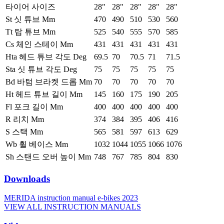
타이어 사이즈
28"
28"
28"
28"
28"
St 싯 튜브 Mm
470
490
510
530
560
Tt 탑 튜브 Mm
525
540
555
570
585
Cs 체인 스테이 Mm
431
431
431
431
431
Hta 헤드 튜브 각도 Deg
69.5
70
70.5
71
71.5
Sta 싯 튜브 각도 Deg
75
75
75
75
75
Bd 바텀 브라켓 드롭 Mm
70
70
70
70
70
Ht 헤드 튜브 길이 Mm
145
160
175
190
205
Fl 포크 길이 Mm
400
400
400
400
400
R 리치 Mm
374
384
395
406
416
S 스택 Mm
565
581
597
613
629
Wb 휠 베이스 Mm
1032
1044
1055
1066
1076
Sh 스탠드 오버 높이 Mm
748
767
785
804
830
Downloads
MERIDA instruction manual e-bikes 2023
VIEW ALL INSTRUCTION MANUALS