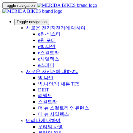
Toggle navigation
Toggle navigation
새로운 전기자전거에 대하여..
e원-식스티
e원-포티
e빅.나인
e스컬트라
e사일렉스
e스피더
새로운 자전거에 대하여..
빅.나인
빅.나인/빅.세븐 TFS
DIRT
리액토
스컬트라
더 뉴 스컬트라 엔듀런스
더 뉴 사일렉스
메리다에 대하여
우리의 사명
우리의 원칙