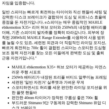
자임을 입증합니다.
일반 스피더는 빠르게 회전하는 타이어와 직선 핸들바 세팅 및
강력한 디스크 브레이크가 결합되어 도심 및 피트니스 효율에
중점을 둔 자전거입니다. e스피더는 매우 중립적인 MAHLE
ebikemotion X35+ 리어 허브 모터와 250Wh의 내장형 배터리를
더해, 기존 스피더의 발자취를 정확히 따라갑니다. 외부에 장
착된 208Wh의 MAHLE Range Extender를 사용하여 사용 범위
를 늘릴 수도 있죠. 세련된 외관과 더 직립적인 라이딩 포지션,
빠르게 회전하는 700c 휠이 결합된 스피더는 스포티한 도심형
보조 동력 자전거를 찾는 모든 이들에게 완벽한 도심 및 출퇴
근용 자전거입니다."
MAHLE ebikemotion X35+ 허브 모터가 제공하는 자연스
러운 주행 서포트
250Wh 배터리가 내장된 트리플 버티드 알루미늄 프레임
세련된 '일반 자전거' 실루엣과 가벼운 무게
스포티하면서도 허리를 세운 편안한 라이딩 포지션을 위
한 플랫 핸들바
편안한 40mm 타이어가 장착된 구름성 좋은 700c 휠
부드러운 Shimano 9단 구동계와 강력한 Shimano 유압 디
스크 브레이크