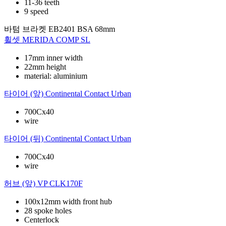
11-36 teeth
9 speed
바텀 브라켓
EB2401 BSA 68mm
휠셋
MERIDA COMP SL
17mm inner width
22mm height
material: aluminium
타이어 (앞)
Continental Contact Urban
700Cx40
wire
타이어 (뒤)
Continental Contact Urban
700Cx40
wire
허브 (앞)
VP CLK170F
100x12mm width front hub
28 spoke holes
Centerlock