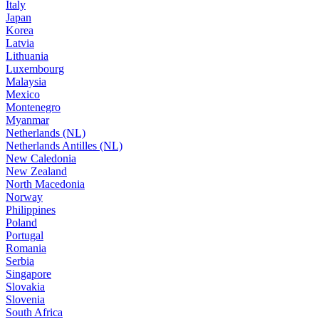
Italy
Japan
Korea
Latvia
Lithuania
Luxembourg
Malaysia
Mexico
Montenegro
Myanmar
Netherlands (NL)
Netherlands Antilles (NL)
New Caledonia
New Zealand
North Macedonia
Norway
Philippines
Poland
Portugal
Romania
Serbia
Singapore
Slovakia
Slovenia
South Africa