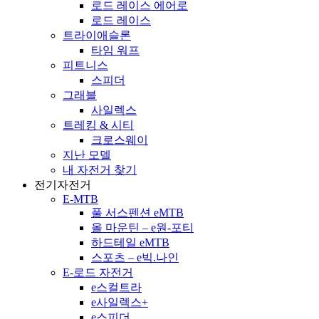
로드 레이스 에어로
로드 레이스
트라이애슬론
타임 워프
피트니스
스피더
그래블
사일렉스
트레킹 & 시티
크로스웨이
지난 모델
내 자전거 찾기
전기자전거
E-MTB
풀 서스펜션 eMTB
올 마운틴 – e원-포티
하드테일 eMTB
스포츠 – e빅.나인
E-로드 자전거
e스컬트라
e사일렉스+
e스피더