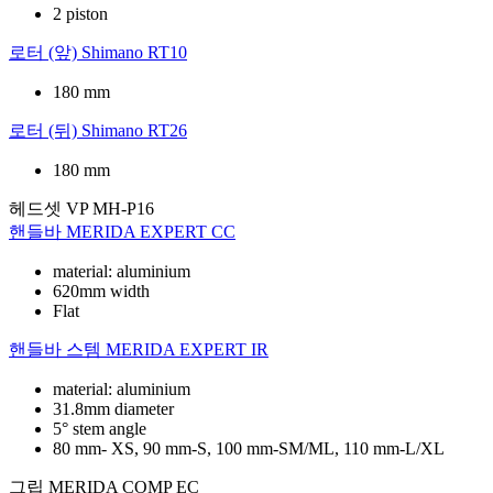
2 piston
로터 (앞)
Shimano RT10
180 mm
로터 (뒤)
Shimano RT26
180 mm
헤드셋
VP MH-P16
핸들바
MERIDA EXPERT CC
material: aluminium
620mm width
Flat
핸들바 스템
MERIDA EXPERT IR
material: aluminium
31.8mm diameter
5° stem angle
80 mm- XS, 90 mm-S, 100 mm-SM/ML, 110 mm-L/XL
그립
MERIDA COMP EC