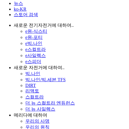
뉴스
ko-KR
스토어 검색
새로운 전기자전거에 대하여..
e원-식스티
e원-포티
e빅.나인
e스컬트라
e사일렉스
e스피더
새로운 자전거에 대하여..
빅.나인
빅.나인/빅.세븐 TFS
DIRT
리액토
스컬트라
더 뉴 스컬트라 엔듀런스
더 뉴 사일렉스
메리다에 대하여
우리의 사명
우리의 원칙