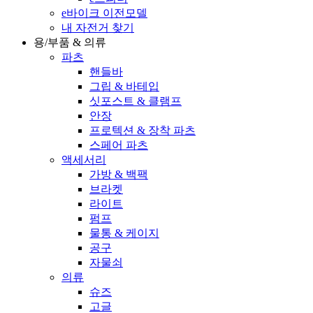
e바이크 이전모델
내 자전거 찾기
용/부품 & 의류
파츠
핸들바
그립 & 바테입
싯포스트 & 클램프
안장
프로텍션 & 장착 파츠
스페어 파츠
액세서리
가방 & 백팩
브라켓
라이트
펌프
물통 & 케이지
공구
자물쇠
의류
슈즈
고글