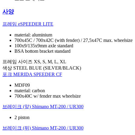
사양
프레임
eSPEEDER LITE
material: aluminium
700x45C / 700x42C (with fender) / 27,5x47C max. wheelsize
100x9/135x9mm axle standard
BSA bottom bracket standard
프레임 사이즈
XS, S, M, L, XL
색상
STEEL BLUE (SILVER/BLACK)
포크
MERIDA SPEEDER CF
MDF09
material: carbon
700x40C w/ fender max wheelsize
브레이크 (앞)
Shimano MT-200 / UR300
2 piston
브레이크 (뒤)
Shimano MT-200 / UR300