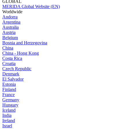
GLOBAL
MERIDA Global Website (EN)
Worldwide
Andorra
Argentina
Australia
Austria
Belgium
Bosnia and Herzegovina
China
China - Hong Kong
Costa Rica
Croatia
Czech Republic
Denmark
El Salvador
Estonia
Finland
France
Germany
Hungary
Iceland
India
Ireland
Israel