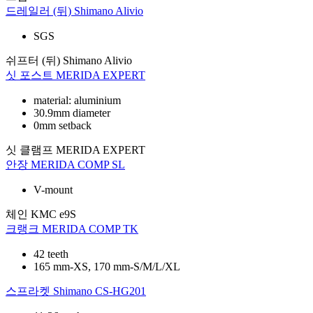
드레일러 (뒤)
Shimano Alivio
SGS
쉬프터 (뒤)
Shimano Alivio
싯 포스트
MERIDA EXPERT
material: aluminium
30.9mm diameter
0mm setback
싯 클램프
MERIDA EXPERT
안장
MERIDA COMP SL
V-mount
체인
KMC e9S
크랭크
MERIDA COMP TK
42 teeth
165 mm-XS, 170 mm-S/M/L/XL
스프라켓
Shimano CS-HG201