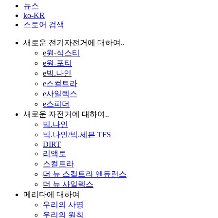
뉴스
ko-KR
스토어 검색
새로운 전기자전거에 대하여..
e원-식스티
e원-포티
e빅.나인
e스컬트라
e사일렉스
e스피더
새로운 자전거에 대하여..
빅.나인
빅.나인/빅.세븐 TFS
DIRT
리액토
스컬트라
더 뉴 스컬트라 엔듀런스
더 뉴 사일렉스
메리다에 대하여
우리의 사명
우리의 원칙