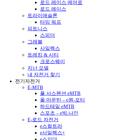
로드 레이스 에어로
로드 레이스
트라이애슬론
타임 워프
피트니스
스피더
그래블
사일렉스
트레킹 & 시티
크로스웨이
지난 모델
내 자전거 찾기
전기자전거
E-MTB
풀 서스펜션 eMTB
올 마운틴 – e원-포티
하드테일 eMTB
스포츠 – e빅.나인
E-로드 자전거
e스컬트라
e사일렉스+
e스피더