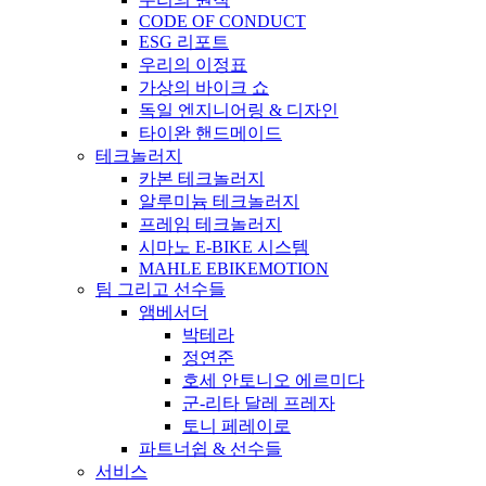
CODE OF CONDUCT
ESG 리포트
우리의 이정표
가상의 바이크 쇼
독일 엔지니어링 & 디자인
타이완 핸드메이드
테크놀러지
카본 테크놀러지
알루미늄 테크놀러지
프레임 테크놀러지
시마노 E-BIKE 시스템
MAHLE EBIKEMOTION
팀 그리고 선수들
앰베서더
박테라
정연준
호세 안토니오 에르미다
군-리타 달레 프레자
토니 페레이로
파트너쉽 & 선수들
서비스