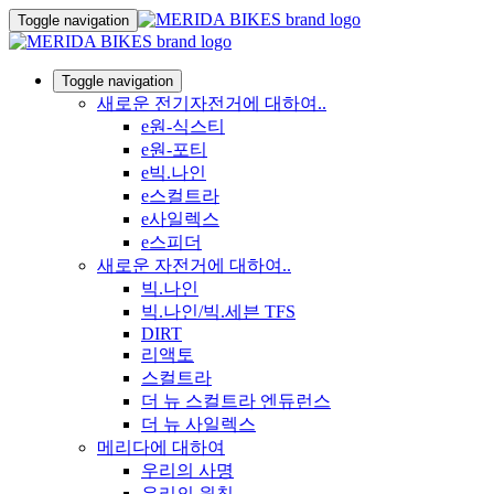
Toggle navigation
Toggle navigation
새로운 전기자전거에 대하여..
e원-식스티
e원-포티
e빅.나인
e스컬트라
e사일렉스
e스피더
새로운 자전거에 대하여..
빅.나인
빅.나인/빅.세븐 TFS
DIRT
리액토
스컬트라
더 뉴 스컬트라 엔듀런스
더 뉴 사일렉스
메리다에 대하여
우리의 사명
우리의 원칙