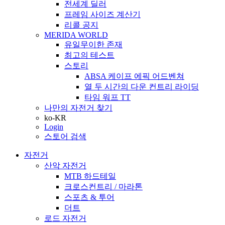
전세계 딜러
프레임 사이즈 계산기
리콜 공지
MERIDA WORLD
유일무이한 존재
최고의 테스트
스토리
ABSA 케이프 에픽 어드벤쳐
열 두 시간의 다운 컨트리 라이딩
타임 워프 TT
나만의 자전거 찾기
ko-KR
Login
스토어 검색
자전거
산악 자전거
MTB 하드테일
크로스컨트리 / 마라톤
스포츠 & 투어
더트
로드 자전거