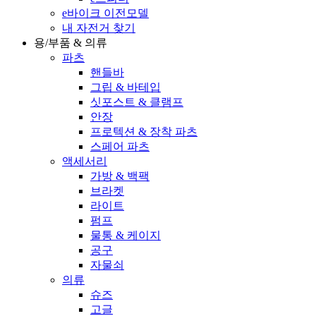
e바이크 이전모델
내 자전거 찾기
용/부품 & 의류
파츠
핸들바
그립 & 바테입
싯포스트 & 클램프
안장
프로텍션 & 장착 파츠
스페어 파츠
액세서리
가방 & 백팩
브라켓
라이트
펌프
물통 & 케이지
공구
자물쇠
의류
슈즈
고글