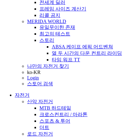
전세계 딜러
프레임 사이즈 계산기
리콜 공지
MERIDA WORLD
유일무이한 존재
최고의 테스트
스토리
ABSA 케이프 에픽 어드벤쳐
열 두 시간의 다운 컨트리 라이딩
타임 워프 TT
나만의 자전거 찾기
ko-KR
Login
스토어 검색
자전거
산악 자전거
MTB 하드테일
크로스컨트리 / 마라톤
스포츠 & 투어
더트
로드 자전거