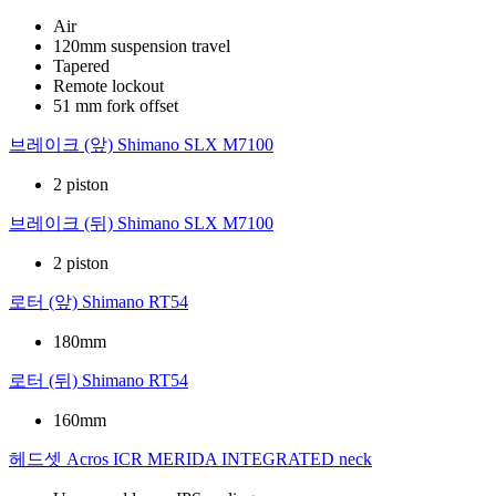
Air
120mm suspension travel
Tapered
Remote lockout
51 mm fork offset
브레이크 (앞)
Shimano SLX M7100
2 piston
브레이크 (뒤)
Shimano SLX M7100
2 piston
로터 (앞)
Shimano RT54
180mm
로터 (뒤)
Shimano RT54
160mm
헤드셋
Acros ICR MERIDA INTEGRATED neck