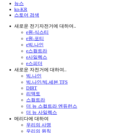
뉴스
ko-KR
스토어 검색
새로운 전기자전거에 대하여..
e원-식스티
e원-포티
e빅.나인
e스컬트라
e사일렉스
e스피더
새로운 자전거에 대하여..
빅.나인
빅.나인/빅.세븐 TFS
DIRT
리액토
스컬트라
더 뉴 스컬트라 엔듀런스
더 뉴 사일렉스
메리다에 대하여
우리의 사명
우리의 원칙