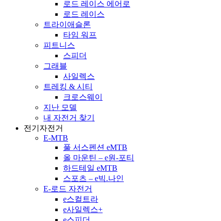
로드 레이스 에어로
로드 레이스
트라이애슬론
타임 워프
피트니스
스피더
그래블
사일렉스
트레킹 & 시티
크로스웨이
지난 모델
내 자전거 찾기
전기자전거
E-MTB
풀 서스펜션 eMTB
올 마운틴 – e원-포티
하드테일 eMTB
스포츠 – e빅.나인
E-로드 자전거
e스컬트라
e사일렉스+
e스피더