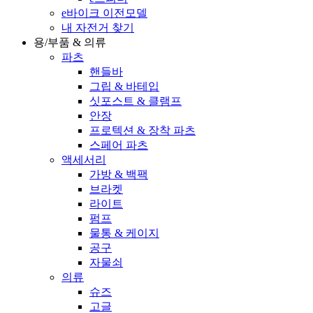
e바이크 이전모델
내 자전거 찾기
용/부품 & 의류
파츠
핸들바
그립 & 바테입
싯포스트 & 클램프
안장
프로텍션 & 장착 파츠
스페어 파츠
액세서리
가방 & 백팩
브라켓
라이트
펌프
물통 & 케이지
공구
자물쇠
의류
슈즈
고글