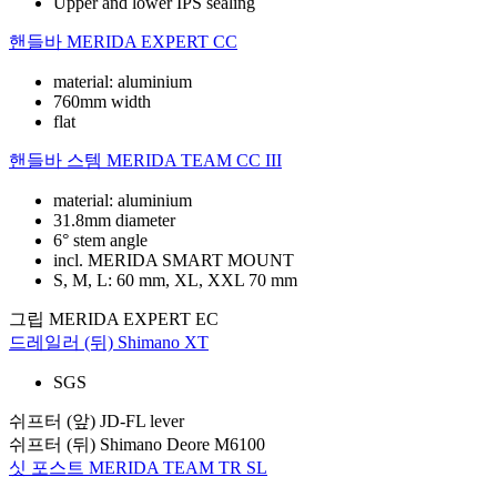
Upper and lower IPS sealing
핸들바
MERIDA EXPERT CC
material: aluminium
760mm width
flat
핸들바 스템
MERIDA TEAM CC III
material: aluminium
31.8mm diameter
6° stem angle
incl. MERIDA SMART MOUNT
S, M, L: 60 mm, XL, XXL 70 mm
그립
MERIDA EXPERT EC
드레일러 (뒤)
Shimano XT
SGS
쉬프터 (앞)
JD-FL lever
쉬프터 (뒤)
Shimano Deore M6100
싯 포스트
MERIDA TEAM TR SL