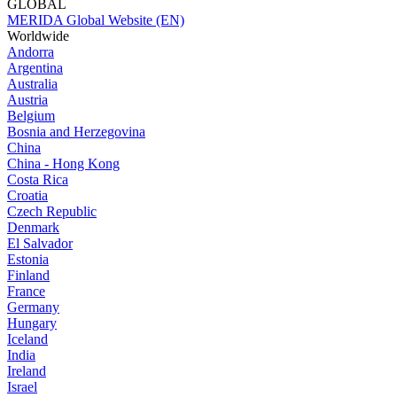
GLOBAL
MERIDA Global Website (EN)
Worldwide
Andorra
Argentina
Australia
Austria
Belgium
Bosnia and Herzegovina
China
China - Hong Kong
Costa Rica
Croatia
Czech Republic
Denmark
El Salvador
Estonia
Finland
France
Germany
Hungary
Iceland
India
Ireland
Israel