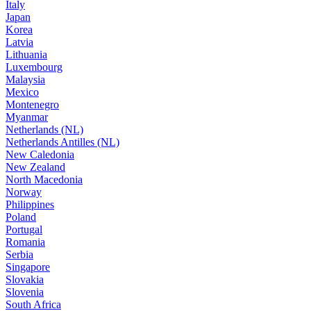
Italy
Japan
Korea
Latvia
Lithuania
Luxembourg
Malaysia
Mexico
Montenegro
Myanmar
Netherlands (NL)
Netherlands Antilles (NL)
New Caledonia
New Zealand
North Macedonia
Norway
Philippines
Poland
Portugal
Romania
Serbia
Singapore
Slovakia
Slovenia
South Africa