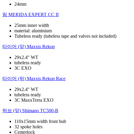
24mm
림
MERIDA EXPERT CC II
25mm inner width
material: aluminium
Tubeless ready (tubeless tape and valves not included)
타이어 (앞)
Maxxis Rekon
29x2.4" WT
tubeless ready
3C EXO
타이어 (뒤)
Maxxis Rekon Race
29x2.4" WT
tubeless ready
3C MaxxTerra EXO
허브 (앞)
Shimano TC500-B
110x15mm width front hub
32 spoke holes
Centerlock