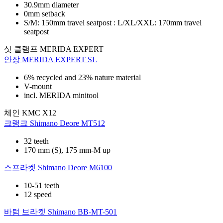
30.9mm diameter
0mm setback
S/M: 150mm travel seatpost : L/XL/XXL: 170mm travel
seatpost
싯 클램프
MERIDA EXPERT
안장
MERIDA EXPERT SL
6% recycled and 23% nature material
V-mount
incl. MERIDA minitool
체인
KMC X12
크랭크
Shimano Deore MT512
32 teeth
170 mm (S), 175 mm-M up
스프라켓
Shimano Deore M6100
10-51 teeth
12 speed
바텀 브라켓
Shimano BB-MT-501