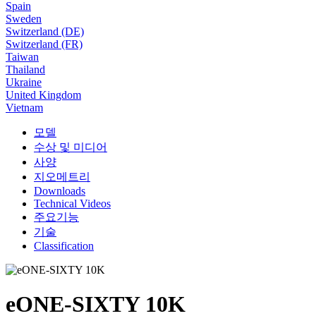
Spain
Sweden
Switzerland (DE)
Switzerland (FR)
Taiwan
Thailand
Ukraine
United Kingdom
Vietnam
모델
수상 및 미디어
사양
지오메트리
Downloads
Technical Videos
주요기능
기술
Classification
eONE-SIXTY 10K