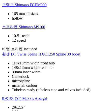
크랭크
Shimano FCEM900
165 mm all sizes
hollow
스프라켓
Shimano M9100
10-51 teeth
12 speed
바텀 브라켓
included
휠셋
DT Swiss Spline HXC1250 Spline 30 boost
110x15mm width front hub
148x12mm width rear hub
30mm inner width
Centerlock
microspline
material: carbon
Tubeless ready (tubeless tape and valves included)
타이어 (앞)
Maxxis Assegai
29x2.5 "