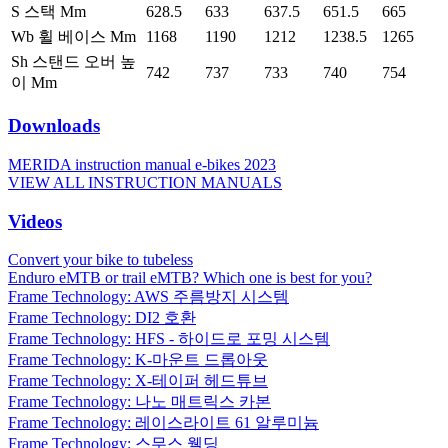
S 스택 Mm
628.5
633
637.5
651.5
665
Wb 휠 베이스 Mm
1168
1190
1212
1238.5
1265
Sh 스탠드 오버 높
742
737
733
740
754
이 Mm
Downloads
MERIDA instruction manual e-bikes 2023
VIEW ALL INSTRUCTION MANUALS
Videos
Convert your bike to tubeless
Enduro eMTB or trail eMTB? Which one is best for you?
Frame Technology: AWS 주름방지 시스템
Frame Technology: DI2 호환
Frame Technology: HFS - 하이드로 포밍 시스템
Frame Technology: K-마운트 드롭아웃
Frame Technology: X-테이퍼 헤드튜브
Frame Technology: 나노 매트릭스 카본
Frame Technology: 레이스라이트 61 알루미늄
Frame Technology: 스무스 웰딩