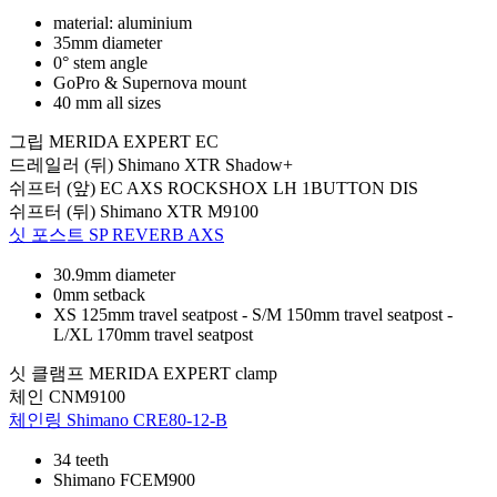
material: aluminium
35mm diameter
0° stem angle
GoPro & Supernova mount
40 mm all sizes
그립
MERIDA EXPERT EC
드레일러 (뒤)
Shimano XTR Shadow+
쉬프터 (앞)
EC AXS ROCKSHOX LH 1BUTTON DIS
쉬프터 (뒤)
Shimano XTR M9100
싯 포스트
SP REVERB AXS
30.9mm diameter
0mm setback
XS 125mm travel seatpost - S/M 150mm travel seatpost -
L/XL 170mm travel seatpost
싯 클램프
MERIDA EXPERT clamp
체인
CNM9100
체인링
Shimano CRE80-12-B
34 teeth
Shimano FCEM900