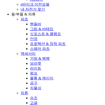
e바이크 이전모델
내 자전거 찾기
용/부품 & 의류
파츠
핸들바
그립 & 바테입
싯포스트 & 클램프
안장
프로텍션 & 장착 파츠
스페어 파츠
액세서리
가방 & 백팩
브라켓
라이트
펌프
물통 & 케이지
공구
자물쇠
의류
슈즈
고글