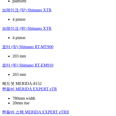
platform
브레이크 (앞)
Shimano XTR
4 piston
브레이크 (뒤)
Shimano XTR
4 piston
로터 (앞)
Shimano RT-MT900
203 mm
로터 (뒤)
Shimano RT-EM910
203 mm
헤드셋
MERIDA-8152
핸들바
MERIDA EXPERT eTR
780mm width
20mm rise
핸들바 스템
MERIDA EXPERT eTRII