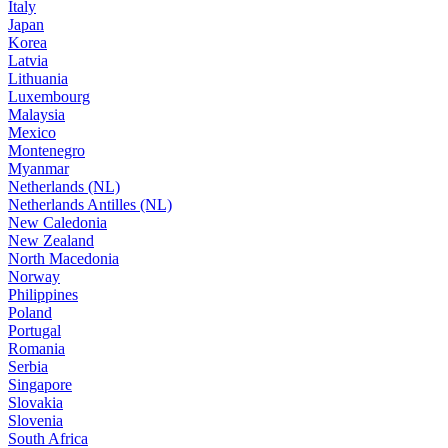
Italy
Japan
Korea
Latvia
Lithuania
Luxembourg
Malaysia
Mexico
Montenegro
Myanmar
Netherlands (NL)
Netherlands Antilles (NL)
New Caledonia
New Zealand
North Macedonia
Norway
Philippines
Poland
Portugal
Romania
Serbia
Singapore
Slovakia
Slovenia
South Africa