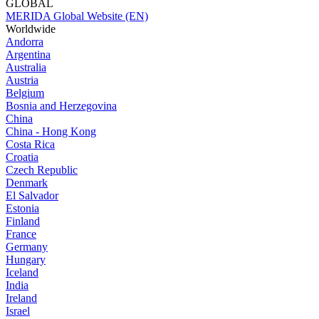
GLOBAL
MERIDA Global Website (EN)
Worldwide
Andorra
Argentina
Australia
Austria
Belgium
Bosnia and Herzegovina
China
China - Hong Kong
Costa Rica
Croatia
Czech Republic
Denmark
El Salvador
Estonia
Finland
France
Germany
Hungary
Iceland
India
Ireland
Israel