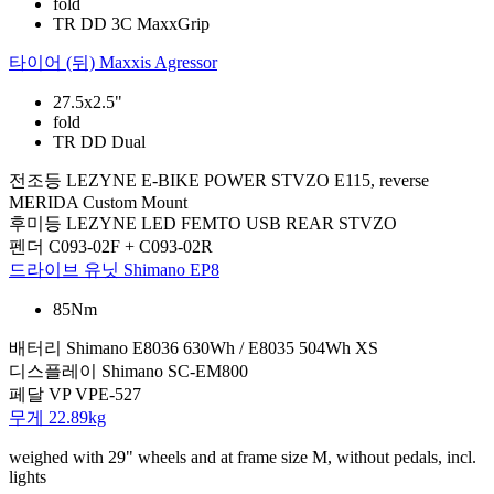
fold
TR DD 3C MaxxGrip
타이어 (뒤)
Maxxis Agressor
27.5x2.5"
fold
TR DD Dual
전조등
LEZYNE E-BIKE POWER STVZO E115, reverse
MERIDA Custom Mount
후미등
LEZYNE LED FEMTO USB REAR STVZO
펜더
C093-02F + C093-02R
드라이브 유닛
Shimano EP8
85Nm
배터리
Shimano E8036 630Wh / E8035 504Wh XS
디스플레이
Shimano SC-EM800
페달
VP VPE-527
무게
22.89kg
weighed with 29" wheels and at frame size M, without pedals, incl.
lights