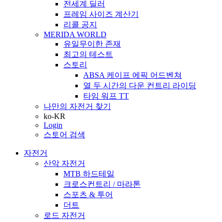
전세계 딜러
프레임 사이즈 계산기
리콜 공지
MERIDA WORLD
유일무이한 존재
최고의 테스트
스토리
ABSA 케이프 에픽 어드벤쳐
열 두 시간의 다운 컨트리 라이딩
타임 워프 TT
나만의 자전거 찾기
ko-KR
Login
스토어 검색
자전거
산악 자전거
MTB 하드테일
크로스컨트리 / 마라톤
스포츠 & 투어
더트
로드 자전거