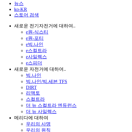
뉴스
ko-KR
스토어 검색
새로운 전기자전거에 대하여..
e원-식스티
e원-포티
e빅.나인
e스컬트라
e사일렉스
e스피더
새로운 자전거에 대하여..
빅.나인
빅.나인/빅.세븐 TFS
DIRT
리액토
스컬트라
더 뉴 스컬트라 엔듀런스
더 뉴 사일렉스
메리다에 대하여
우리의 사명
우리의 원칙