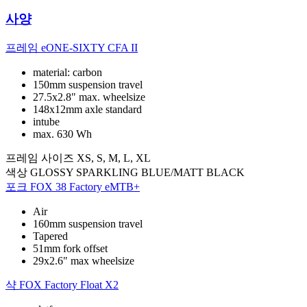
사양
프레임
eONE-SIXTY CFA II
material: carbon
150mm suspension travel
27.5x2.8" max. wheelsize
148x12mm axle standard
intube
max. 630 Wh
프레임 사이즈
XS, S, M, L, XL
색상
GLOSSY SPARKLING BLUE/MATT BLACK
포크
FOX 38 Factory eMTB+
Air
160mm suspension travel
Tapered
51mm fork offset
29x2.6" max wheelsize
샥
FOX Factory Float X2