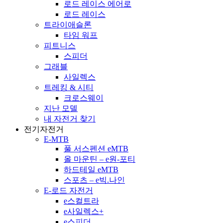
로드 레이스 에어로
로드 레이스
트라이애슬론
타임 워프
피트니스
스피더
그래블
사일렉스
트레킹 & 시티
크로스웨이
지난 모델
내 자전거 찾기
전기자전거
E-MTB
풀 서스펜션 eMTB
올 마운틴 – e원-포티
하드테일 eMTB
스포츠 – e빅.나인
E-로드 자전거
e스컬트라
e사일렉스+
e스피더