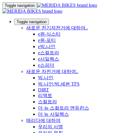
Toggle navigation
Toggle navigation
새로운 전기자전거에 대하여..
e원-식스티
e원-포티
e빅.나인
e스컬트라
e사일렉스
e스피더
새로운 자전거에 대하여..
빅.나인
빅.나인/빅.세븐 TFS
DIRT
리액토
스컬트라
더 뉴 스컬트라 엔듀런스
더 뉴 사일렉스
메리다에 대하여
우리의 사명
우리의 원칙