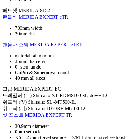
헤드셋
MERIDA-8152
핸들바
MERIDA EXPERT eTR
780mm width
20mm rise
핸들바 스템
MERIDA EXPERT eTRII
material: aluminium
35mm diameter
0° stem angle
GoPro & Supernova mount
40 mm all sizes
그립
MERIDA EXPERT EC
드레일러 (뒤)
Shimano XT RDM8100 Shadow+ 12
쉬프터 (앞)
Shimano SL -MT500-IL
쉬프터 (뒤)
Shimano DEORE M6100 12
싯 포스트
MERIDA EXPERT TR
30.9mm diameter
0mm setback
XS: 125mm travel seatpost - S/M 150mm travel seatpost -