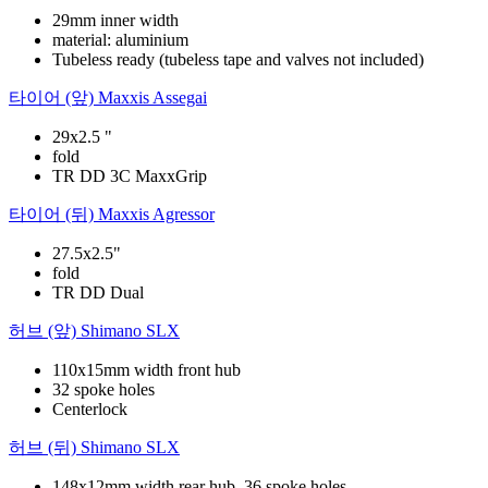
29mm inner width
material: aluminium
Tubeless ready (tubeless tape and valves not included)
타이어 (앞)
Maxxis Assegai
29x2.5 "
fold
TR DD 3C MaxxGrip
타이어 (뒤)
Maxxis Agressor
27.5x2.5"
fold
TR DD Dual
허브 (앞)
Shimano SLX
110x15mm width front hub
32 spoke holes
Centerlock
허브 (뒤)
Shimano SLX
148x12mm width rear hub, 36 spoke holes