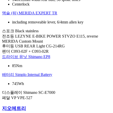
Centerlock
액슬 (뒤)
MERIDA EXPERT TR
including removeable lever, 6/4mm allen key
스포크
Black stainless
전조등
LEZYNE E-BIKE POWER STVZO E115, reverse
MERIDA Custom Mount
후미등
USB REAR Light CG-214RG
펜더
C093-02F + C093-02R
드라이브 유닛
Shimano EP8
85Nm
배터리
Simplo Internal Battery
745Wh
디스플레이
Shimano SC-E7000
페달
VP VPE-527
지오메트리