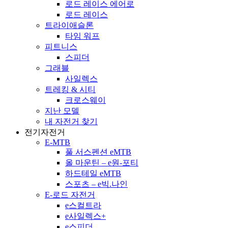
로드 레이스 에어로
로드 레이스
트라이애슬론
타임 워프
피트니스
스피더
그래블
사일렉스
트레킹 & 시티
크로스웨이
지난 모델
내 자전거 찾기
전기자전거
E-MTB
풀 서스펜션 eMTB
올 마운틴 – e원-포티
하드테일 eMTB
스포츠 – e빅.나인
E-로드 자전거
e스컬트라
e사일렉스+
e스피더