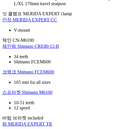
L/XL 170mm travel seatpost
싯 클램프
MERIDA EXPERT clamp
안장
MERIDA EXPERT CC
V-mount
체인
CN-M6100
체인링
Shimano CRE80-12-B
34 teeth
Shimano FCEM600
크랭크
Shimano FCEM600
165 mm for all sizes
스프라켓
Shimano M6100
10-51 teeth
12 speed
바텀 브라켓
included
림
MERIDA EXPERT TR