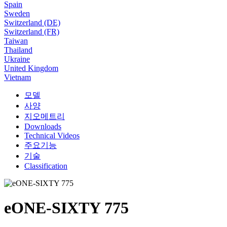
Spain
Sweden
Switzerland (DE)
Switzerland (FR)
Taiwan
Thailand
Ukraine
United Kingdom
Vietnam
모델
사양
지오메트리
Downloads
Technical Videos
주요기능
기술
Classification
eONE-SIXTY 775