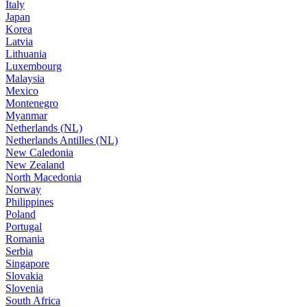
Italy
Japan
Korea
Latvia
Lithuania
Luxembourg
Malaysia
Mexico
Montenegro
Myanmar
Netherlands (NL)
Netherlands Antilles (NL)
New Caledonia
New Zealand
North Macedonia
Norway
Philippines
Poland
Portugal
Romania
Serbia
Singapore
Slovakia
Slovenia
South Africa