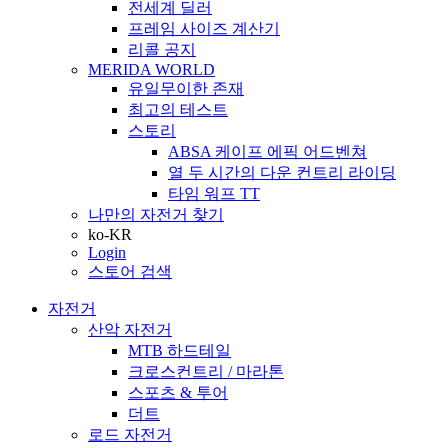
전세계 딜러
프레임 사이즈 계산기
리콜 공지
MERIDA WORLD
유일무이한 존재
최고의 테스트
스토리
ABSA 케이프 에픽 어드벤쳐
열 두 시간의 다운 컨트리 라이딩
타임 워프 TT
나만의 자전거 찾기
ko-KR
Login
스토어 검색
자전거
산악 자전거
MTB 하드테일
크로스컨트리 / 마라톤
스포츠 & 투어
더트
로드 자전거