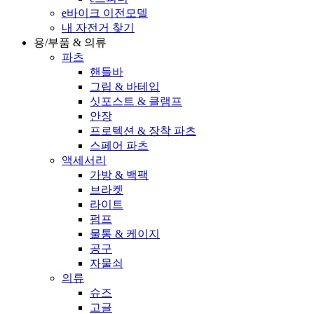
e바이크 이전모델
내 자전거 찾기
용/부품 & 의류
파츠
핸들바
그립 & 바테입
싯포스트 & 클램프
안장
프로텍션 & 장착 파츠
스페어 파츠
액세서리
가방 & 백팩
브라켓
라이트
펌프
물통 & 케이지
공구
자물쇠
의류
슈즈
고글