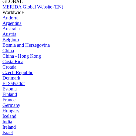
GLOBAL
MERIDA Global Website (EN)
Worldwide
Andorra
Argentina
Australia
Austria
Belgium
Bosnia and Herzegovina
China
China - Hong Kong
Costa Rica
Croatia
Czech Republic
Denmark
El Salvador
Estonia
Finland
France
Germany
Hungary
Iceland
India
Ireland
Israel