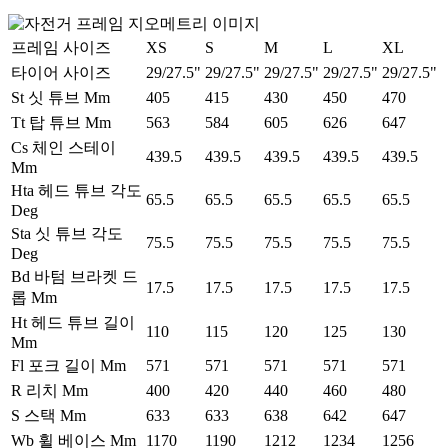
프레임 사이즈
XS
S
M
L
XL
타이어 사이즈
29/27.5"
29/27.5"
29/27.5"
29/27.5"
29/27.5"
St 싯 튜브 Mm
405
415
430
450
470
Tt 탑 튜브 Mm
563
584
605
626
647
Cs 체인 스테이
439.5
439.5
439.5
439.5
439.5
Mm
Hta 헤드 튜브 각도
65.5
65.5
65.5
65.5
65.5
Deg
Sta 싯 튜브 각도
75.5
75.5
75.5
75.5
75.5
Deg
Bd 바텀 브라켓 드
17.5
17.5
17.5
17.5
17.5
롭 Mm
Ht 헤드 튜브 길이
110
115
120
125
130
Mm
Fl 포크 길이 Mm
571
571
571
571
571
R 리치 Mm
400
420
440
460
480
S 스택 Mm
633
633
638
642
647
Wb 휠 베이스 Mm
1170
1190
1212
1234
1256