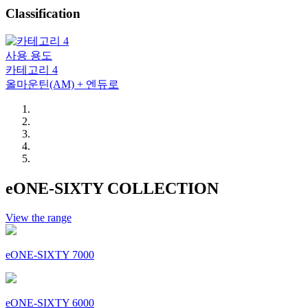
Classification
사용 용도
카테고리 4
올마운틴(AM) + 엔듀로
eONE-SIXTY COLLECTION
View the range
eONE-SIXTY 7000
eONE-SIXTY 6000