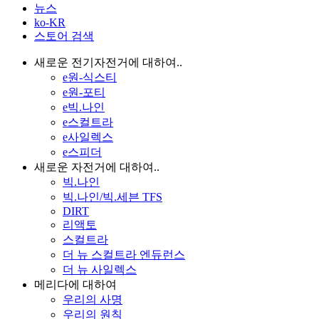
뉴스
ko-KR
스토어 검색
새로운 전기자전거에 대하여..
e원-식스티
e원-포티
e빅.나인
e스컬트라
e사일렉스
e스피더
새로운 자전거에 대하여..
빅.나인
빅.나인/빅.세븐 TFS
DIRT
리액토
스컬트라
더 뉴 스컬트라 엔듀런스
더 뉴 사일렉스
메리다에 대하여
우리의 사명
우리의 원칙