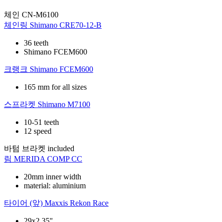
체인
CN-M6100
체인링
Shimano CRE70-12-B
36 teeth
Shimano FCEM600
크랭크
Shimano FCEM600
165 mm for all sizes
스프라켓
Shimano M7100
10-51 teeth
12 speed
바텀 브라켓
included
림
MERIDA COMP CC
20mm inner width
material: aluminium
타이어 (앞)
Maxxis Rekon Race
29x2.35"