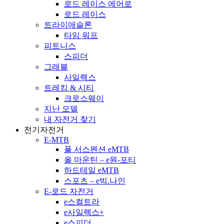
로드 레이스 에어로
로드 레이스
트라이애슬론
타임 워프
피트니스
스피더
그래블
사일렉스
트레킹 & 시티
크로스웨이
지난 모델
내 자전거 찾기
전기자전거
E-MTB
풀 서스펜션 eMTB
올 마운틴 – e원-포티
하드테일 eMTB
스포츠 – e빅.나인
E-로드 자전거
e스컬트라
e사일렉스+
e스피더