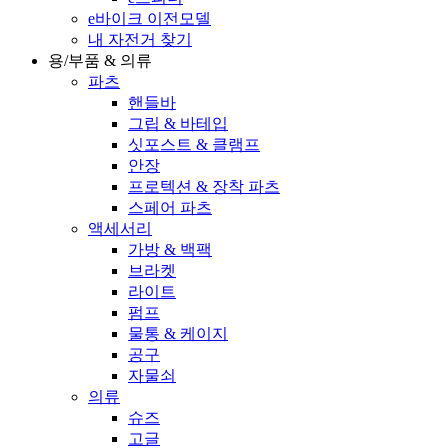
e바이크 이전모델
내 자전거 찾기
용/부품 & 의류
파츠
핸들바
그립 & 바테입
싯포스트 & 클램프
안장
프로텍션 & 장착 파츠
스페어 파츠
액세서리
가방 & 백팩
브라켓
라이트
펌프
물통 & 케이지
공구
자물쇠
의류
슈즈
고글