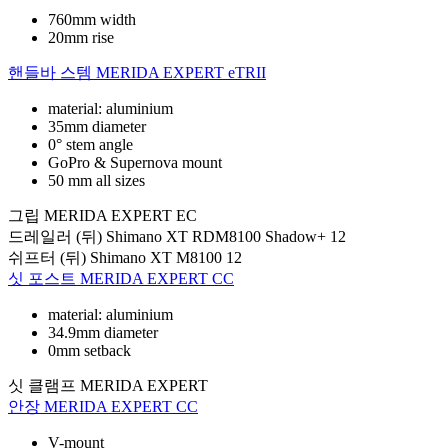
760mm width
20mm rise
핸들바 스템
MERIDA EXPERT eTRII
material: aluminium
35mm diameter
0° stem angle
GoPro & Supernova mount
50 mm all sizes
그립
MERIDA EXPERT EC
드레일러 (뒤)
Shimano XT RDM8100 Shadow+ 12
쉬프터 (뒤)
Shimano XT M8100 12
싯 포스트
MERIDA EXPERT CC
material: aluminium
34.9mm diameter
0mm setback
싯 클램프
MERIDA EXPERT
안장
MERIDA EXPERT CC
V-mount