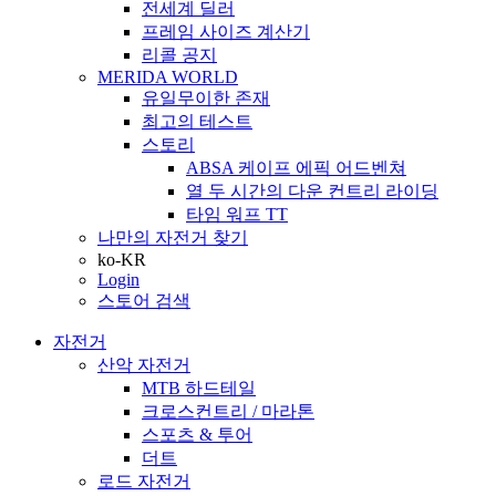
전세계 딜러
프레임 사이즈 계산기
리콜 공지
MERIDA WORLD
유일무이한 존재
최고의 테스트
스토리
ABSA 케이프 에픽 어드벤쳐
열 두 시간의 다운 컨트리 라이딩
타임 워프 TT
나만의 자전거 찾기
ko-KR
Login
스토어 검색
자전거
산악 자전거
MTB 하드테일
크로스컨트리 / 마라톤
스포츠 & 투어
더트
로드 자전거