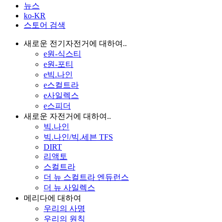
뉴스
ko-KR
스토어 검색
새로운 전기자전거에 대하여..
e원-식스티
e원-포티
e빅.나인
e스컬트라
e사일렉스
e스피더
새로운 자전거에 대하여..
빅.나인
빅.나인/빅.세븐 TFS
DIRT
리액토
스컬트라
더 뉴 스컬트라 엔듀런스
더 뉴 사일렉스
메리다에 대하여
우리의 사명
우리의 원칙