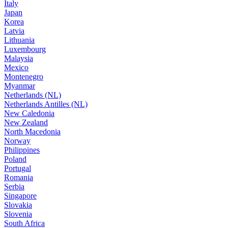
Italy
Japan
Korea
Latvia
Lithuania
Luxembourg
Malaysia
Mexico
Montenegro
Myanmar
Netherlands (NL)
Netherlands Antilles (NL)
New Caledonia
New Zealand
North Macedonia
Norway
Philippines
Poland
Portugal
Romania
Serbia
Singapore
Slovakia
Slovenia
South Africa