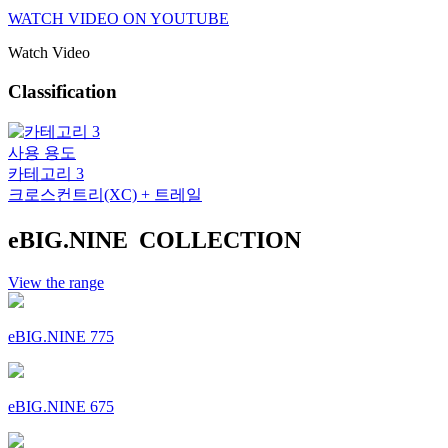
WATCH VIDEO ON YOUTUBE
Watch Video
Classification
사용 용도
카테고리 3
크로스컨트리(XC) + 트레일
eBIG.NINE COLLECTION
View the range
eBIG.NINE 775
eBIG.NINE 675