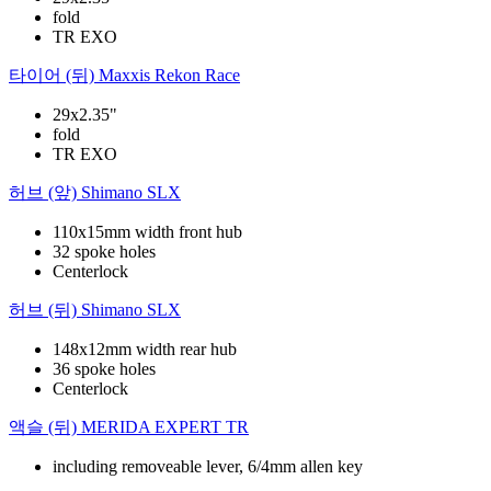
fold
TR EXO
타이어 (뒤)
Maxxis Rekon Race
29x2.35"
fold
TR EXO
허브 (앞)
Shimano SLX
110x15mm width front hub
32 spoke holes
Centerlock
허브 (뒤)
Shimano SLX
148x12mm width rear hub
36 spoke holes
Centerlock
액슬 (뒤)
MERIDA EXPERT TR
including removeable lever, 6/4mm allen key