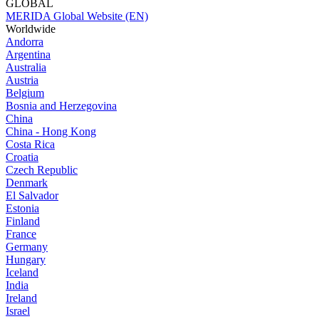
GLOBAL
MERIDA Global Website (EN)
Worldwide
Andorra
Argentina
Australia
Austria
Belgium
Bosnia and Herzegovina
China
China - Hong Kong
Costa Rica
Croatia
Czech Republic
Denmark
El Salvador
Estonia
Finland
France
Germany
Hungary
Iceland
India
Ireland
Israel