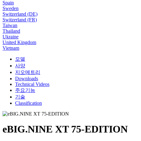
Spain
Sweden
Switzerland (DE)
Switzerland (FR)
Taiwan
Thailand
Ukraine
United Kingdom
Vietnam
모델
사양
지오메트리
Downloads
Technical Videos
주요기능
기술
Classification
eBIG.NINE XT 75-EDITION