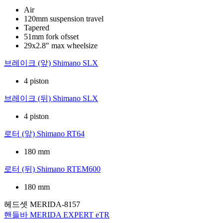
Air
120mm suspension travel
Tapered
51mm fork ofsset
29x2.8" max wheelsize
브레이크 (앞)
Shimano SLX
4 piston
브레이크 (뒤)
Shimano SLX
4 piston
로터 (앞)
Shimano RT64
180 mm
로터 (뒤)
Shimano RTEM600
180 mm
헤드셋
MERIDA-8157
핸들바
MERIDA EXPERT eTR