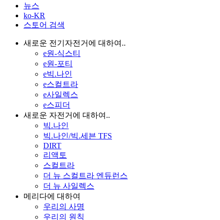
뉴스
ko-KR
스토어 검색
새로운 전기자전거에 대하여..
e원-식스티
e원-포티
e빅.나인
e스컬트라
e사일렉스
e스피더
새로운 자전거에 대하여..
빅.나인
빅.나인/빅.세븐 TFS
DIRT
리액토
스컬트라
더 뉴 스컬트라 엔듀런스
더 뉴 사일렉스
메리다에 대하여
우리의 사명
우리의 원칙