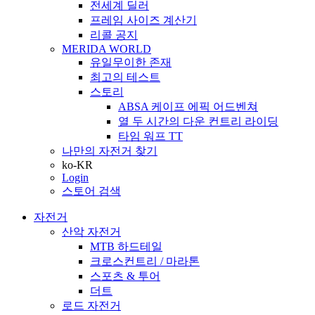
전세계 딜러
프레임 사이즈 계산기
리콜 공지
MERIDA WORLD
유일무이한 존재
최고의 테스트
스토리
ABSA 케이프 에픽 어드벤쳐
열 두 시간의 다운 컨트리 라이딩
타임 워프 TT
나만의 자전거 찾기
ko-KR
Login
스토어 검색
자전거
산악 자전거
MTB 하드테일
크로스컨트리 / 마라톤
스포츠 & 투어
더트
로드 자전거