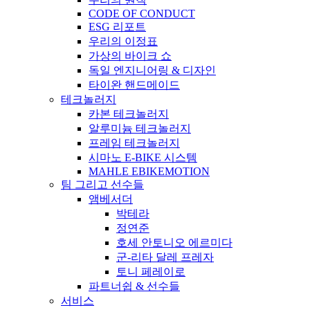
CODE OF CONDUCT
ESG 리포트
우리의 이정표
가상의 바이크 쇼
독일 엔지니어링 & 디자인
타이완 핸드메이드
테크놀러지
카본 테크놀러지
알루미늄 테크놀러지
프레임 테크놀러지
시마노 E-BIKE 시스템
MAHLE EBIKEMOTION
팀 그리고 선수들
앰베서더
박테라
정연준
호세 안토니오 에르미다
군-리타 달레 프레자
토니 페레이로
파트너쉽 & 선수들
서비스