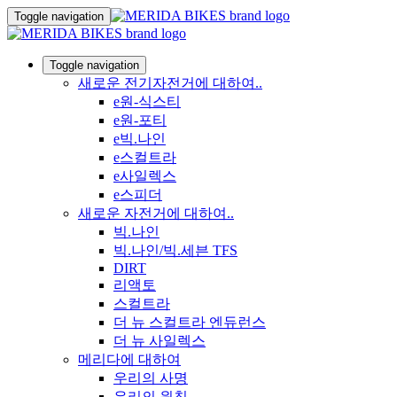
Toggle navigation
Toggle navigation
새로운 전기자전거에 대하여..
e원-식스티
e원-포티
e빅.나인
e스컬트라
e사일렉스
e스피더
새로운 자전거에 대하여..
빅.나인
빅.나인/빅.세븐 TFS
DIRT
리액토
스컬트라
더 뉴 스컬트라 엔듀런스
더 뉴 사일렉스
메리다에 대하여
우리의 사명
우리의 원칙