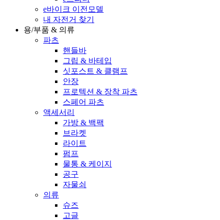
e바이크 이전모델
내 자전거 찾기
용/부품 & 의류
파츠
핸들바
그립 & 바테입
싯포스트 & 클램프
안장
프로텍션 & 장착 파츠
스페어 파츠
액세서리
가방 & 백팩
브라켓
라이트
펌프
물통 & 케이지
공구
자물쇠
의류
슈즈
고글