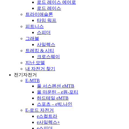
로드 레이스 에어로
로드 레이스
트라이애슬론
타임 워프
피트니스
스피더
그래블
사일렉스
트레킹 & 시티
크로스웨이
지난 모델
내 자전거 찾기
전기자전거
E-MTB
풀 서스펜션 eMTB
올 마운틴 – e원-포티
하드테일 eMTB
스포츠 – e빅.나인
E-로드 자전거
e스컬트라
e사일렉스+
e스피더