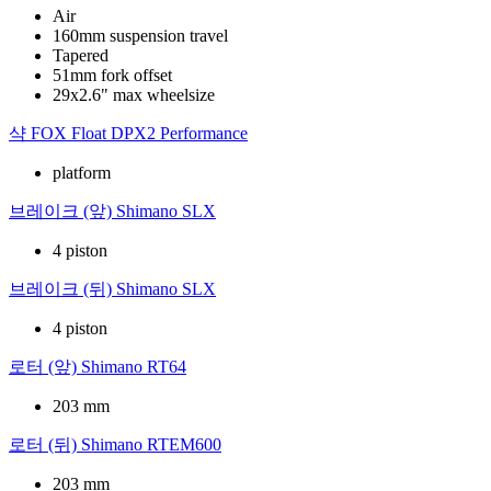
Air
160mm suspension travel
Tapered
51mm fork offset
29x2.6" max wheelsize
샥
FOX Float DPX2 Performance
platform
브레이크 (앞)
Shimano SLX
4 piston
브레이크 (뒤)
Shimano SLX
4 piston
로터 (앞)
Shimano RT64
203 mm
로터 (뒤)
Shimano RTEM600
203 mm