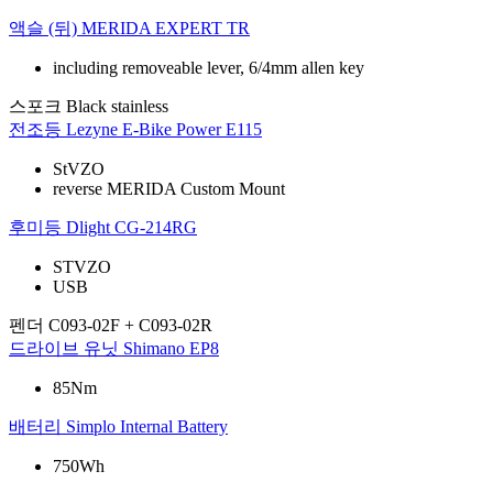
액슬 (뒤)
MERIDA EXPERT TR
including removeable lever, 6/4mm allen key
스포크
Black stainless
전조등
Lezyne E-Bike Power E115
StVZO
reverse MERIDA Custom Mount
후미등
Dlight CG-214RG
STVZO
USB
펜더
C093-02F + C093-02R
드라이브 유닛
Shimano EP8
85Nm
배터리
Simplo Internal Battery
750Wh