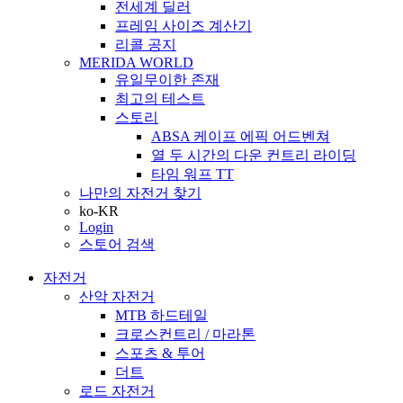
전세계 딜러
프레임 사이즈 계산기
리콜 공지
MERIDA WORLD
유일무이한 존재
최고의 테스트
스토리
ABSA 케이프 에픽 어드벤쳐
열 두 시간의 다운 컨트리 라이딩
타임 워프 TT
나만의 자전거 찾기
ko-KR
Login
스토어 검색
자전거
산악 자전거
MTB 하드테일
크로스컨트리 / 마라톤
스포츠 & 투어
더트
로드 자전거