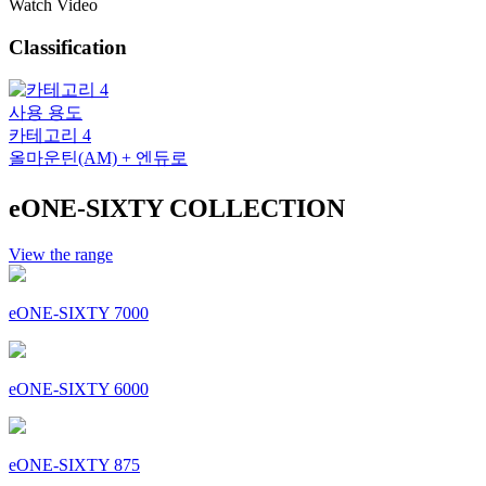
Watch Video
Classification
사용 용도
카테고리 4
올마운틴(AM) + 엔듀로
eONE-SIXTY COLLECTION
View the range
eONE-SIXTY 7000
eONE-SIXTY 6000
eONE-SIXTY 875