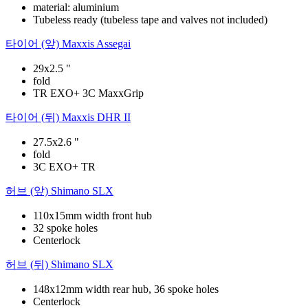
material: aluminium
Tubeless ready (tubeless tape and valves not included)
타이어 (앞)
Maxxis Assegai
29x2.5 "
fold
TR EXO+ 3C MaxxGrip
타이어 (뒤)
Maxxis DHR II
27.5x2.6 "
fold
3C EXO+ TR
허브 (앞)
Shimano SLX
110x15mm width front hub
32 spoke holes
Centerlock
허브 (뒤)
Shimano SLX
148x12mm width rear hub, 36 spoke holes
Centerlock