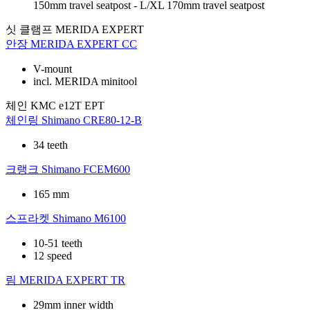
150mm travel seatpost - L/XL 170mm travel seatpost
싯 클램프
MERIDA EXPERT
안장
MERIDA EXPERT CC
V-mount
incl. MERIDA minitool
체인
KMC e12T EPT
체인링
Shimano CRE80-12-B
34 teeth
크랭크
Shimano FCEM600
165 mm
스프라켓
Shimano M6100
10-51 teeth
12 speed
림
MERIDA EXPERT TR
29mm inner width