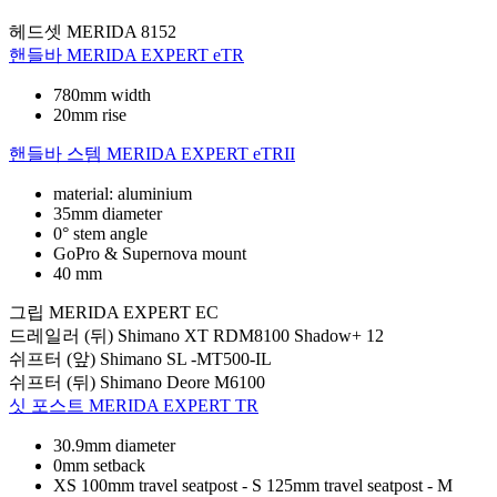
헤드셋
MERIDA 8152
핸들바
MERIDA EXPERT eTR
780mm width
20mm rise
핸들바 스템
MERIDA EXPERT eTRII
material: aluminium
35mm diameter
0° stem angle
GoPro & Supernova mount
40 mm
그립
MERIDA EXPERT EC
드레일러 (뒤)
Shimano XT RDM8100 Shadow+ 12
쉬프터 (앞)
Shimano SL -MT500-IL
쉬프터 (뒤)
Shimano Deore M6100
싯 포스트
MERIDA EXPERT TR
30.9mm diameter
0mm setback
XS 100mm travel seatpost - S 125mm travel seatpost - M