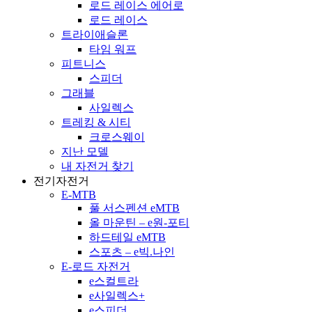
로드 레이스 에어로
로드 레이스
트라이애슬론
타임 워프
피트니스
스피더
그래블
사일렉스
트레킹 & 시티
크로스웨이
지난 모델
내 자전거 찾기
전기자전거
E-MTB
풀 서스펜션 eMTB
올 마운틴 – e원-포티
하드테일 eMTB
스포츠 – e빅.나인
E-로드 자전거
e스컬트라
e사일렉스+
e스피더