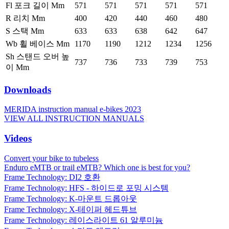
Fl 포크 길이 Mm
571
571
571
571
571
R 리치 Mm
400
420
440
460
480
S 스택 Mm
633
633
638
642
647
Wb 휠 베이스 Mm
1170
1190
1212
1234
1256
Sh 스탠드 오버 높
737
736
733
739
753
이 Mm
Downloads
MERIDA instruction manual e-bikes 2023
VIEW ALL INSTRUCTION MANUALS
Videos
Convert your bike to tubeless
Enduro eMTB or trail eMTB? Which one is best for you?
Frame Technology: DI2 호환
Frame Technology: HFS - 하이드로 포밍 시스템
Frame Technology: K-마운트 드롭아웃
Frame Technology: X-테이퍼 헤드튜브
Frame Technology: 레이스라이트 61 알루미늄