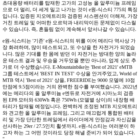
초대용량 배터리를 탑재한 고가의 고성능 올 알루미늄 프레임
으로 더 멀리, 더 세게 밀고 나가는 것이 e원-식스티 775의 특징
입니다. 입증된 지오메트리와 검증된 서스펜션이 더해져, 가장
거친 트레일 및 어떠한 오르막과 내리막이든 문제없이 다스릴
수 있습니다. 즉, 흔들림 없이 계속해서 앞서나갈 수 있습니다.
e원-식스티는 '기존' e원-식스티의 뒤를 이어 메리다 역사상 가
장 화려하며, 많이 테스트되고, 또 수상을 한 자전거가 되었습
니다. 많은 기대를 한 몸에 받던 이 자전거는 방대한 양의 놀라
운 테스트 결과 및 우승을 거두었을 뿐만 아니라, 업계 상도 추
가로 더 수상했습니다. E-Mountainbike는 'Best of 2021' eMTB
그룹 테스트에서 'BEST IN TEST' 수상을 안겨주었고, World of
MTB 역시 'Best of 2021' 상을, FREERIDE는 9000 모델에 10점
만점에 9.5점이라는 거의 완벽한 점수를 부여했습니다. 2022년
에는 메리다의 올 알루미늄 e엔듀로 자전거에 시마노의 검증
된 EP8 모터와 630Wh 혹은 750Wh (모델별 상이)의 내장형 배
터리가 탑재될 예정입니다. 완벽하게 조정된 MTB 지오메트리
와 견고한 올 알루미늄 프레임, 그리고 매끄럽게 통합된 배터
리 및 가장 단단한 트레일에서 라이더에게 안정감과 자신감을
선사하는 29er / 27.5인치 휠셋까지. e원-식스티는 여러분이 하
고자 하는 그 어떤 것이라도 당장 해낼 준비가 되어 있습니다.
"