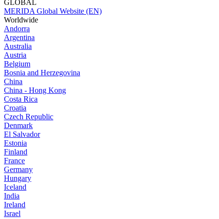
GLOBAL
MERIDA Global Website (EN)
Worldwide
Andorra
Argentina
Australia
Austria
Belgium
Bosnia and Herzegovina
China
China - Hong Kong
Costa Rica
Croatia
Czech Republic
Denmark
El Salvador
Estonia
Finland
France
Germany
Hungary
Iceland
India
Ireland
Israel