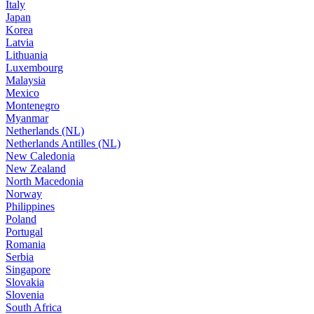
Italy
Japan
Korea
Latvia
Lithuania
Luxembourg
Malaysia
Mexico
Montenegro
Myanmar
Netherlands (NL)
Netherlands Antilles (NL)
New Caledonia
New Zealand
North Macedonia
Norway
Philippines
Poland
Portugal
Romania
Serbia
Singapore
Slovakia
Slovenia
South Africa