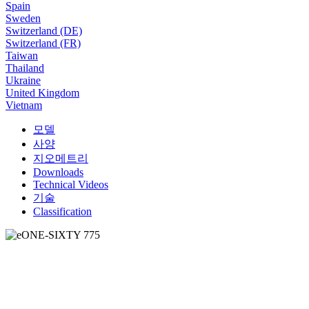
Spain
Sweden
Switzerland (DE)
Switzerland (FR)
Taiwan
Thailand
Ukraine
United Kingdom
Vietnam
모델
사양
지오메트리
Downloads
Technical Videos
기술
Classification