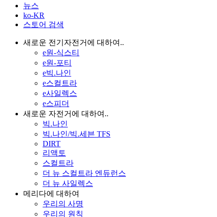
뉴스
ko-KR
스토어 검색
새로운 전기자전거에 대하여..
e원-식스티
e원-포티
e빅.나인
e스컬트라
e사일렉스
e스피더
새로운 자전거에 대하여..
빅.나인
빅.나인/빅.세븐 TFS
DIRT
리액토
스컬트라
더 뉴 스컬트라 엔듀런스
더 뉴 사일렉스
메리다에 대하여
우리의 사명
우리의 원칙