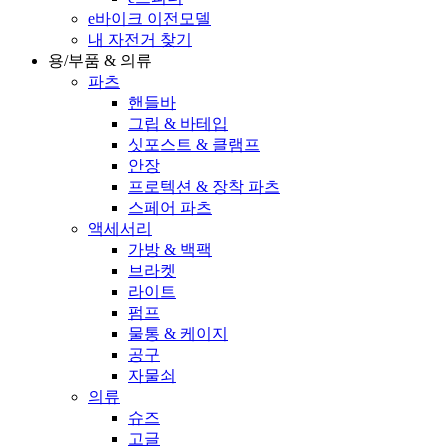
e바이크 이전모델
내 자전거 찾기
용/부품 & 의류
파츠
핸들바
그립 & 바테입
싯포스트 & 클램프
안장
프로텍션 & 장착 파츠
스페어 파츠
액세서리
가방 & 백팩
브라켓
라이트
펌프
물통 & 케이지
공구
자물쇠
의류
슈즈
고글