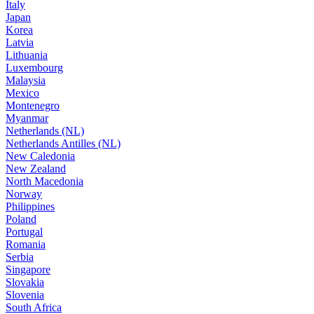
Italy
Japan
Korea
Latvia
Lithuania
Luxembourg
Malaysia
Mexico
Montenegro
Myanmar
Netherlands (NL)
Netherlands Antilles (NL)
New Caledonia
New Zealand
North Macedonia
Norway
Philippines
Poland
Portugal
Romania
Serbia
Singapore
Slovakia
Slovenia
South Africa