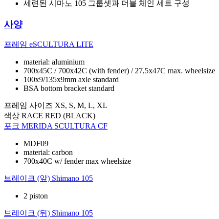
세련된 시마노 105 그룹셋과 더블 체인 세트 구성
사양
프레임
eSCULTURA LITE
material: aluminium
700x45C / 700x42C (with fender) / 27,5x47C max. wheelsize
100x9/135x9mm axle standard
BSA bottom bracket standard
프레임 사이즈
XS, S, M, L, XL
색상
RACE RED (BLACK)
포크
MERIDA SCULTURA CF
MDF09
material: carbon
700x40C w/ fender max wheelsize
브레이크 (앞)
Shimano 105
2 piston
브레이크 (뒤)
Shimano 105