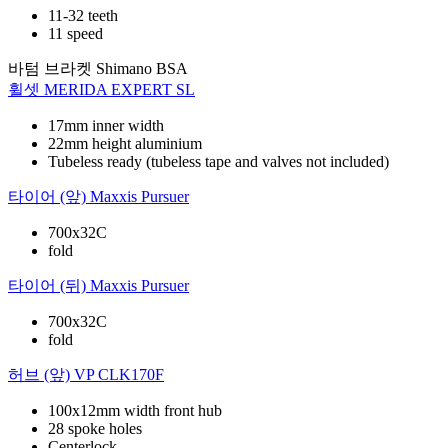
11-32 teeth
11 speed
바텀 브라켓
Shimano BSA
휠셋
MERIDA EXPERT SL
17mm inner width
22mm height aluminium
Tubeless ready (tubeless tape and valves not included)
타이어 (앞)
Maxxis Pursuer
700x32C
fold
타이어 (뒤)
Maxxis Pursuer
700x32C
fold
허브 (앞)
VP CLK170F
100x12mm width front hub
28 spoke holes
Centerlock