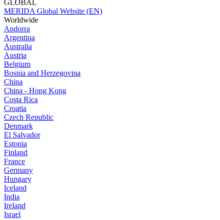
GLOBAL
MERIDA Global Website (EN)
Worldwide
Andorra
Argentina
Australia
Austria
Belgium
Bosnia and Herzegovina
China
China - Hong Kong
Costa Rica
Croatia
Czech Republic
Denmark
El Salvador
Estonia
Finland
France
Germany
Hungary
Iceland
India
Ireland
Israel