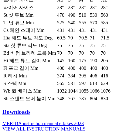
타이어 사이즈
28"
28"
28"
28"
28"
St 싯 튜브 Mm
470
490
510
530
560
Tt 탑 튜브 Mm
525
540
555
570
585
Cs 체인 스테이 Mm
431
431
431
431
431
Hta 헤드 튜브 각도 Deg
69.5
70
70.5
71
71.5
Sta 싯 튜브 각도 Deg
75
75
75
75
75
Bd 바텀 브라켓 드롭 Mm
70
70
70
70
70
Ht 헤드 튜브 길이 Mm
145
160
175
190
205
Fl 포크 길이 Mm
400
400
400
400
400
R 리치 Mm
374
384
395
406
416
S 스택 Mm
565
581
597
613
629
Wb 휠 베이스 Mm
1032
1044
1055
1066
1076
Sh 스탠드 오버 높이 Mm
748
767
785
804
830
Downloads
MERIDA instruction manual e-bikes 2023
VIEW ALL INSTRUCTION MANUALS