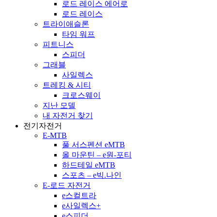
로드 레이스 에어로
로드 레이스
트라이애슬론
타임 워프
피트니스
스피더
그래블
사일렉스
트레킹 & 시티
크로스웨이
지난 모델
내 자전거 찾기
전기자전거
E-MTB
풀 서스펜션 eMTB
올 마운틴 – e원-포티
하드테일 eMTB
스포츠 – e빅.나인
E-로드 자전거
e스컬트라
e사일렉스+
e스피더