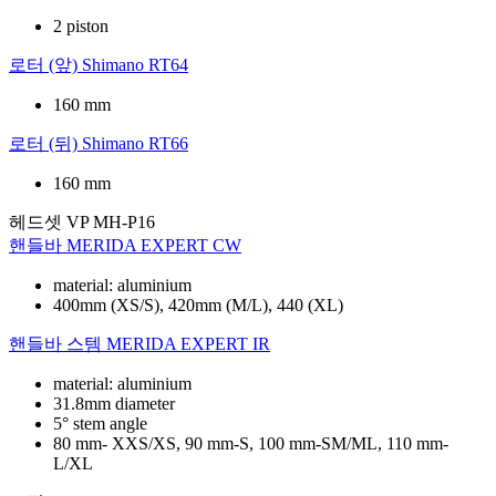
2 piston
로터 (앞)
Shimano RT64
160 mm
로터 (뒤)
Shimano RT66
160 mm
헤드셋
VP MH-P16
핸들바
MERIDA EXPERT CW
material: aluminium
400mm (XS/S), 420mm (M/L), 440 (XL)
핸들바 스템
MERIDA EXPERT IR
material: aluminium
31.8mm diameter
5° stem angle
80 mm- XXS/XS, 90 mm-S, 100 mm-SM/ML, 110 mm-
L/XL