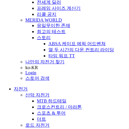
전세계 딜러
프레임 사이즈 계산기
리콜 공지
MERIDA WORLD
유일무이한 존재
최고의 테스트
스토리
ABSA 케이프 에픽 어드벤쳐
열 두 시간의 다운 컨트리 라이딩
타임 워프 TT
나만의 자전거 찾기
ko-KR
Login
스토어 검색
자전거
산악 자전거
MTB 하드테일
크로스컨트리 / 마라톤
스포츠 & 투어
더트
로드 자전거