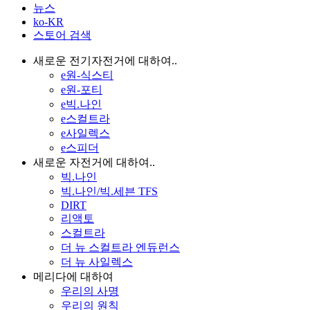
뉴스
ko-KR
스토어 검색
새로운 전기자전거에 대하여..
e원-식스티
e원-포티
e빅.나인
e스컬트라
e사일렉스
e스피더
새로운 자전거에 대하여..
빅.나인
빅.나인/빅.세븐 TFS
DIRT
리액토
스컬트라
더 뉴 스컬트라 엔듀런스
더 뉴 사일렉스
메리다에 대하여
우리의 사명
우리의 원칙