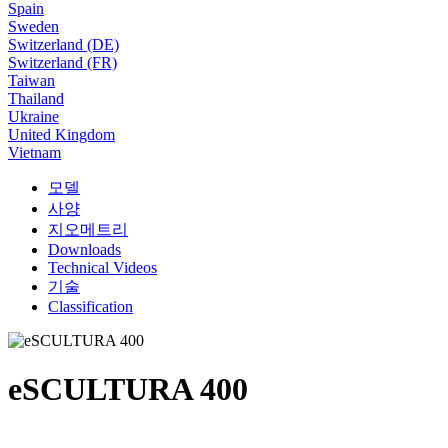
Spain
Sweden
Switzerland (DE)
Switzerland (FR)
Taiwan
Thailand
Ukraine
United Kingdom
Vietnam
모델
사양
지오메트리
Downloads
Technical Videos
기술
Classification
eSCULTURA 400