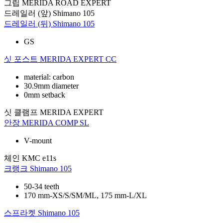
그립
MERIDA ROAD EXPERT
드레일러 (앞)
Shimano 105
드레일러 (뒤)
Shimano 105
GS
싯 포스트
MERIDA EXPERT CC
material: carbon
30.9mm diameter
0mm setback
싯 클램프
MERIDA EXPERT
안장
MERIDA COMP SL
V-mount
체인
KMC e11s
크랭크
Shimano 105
50-34 teeth
170 mm-XS/S/SM/ML, 175 mm-L/XL
스프라켓
Shimano 105