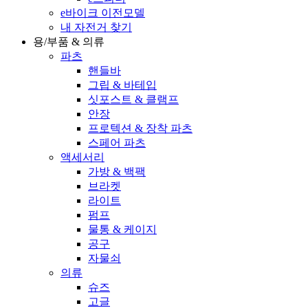
e바이크 이전모델
내 자전거 찾기
용/부품 & 의류
파츠
핸들바
그립 & 바테입
싯포스트 & 클램프
안장
프로텍션 & 장착 파츠
스페어 파츠
액세서리
가방 & 백팩
브라켓
라이트
펌프
물통 & 케이지
공구
자물쇠
의류
슈즈
고글