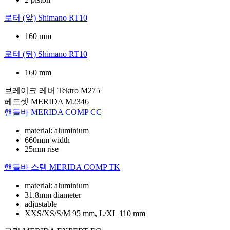
로터 (앞)
Shimano RT10
160 mm
로터 (뒤)
Shimano RT10
160 mm
브레이크 레버
Tektro M275
헤드셋
MERIDA M2346
핸들바
MERIDA COMP CC
material: aluminium
660mm width
25mm rise
핸들바 스템
MERIDA COMP TK
material: aluminium
31.8mm diameter
adjustable
XXS/XS/S/M 95 mm, L/XL 110 mm