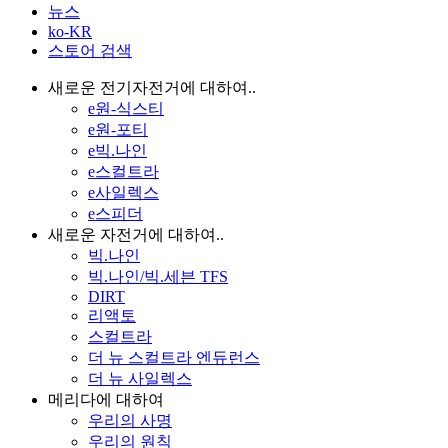
뉴스
ko-KR
스토어 검색
새로운 전기자전거에 대하여..
e원-식스티
e원-포티
e빅.나인
e스컬트라
e사일렉스
e스피더
새로운 자전거에 대하여..
빅.나인
빅.나인/빅.세븐 TFS
DIRT
리액토
스컬트라
더 뉴 스컬트라 엔듀런스
더 뉴 사일렉스
메리다에 대하여
우리의 사명
우리의 원칙