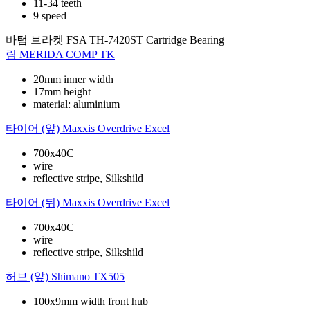
11-34 teeth
9 speed
바텀 브라켓
FSA TH-7420ST Cartridge Bearing
림
MERIDA COMP TK
20mm inner width
17mm height
material: aluminium
타이어 (앞)
Maxxis Overdrive Excel
700x40C
wire
reflective stripe, Silkshild
타이어 (뒤)
Maxxis Overdrive Excel
700x40C
wire
reflective stripe, Silkshild
허브 (앞)
Shimano TX505
100x9mm width front hub