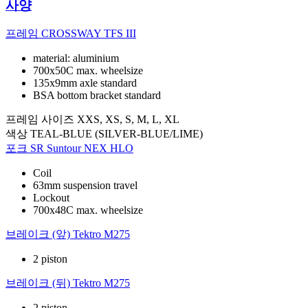
사양
프레임
CROSSWAY TFS III
material: aluminium
700x50C max. wheelsize
135x9mm axle standard
BSA bottom bracket standard
프레임 사이즈
XXS, XS, S, M, L, XL
색상
TEAL-BLUE (SILVER-BLUE/LIME)
포크
SR Suntour NEX HLO
Coil
63mm suspension travel
Lockout
700x48C max. wheelsize
브레이크 (앞)
Tektro M275
2 piston
브레이크 (뒤)
Tektro M275
2 piston