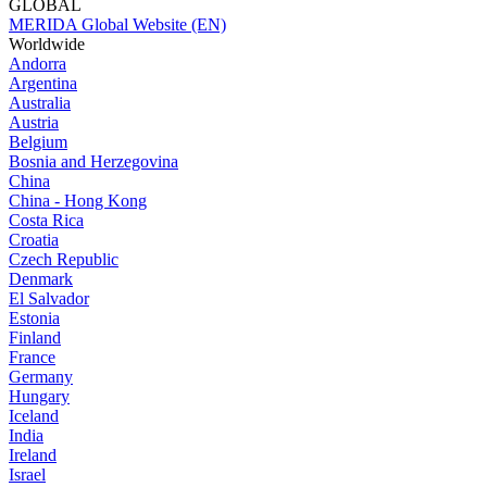
GLOBAL
MERIDA Global Website (EN)
Worldwide
Andorra
Argentina
Australia
Austria
Belgium
Bosnia and Herzegovina
China
China - Hong Kong
Costa Rica
Croatia
Czech Republic
Denmark
El Salvador
Estonia
Finland
France
Germany
Hungary
Iceland
India
Ireland
Israel