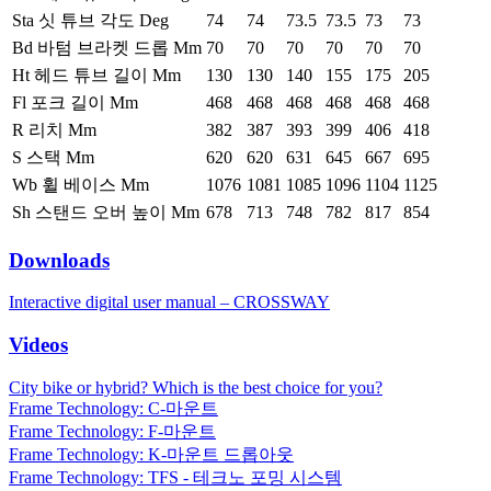
Sta 싯 튜브 각도 Deg
74
74
73.5
73.5
73
73
Bd 바텀 브라켓 드롭 Mm
70
70
70
70
70
70
Ht 헤드 튜브 길이 Mm
130
130
140
155
175
205
Fl 포크 길이 Mm
468
468
468
468
468
468
R 리치 Mm
382
387
393
399
406
418
S 스택 Mm
620
620
631
645
667
695
Wb 휠 베이스 Mm
1076
1081
1085
1096
1104
1125
Sh 스탠드 오버 높이 Mm
678
713
748
782
817
854
Downloads
Interactive digital user manual – CROSSWAY
Videos
City bike or hybrid? Which is the best choice for you?
Frame Technology: C-마운트
Frame Technology: F-마운트
Frame Technology: K-마운트 드롭아웃
Frame Technology: TFS - 테크노 포밍 시스템