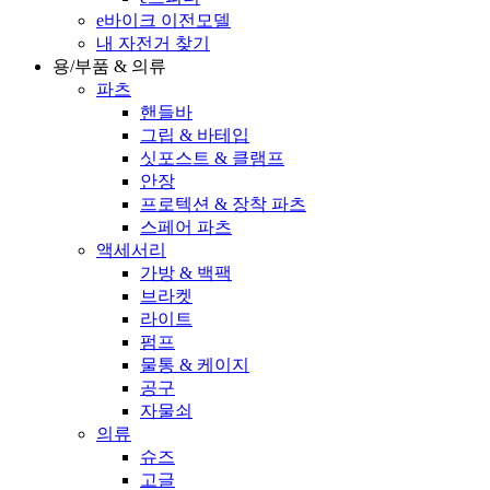
e바이크 이전모델
내 자전거 찾기
용/부품 & 의류
파츠
핸들바
그립 & 바테입
싯포스트 & 클램프
안장
프로텍션 & 장착 파츠
스페어 파츠
액세서리
가방 & 백팩
브라켓
라이트
펌프
물통 & 케이지
공구
자물쇠
의류
슈즈
고글