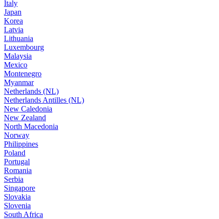
Italy
Japan
Korea
Latvia
Lithuania
Luxembourg
Malaysia
Mexico
Montenegro
Myanmar
Netherlands (NL)
Netherlands Antilles (NL)
New Caledonia
New Zealand
North Macedonia
Norway
Philippines
Poland
Portugal
Romania
Serbia
Singapore
Slovakia
Slovenia
South Africa