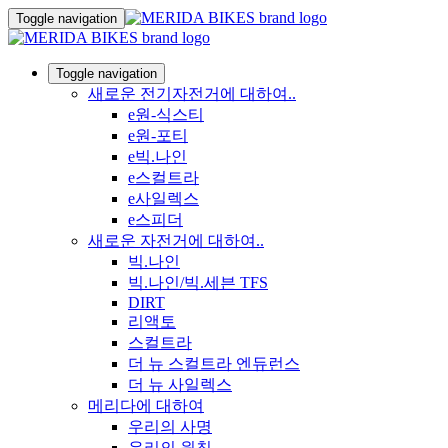
Toggle navigation
Toggle navigation
새로운 전기자전거에 대하여..
e원-식스티
e원-포티
e빅.나인
e스컬트라
e사일렉스
e스피더
새로운 자전거에 대하여..
빅.나인
빅.나인/빅.세븐 TFS
DIRT
리액토
스컬트라
더 뉴 스컬트라 엔듀런스
더 뉴 사일렉스
메리다에 대하여
우리의 사명
우리의 원칙