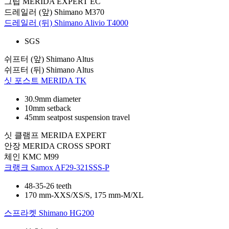
그립
MERIDA EXPERT EC
드레일러 (앞)
Shimano M370
드레일러 (뒤)
Shimano Alivio T4000
SGS
쉬프터 (앞)
Shimano Altus
쉬프터 (뒤)
Shimano Altus
싯 포스트
MERIDA TK
30.9mm diameter
10mm setback
45mm seatpost suspension travel
싯 클램프
MERIDA EXPERT
안장
MERIDA CROSS SPORT
체인
KMC M99
크랭크
Samox AF29-321SSS-P
48-35-26 teeth
170 mm-XXS/XS/S, 175 mm-M/XL
스프라켓
Shimano HG200