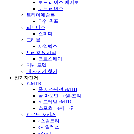
로드 레이스 에어로
로드 레이스
트라이애슬론
타임 워프
피트니스
스피더
그래블
사일렉스
트레킹 & 시티
크로스웨이
지난 모델
내 자전거 찾기
전기자전거
E-MTB
풀 서스펜션 eMTB
올 마운틴 – e원-포티
하드테일 eMTB
스포츠 – e빅.나인
E-로드 자전거
e스컬트라
e사일렉스+
e스피더