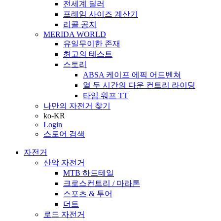
전세계 딜러
프레임 사이즈 계산기
리콜 공지
MERIDA WORLD
유일무이한 존재
최고의 테스트
스토리
ABSA 케이프 에픽 어드벤쳐
열 두 시간의 다운 컨트리 라이딩
타임 워프 TT
나만의 자전거 찾기
ko-KR
Login
스토어 검색
자전거
산악 자전거
MTB 하드테일
크로스컨트리 / 마라톤
스포츠 & 투어
더트
로드 자전거