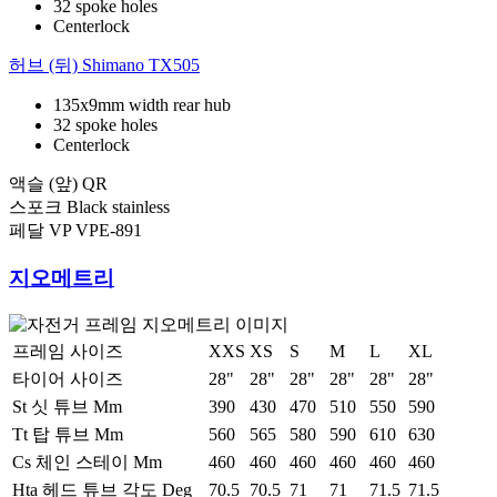
32 spoke holes
Centerlock
허브 (뒤)
Shimano TX505
135x9mm width rear hub
32 spoke holes
Centerlock
액슬 (앞)
QR
스포크
Black stainless
페달
VP VPE-891
지오메트리
프레임 사이즈
XXS
XS
S
M
L
XL
타이어 사이즈
28"
28"
28"
28"
28"
28"
St 싯 튜브 Mm
390
430
470
510
550
590
Tt 탑 튜브 Mm
560
565
580
590
610
630
Cs 체인 스테이 Mm
460
460
460
460
460
460
Hta 헤드 튜브 각도 Deg
70.5
70.5
71
71
71.5
71.5