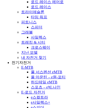
로드 레이스 에어로
로드 레이스
트라이애슬론
타임 워프
피트니스
스피더
그래블
사일렉스
트레킹 & 시티
크로스웨이
지난 모델
내 자전거 찾기
전기자전거
E-MTB
풀 서스펜션 eMTB
올 마운틴 – e원-포티
하드테일 eMTB
스포츠 – e빅.나인
E-로드 자전거
e스컬트라
e사일렉스+
e스피더