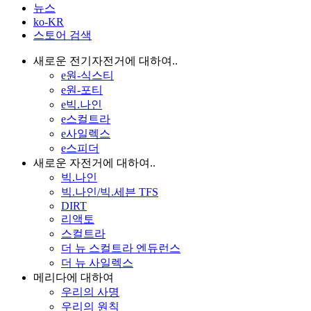
뉴스
ko-KR
스토어 검색
새로운 전기자전거에 대하여..
e원-식스티
e원-포티
e빅.나인
e스컬트라
e사일렉스
e스피더
새로운 자전거에 대하여..
빅.나인
빅.나인/빅.세븐 TFS
DIRT
리액토
스컬트라
더 뉴 스컬트라 엔듀런스
더 뉴 사일렉스
메리다에 대하여
우리의 사명
우리의 원칙