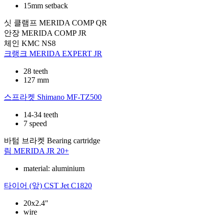
15mm setback
싯 클램프
MERIDA COMP QR
안장
MERIDA COMP JR
체인
KMC NS8
크랭크
MERIDA EXPERT JR
28 teeth
127 mm
스프라켓
Shimano MF-TZ500
14-34 teeth
7 speed
바텀 브라켓
Bearing cartridge
림
MERIDA JR 20+
material: aluminium
타이어 (앞)
CST Jet C1820
20x2.4"
wire