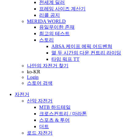
전세계 딜러
프레임 사이즈 계산기
리콜 공지
MERIDA WORLD
유일무이한 존재
최고의 테스트
스토리
ABSA 케이프 에픽 어드벤쳐
열 두 시간의 다운 컨트리 라이딩
타임 워프 TT
나만의 자전거 찾기
ko-KR
Login
스토어 검색
자전거
산악 자전거
MTB 하드테일
크로스컨트리 / 마라톤
스포츠 & 투어
더트
로드 자전거