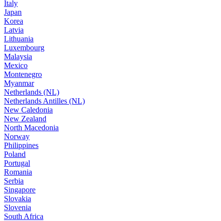
Italy
Japan
Korea
Latvia
Lithuania
Luxembourg
Malaysia
Mexico
Montenegro
Myanmar
Netherlands (NL)
Netherlands Antilles (NL)
New Caledonia
New Zealand
North Macedonia
Norway
Philippines
Poland
Portugal
Romania
Serbia
Singapore
Slovakia
Slovenia
South Africa