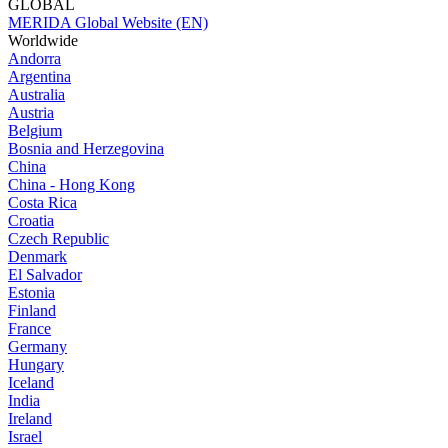
GLOBAL
MERIDA Global Website (EN)
Worldwide
Andorra
Argentina
Australia
Austria
Belgium
Bosnia and Herzegovina
China
China - Hong Kong
Costa Rica
Croatia
Czech Republic
Denmark
El Salvador
Estonia
Finland
France
Germany
Hungary
Iceland
India
Ireland
Israel