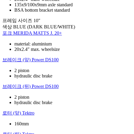
135x9/100x9mm axle standard
BSA bottom bracket standard
프레임 사이즈
10"
색상
BLUE (DARK BLUE/WHITE)
포크
MERIDA MATTS J. 20+
material: aluminium
20x2.4" max. wheelsize
브레이크 (앞)
Power DS100
2 piston
hydraulic disc brake
브레이크 (뒤)
Power DS100
2 piston
hydraulic disc brake
로터 (앞)
Tektro
160mm