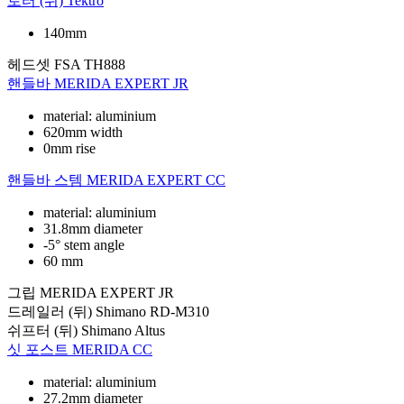
로터 (뒤)
Tektro
140mm
헤드셋
FSA TH888
핸들바
MERIDA EXPERT JR
material: aluminium
620mm width
0mm rise
핸들바 스템
MERIDA EXPERT CC
material: aluminium
31.8mm diameter
-5° stem angle
60 mm
그립
MERIDA EXPERT JR
드레일러 (뒤)
Shimano RD-M310
쉬프터 (뒤)
Shimano Altus
싯 포스트
MERIDA CC
material: aluminium
27.2mm diameter