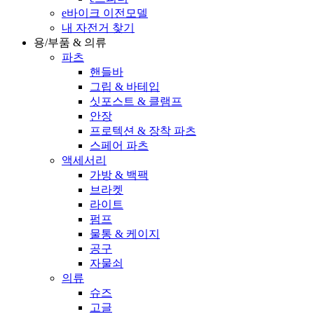
e바이크 이전모델
내 자전거 찾기
용/부품 & 의류
파츠
핸들바
그립 & 바테입
싯포스트 & 클램프
안장
프로텍션 & 장착 파츠
스페어 파츠
액세서리
가방 & 백팩
브라켓
라이트
펌프
물통 & 케이지
공구
자물쇠
의류
슈즈
고글