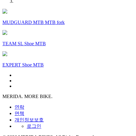
MUDGUARD MTB MTB fork
TEAM SL Shoe MTB
EXPERT Shoe MTB
MERIDA. MORE BIKE.
연락
면책
개인정보보호
로그인