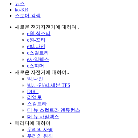
뉴스
ko-KR
스토어 검색
새로운 전기자전거에 대하여..
e원-식스티
e원-포티
e빅.나인
e스컬트라
e사일렉스
e스피더
새로운 자전거에 대하여..
빅.나인
빅.나인/빅.세븐 TFS
DIRT
리액토
스컬트라
더 뉴 스컬트라 엔듀런스
더 뉴 사일렉스
메리다에 대하여
우리의 사명
우리의 원칙