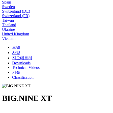
Spain
Sweden
Switzerland (DE)
Switzerland (FR)
Taiwan
Thailand
Ukraine
United Kingdom
Vietnam
모델
사양
지오메트리
Downloads
Technical Videos
기술
Classification
BIG.NINE XT