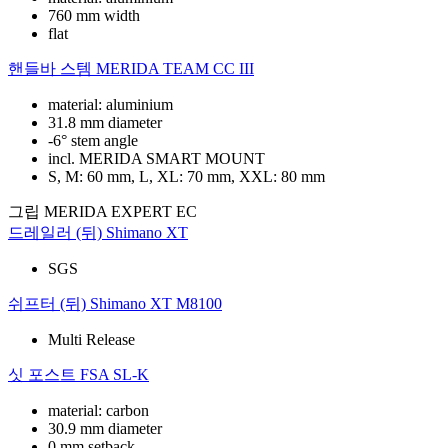
760 mm width
flat
핸들바 스템
MERIDA TEAM CC III
material: aluminium
31.8 mm diameter
-6° stem angle
incl. MERIDA SMART MOUNT
S, M: 60 mm, L, XL: 70 mm, XXL: 80 mm
그립
MERIDA EXPERT EC
드레일러 (뒤)
Shimano XT
SGS
쉬프터 (뒤)
Shimano XT M8100
Multi Release
싯 포스트
FSA SL-K
material: carbon
30.9 mm diameter
0 mm setback