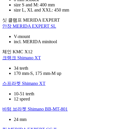
size S and M: 400 mm
size L, XL and XXL: 450 mm
싯 클램프
MERIDA EXPERT
안장
MERIDA EXPERT SL
V-mount
incl. MERIDA minitool
체인
KMC X12
크랭크
Shimano XT
34 teeth
170 mm-S, 175 mm-M up
스프라켓
Shimano XT
10-51 teeth
12 speed
바텀 브라켓
Shimano BB-MT-801
24 mm