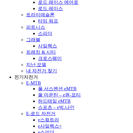
로드 레이스 에어로
로드 레이스
트라이애슬론
타임 워프
피트니스
스피더
그래블
사일렉스
트레킹 & 시티
크로스웨이
지난 모델
내 자전거 찾기
전기자전거
E-MTB
풀 서스펜션 eMTB
올 마운틴 – e원-포티
하드테일 eMTB
스포츠 – e빅.나인
E-로드 자전거
e스컬트라
e사일렉스+
e스피더