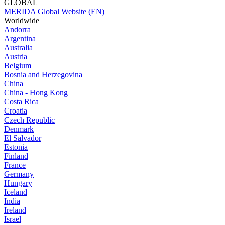
GLOBAL
MERIDA Global Website (EN)
Worldwide
Andorra
Argentina
Australia
Austria
Belgium
Bosnia and Herzegovina
China
China - Hong Kong
Costa Rica
Croatia
Czech Republic
Denmark
El Salvador
Estonia
Finland
France
Germany
Hungary
Iceland
India
Ireland
Israel