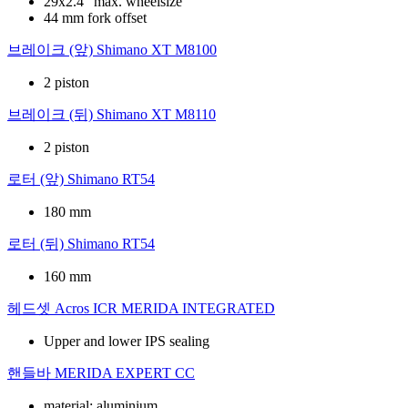
29x2.4" max. wheelsize
44 mm fork offset
브레이크 (앞)
Shimano XT M8100
2 piston
브레이크 (뒤)
Shimano XT M8110
2 piston
로터 (앞)
Shimano RT54
180 mm
로터 (뒤)
Shimano RT54
160 mm
헤드셋
Acros ICR MERIDA INTEGRATED
Upper and lower IPS sealing
핸들바
MERIDA EXPERT CC
material: aluminium