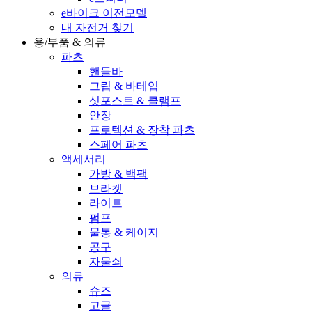
e바이크 이전모델
내 자전거 찾기
용/부품 & 의류
파츠
핸들바
그립 & 바테입
싯포스트 & 클램프
안장
프로텍션 & 장착 파츠
스페어 파츠
액세서리
가방 & 백팩
브라켓
라이트
펌프
물통 & 케이지
공구
자물쇠
의류
슈즈
고글