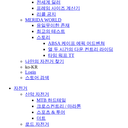
전세계 딜러
프레임 사이즈 계산기
리콜 공지
MERIDA WORLD
유일무이한 존재
최고의 테스트
스토리
ABSA 케이프 에픽 어드벤쳐
열 두 시간의 다운 컨트리 라이딩
타임 워프 TT
나만의 자전거 찾기
ko-KR
Login
스토어 검색
자전거
산악 자전거
MTB 하드테일
크로스컨트리 / 마라톤
스포츠 & 투어
더트
로드 자전거