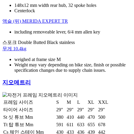
148x12 mm width rear hub, 32 spoke holes
Centerlock
액슬 (뒤)
MERIDA EXPERT TR
including removeable lever, 6/4 mm allen key
스포크
Double Butted Black stainless
무게
10.4kg
weighed at frame size M
Weight may vary depending on bike size, finish or possible
specification changes due to supply chain issues.
지오메트리
프레임 사이즈
S
M
L
XL
XXL
타이어 사이즈
29"
29"
29"
29"
29"
St 싯 튜브 Mm
380
410
440
470
500
Tt 탑 튜브 Mm
591
611
633
655
678
Cs 체인 스테이 Mm
430
433
436
439
442