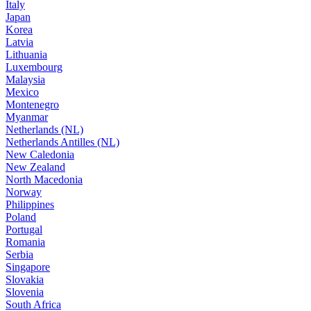
Italy
Japan
Korea
Latvia
Lithuania
Luxembourg
Malaysia
Mexico
Montenegro
Myanmar
Netherlands (NL)
Netherlands Antilles (NL)
New Caledonia
New Zealand
North Macedonia
Norway
Philippines
Poland
Portugal
Romania
Serbia
Singapore
Slovakia
Slovenia
South Africa