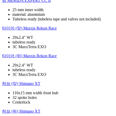
림
MERIDA EXPERT CC II
25 mm inner width
material: aluminium
Tubeless ready (tubeless tape and valves not included)
타이어 (앞)
Maxxis Rekon Race
29x2.4" WT
tubeless ready
3C MaxxTerra EXO
타이어 (뒤)
Maxxis Rekon Race
29x2.4" WT
tubeless ready
3C MaxxTerra EXO
허브 (앞)
Shimano XT
110x15 mm width front hub
32 spoke holes
Centerlock
허브 (뒤)
Shimano XT