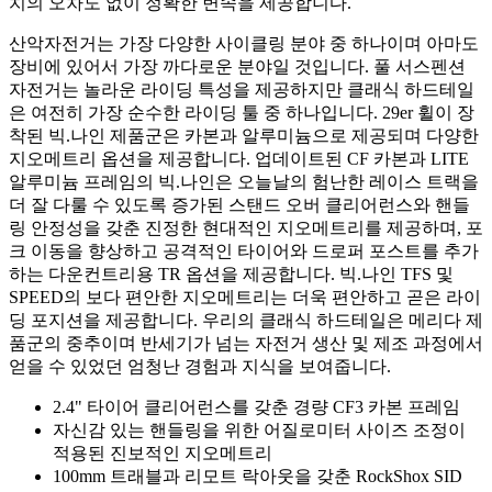
치의 오차도 없이 정확한 변속을 제공합니다.
산악자전거는 가장 다양한 사이클링 분야 중 하나이며 아마도
장비에 있어서 가장 까다로운 분야일 것입니다. 풀 서스펜션
자전거는 놀라운 라이딩 특성을 제공하지만 클래식 하드테일
은 여전히 가장 순수한 라이딩 툴 중 하나입니다. 29er 휠이 장
착된 빅.나인 제품군은 카본과 알루미늄으로 제공되며 다양한
지오메트리 옵션을 제공합니다. 업데이트된 CF 카본과 LITE
알루미늄 프레임의 빅.나인은 오늘날의 험난한 레이스 트랙을
더 잘 다룰 수 있도록 증가된 스탠드 오버 클리어런스와 핸들
링 안정성을 갖춘 진정한 현대적인 지오메트리를 제공하며, 포
크 이동을 향상하고 공격적인 타이어와 드로퍼 포스트를 추가
하는 다운컨트리용 TR 옵션을 제공합니다. 빅.나인 TFS 및
SPEED의 보다 편안한 지오메트리는 더욱 편안하고 곧은 라이
딩 포지션을 제공합니다. 우리의 클래식 하드테일은 메리다 제
품군의 중추이며 반세기가 넘는 자전거 생산 및 제조 과정에서
얻을 수 있었던 엄청난 경험과 지식을 보여줍니다.
2.4" 타이어 클리어런스를 갖춘 경량 CF3 카본 프레임
자신감 있는 핸들링을 위한 어질로미터 사이즈 조정이
적용된 진보적인 지오메트리
100mm 트래블과 리모트 락아웃을 갖춘 RockShox SID