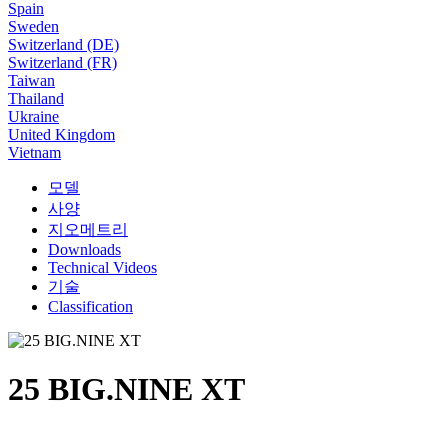
Spain
Sweden
Switzerland (DE)
Switzerland (FR)
Taiwan
Thailand
Ukraine
United Kingdom
Vietnam
모델
사양
지오메트리
Downloads
Technical Videos
기술
Classification
25 BIG.NINE XT