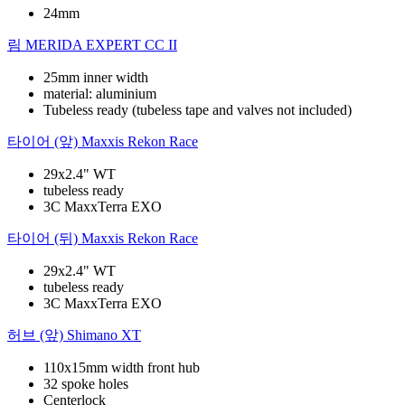
24mm
림
MERIDA EXPERT CC II
25mm inner width
material: aluminium
Tubeless ready (tubeless tape and valves not included)
타이어 (앞)
Maxxis Rekon Race
29x2.4" WT
tubeless ready
3C MaxxTerra EXO
타이어 (뒤)
Maxxis Rekon Race
29x2.4" WT
tubeless ready
3C MaxxTerra EXO
허브 (앞)
Shimano XT
110x15mm width front hub
32 spoke holes
Centerlock