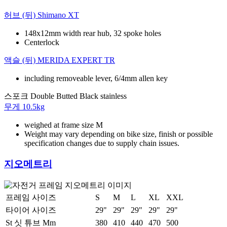
허브 (뒤)
Shimano XT
148x12mm width rear hub, 32 spoke holes
Centerlock
액슬 (뒤)
MERIDA EXPERT TR
including removeable lever, 6/4mm allen key
스포크
Double Butted Black stainless
무게
10.5kg
weighed at frame size M
Weight may vary depending on bike size, finish or possible
specification changes due to supply chain issues.
지오메트리
프레임 사이즈
S
M
L
XL
XXL
타이어 사이즈
29"
29"
29"
29"
29"
St 싯 튜브 Mm
380
410
440
470
500