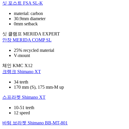
싯 포스트
FSA SL-K
material: carbon
30.9mm diameter
0mm setback
싯 클램프
MERIDA EXPERT
안장
MERIDA COMP SL
25% recycled material
V-mount
체인
KMC X12
크랭크
Shimano XT
34 teeth
170 mm (S), 175 mm-M up
스프라켓
Shimano XT
10-51 teeth
12 speed
바텀 브라켓
Shimano BB-MT-801