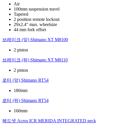
Air
100mm suspension travel
Tapered
2 position remote lockout
29x2.4" max. wheelsize
44 mm fork offset
브레이크 (앞)
Shimano XT M8100
2 piston
브레이크 (뒤)
Shimano XT M8110
2 piston
로터 (앞)
Shimano RT54
180mm
로터 (뒤)
Shimano RT54
160mm
헤드셋
Acros ICR MERIDA INTEGRATED neck