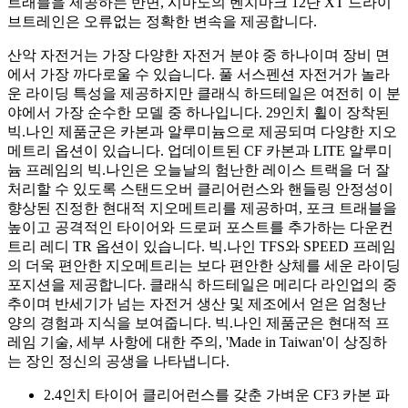
트래블을 제공하는 반면, 시마노의 벤치마크 12단 XT 드라이
브트레인은 오류없는 정확한 변속을 제공합니다.
산악 자전거는 가장 다양한 자전거 분야 중 하나이며 장비 면
에서 가장 까다로울 수 있습니다. 풀 서스펜션 자전거가 놀라
운 라이딩 특성을 제공하지만 클래식 하드테일은 여전히 ​​이 분
야에서 가장 순수한 모델 중 하나입니다. 29인치 휠이 장착된
빅.나인 제품군은 카본과 알루미늄으로 제공되며 다양한 지오
메트리 옵션이 있습니다. 업데이트된 CF 카본과 LITE 알루미
늄 프레임의 빅.나인은 오늘날의 험난한 레이스 트랙을 더 잘
처리할 수 있도록 스탠드오버 클리어런스와 핸들링 안정성이
향상된 진정한 현대적 지오메트리를 제공하며, 포크 트래블을
높이고 공격적인 타이어와 드로퍼 포스트를 추가하는 다운컨
트리 레디 TR 옵션이 있습니다. 빅.나인 TFS와 SPEED 프레임
의 더욱 편안한 지오메트리는 보다 편안한 상체를 세운 라이딩
포지션을 제공합니다. 클래식 하드테일은 메리다 라인업의 중
추이며 반세기가 넘는 자전거 생산 및 제조에서 얻은 엄청난
양의 경험과 지식을 보여줍니다. 빅.나인 제품군은 현대적 프
레임 기술, 세부 사항에 대한 주의, 'Made in Taiwan'이 상징하
는 장인 정신의 공생을 나타냅니다.
2.4인치 타이어 클리어런스를 갖춘 가벼운 CF3 카본 파