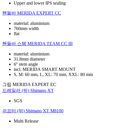
Upper and lower IPS sealing
핸들바
MERIDA EXPERT CC
material: aluminium
760mm width
flat
핸들바 스템
MERIDA TEAM CC III
material: aluminium
31.8mm diameter
6° stem angle
incl. MERIDA SMART MOUNT
S, M: 60 mm, L, XL: 70 mm, XXL: 80 mm
그립
MERIDA EXPERT EC
드레일러 (뒤)
Shimano XT
SGS
쉬프터 (뒤)
Shimano XT M8100
Multi Release