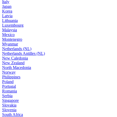
Italy
Japan
Korea
Latvia
Lithuania
Luxembourg
Malaysia
Mexico
Montenegro
Myanmar
Netherlands (NL)
Netherlands Antilles (NL)
New Caledonia
New Zealand
North Macedonia
Norway
Philippines
Poland
Portugal
Romania
Serbia
Singapore
Slovakia
Slovenia
South Africa