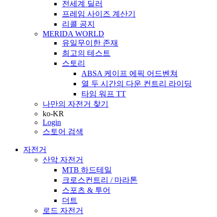
전세계 딜러
프레임 사이즈 계산기
리콜 공지
MERIDA WORLD
유일무이한 존재
최고의 테스트
스토리
ABSA 케이프 에픽 어드벤쳐
열 두 시간의 다운 컨트리 라이딩
타임 워프 TT
나만의 자전거 찾기
ko-KR
Login
스토어 검색
자전거
산악 자전거
MTB 하드테일
크로스컨트리 / 마라톤
스포츠 & 투어
더트
로드 자전거