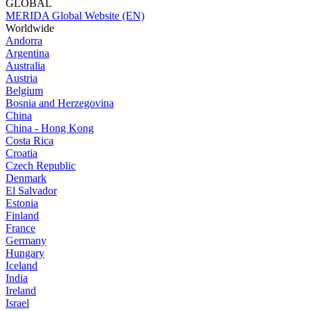
GLOBAL
MERIDA Global Website (EN)
Worldwide
Andorra
Argentina
Australia
Austria
Belgium
Bosnia and Herzegovina
China
China - Hong Kong
Costa Rica
Croatia
Czech Republic
Denmark
El Salvador
Estonia
Finland
France
Germany
Hungary
Iceland
India
Ireland
Israel