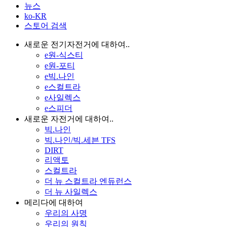
뉴스
ko-KR
스토어 검색
새로운 전기자전거에 대하여..
e원-식스티
e원-포티
e빅.나인
e스컬트라
e사일렉스
e스피더
새로운 자전거에 대하여..
빅.나인
빅.나인/빅.세븐 TFS
DIRT
리액토
스컬트라
더 뉴 스컬트라 엔듀런스
더 뉴 사일렉스
메리다에 대하여
우리의 사명
우리의 원칙