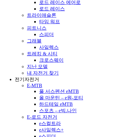
로드 레이스 에어로
로드 레이스
트라이애슬론
타임 워프
피트니스
스피더
그래블
사일렉스
트레킹 & 시티
크로스웨이
지난 모델
내 자전거 찾기
전기자전거
E-MTB
풀 서스펜션 eMTB
올 마운틴 – e원-포티
하드테일 eMTB
스포츠 – e빅.나인
E-로드 자전거
e스컬트라
e사일렉스+
e스피더