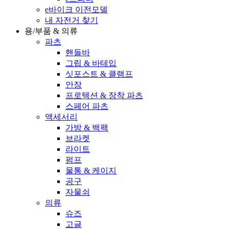
e바이크 이전모델
내 자전거 찾기
용/부품 & 의류
파츠
핸들바
그립 & 바테입
싯포스트 & 클램프
안장
프로텍션 & 장착 파츠
스페어 파츠
액세서리
가방 & 백팩
브라켓
라이트
펌프
물통 & 케이지
공구
자물쇠
의류
슈즈
고글