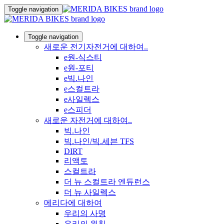
Toggle navigation
Toggle navigation
새로운 전기자전거에 대하여..
e원-식스티
e원-포티
e빅.나인
e스컬트라
e사일렉스
e스피더
새로운 자전거에 대하여..
빅.나인
빅.나인/빅.세븐 TFS
DIRT
리액토
스컬트라
더 뉴 스컬트라 엔듀런스
더 뉴 사일렉스
메리다에 대하여
우리의 사명
우리의 원칙