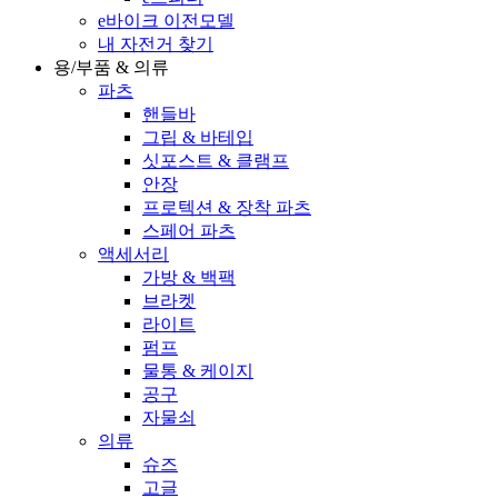
e바이크 이전모델
내 자전거 찾기
용/부품 & 의류
파츠
핸들바
그립 & 바테입
싯포스트 & 클램프
안장
프로텍션 & 장착 파츠
스페어 파츠
액세서리
가방 & 백팩
브라켓
라이트
펌프
물통 & 케이지
공구
자물쇠
의류
슈즈
고글