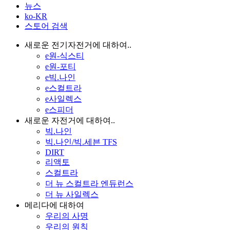
뉴스
ko-KR
스토어 검색
새로운 전기자전거에 대하여..
e원-식스티
e원-포티
e빅.나인
e스컬트라
e사일렉스
e스피더
새로운 자전거에 대하여..
빅.나인
빅.나인/빅.세븐 TFS
DIRT
리액토
스컬트라
더 뉴 스컬트라 엔듀런스
더 뉴 사일렉스
메리다에 대하여
우리의 사명
우리의 원칙