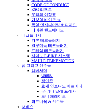
CODE OF CONDUCT
ESG 리포트
우리의 이정표
가상의 바이크 쇼
독일 엔지니어링 & 디자인
타이완 핸드메이드
테크놀러지
카본 테크놀러지
알루미늄 테크놀러지
프레임 테크놀러지
시마노 E-BIKE 시스템
MAHLE EBIKEMOTION
팀 그리고 선수들
앰베서더
박테라
정연준
호세 안토니오 에르미다
군-리타 달레 프레자
토니 페레이로
파트너쉽 & 선수들
서비스