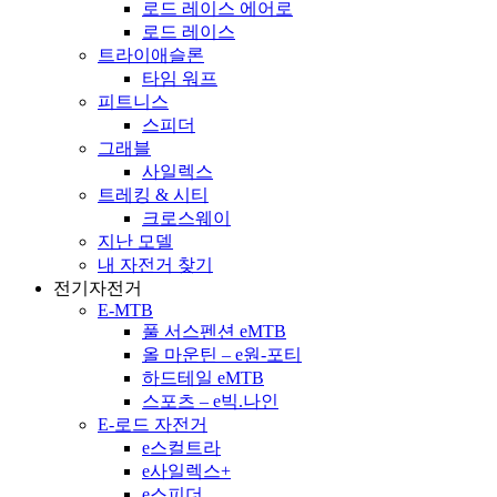
로드 레이스 에어로
로드 레이스
트라이애슬론
타임 워프
피트니스
스피더
그래블
사일렉스
트레킹 & 시티
크로스웨이
지난 모델
내 자전거 찾기
전기자전거
E-MTB
풀 서스펜션 eMTB
올 마운틴 – e원-포티
하드테일 eMTB
스포츠 – e빅.나인
E-로드 자전거
e스컬트라
e사일렉스+
e스피더