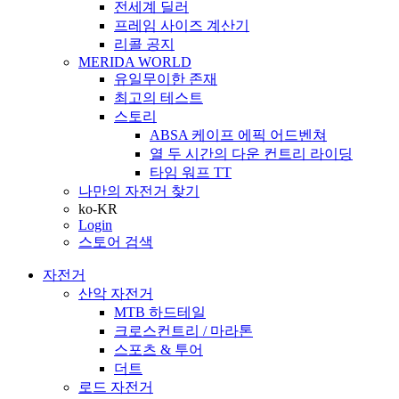
전세계 딜러
프레임 사이즈 계산기
리콜 공지
MERIDA WORLD
유일무이한 존재
최고의 테스트
스토리
ABSA 케이프 에픽 어드벤쳐
열 두 시간의 다운 컨트리 라이딩
타임 워프 TT
나만의 자전거 찾기
ko-KR
Login
스토어 검색
자전거
산악 자전거
MTB 하드테일
크로스컨트리 / 마라톤
스포츠 & 투어
더트
로드 자전거