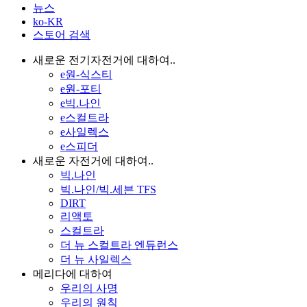
뉴스
ko-KR
스토어 검색
새로운 전기자전거에 대하여..
e원-식스티
e원-포티
e빅.나인
e스컬트라
e사일렉스
e스피더
새로운 자전거에 대하여..
빅.나인
빅.나인/빅.세븐 TFS
DIRT
리액토
스컬트라
더 뉴 스컬트라 엔듀런스
더 뉴 사일렉스
메리다에 대하여
우리의 사명
우리의 원칙