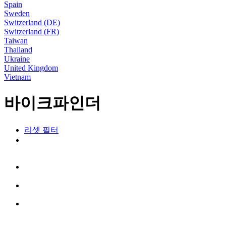
Spain
Sweden
Switzerland (DE)
Switzerland (FR)
Taiwan
Thailand
Ukraine
United Kingdom
Vietnam
바이크파인더
리셋 필터