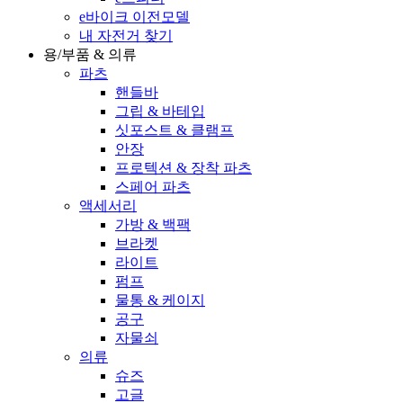
e바이크 이전모델
내 자전거 찾기
용/부품 & 의류
파츠
핸들바
그립 & 바테입
싯포스트 & 클램프
안장
프로텍션 & 장착 파츠
스페어 파츠
액세서리
가방 & 백팩
브라켓
라이트
펌프
물통 & 케이지
공구
자물쇠
의류
슈즈
고글