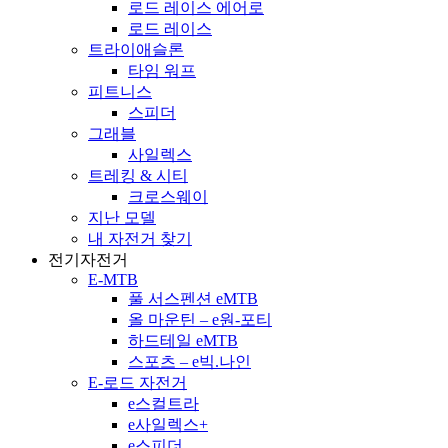
로드 레이스 에어로
로드 레이스
트라이애슬론
타임 워프
피트니스
스피더
그래블
사일렉스
트레킹 & 시티
크로스웨이
지난 모델
내 자전거 찾기
전기자전거
E-MTB
풀 서스펜션 eMTB
올 마운틴 – e원-포티
하드테일 eMTB
스포츠 – e빅.나인
E-로드 자전거
e스컬트라
e사일렉스+
e스피더