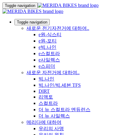
Toggle navigation
Toggle navigation
새로운 전기자전거에 대하여..
e원-식스티
e원-포티
e빅.나인
e스컬트라
e사일렉스
e스피더
새로운 자전거에 대하여..
빅.나인
빅.나인/빅.세븐 TFS
DIRT
리액토
스컬트라
더 뉴 스컬트라 엔듀런스
더 뉴 사일렉스
메리다에 대하여
우리의 사명
우리의 원칙