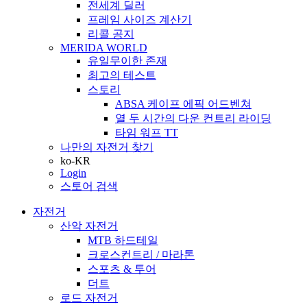
전세계 딜러
프레임 사이즈 계산기
리콜 공지
MERIDA WORLD
유일무이한 존재
최고의 테스트
스토리
ABSA 케이프 에픽 어드벤쳐
열 두 시간의 다운 컨트리 라이딩
타임 워프 TT
나만의 자전거 찾기
ko-KR
Login
스토어 검색
자전거
산악 자전거
MTB 하드테일
크로스컨트리 / 마라톤
스포츠 & 투어
더트
로드 자전거