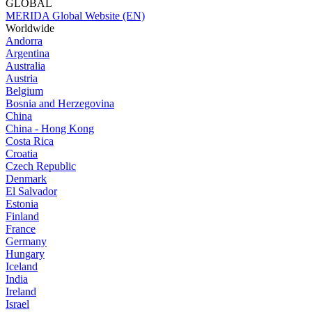
GLOBAL
MERIDA Global Website (EN)
Worldwide
Andorra
Argentina
Australia
Austria
Belgium
Bosnia and Herzegovina
China
China - Hong Kong
Costa Rica
Croatia
Czech Republic
Denmark
El Salvador
Estonia
Finland
France
Germany
Hungary
Iceland
India
Ireland
Israel