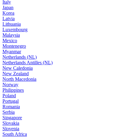
Italy
Japan
Korea
Latvia
Lithuania
Luxembourg
Malaysia
Mexico
Montenegro
Myanmar
Netherlands (NL)
Netherlands Antilles (NL)
New Caledonia
New Zealand
North Macedonia
Norway
Philippines
Poland
Portugal
Romania
Serbia
Singapore
Slovakia
Slovenia
South Africa