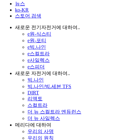
뉴스
ko-KR
스토어 검색
새로운 전기자전거에 대하여..
e원-식스티
e원-포티
e빅.나인
e스컬트라
e사일렉스
e스피더
새로운 자전거에 대하여..
빅.나인
빅.나인/빅.세븐 TFS
DIRT
리액토
스컬트라
더 뉴 스컬트라 엔듀런스
더 뉴 사일렉스
메리다에 대하여
우리의 사명
우리의 원칙