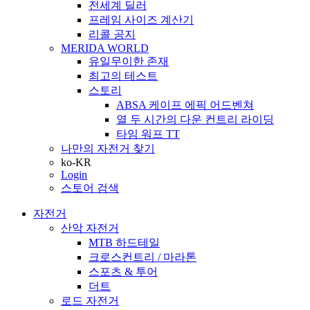
전세계 딜러
프레임 사이즈 계산기
리콜 공지
MERIDA WORLD
유일무이한 존재
최고의 테스트
스토리
ABSA 케이프 에픽 어드벤쳐
열 두 시간의 다운 컨트리 라이딩
타임 워프 TT
나만의 자전거 찾기
ko-KR
Login
스토어 검색
자전거
산악 자전거
MTB 하드테일
크로스컨트리 / 마라톤
스포츠 & 투어
더트
로드 자전거