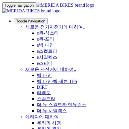
Toggle navigation
Toggle navigation
새로운 전기자전거에 대하여..
e원-식스티
e원-포티
e빅.나인
e스컬트라
e사일렉스
e스피더
새로운 자전거에 대하여..
빅.나인
빅.나인/빅.세븐 TFS
DIRT
리액토
스컬트라
더 뉴 스컬트라 엔듀런스
더 뉴 사일렉스
메리다에 대하여
우리의 사명
우리의 원칙