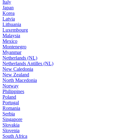
Italy
Japan
Korea
Latvia
Lithuania
Luxembourg
Malaysia
Mexico
Montenegro
Myanmar
Netherlands (NL)
Netherlands Antilles (NL)
New Caledonia
New Zealand
North Macedonia
Norway
Philippines
Poland
Portugal
Romania
Serbia
Singapore
Slovakia
Slovenia
South Africa