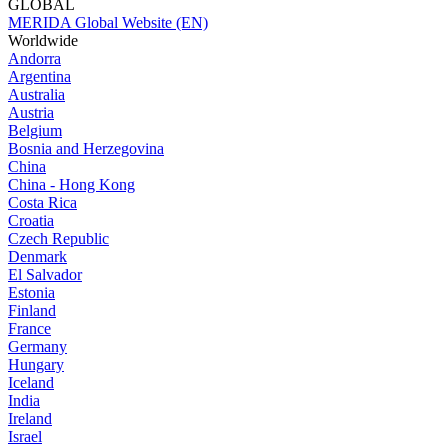
GLOBAL
MERIDA Global Website (EN)
Worldwide
Andorra
Argentina
Australia
Austria
Belgium
Bosnia and Herzegovina
China
China - Hong Kong
Costa Rica
Croatia
Czech Republic
Denmark
El Salvador
Estonia
Finland
France
Germany
Hungary
Iceland
India
Ireland
Israel