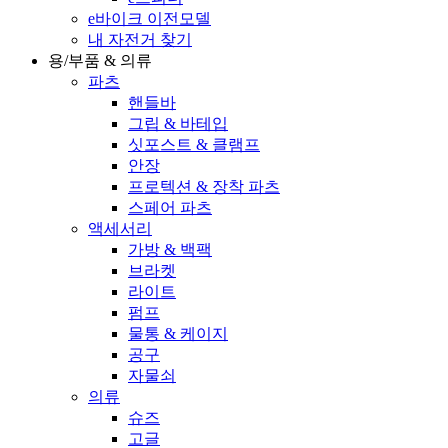
e바이크 이전모델
내 자전거 찾기
용/부품 & 의류
파츠
핸들바
그립 & 바테입
싯포스트 & 클램프
안장
프로텍션 & 장착 파츠
스페어 파츠
액세서리
가방 & 백팩
브라켓
라이트
펌프
물통 & 케이지
공구
자물쇠
의류
슈즈
고글