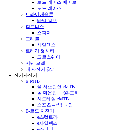
로드 레이스 에어로
로드 레이스
트라이애슬론
타임 워프
피트니스
스피더
그래블
사일렉스
트레킹 & 시티
크로스웨이
지난 모델
내 자전거 찾기
전기자전거
E-MTB
풀 서스펜션 eMTB
올 마운틴 – e원-포티
하드테일 eMTB
스포츠 – e빅.나인
E-로드 자전거
e스컬트라
e사일렉스+
e스피더