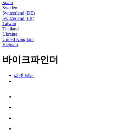
Spain
Sweden
Switzerland (DE)
Switzerland (FR)
Taiwan
Thailand
Ukraine
United Kingdom
Vietnam
바이크파인더
리셋 필터