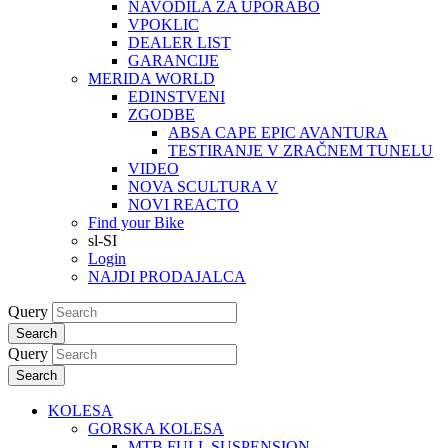
NAVODILA ZA UPORABO
VPOKLIC
DEALER LIST
GARANCIJE
MERIDA WORLD
EDINSTVENI
ZGODBE
ABSA CAPE EPIC AVANTURA
TESTIRANJE V ZRAČNEM TUNELU
VIDEO
NOVA SCULTURA V
NOVI REACTO
Find your Bike
sl-SI
Login
NAJDI PRODAJALCA
Query
Search
Query
Search
KOLESA
GORSKA KOLESA
MTB FULL SUSPENSION