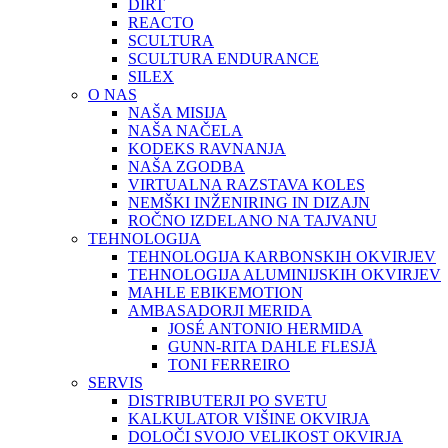
DIRT
REACTO
SCULTURA
SCULTURA ENDURANCE
SILEX
O NAS
NAŠA MISIJA
NAŠA NAČELA
KODEKS RAVNANJA
NAŠA ZGODBA
VIRTUALNA RAZSTAVA KOLES
NEMŠKI INŽENIRING IN DIZAJN
ROČNO IZDELANO NA TAJVANU
TEHNOLOGIJA
TEHNOLOGIJA KARBONSKIH OKVIRJEV
TEHNOLOGIJA ALUMINIJSKIH OKVIRJEV
MAHLE EBIKEMOTION
AMBASADORJI MERIDA
JOSÉ ANTONIO HERMIDA
GUNN-RITA DAHLE FLESJÅ
TONI FERREIRO
SERVIS
DISTRIBUTERJI PO SVETU
KALKULATOR VIŠINE OKVIRJA
DOLOČI SVOJO VELIKOST OKVIRJA