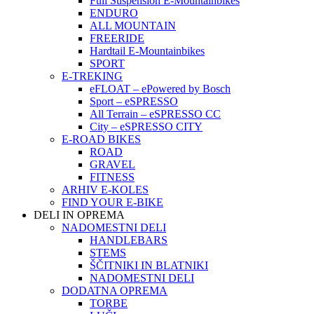
Full Suspension E-Mountainbikes
ENDURO
ALL MOUNTAIN
FREERIDE
Hardtail E-Mountainbikes
SPORT
E-TREKING
eFLOAT – ePowered by Bosch
Sport – eSPRESSO
All Terrain – eSPRESSO CC
City – eSPRESSO CITY
E-ROAD BIKES
ROAD
GRAVEL
FITNESS
ARHIV E-KOLES
FIND YOUR E-BIKE
DELI IN OPREMA
NADOMESTNI DELI
HANDLEBARS
STEMS
ŠČITNIKI IN BLATNIKI
NADOMESTNI DELI
DODATNA OPREMA
TORBE