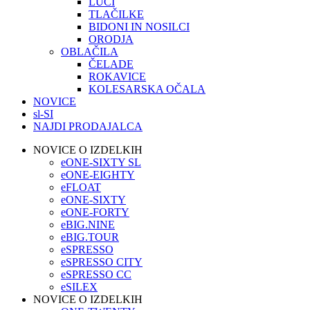
LUČI
TLAČILKE
BIDONI IN NOSILCI
ORODJA
OBLAČILA
ČELADE
ROKAVICE
KOLESARSKA OČALA
NOVICE
sl-SI
NAJDI PRODAJALCA
NOVICE O IZDELKIH
eONE-SIXTY SL
eONE-EIGHTY
eFLOAT
eONE-SIXTY
eONE-FORTY
eBIG.NINE
eBIG.TOUR
eSPRESSO
eSPRESSO CITY
eSPRESSO CC
eSILEX
NOVICE O IZDELKIH