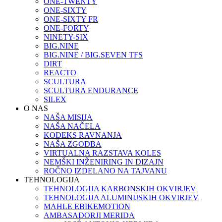
ONE-TWENTY
ONE-SIXTY
ONE-SIXTY FR
ONE-FORTY
NINETY-SIX
BIG.NINE
BIG.NINE / BIG.SEVEN TFS
DIRT
REACTO
SCULTURA
SCULTURA ENDURANCE
SILEX
O NAS
NAŠA MISIJA
NAŠA NAČELA
KODEKS RAVNANJA
NAŠA ZGODBA
VIRTUALNA RAZSTAVA KOLES
NEMŠKI INŽENIRING IN DIZAJN
ROČNO IZDELANO NA TAJVANU
TEHNOLOGIJA
TEHNOLOGIJA KARBONSKIH OKVIRJEV
TEHNOLOGIJA ALUMINIJSKIH OKVIRJEV
MAHLE EBIKEMOTION
AMBASADORJI MERIDA