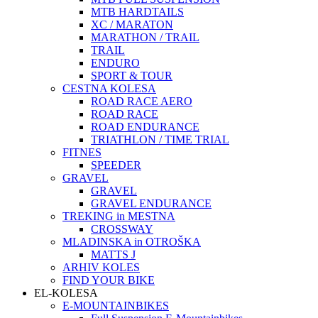
MTB HARDTAILS
XC / MARATON
MARATHON / TRAIL
TRAIL
ENDURO
SPORT & TOUR
CESTNA KOLESA
ROAD RACE AERO
ROAD RACE
ROAD ENDURANCE
TRIATHLON / TIME TRIAL
FITNES
SPEEDER
GRAVEL
GRAVEL
GRAVEL ENDURANCE
TREKING in MESTNA
CROSSWAY
MLADINSKA in OTROŠKA
MATTS J
ARHIV KOLES
FIND YOUR BIKE
EL-KOLESA
E-MOUNTAINBIKES