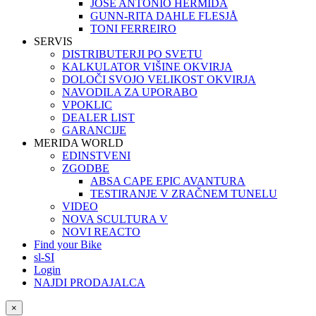
JOSÉ ANTONIO HERMIDA
GUNN-RITA DAHLE FLESJÅ
TONI FERREIRO
SERVIS
DISTRIBUTERJI PO SVETU
KALKULATOR VIŠINE OKVIRJA
DOLOČI SVOJO VELIKOST OKVIRJA
NAVODILA ZA UPORABO
VPOKLIC
DEALER LIST
GARANCIJE
MERIDA WORLD
EDINSTVENI
ZGODBE
ABSA CAPE EPIC AVANTURA
TESTIRANJE V ZRAČNEM TUNELU
VIDEO
NOVA SCULTURA V
NOVI REACTO
Find your Bike
sl-SI
Login
NAJDI PRODAJALCA
×