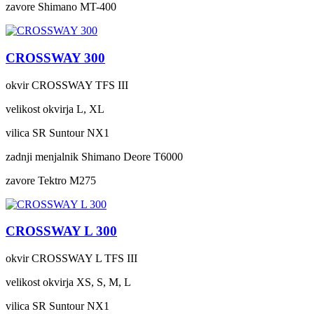
zavore
Shimano MT-400
CROSSWAY 300
okvir
CROSSWAY TFS III
velikost okvirja
L, XL
vilica
SR Suntour NX1
zadnji menjalnik
Shimano Deore T6000
zavore
Tektro M275
CROSSWAY L 300
okvir
CROSSWAY L TFS III
velikost okvirja
XS, S, M, L
vilica
SR Suntour NX1