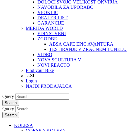
DOLOČI SVOJO VELIKOST OKVIRJA
NAVODILA ZA UPORABO
VPOKLIC
DEALER LIST
GARANCIJE
MERIDA WORLD
EDINSTVENI
ZGODBE
ABSA CAPE EPIC AVANTURA
TESTIRANJE V ZRAČNEM TUNELU
VIDEO
NOVA SCULTURA V
NOVI REACTO
Find your Bike
sl-SI
Login
NAJDI PRODAJALCA
Query
Search
Query
Search
KOLESA
GORSKA KOLESA