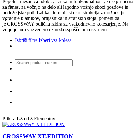
Popolna mešanica udobja, užitka in funkcionalnosti, ki je primerna
za fitnes, za vožnjo na delo ali lagodno vožnjo skozi gozdove in
podeželjske poti. Lahka aluminijasta konstrukcija z možnostjo
vgradnje blatnikov, prtljažnika in stranskih stojal pomeni da
je CROSSWAY odlična izbira za vsakodnevno kolesarjenje. Na
voljo je tudi v izvedenki z nizko-spuščenim okvirjem.
Izbriši filtre
Izberi vsa kolesa
Prikaz
1-8
od
8
Elementov.
CROSSWAY XT-EDITION