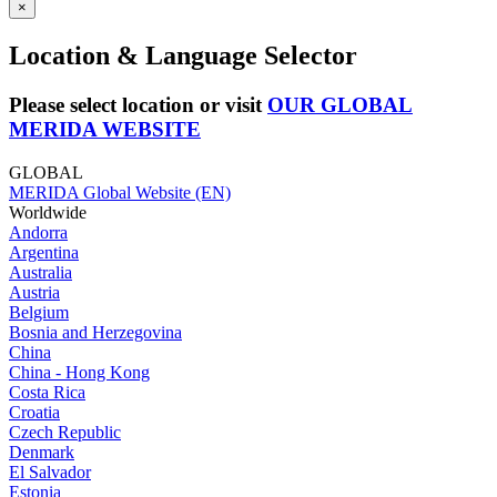
×
Location & Language Selector
Please select location or visit
OUR GLOBAL
MERIDA WEBSITE
GLOBAL
MERIDA Global Website (EN)
Worldwide
Andorra
Argentina
Australia
Austria
Belgium
Bosnia and Herzegovina
China
China - Hong Kong
Costa Rica
Croatia
Czech Republic
Denmark
El Salvador
Estonia