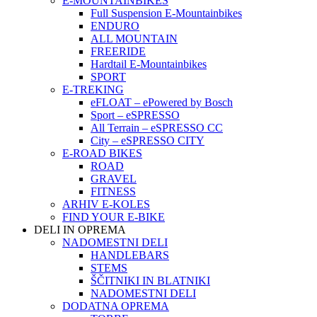
E-MOUNTAINBIKES
Full Suspension E-Mountainbikes
ENDURO
ALL MOUNTAIN
FREERIDE
Hardtail E-Mountainbikes
SPORT
E-TREKING
eFLOAT – ePowered by Bosch
Sport – eSPRESSO
All Terrain – eSPRESSO CC
City – eSPRESSO CITY
E-ROAD BIKES
ROAD
GRAVEL
FITNESS
ARHIV E-KOLES
FIND YOUR E-BIKE
DELI IN OPREMA
NADOMESTNI DELI
HANDLEBARS
STEMS
ŠČITNIKI IN BLATNIKI
NADOMESTNI DELI
DODATNA OPREMA