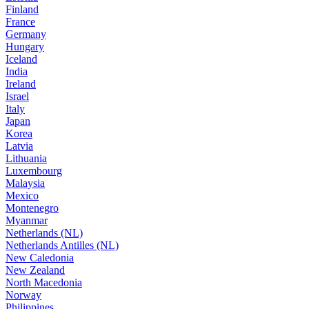
Finland
France
Germany
Hungary
Iceland
India
Ireland
Israel
Italy
Japan
Korea
Latvia
Lithuania
Luxembourg
Malaysia
Mexico
Montenegro
Myanmar
Netherlands (NL)
Netherlands Antilles (NL)
New Caledonia
New Zealand
North Macedonia
Norway
Philippines