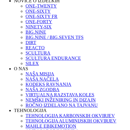
NOVICE O IZDELKIH
ONE-TWENTY
ONE-SIXTY
ONE-SIXTY FR
ONE-FORTY
NINETY-SIX
BIG.NINE
BIG.NINE / BIG.SEVEN TFS
DIRT
REACTO
SCULTURA
SCULTURA ENDURANCE
SILEX
O NAS
NAŠA MISIJA
NAŠA NAČELA
KODEKS RAVNANJA
NAŠA ZGODBA
VIRTUALNA RAZSTAVA KOLES
NEMŠKI INŽENIRING IN DIZAJN
ROČNO IZDELANO NA TAJVANU
TEHNOLOGIJA
TEHNOLOGIJA KARBONSKIH OKVIRJEV
TEHNOLOGIJA ALUMINIJSKIH OKVIRJEV
MAHLE EBIKEMOTION