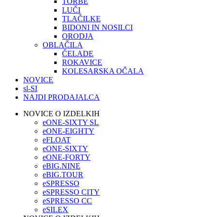
TORBE
LUČI
TLAČILKE
BIDONI IN NOSILCI
ORODJA
OBLAČILA
ČELADE
ROKAVICE
KOLESARSKA OČALA
NOVICE
sl-SI
NAJDI PRODAJALCA
NOVICE O IZDELKIH
eONE-SIXTY SL
eONE-EIGHTY
eFLOAT
eONE-SIXTY
eONE-FORTY
eBIG.NINE
eBIG.TOUR
eSPRESSO
eSPRESSO CITY
eSPRESSO CC
eSILEX