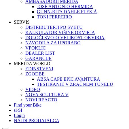
AMBASADORJI MERIDA
JOSÉ ANTONIO HERMIDA
GUNN-RITA DAHLE FLESJÅ
TONI FERREIRO
SERVIS
DISTRIBUTERJI PO SVETU
KALKULATOR VIŠINE OKVIRJA
DOLOČI SVOJO VELIKOST OKVIRJA
NAVODILA ZA UPORABO
VPOKLIC
DEALER LIST
GARANCIJE
MERIDA WORLD
EDINSTVENI
ZGODBE
ABSA CAPE EPIC AVANTURA
TESTIRANJE V ZRAČNEM TUNELU
VIDEO
NOVA SCULTURA V
NOVI REACTO
Find your Bike
sl-SI
Login
NAJDI PRODAJALCA