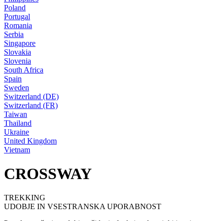
Poland
Portugal
Romania
Serbia
Singapore
Slovakia
Slovenia
South Africa
Spain
Sweden
Switzerland (DE)
Switzerland (FR)
Taiwan
Thailand
Ukraine
United Kingdom
Vietnam
CROSSWAY
TREKKING
UDOBJE IN VSESTRANSKA UPORABNOST