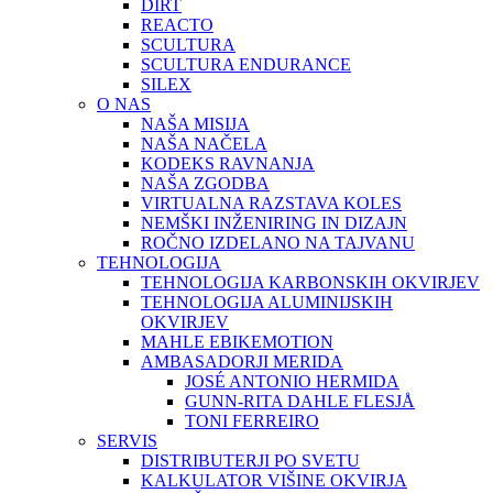
DIRT
REACTO
SCULTURA
SCULTURA ENDURANCE
SILEX
O NAS
NAŠA MISIJA
NAŠA NAČELA
KODEKS RAVNANJA
NAŠA ZGODBA
VIRTUALNA RAZSTAVA KOLES
NEMŠKI INŽENIRING IN DIZAJN
ROČNO IZDELANO NA TAJVANU
TEHNOLOGIJA
TEHNOLOGIJA KARBONSKIH OKVIRJEV
TEHNOLOGIJA ALUMINIJSKIH
OKVIRJEV
MAHLE EBIKEMOTION
AMBASADORJI MERIDA
JOSÉ ANTONIO HERMIDA
GUNN-RITA DAHLE FLESJÅ
TONI FERREIRO
SERVIS
DISTRIBUTERJI PO SVETU
KALKULATOR VIŠINE OKVIRJA