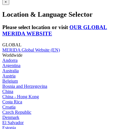
×
Location & Language Selector
Please select location or visit
OUR GLOBAL
MERIDA WEBSITE
GLOBAL
MERIDA Global Website (EN)
Worldwide
Andorra
Argentina
Australia
Austria
Belgium
Bosnia and Herzegovina
China
China - Hong Kong
Costa Rica
Croatia
Czech Republic
Denmark
El Salvador
Estonia