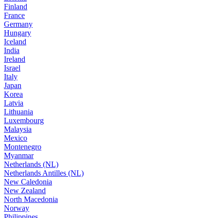
Finland
France
Germany
Hungary
Iceland
India
Ireland
Israel
Italy
Japan
Korea
Latvia
Lithuania
Luxembourg
Malaysia
Mexico
Montenegro
Myanmar
Netherlands (NL)
Netherlands Antilles (NL)
New Caledonia
New Zealand
North Macedonia
Norway
Philippines