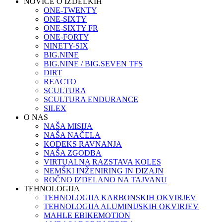
NOVICE O IZDELKIH
ONE-TWENTY
ONE-SIXTY
ONE-SIXTY FR
ONE-FORTY
NINETY-SIX
BIG.NINE
BIG.NINE / BIG.SEVEN TFS
DIRT
REACTO
SCULTURA
SCULTURA ENDURANCE
SILEX
O NAS
NAŠA MISIJA
NAŠA NAČELA
KODEKS RAVNANJA
NAŠA ZGODBA
VIRTUALNA RAZSTAVA KOLES
NEMŠKI INŽENIRING IN DIZAJN
ROČNO IZDELANO NA TAJVANU
TEHNOLOGIJA
TEHNOLOGIJA KARBONSKIH OKVIRJEV
TEHNOLOGIJA ALUMINIJSKIH OKVIRJEV
MAHLE EBIKEMOTION