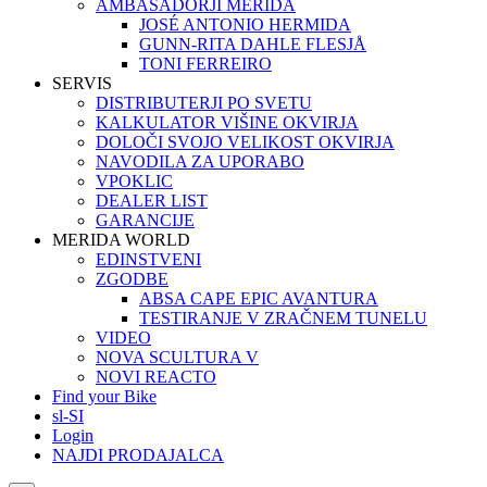
AMBASADORJI MERIDA
JOSÉ ANTONIO HERMIDA
GUNN-RITA DAHLE FLESJÅ
TONI FERREIRO
SERVIS
DISTRIBUTERJI PO SVETU
KALKULATOR VIŠINE OKVIRJA
DOLOČI SVOJO VELIKOST OKVIRJA
NAVODILA ZA UPORABO
VPOKLIC
DEALER LIST
GARANCIJE
MERIDA WORLD
EDINSTVENI
ZGODBE
ABSA CAPE EPIC AVANTURA
TESTIRANJE V ZRAČNEM TUNELU
VIDEO
NOVA SCULTURA V
NOVI REACTO
Find your Bike
sl-SI
Login
NAJDI PRODAJALCA