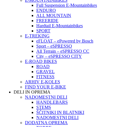
E-MOUNTAINBIKES
Full Suspension E-Mountainbikes
ENDURO
ALL MOUNTAIN
FREERIDE
Hardtail E-Mountainbikes
SPORT
E-TREKING
eFLOAT – ePowered by Bosch
Sport – eSPRESSO
All Terrain – eSPRESSO CC
City – eSPRESSO CITY
E-ROAD BIKES
ROAD
GRAVEL
FITNESS
ARHIV E-KOLES
FIND YOUR E-BIKE
DELI IN OPREMA
NADOMESTNI DELI
HANDLEBARS
STEMS
ŠČITNIKI IN BLATNIKI
NADOMESTNI DELI
DODATNA OPREMA