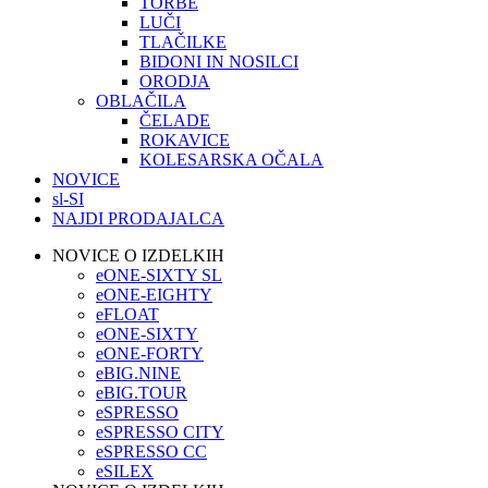
TORBE
LUČI
TLAČILKE
BIDONI IN NOSILCI
ORODJA
OBLAČILA
ČELADE
ROKAVICE
KOLESARSKA OČALA
NOVICE
sl-SI
NAJDI PRODAJALCA
NOVICE O IZDELKIH
eONE-SIXTY SL
eONE-EIGHTY
eFLOAT
eONE-SIXTY
eONE-FORTY
eBIG.NINE
eBIG.TOUR
eSPRESSO
eSPRESSO CITY
eSPRESSO CC
eSILEX