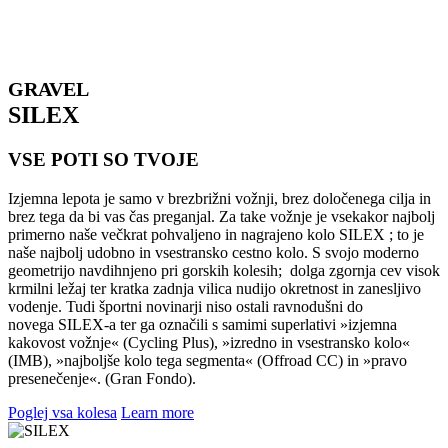
GRAVEL
SILEX
VSE POTI SO TVOJE
Izjemna lepota je samo v brezbrižni vožnji, brez določenega cilja in
brez tega da bi vas čas preganjal. Za take vožnje je vsekakor najbolj
primerno naše večkrat pohvaljeno in nagrajeno kolo SILEX ; to je
naše najbolj udobno in vsestransko cestno kolo. S svojo moderno
geometrijo navdihnjeno pri gorskih kolesih; dolga zgornja cev visok
krmilni ležaj ter kratka zadnja vilica nudijo okretnost in zanesljivo
vodenje. Tudi športni novinarji niso ostali ravnodušni do
novega SILEX-a ter ga označili s samimi superlativi »izjemna
kakovost vožnje« (Cycling Plus), »izredno in vsestransko kolo«
(IMB), »najboljše kolo tega segmenta« (Offroad CC) in »pravo
presenečenje«. (Gran Fondo).
Poglej vsa kolesa
Learn more