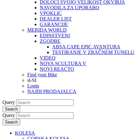
DOLOČI SVOJO VELIKOST OKVIRJA
NAVODILA ZA UPORABO
VPOKLIC
DEALER LIST
GARANCIJE
MERIDA WORLD
EDINSTVENI
ZGODBE
ABSA CAPE EPIC AVANTURA
TESTIRANJE V ZRAČNEM TUNELU
VIDEO
NOVA SCULTURA V
NOVI REACTO
Find your Bike
sl-SI
Login
NAJDI PRODAJALCA
Query
Search
Query
Search
KOLESA
GORSKA KOLESA