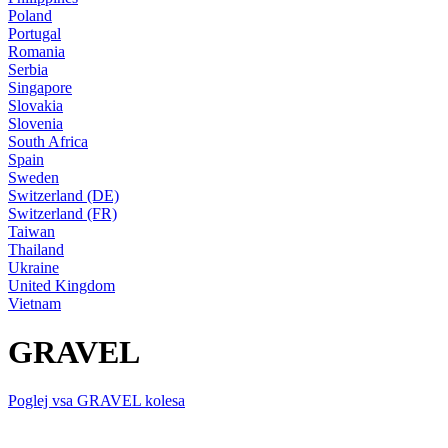
Poland
Portugal
Romania
Serbia
Singapore
Slovakia
Slovenia
South Africa
Spain
Sweden
Switzerland (DE)
Switzerland (FR)
Taiwan
Thailand
Ukraine
United Kingdom
Vietnam
GRAVEL
Poglej vsa GRAVEL kolesa