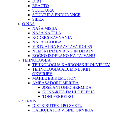
DIRT
REACTO
SCULTURA
SCULTURA ENDURANCE
SILEX
O NAS
NAŠA MISIJA
NAŠA NAČELA
KODEKS RAVNANJA
NAŠA ZGODBA
VIRTUALNA RAZSTAVA KOLES
NEMŠKI INŽENIRING IN DIZAJN
ROČNO IZDELANO NA TAJVANU
TEHNOLOGIJA
TEHNOLOGIJA KARBONSKIH OKVIRJEV
TEHNOLOGIJA ALUMINIJSKIH
OKVIRJEV
MAHLE EBIKEMOTION
AMBASADORJI MERIDA
JOSÉ ANTONIO HERMIDA
GUNN-RITA DAHLE FLESJÅ
TONI FERREIRO
SERVIS
DISTRIBUTERJI PO SVETU
KALKULATOR VIŠINE OKVIRJA