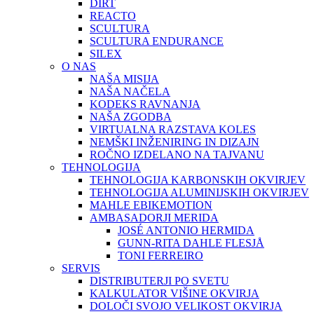
DIRT
REACTO
SCULTURA
SCULTURA ENDURANCE
SILEX
O NAS
NAŠA MISIJA
NAŠA NAČELA
KODEKS RAVNANJA
NAŠA ZGODBA
VIRTUALNA RAZSTAVA KOLES
NEMŠKI INŽENIRING IN DIZAJN
ROČNO IZDELANO NA TAJVANU
TEHNOLOGIJA
TEHNOLOGIJA KARBONSKIH OKVIRJEV
TEHNOLOGIJA ALUMINIJSKIH OKVIRJEV
MAHLE EBIKEMOTION
AMBASADORJI MERIDA
JOSÉ ANTONIO HERMIDA
GUNN-RITA DAHLE FLESJÅ
TONI FERREIRO
SERVIS
DISTRIBUTERJI PO SVETU
KALKULATOR VIŠINE OKVIRJA
DOLOČI SVOJO VELIKOST OKVIRJA