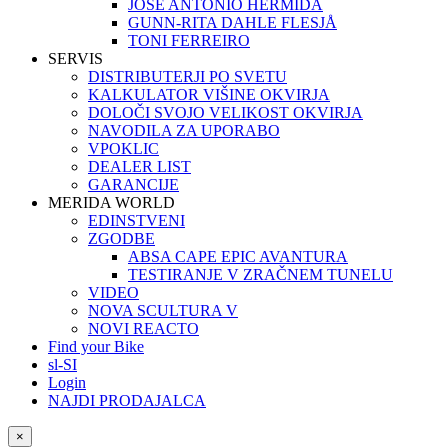
JOSÉ ANTONIO HERMIDA
GUNN-RITA DAHLE FLESJÅ
TONI FERREIRO
SERVIS
DISTRIBUTERJI PO SVETU
KALKULATOR VIŠINE OKVIRJA
DOLOČI SVOJO VELIKOST OKVIRJA
NAVODILA ZA UPORABO
VPOKLIC
DEALER LIST
GARANCIJE
MERIDA WORLD
EDINSTVENI
ZGODBE
ABSA CAPE EPIC AVANTURA
TESTIRANJE V ZRAČNEM TUNELU
VIDEO
NOVA SCULTURA V
NOVI REACTO
Find your Bike
sl-SI
Login
NAJDI PRODAJALCA
×