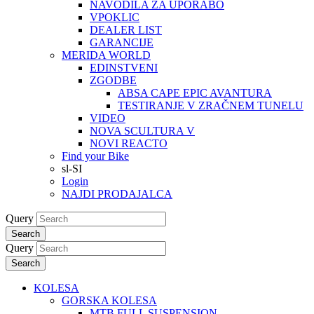
NAVODILA ZA UPORABO
VPOKLIC
DEALER LIST
GARANCIJE
MERIDA WORLD
EDINSTVENI
ZGODBE
ABSA CAPE EPIC AVANTURA
TESTIRANJE V ZRAČNEM TUNELU
VIDEO
NOVA SCULTURA V
NOVI REACTO
Find your Bike
sl-SI
Login
NAJDI PRODAJALCA
Query
Search
Query
Search
KOLESA
GORSKA KOLESA
MTB FULL SUSPENSION