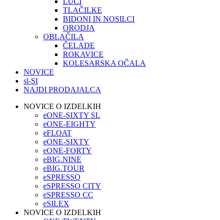
LUČI
TLAČILKE
BIDONI IN NOSILCI
ORODJA
OBLAČILA
ČELADE
ROKAVICE
KOLESARSKA OČALA
NOVICE
sl-SI
NAJDI PRODAJALCA
NOVICE O IZDELKIH
eONE-SIXTY SL
eONE-EIGHTY
eFLOAT
eONE-SIXTY
eONE-FORTY
eBIG.NINE
eBIG.TOUR
eSPRESSO
eSPRESSO CITY
eSPRESSO CC
eSILEX
NOVICE O IZDELKIH