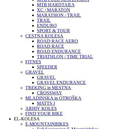
MTB HARDTAILS
XC / MARATON
MARATHON / TRAIL
TRAIL
ENDURO
SPORT & TOUR
CESTNA KOLESA
ROAD RACE AERO
ROAD RACE
ROAD ENDURANCE
TRIATHLON / TIME TRIAL
FITNES
SPEEDER
GRAVEL
GRAVEL
GRAVEL ENDURANCE
TREKING in MESTNA
CROSSWAY
MLADINSKA in OTROŠKA
MATTS J
ARHIV KOLES
FIND YOUR BIKE
EL-KOLESA
E-MOUNTAINBIKES