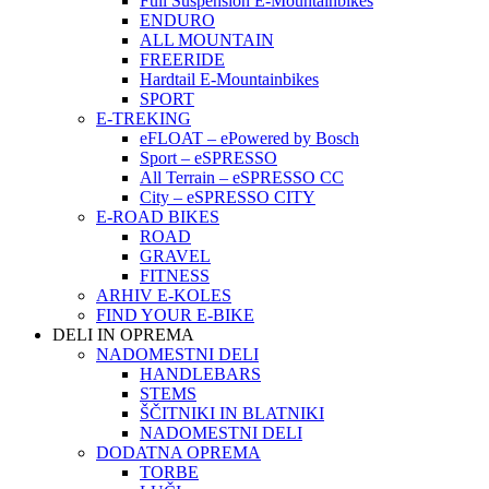
Full Suspension E-Mountainbikes
ENDURO
ALL MOUNTAIN
FREERIDE
Hardtail E-Mountainbikes
SPORT
E-TREKING
eFLOAT – ePowered by Bosch
Sport – eSPRESSO
All Terrain – eSPRESSO CC
City – eSPRESSO CITY
E-ROAD BIKES
ROAD
GRAVEL
FITNESS
ARHIV E-KOLES
FIND YOUR E-BIKE
DELI IN OPREMA
NADOMESTNI DELI
HANDLEBARS
STEMS
ŠČITNIKI IN BLATNIKI
NADOMESTNI DELI
DODATNA OPREMA
TORBE