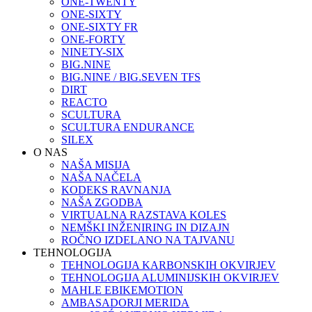
ONE-TWENTY
ONE-SIXTY
ONE-SIXTY FR
ONE-FORTY
NINETY-SIX
BIG.NINE
BIG.NINE / BIG.SEVEN TFS
DIRT
REACTO
SCULTURA
SCULTURA ENDURANCE
SILEX
O NAS
NAŠA MISIJA
NAŠA NAČELA
KODEKS RAVNANJA
NAŠA ZGODBA
VIRTUALNA RAZSTAVA KOLES
NEMŠKI INŽENIRING IN DIZAJN
ROČNO IZDELANO NA TAJVANU
TEHNOLOGIJA
TEHNOLOGIJA KARBONSKIH OKVIRJEV
TEHNOLOGIJA ALUMINIJSKIH OKVIRJEV
MAHLE EBIKEMOTION
AMBASADORJI MERIDA