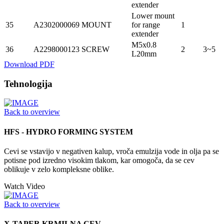
extender
Lower mount
35
A2302000069
MOUNT
for range
1
extender
M5x0.8
36
A2298000123
SCREW
2
3~5
L20mm
Download PDF
Tehnologija
Back to overview
HFS - HYDRO FORMING SYSTEM
Cevi se vstavijo v negativen kalup, vroča emulzija vode in olja pa se
potisne pod izredno visokim tlakom, kar omogoča, da se cev
oblikuje v zelo kompleksne oblike.
Watch Video
Back to overview
X-TAPER KRMILNA CEV