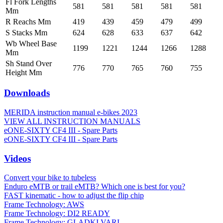
Fl Fork Lengths
581
581
581
581
581
Mm
R Reachs Mm
419
439
459
479
499
S Stacks Mm
624
628
633
637
642
Wb Wheel Base
1199
1221
1244
1266
1288
Mm
Sh Stand Over
776
770
765
760
755
Height Mm
Downloads
MERIDA instruction manual e-bikes 2023
VIEW ALL INSTRUCTION MANUALS
eONE-SIXTY CF4 III - Spare Parts
eONE-SIXTY CF4 III - Spare Parts
Videos
Convert your bike to tubeless
Enduro eMTB or trail eMTB? Which one is best for you?
FAST kinematic - how to adjust the flip chip
Frame Technology: AWS
Frame Technology: DI2 READY
Frame Technology: GLADKI VARI