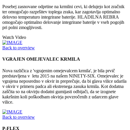
Posebej zasnovane odprtine na krmilni cevi, ki delujejo kot zračnik
ter omogočajo razpršitev toplega zraka, kar zagotavlja optimalno
delovno temperaturo integrirane baterije. HLADILNA REBRA
omogočajo optimalno delovanje integrirane baterije v vseh pogojih
pri polni zmogljivosti.
Watch Video
Back to overview
VGRAJEN OMEJEVALEC KRMILA
Nova različica z 'vgrajenim omejevalcem krmila', je bila prvič
predstavljena v letu 2015 na našem NINETY-SIX. Omejevalec je
vgrajena neposredno v okvir in preprečuje, da bi glava vilice udarila
v okvir v primeru padca ali ekstrenega zasuka krmila. Kot dodatna
zaščita so na okvirju dodatni gumijasti odbijači, da se izognete
kakršnim koli poškodbam okvirja povzročenih z udarcem glave
vilice.
Back to overview
P-FLEX