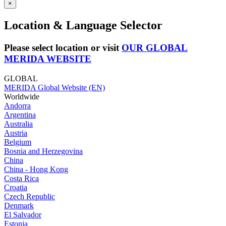
×
Location & Language Selector
Please select location or visit
OUR GLOBAL
MERIDA WEBSITE
GLOBAL
MERIDA Global Website (EN)
Worldwide
Andorra
Argentina
Australia
Austria
Belgium
Bosnia and Herzegovina
China
China - Hong Kong
Costa Rica
Croatia
Czech Republic
Denmark
El Salvador
Estonia