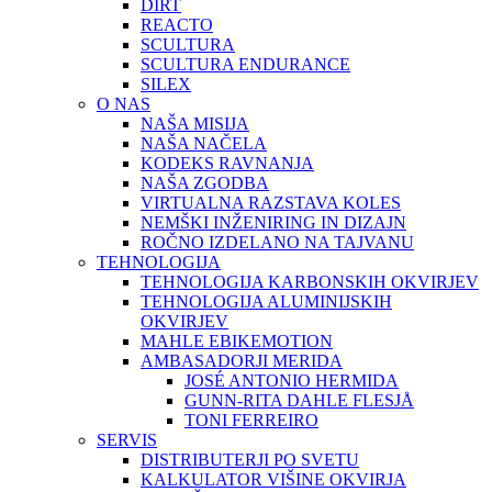
DIRT
REACTO
SCULTURA
SCULTURA ENDURANCE
SILEX
O NAS
NAŠA MISIJA
NAŠA NAČELA
KODEKS RAVNANJA
NAŠA ZGODBA
VIRTUALNA RAZSTAVA KOLES
NEMŠKI INŽENIRING IN DIZAJN
ROČNO IZDELANO NA TAJVANU
TEHNOLOGIJA
TEHNOLOGIJA KARBONSKIH OKVIRJEV
TEHNOLOGIJA ALUMINIJSKIH
OKVIRJEV
MAHLE EBIKEMOTION
AMBASADORJI MERIDA
JOSÉ ANTONIO HERMIDA
GUNN-RITA DAHLE FLESJÅ
TONI FERREIRO
SERVIS
DISTRIBUTERJI PO SVETU
KALKULATOR VIŠINE OKVIRJA