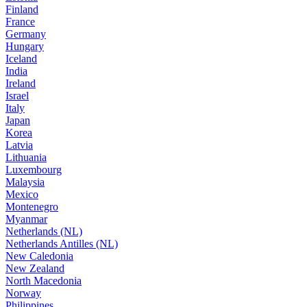
Finland
France
Germany
Hungary
Iceland
India
Ireland
Israel
Italy
Japan
Korea
Latvia
Lithuania
Luxembourg
Malaysia
Mexico
Montenegro
Myanmar
Netherlands (NL)
Netherlands Antilles (NL)
New Caledonia
New Zealand
North Macedonia
Norway
Philippines