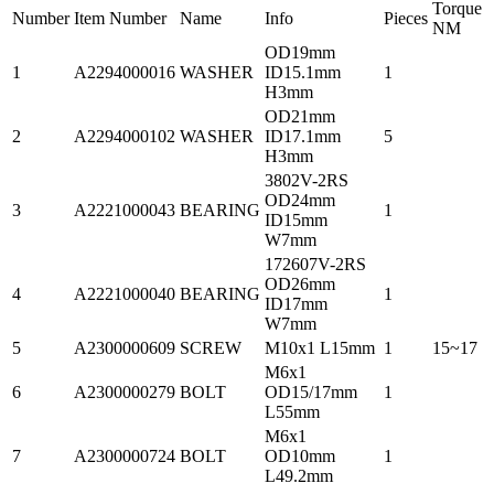
Torque
Number
Item Number
Name
Info
Pieces
NM
OD19mm
1
A2294000016
WASHER
ID15.1mm
1
H3mm
OD21mm
2
A2294000102
WASHER
ID17.1mm
5
H3mm
3802V-2RS
OD24mm
3
A2221000043
BEARING
1
ID15mm
W7mm
172607V-2RS
OD26mm
4
A2221000040
BEARING
1
ID17mm
W7mm
5
A2300000609
SCREW
M10x1 L15mm
1
15~17
M6x1
6
A2300000279
BOLT
OD15/17mm
1
L55mm
M6x1
7
A2300000724
BOLT
OD10mm
1
L49.2mm