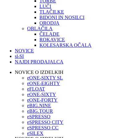
TORBE
LUČI
TLAČILKE
BIDONI IN NOSILCI
ORODJA
OBLAČILA
ČELADE
ROKAVICE
KOLESARSKA OČALA
NOVICE
sl-SI
NAJDI PRODAJALCA
NOVICE O IZDELKIH
eONE-SIXTY SL
eONE-EIGHTY
eFLOAT
eONE-SIXTY
eONE-FORTY
eBIG.NINE
eBIG.TOUR
eSPRESSO
eSPRESSO CITY
eSPRESSO CC
eSILEX