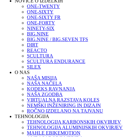
NOVICE O IZDELKIH
ONE-TWENTY
ONE-SIXTY
ONE-SIXTY FR
ONE-FORTY
NINETY-SIX
BIG.NINE
BIG.NINE / BIG.SEVEN TFS
DIRT
REACTO
SCULTURA
SCULTURA ENDURANCE
SILEX
O NAS
NAŠA MISIJA
NAŠA NAČELA
KODEKS RAVNANJA
NAŠA ZGODBA
VIRTUALNA RAZSTAVA KOLES
NEMŠKI INŽENIRING IN DIZAJN
ROČNO IZDELANO NA TAJVANU
TEHNOLOGIJA
TEHNOLOGIJA KARBONSKIH OKVIRJEV
TEHNOLOGIJA ALUMINIJSKIH OKVIRJEV
MAHLE EBIKEMOTION