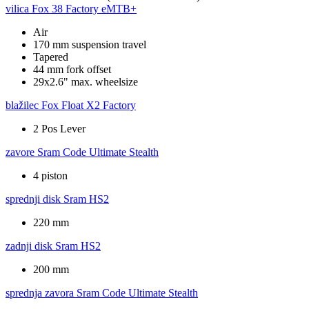
vilica
Fox 38 Factory eMTB+
Air
170 mm suspension travel
Tapered
44 mm fork offset
29x2.6" max. wheelsize
blažilec
Fox Float X2 Factory
2 Pos Lever
zavore
Sram Code Ultimate Stealth
4 piston
sprednji disk
Sram HS2
220 mm
zadnji disk
Sram HS2
200 mm
sprednja zavora
Sram Code Ultimate Stealth