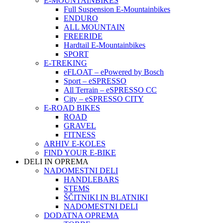
E-MOUNTAINBIKES
Full Suspension E-Mountainbikes
ENDURO
ALL MOUNTAIN
FREERIDE
Hardtail E-Mountainbikes
SPORT
E-TREKING
eFLOAT – ePowered by Bosch
Sport – eSPRESSO
All Terrain – eSPRESSO CC
City – eSPRESSO CITY
E-ROAD BIKES
ROAD
GRAVEL
FITNESS
ARHIV E-KOLES
FIND YOUR E-BIKE
DELI IN OPREMA
NADOMESTNI DELI
HANDLEBARS
STEMS
ŠČITNIKI IN BLATNIKI
NADOMESTNI DELI
DODATNA OPREMA