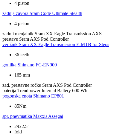
4 piston
zadnja zavora
Sram Code Ultimate Stealth
4 piston
zadnji menjalnik
Sram XX Eagle Transmission AXS
prestave
Sram AXS Pod Controller
verižnik
Sram XX Eagle Transmission E-MTB for Steps
36 teeth
gonilka
Shimano FC-EN900
165 mm
zad. prestavne ročke
Sram AXS Pod Controller
baterija
Trendpower Internal Battery 600 Wh
pogonska enota
Shimano EP801
85Nm
spr. pnevmatika
Maxxis Assegai
29x2.5"
fold