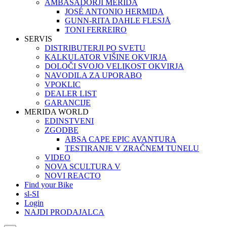
AMBASADORJI MERIDA
JOSÉ ANTONIO HERMIDA
GUNN-RITA DAHLE FLESJÅ
TONI FERREIRO
SERVIS
DISTRIBUTERJI PO SVETU
KALKULATOR VIŠINE OKVIRJA
DOLOČI SVOJO VELIKOST OKVIRJA
NAVODILA ZA UPORABO
VPOKLIC
DEALER LIST
GARANCIJE
MERIDA WORLD
EDINSTVENI
ZGODBE
ABSA CAPE EPIC AVANTURA
TESTIRANJE V ZRAČNEM TUNELU
VIDEO
NOVA SCULTURA V
NOVI REACTO
Find your Bike
sl-SI
Login
NAJDI PRODAJALCA