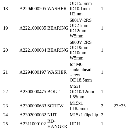
OD15.5mm
18
A2294000205
WASHER
ID10.1mm
1
H2mm
6801V-2RS
OD21mm
19
A2221000035
BEARING
1
ID12mm
W5mm
6800V-2RS
OD19mm
20
A2221000034
BEARING
1
ID10mm
W5mm
for M6
sunkenhead
21
A2294000197
WASHER
1
screw
OD18.5mm
M6x1
22
A2300000475
BOLT
OD10/12mm
1
L55mm
M15x1
23
A2300000683
SCREW
2
23~25
L18.5mm
24
A2302000082
NUT
M15x1 flipchip
2
RD-
25
A2311000102
UDH
1
HANGER