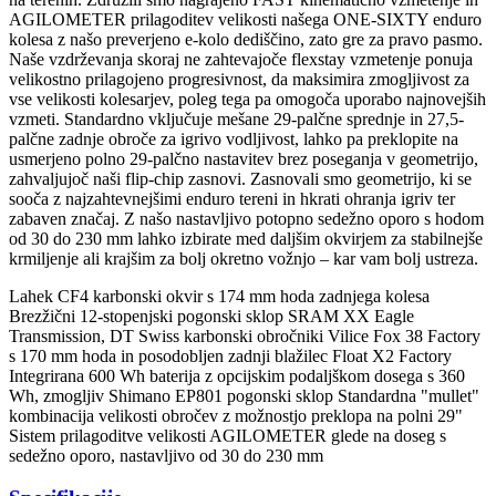
AGILOMETER prilagoditev velikosti našega ONE-SIXTY enduro
kolesa z našo preverjeno e-kolo dediščino, zato gre za pravo pasmo.
Naše vzdrževanja skoraj ne zahtevajoče flexstay vzmetenje ponuja
velikostno prilagojeno progresivnost, da maksimira zmogljivost za
vse velikosti kolesarjev, poleg tega pa omogoča uporabo najnovejših
vzmeti. Standardno vključuje mešane 29-palčne sprednje in 27,5-
palčne zadnje obroče za igrivo vodljivost, lahko pa preklopite na
usmerjeno polno 29-palčno nastavitev brez poseganja v geometrijo,
zahvaljujoč naši flip-chip zasnovi. Zasnovali smo geometrijo, ki se
sooča z najzahtevnejšimi enduro tereni in hkrati ohranja igriv ter
zabaven značaj. Z našo nastavljivo potopno sedežno oporo s hodom
od 30 do 230 mm lahko izbirate med daljšim okvirjem za stabilnejše
krmiljenje ali krajšim za bolj okretno vožnjo – kar vam bolj ustreza.
Lahek CF4 karbonski okvir s 174 mm hoda zadnjega kolesa
Brezžični 12-stopenjski pogonski sklop SRAM XX Eagle
Transmission, DT Swiss karbonski obročniki Vilice Fox 38 Factory
s 170 mm hoda in posodobljen zadnji blažilec Float X2 Factory
Integrirana 600 Wh baterija z opcijskim podaljškom dosega s 360
Wh, zmogljiv Shimano EP801 pogonski sklop Standardna "mullet"
kombinacija velikosti obročev z možnostjo preklopa na polni 29"
Sistem prilagoditve velikosti AGILOMETER glede na doseg s
sedežno oporo, nastavljivo od 30 do 230 mm