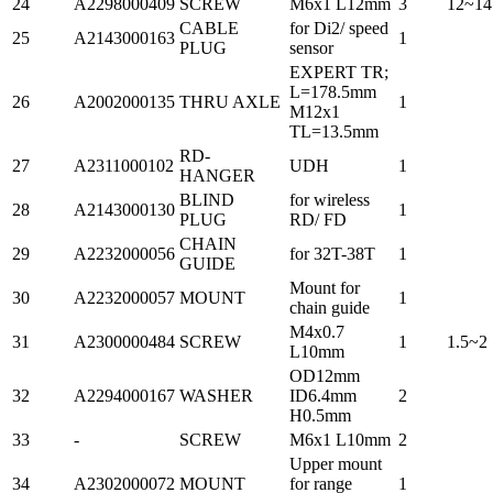
24
A2298000409
SCREW
M6x1 L12mm
3
12~14
CABLE
for Di2/ speed
25
A2143000163
1
PLUG
sensor
EXPERT TR;
L=178.5mm
26
A2002000135
THRU AXLE
1
M12x1
TL=13.5mm
RD-
27
A2311000102
UDH
1
HANGER
BLIND
for wireless
28
A2143000130
1
PLUG
RD/ FD
CHAIN
29
A2232000056
for 32T-38T
1
GUIDE
Mount for
30
A2232000057
MOUNT
1
chain guide
M4x0.7
31
A2300000484
SCREW
1
1.5~2
L10mm
OD12mm
32
A2294000167
WASHER
ID6.4mm
2
H0.5mm
33
-
SCREW
M6x1 L10mm
2
Upper mount
34
A2302000072
MOUNT
for range
1