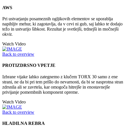
AWS
Pri ustvarjanju posameznih ogljikovih elementov se uporablja
napihljiv mehur, ki zagotavlja, da v cevi ni gub, saj lahko te dodajo
težo in ustvarijo šibkost. Rezultat je svetlejši, trdnejši in močnejši
okvir.
Watch Video
Back to overview
PROTIZDRSNO VPETJE
Izbrane vijake lahko zategnemo z klučem TORX 30 samo z ene
strani, ne da bi pri tem prišlo do nevarnosti, da bi se nasprotna stran
zdrsnila ali se zavrtela, kar omogoča hitrejše in enostavnejše
privijanje pomembnih komponent opreme.
Watch Video
Back to overview
HLADILNA REBRA