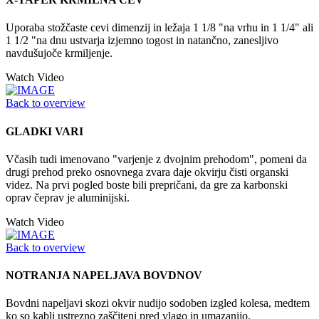
Uporaba stožčaste cevi dimenzij in ležaja 1 1/8 "na vrhu in 1 1/4" ali
1 1/2 "na dnu ustvarja izjemno togost in natančno, zanesljivo
navdušujoče krmiljenje.
Watch Video
Back to overview
GLADKI VARI
Včasih tudi imenovano "varjenje z dvojnim prehodom", pomeni da
drugi prehod preko osnovnega zvara daje okvirju čisti organski
videz. Na prvi pogled boste bili prepričani, da gre za karbonski
oprav čeprav je aluminijski.
Watch Video
Back to overview
NOTRANJA NAPELJAVA BOVDNOV
Bovdni napeljavi skozi okvir nudijo sodoben izgled kolesa, medtem
ko so kabli ustrezno zaščiteni pred vlago in umazanijo.