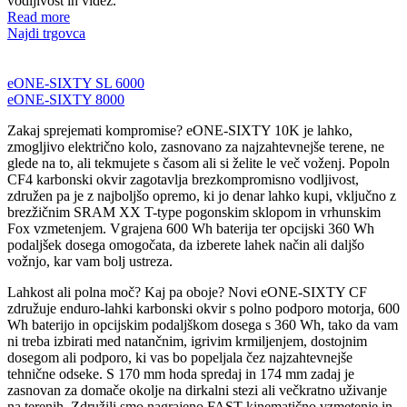
vodljivost in videz.
Read more
Najdi trgovca
eONE-SIXTY SL 6000
eONE-SIXTY 8000
Zakaj sprejemati kompromise? eONE-SIXTY 10K je lahko,
zmogljivo električno kolo, zasnovano za najzahtevnejše terene, ne
glede na to, ali tekmujete s časom ali si želite le več voženj. Popoln
CF4 karbonski okvir zagotavlja brezkompromisno vodljivost,
združen pa je z najboljšo opremo, ki jo denar lahko kupi, vključno z
brezžičnim SRAM XX T-type pogonskim sklopom in vrhunskim
Fox vzmetenjem. Vgrajena 600 Wh baterija ter opcijski 360 Wh
podaljšek dosega omogočata, da izberete lahek način ali daljšo
vožnjo, kar vam bolj ustreza.
Lahkost ali polna moč? Kaj pa oboje? Novi eONE-SIXTY CF
združuje enduro-lahki karbonski okvir s polno podporo motorja, 600
Wh baterijo in opcijskim podaljškom dosega s 360 Wh, tako da vam
ni treba izbirati med natančnim, igrivim krmiljenjem, dostojnim
dosegom ali podporo, ki vas bo popeljala čez najzahtevnejše
tehnične odseke. S 170 mm hoda spredaj in 174 mm zadaj je
zasnovan za domače okolje na dirkalni stezi ali večkratno uživanje
na terenih. Združili smo nagrajeno FAST kinematično vzmetenje in