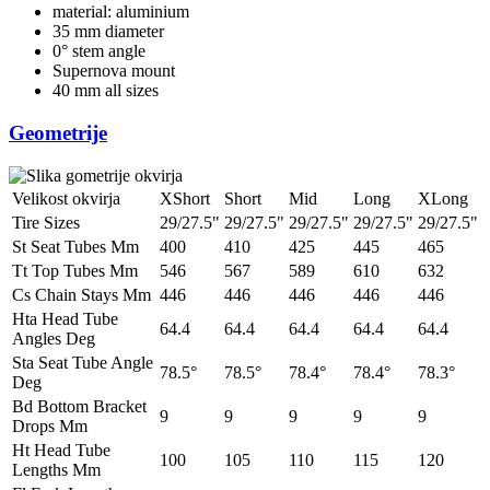
material: aluminium
35 mm diameter
0° stem angle
Supernova mount
40 mm all sizes
Geometrije
Velikost okvirja
XShort
Short
Mid
Long
XLong
Tire Sizes
29/27.5"
29/27.5"
29/27.5"
29/27.5"
29/27.5"
St Seat Tubes Mm
400
410
425
445
465
Tt Top Tubes Mm
546
567
589
610
632
Cs Chain Stays Mm
446
446
446
446
446
Hta Head Tube
64.4
64.4
64.4
64.4
64.4
Angles Deg
Sta Seat Tube Angle
78.5°
78.5°
78.4°
78.4°
78.3°
Deg
Bd Bottom Bracket
9
9
9
9
9
Drops Mm
Ht Head Tube
100
105
110
115
120
Lengths Mm