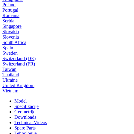
Poland
Portugal
Romania
Serbia
Singapore
Slovakia
Slovenia
South Africa
Spain
Sweden
Switzerland (DE)
Switzerland (FR)
Taiwan
Thailand
Ukraine
United Kingdom
Vietnam
Model
Specifikacije
Geometrije
Downloads
Technical Videos
Spare Parts
Tehnologija