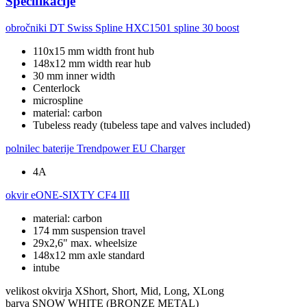
Specifikacije
obročniki
DT Swiss Spline HXC1501 spline 30 boost
110x15 mm width front hub
148x12 mm width rear hub
30 mm inner width
Centerlock
microspline
material: carbon
Tubeless ready (tubeless tape and valves included)
polnilec baterije
Trendpower EU Charger
4A
okvir
eONE-SIXTY CF4 III
material: carbon
174 mm suspension travel
29x2,6" max. wheelsize
148x12 mm axle standard
intube
velikost okvirja
XShort, Short, Mid, Long, XLong
barva
SNOW WHITE (BRONZE METAL)