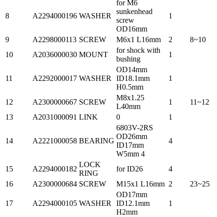
for M6
sunkenhead
8
A2294000196
WASHER
1
screw
OD16mm
9
A2298000113
SCREW
M6x1 L16mm
2
8~10
for shock with
10
A2036000030
MOUNT
1
bushing
OD14mm
11
A2292000017
WASHER
ID18.1mm
1
H0.5mm
M8x1.25
12
A2300000667
SCREW
1
11~12
L40mm
13
A2031000091
LINK
0
1
6803V-2RS
OD26mm
14
A2221000058
BEARING
4
ID17mm
W5mm 4
LOCK
15
A2294000182
for ID26
4
RING
16
A2300000684
SCREW
M15x1 L16mm
2
23~25
OD17mm
17
A2294000105
WASHER
ID12.1mm
1
H2mm