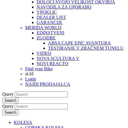
DOLOČI SVOJO VELIKOST OKVIRJA
NAVODILA ZA UPORABO
VPOKLIC
DEALER LIST
GARANCIJE
MERIDA WORLD
EDINSTVENI
ZGODBE
ABSA CAPE EPIC AVANTURA
TESTIRANJE V ZRAČNEM TUNELU
VIDEO
NOVA SCULTURA V
NOVI REACTO
Find your Bike
sl-SI
Login
NAJDI PRODAJALCA
Query
Search
Query
Search
KOLESA
GORSKA KOLESA