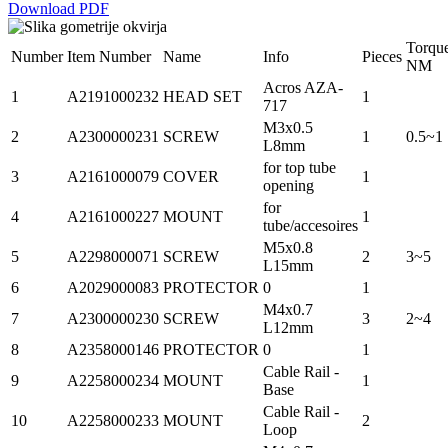
Download PDF
Torqu
Number
Item Number
Name
Info
Pieces
NM
Acros AZA-
1
A2191000232
HEAD SET
1
717
M3x0.5
2
A2300000231
SCREW
1
0.5~1
L8mm
for top tube
3
A2161000079
COVER
1
opening
for
4
A2161000227
MOUNT
1
tube/accesoires
M5x0.8
5
A2298000071
SCREW
2
3~5
L15mm
6
A2029000083
PROTECTOR
0
1
M4x0.7
7
A2300000230
SCREW
3
2~4
L12mm
8
A2358000146
PROTECTOR
0
1
Cable Rail -
9
A2258000234
MOUNT
1
Base
Cable Rail -
10
A2258000233
MOUNT
2
Loop