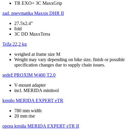
TR EXO+ 3C MaxxGrip
zad. pnevmatika
Maxxis DHR II
27.5x2.4"
fold
3C DD MaxxTerra
Teža
22,2 kg
weighed at frame size M
Weight may vary depending on bike size, finish or possible
specification changes due to supply chain issues.
sedež
PROXIM W400 T2.0
V-mount adapter
incl. MERIDA minitool
krmilo
MERIDA EXPERT eTR
780 mm width
20 mm rise
opora krmila
MERIDA EXPERT eTR II