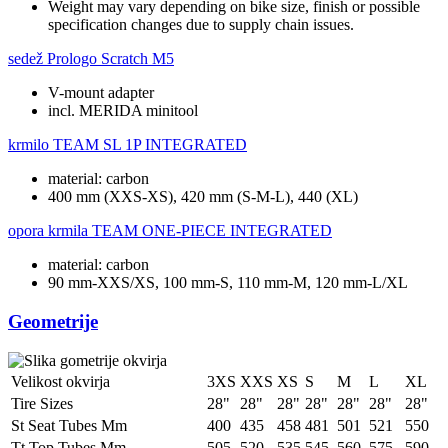
Weight may vary depending on bike size, finish or possible
specification changes due to supply chain issues.
sedež
Prologo Scratch M5
V-mount adapter
incl. MERIDA minitool
krmilo
TEAM SL 1P INTEGRATED
material: carbon
400 mm (XXS-XS), 420 mm (S-M-L), 440 (XL)
opora krmila
TEAM ONE-PIECE INTEGRATED
material: carbon
90 mm-XXS/XS, 100 mm-S, 110 mm-M, 120 mm-L/XL
Geometrije
Velikost okvirja
3XS
XXS
XS
S
M
L
XL
Tire Sizes
28"
28"
28"
28"
28"
28"
28"
St Seat Tubes Mm
400
435
458
481
501
521
550
Tt Top Tubes Mm
505
520
535
545
560
575
590