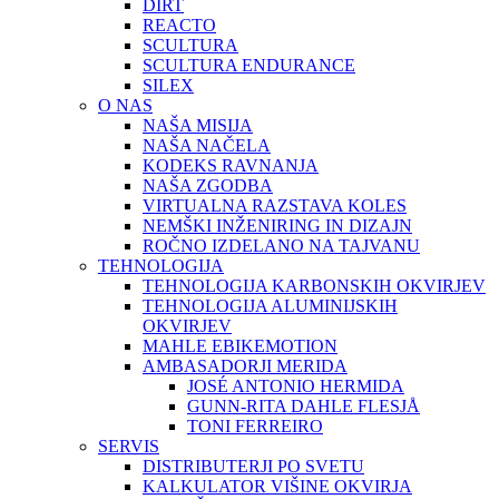
DIRT
REACTO
SCULTURA
SCULTURA ENDURANCE
SILEX
O NAS
NAŠA MISIJA
NAŠA NAČELA
KODEKS RAVNANJA
NAŠA ZGODBA
VIRTUALNA RAZSTAVA KOLES
NEMŠKI INŽENIRING IN DIZAJN
ROČNO IZDELANO NA TAJVANU
TEHNOLOGIJA
TEHNOLOGIJA KARBONSKIH OKVIRJEV
TEHNOLOGIJA ALUMINIJSKIH
OKVIRJEV
MAHLE EBIKEMOTION
AMBASADORJI MERIDA
JOSÉ ANTONIO HERMIDA
GUNN-RITA DAHLE FLESJÅ
TONI FERREIRO
SERVIS
DISTRIBUTERJI PO SVETU
KALKULATOR VIŠINE OKVIRJA