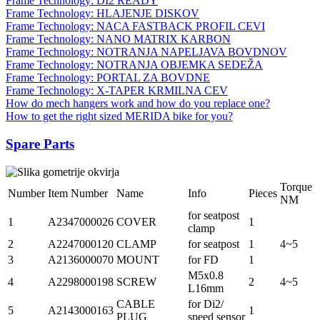
Frame Technology: DI2 READY
Frame Technology: HLAJENJE DISKOV
Frame Technology: NACA FASTBACK PROFIL CEVI
Frame Technology: NANO MATRIX KARBON
Frame Technology: NOTRANJA NAPELJAVA BOVDNOV
Frame Technology: NOTRANJA OBJEMKA SEDEŽA
Frame Technology: PORTAL ZA BOVDNE
Frame Technology: X-TAPER KRMILNA CEV
How do mech hangers work and how do you replace one?
How to get the right sized MERIDA bike for you?
Spare Parts
Torque
Number
Item Number
Name
Info
Pieces
NM
for seatpost
1
A2347000026
COVER
1
clamp
2
A2247000120
CLAMP
for seatpost
1
4~5
3
A2136000070
MOUNT
for FD
1
M5x0.8
4
A2298000198
SCREW
2
4~5
L16mm
CABLE
for Di2/
5
A2143000163
1
PLUG
speed sensor