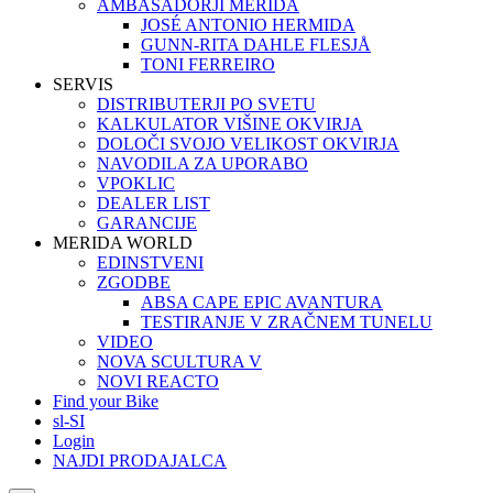
AMBASADORJI MERIDA
JOSÉ ANTONIO HERMIDA
GUNN-RITA DAHLE FLESJÅ
TONI FERREIRO
SERVIS
DISTRIBUTERJI PO SVETU
KALKULATOR VIŠINE OKVIRJA
DOLOČI SVOJO VELIKOST OKVIRJA
NAVODILA ZA UPORABO
VPOKLIC
DEALER LIST
GARANCIJE
MERIDA WORLD
EDINSTVENI
ZGODBE
ABSA CAPE EPIC AVANTURA
TESTIRANJE V ZRAČNEM TUNELU
VIDEO
NOVA SCULTURA V
NOVI REACTO
Find your Bike
sl-SI
Login
NAJDI PRODAJALCA