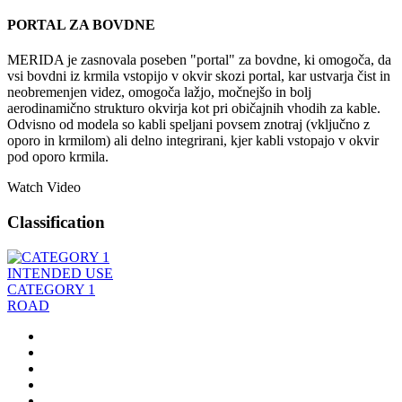
PORTAL ZA BOVDNE
MERIDA je zasnovala poseben "portal" za bovdne, ki omogoča, da
vsi bovdni iz krmila vstopijo v okvir skozi portal, kar ustvarja čist in
neobremenjen videz, omogoča lažjo, močnejšo in bolj
aerodinamično strukturo okvirja kot pri običajnih vhodih za kable.
Odvisno od modela so kabli speljani povsem znotraj (vključno z
oporo in krmilom) ali delno integrirani, kjer kabli vstopajo v okvir
pod oporo krmila.
Watch Video
Classification
INTENDED USE
CATEGORY 1
ROAD