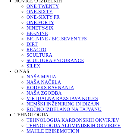
NOVICE O IZDELKIH
ONE-TWENTY
ONE-SIXTY
ONE-SIXTY FR
ONE-FORTY
NINETY-SIX
BIG.NINE
BIG.NINE / BIG.SEVEN TFS
DIRT
REACTO
SCULTURA
SCULTURA ENDURANCE
SILEX
O NAS
NAŠA MISIJA
NAŠA NAČELA
KODEKS RAVNANJA
NAŠA ZGODBA
VIRTUALNA RAZSTAVA KOLES
NEMŠKI INŽENIRING IN DIZAJN
ROČNO IZDELANO NA TAJVANU
TEHNOLOGIJA
TEHNOLOGIJA KARBONSKIH OKVIRJEV
TEHNOLOGIJA ALUMINIJSKIH OKVIRJEV
MAHLE EBIKEMOTION