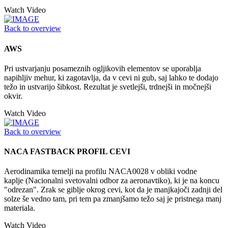
Watch Video
Back to overview
AWS
Pri ustvarjanju posameznih ogljikovih elementov se uporablja
napihljiv mehur, ki zagotavlja, da v cevi ni gub, saj lahko te dodajo
težo in ustvarijo šibkost. Rezultat je svetlejši, trdnejši in močnejši
okvir.
Watch Video
Back to overview
NACA FASTBACK PROFIL CEVI
Aerodinamika temelji na profilu NACA0028 v obliki vodne
kaplje (Nacionalni svetovalni odbor za aeronavtiko), ki je na koncu
"odrezan". Zrak se giblje okrog cevi, kot da je manjkajoči zadnji del
solze še vedno tam, pri tem pa zmanjšamo težo saj je pristnega manj
materiala.
Watch Video