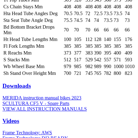
Cs Chain Stays Mm
408
408
408
408
408
408
408
Hta Head Tube Angles Deg
70.5
70.5
72
72.5
73.5
73.5
74
Sta Seat Tube Angle Deg
75.5
74.5
74
74
73.5
73
73
Bd Bottom Bracket Drops
70
70
70
66
66
66
66
Mm
Ht Head Tube Lengths Mm
100
105
112
128
140
155
176
Fl Fork Lengths Mm
385
385
385
385
385
385
385
R Reachs Mm
373
377
383
390
395
400
409
S Stacks Mm
512
517
529
542
557
571
593
Wb Wheel Base Mm
979
985
982
989
990
1000
1010
Sh Stand Over Height Mm
700
721
745
765
782
800
823
Downloads
MERIDA instruction manual bikes 2023
SCULTURA CF5 V - Spare Parts
VIEW ALL INSTRUCTION MANUALS
Videos
Frame Technology: AWS