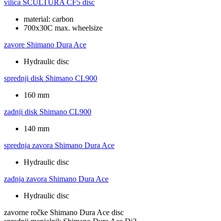
vilica
SCULTURA CF5 disc
material: carbon
700x30C max. wheelsize
zavore
Shimano Dura Ace
Hydraulic disc
sprednji disk
Shimano CL900
160 mm
zadnji disk
Shimano CL900
140 mm
sprednja zavora
Shimano Dura Ace
Hydraulic disc
zadnja zavora
Shimano Dura Ace
Hydraulic disc
zavorne ročke
Shimano Dura Ace disc