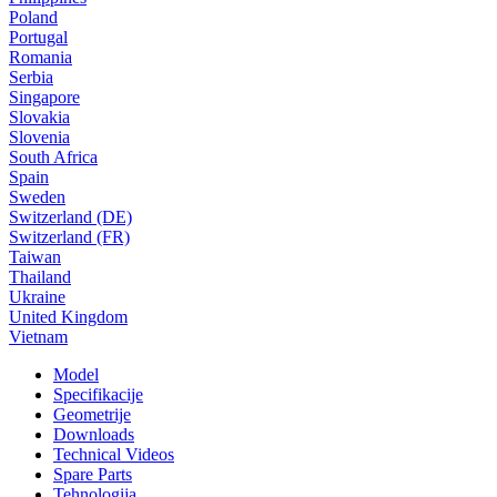
Poland
Portugal
Romania
Serbia
Singapore
Slovakia
Slovenia
South Africa
Spain
Sweden
Switzerland (DE)
Switzerland (FR)
Taiwan
Thailand
Ukraine
United Kingdom
Vietnam
Model
Specifikacije
Geometrije
Downloads
Technical Videos
Spare Parts
Tehnologija