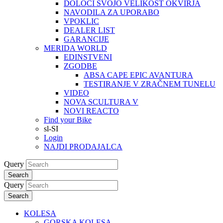
DOLOČI SVOJO VELIKOST OKVIRJA
NAVODILA ZA UPORABO
VPOKLIC
DEALER LIST
GARANCIJE
MERIDA WORLD
EDINSTVENI
ZGODBE
ABSA CAPE EPIC AVANTURA
TESTIRANJE V ZRAČNEM TUNELU
VIDEO
NOVA SCULTURA V
NOVI REACTO
Find your Bike
sl-SI
Login
NAJDI PRODAJALCA
Query
Search
Query
Search
KOLESA
GORSKA KOLESA