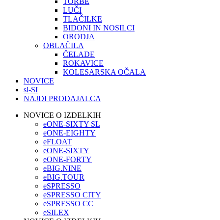
TORBE
LUČI
TLAČILKE
BIDONI IN NOSILCI
ORODJA
OBLAČILA
ČELADE
ROKAVICE
KOLESARSKA OČALA
NOVICE
sl-SI
NAJDI PRODAJALCA
NOVICE O IZDELKIH
eONE-SIXTY SL
eONE-EIGHTY
eFLOAT
eONE-SIXTY
eONE-FORTY
eBIG.NINE
eBIG.TOUR
eSPRESSO
eSPRESSO CITY
eSPRESSO CC
eSILEX