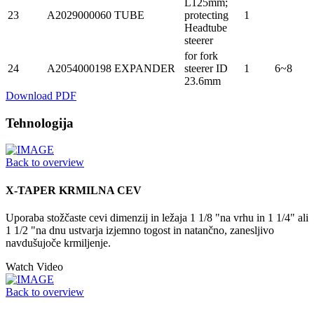
L125mm;
23
A2029000060
TUBE
protecting
1
Headtube
steerer
for fork
24
A2054000198
EXPANDER
steerer ID
1
6~8
23.6mm
Download PDF
Tehnologija
Back to overview
X-TAPER KRMILNA CEV
Uporaba stožčaste cevi dimenzij in ležaja 1 1/8 "na vrhu in 1 1/4" ali
1 1/2 "na dnu ustvarja izjemno togost in natančno, zanesljivo
navdušujoče krmiljenje.
Watch Video
Back to overview