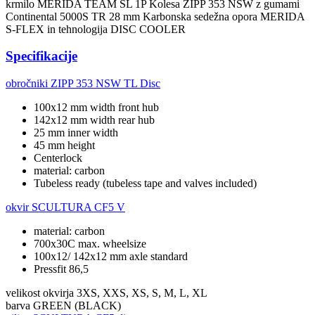
krmilo MERIDA TEAM SL 1P Kolesa ZIPP 353 NSW z gumami
Continental 5000S TR 28 mm Karbonska sedežna opora MERIDA
S-FLEX in tehnologija DISC COOLER
Specifikacije
obročniki
ZIPP 353 NSW TL Disc
100x12 mm width front hub
142x12 mm width rear hub
25 mm inner width
45 mm height
Centerlock
material: carbon
Tubeless ready (tubeless tape and valves included)
okvir
SCULTURA CF5 V
material: carbon
700x30C max. wheelsize
100x12/ 142x12 mm axle standard
Pressfit 86,5
velikost okvirja
3XS, XXS, XS, S, M, L, XL
barva
GREEN (BLACK)