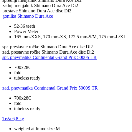
sprednji menjalnik
Shimano Dura Ace Di2
zadnji menjalnik
Shimano Dura Ace Di2
prestave
Shimano Dura Ace disc Di2
gonilka
Shimano Dura Ace
52-36 teeth
Power Meter
165 mm-XXS, 170 mm-XS, 172.5 mm-S/M, 175 mm-L/XL
spr. prestavne ročke
Shimano Dura Ace disc Di2
zad. prestavne ročke
Shimano Dura Ace disc Di2
spr. pnevmatika
Continental Grand Prix 5000S TR
700x28C
fold
tubeless ready
zad. pnevmatika
Continental Grand Prix 5000S TR
700x28C
fold
tubeless ready
Teža
6,8 kg
weighed at frame size M