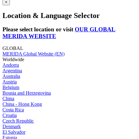
×
Location & Language Selector
Please select location or visit
OUR GLOBAL
MERIDA WEBSITE
GLOBAL
MERIDA Global Website (EN)
Worldwide
Andorra
Argentina
Australia
Austria
Belgium
Bosnia and Herzegovina
China
China - Hong Kong
Costa Rica
Croatia
Czech Republic
Denmark
El Salvador
Estonia