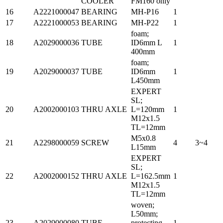
COOLER
FM160 only
16
A2221000047
BEARING
MH-P16
1
17
A2221000053
BEARING
MH-P22
1
foam;
18
A2029000036
TUBE
ID6mm L
1
400mm
foam;
19
A2029000037
TUBE
ID6mm
1
L450mm
EXPERT
SL;
20
A2002000103
THRU AXLE
L=120mm
1
M12x1.5
TL=12mm
M5x0.8
21
A2298000059
SCREW
4
3~4
L15mm
EXPERT
SL;
22
A2002000152
THRU AXLE
L=162.5mm
1
M12x1.5
TL=12mm
woven;
L50mm;
23
A2029000080
TUBE
protecting
1