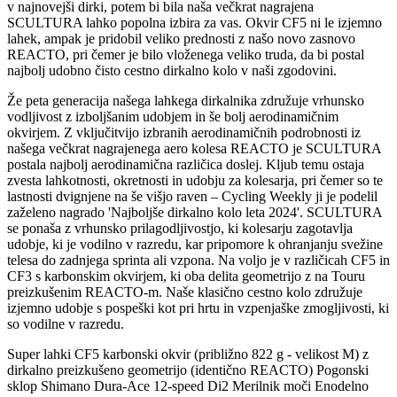
v najnovejši dirki, potem bi bila naša večkrat nagrajena
SCULTURA lahko popolna izbira za vas. Okvir CF5 ni le izjemno
lahek, ampak je pridobil veliko prednosti z našo novo zasnovo
REACTO, pri čemer je bilo vloženega veliko truda, da bi postal
najbolj udobno čisto cestno dirkalno kolo v naši zgodovini.
Že peta generacija našega lahkega dirkalnika združuje vrhunsko
vodljivost z izboljšanim udobjem in še bolj aerodinamičnim
okvirjem. Z vključitvijo izbranih aerodinamičnih podrobnosti iz
našega večkrat nagrajenega aero kolesa REACTO je SCULTURA
postala najbolj aerodinamična različica doslej. Kljub temu ostaja
zvesta lahkotnosti, okretnosti in udobju za kolesarja, pri čemer so te
lastnosti dvignjene na še višjo raven – Cycling Weekly ji je podelil
zaželeno nagrado 'Najboljše dirkalno kolo leta 2024'. SCULTURA
se ponaša z vrhunsko prilagodljivostjo, ki kolesarju zagotavlja
udobje, ki je vodilno v razredu, kar pripomore k ohranjanju svežine
telesa do zadnjega sprinta ali vzpona. Na voljo je v različicah CF5 in
CF3 s karbonskim okvirjem, ki oba delita geometrijo z na Touru
preizkušenim REACTO-m. Naše klasično cestno kolo združuje
izjemno udobje s pospeški kot pri hrtu in vzpenjaške zmogljivosti, ki
so vodilne v razredu.
Super lahki CF5 karbonski okvir (približno 822 g - velikost M) z
dirkalno preizkušeno geometrijo (identično REACTO) Pogonski
sklop Shimano Dura-Ace 12-speed Di2 Merilnik moči Enodelno