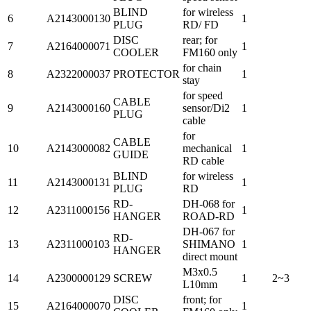
BLIND
for wireless
6
A2143000130
1
PLUG
RD/ FD
DISC
rear; for
7
A2164000071
1
COOLER
FM160 only
for chain
8
A2322000037
PROTECTOR
1
stay
for speed
CABLE
9
A2143000160
sensor/Di2
1
PLUG
cable
for
CABLE
10
A2143000082
mechanical
1
GUIDE
RD cable
BLIND
for wireless
11
A2143000131
1
PLUG
RD
RD-
DH-068 for
12
A2311000156
1
HANGER
ROAD-RD
DH-067 for
RD-
13
A2311000103
SHIMANO
1
HANGER
direct mount
M3x0.5
14
A2300000129
SCREW
1
2~3
L10mm
DISC
front; for
15
A2164000070
1