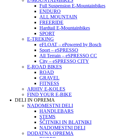
E-MOUNTAINBIKES
Full Suspension E-Mountainbikes
ENDURO
ALL MOUNTAIN
FREERIDE
Hardtail E-Mountainbikes
SPORT
E-TREKING
eFLOAT – ePowered by Bosch
Sport – eSPRESSO
All Terrain – eSPRESSO CC
City – eSPRESSO CITY
E-ROAD BIKES
ROAD
GRAVEL
FITNESS
ARHIV E-KOLES
FIND YOUR E-BIKE
DELI IN OPREMA
NADOMESTNI DELI
HANDLEBARS
STEMS
ŠČITNIKI IN BLATNIKI
NADOMESTNI DELI
DODATNA OPREMA