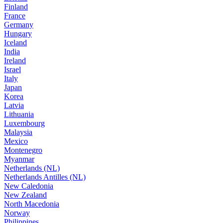
Finland
France
Germany
Hungary
Iceland
India
Ireland
Israel
Italy
Japan
Korea
Latvia
Lithuania
Luxembourg
Malaysia
Mexico
Montenegro
Myanmar
Netherlands (NL)
Netherlands Antilles (NL)
New Caledonia
New Zealand
North Macedonia
Norway
Philippines