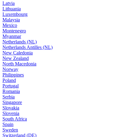
Latvia
Lithuania
Luxembourg
Malaysia
Mexico
Montenegro
Myanmar
Netherlands (NL)
Netherlands Antilles (NL)
New Caledonia
New Zealand
North Macedonia
Norway
Philippines
Poland
Portugal
Romania
Serbia
Singapore
Slovakia
Slovenia
South Africa
Spain
Sweden
Switzerland (DE)