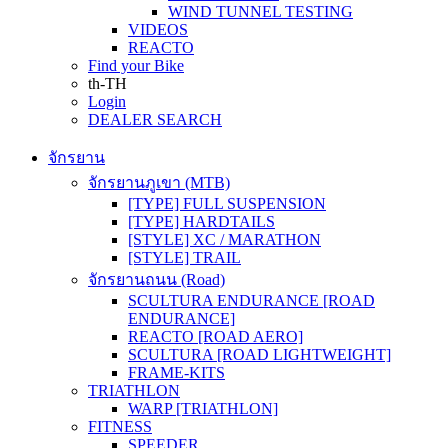
WIND TUNNEL TESTING
VIDEOS
REACTO
Find your Bike
th-TH
Login
DEALER SEARCH
จักรยาน
จักรยานภูเขา (MTB)
[TYPE] FULL SUSPENSION
[TYPE] HARDTAILS
[STYLE] XC / MARATHON
[STYLE] TRAIL
จักรยานถนน (Road)
SCULTURA ENDURANCE [ROAD
ENDURANCE]
REACTO [ROAD AERO]
SCULTURA [ROAD LIGHTWEIGHT]
FRAME-KITS
TRIATHLON
WARP [TRIATHLON]
FITNESS
SPEEDER