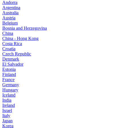
Andorra
Argentina
Australia
Austria
Belgium
Bosnia and Herzegovina
China
China - Hong Kong
Costa Rica
Croatia
Czech Republic
Denmark
El Salvador
Estonia
Finland
France
Germany
Hungary
Iceland
India
Ireland
Israel
Italy
Japan
Korea