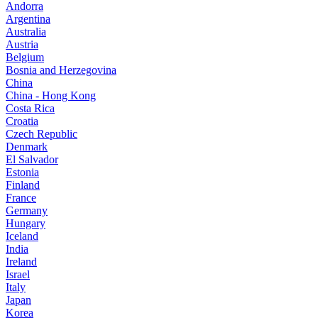
Andorra
Argentina
Australia
Austria
Belgium
Bosnia and Herzegovina
China
China - Hong Kong
Costa Rica
Croatia
Czech Republic
Denmark
El Salvador
Estonia
Finland
France
Germany
Hungary
Iceland
India
Ireland
Israel
Italy
Japan
Korea