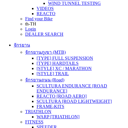
WIND TUNNEL TESTING
VIDEOS
REACTO
Find your Bike
th-TH
Login
DEALER SEARCH
จักรยาน
จักรยานภูเขา (MTB)
[TYPE] FULL SUSPENSION
[TYPE] HARDTAILS
[STYLE] XC / MARATHON
[STYLE] TRAIL
จักรยานถนน (Road)
SCULTURA ENDURANCE [ROAD
ENDURANCE]
REACTO [ROAD AERO]
SCULTURA [ROAD LIGHTWEIGHT]
FRAME-KITS
TRIATHLON
WARP [TRIATHLON]
FITNESS
SPEEDER