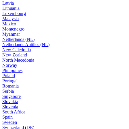
Latvia
Lithuania
Luxembourg
Malaysia
Mexico
Montenegro
Myanmar
Netherlands (NL)
Netherlands Antilles (NL)
New Caledonia
New Zealand
North Macedonia
Norway
Philippines
Poland
Portugal
Romania
Serbia
Singapore
Slovakia
Slovenia
South Africa
Spain
Sweden
Switzerland (DE)