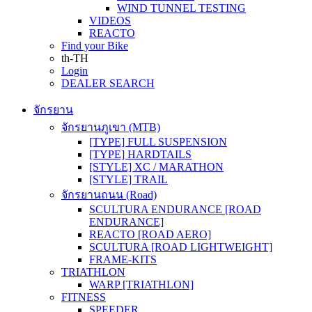
WIND TUNNEL TESTING
VIDEOS
REACTO
Find your Bike
th-TH
Login
DEALER SEARCH
จักรยาน
จักรยานภูเขา (MTB)
[TYPE] FULL SUSPENSION
[TYPE] HARDTAILS
[STYLE] XC / MARATHON
[STYLE] TRAIL
จักรยานถนน (Road)
SCULTURA ENDURANCE [ROAD
ENDURANCE]
REACTO [ROAD AERO]
SCULTURA [ROAD LIGHTWEIGHT]
FRAME-KITS
TRIATHLON
WARP [TRIATHLON]
FITNESS
SPEEDER