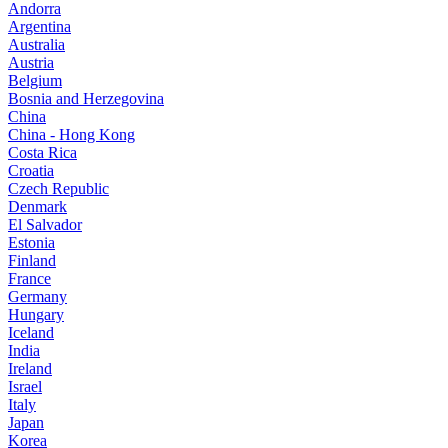
Andorra
Argentina
Australia
Austria
Belgium
Bosnia and Herzegovina
China
China - Hong Kong
Costa Rica
Croatia
Czech Republic
Denmark
El Salvador
Estonia
Finland
France
Germany
Hungary
Iceland
India
Ireland
Israel
Italy
Japan
Korea