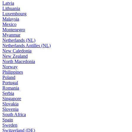
Latvia
Lithuania
Luxembourg
Malaysia
Mexico
Montenegro
Myanmar
Netherlands (NL)
Netherlands Antilles (NL)
New Caledonia
New Zealand
North Macedonia
Norway
Philippines
Poland
Portugal
Romania
Serbia
Singapore
Slovakia
Slovenia
South Africa
Spain
Sweden
Switzerland (DE)