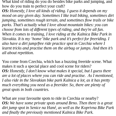
What kind of riding do you do besides bike parks and jumping, and
how do you train to perfect your craft?
OS:
Honestly, I love all kinds of riding. I guess it depends on my
mood on any given day. Sometimes I like trail biking, sometimes dirt
jumping, sometimes rough terrain, and sometimes flow trails or bike
parks. That’s actually what I love about mountain bikes: you can
choose from lots of different types of riding, and they're all fun.
When it comes to training, I love riding at the Kalnica Bike Park in
Slovakia. It is my ‘home’ bike park and it’s perfect for freeriding. I
also have a dirt jump/free ride practice spot in Czechia where I
learnt tricks and practise them on the airbag or jumps. And then it’s
all about repetition.
You come from Czechia, which has a buzzing freeride scene. What
makes it such a special place and cool scene for riders?
OS:
Honestly, I don’t know what makes it special, but I guess there
are a lot of places where you can ride and practise. As I mentioned,
I also ride in the Slovakian bike park Kalnica a lot, as it has pretty
much everything you need as a freerider. So, there are plenty of
great spots in both countries.
What are your favourite spots to ride in Czechia or nearby?
OS:
We have some private spots around Brno. Then there is a great
dirt jump spot
in
Senice na Hané
, as well as t
he Koprivna Bike Park
and finally the previously mentioned Kalnica Bike Park.