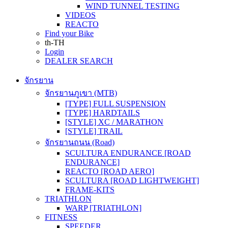
WIND TUNNEL TESTING
VIDEOS
REACTO
Find your Bike
th-TH
Login
DEALER SEARCH
จักรยาน
จักรยานภูเขา (MTB)
[TYPE] FULL SUSPENSION
[TYPE] HARDTAILS
[STYLE] XC / MARATHON
[STYLE] TRAIL
จักรยานถนน (Road)
SCULTURA ENDURANCE [ROAD
ENDURANCE]
REACTO [ROAD AERO]
SCULTURA [ROAD LIGHTWEIGHT]
FRAME-KITS
TRIATHLON
WARP [TRIATHLON]
FITNESS
SPEEDER