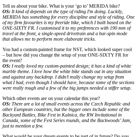
Tell us about your bike. What is your ‘go to’ MERIDA bike?
OS:
It kind of depends on the type of riding I'm doing. Luckily,
MERIDA has something for every discipline and style of riding. One
of my firm favourites is my freeride bike, which I built based on the
ONE-SIXTY FR. I customised it to my preferences with 190 mm of
travel at the front, a single-speed drivetrain and a bar-spin mode
that allows me to perform more elaborate tricks.
You had a custom-painted frame for NST, which looked super cool
– but how did you change the setup of your ONE-SIXTY FR for
the event?
OS:
I really loved my custom-painted design; it has a kind of white
marble theme. I love how the white bike stands out in any situation
and against any backdrop. I didn’t really change my setup from
what I had, even though I should have, because some of the sections
were really rough and a few of the big jumps needed a stiffer setup.
Which other events are on your calendar this year?
OS:
There are a lot of small events across the Czech Republic and
other European countries, but the bigger ones include some of the
Backyard Battles, Bike Fest in Kalnica, the RW Invitational in
Canada, some of the Fest Series rounds, and the Backwoods’ Jam,
just to mention a few.
What would be your dream events to be part of in future? Do you