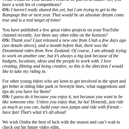
have a wish list of competitions?
OS:
I haven’t really shared this yet, but I am trying to get to the
Rampage this or next year. That would be an absolute dream come
true and is a real target of mine!
You have published a few great video projects on your YouTube
channel recently. Are there any other edits on the horizon?
OS:
Thank you! I just released a new one from Utah a few days ago
(see details above), and a month before that, there was the
Dreamland video from New Zealand. Of course, I am already trying
to work on another one, but it’s always a big task because of the
budgets, locations, ideas and the people to work with. I love
creating, filming and being creative, so this is the direction I would
like to take my riding in.
For other young riders who are keen to get involved in the sport and
get better at riding bike park or freestyle lines, what suggestions and
tips do you have for them?
OS:
I guess do it because you enjoy it, not because you want to be
like someone else. Unless you enjoy that, ha ha! Honestly, just ride
as much as you can, build your own jumps and ride with friends -
have fun! That’s what it’s all about!
We wish Ondra the best of luck with the season and can’t wait to
check out his future video edits.