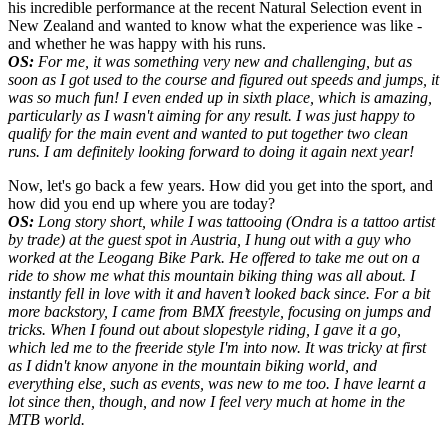
his incredible performance at the recent Natural Selection event in
New Zealand and wanted to know what the experience was like -
and whether he was happy with his runs.
OS:
For me, it was something very new and challenging, but as
soon as I got used to the
course and figured out speeds and jumps, it
was so much fun! I even ended up in sixth place, which is amazing,
particularly as I wasn't aiming for any result. I was just happy to
qualify for the main event and wanted to put together two clean
runs
. I am definitely looking forward to doing it again next year!
Now, let's go back a few years. How did you get into the sport, and
how did you end up where you are today?
OS:
Long story short, while I was tattooing (Ondra is a tattoo artist
by trade) at the guest spot in Austria, I hung out with a guy who
worked at the Leogang Bike Park. He offered to take me out on a
ride to show me what this mountain biking thing was all about. I
instantly fell in love with it and haven’t looked back since. For a bit
more backstory, I came from BMX freestyle, focusing on jumps and
tricks. When I found out about slopestyle riding, I gave it a go,
which led me to the freeride style I'm into now. It was tricky at first
as I didn't know anyone in the mountain biking world, and
everything else, such as events, was new to me too. I have learnt a
lot since then, though, and now I feel very much at home in the
MTB world.