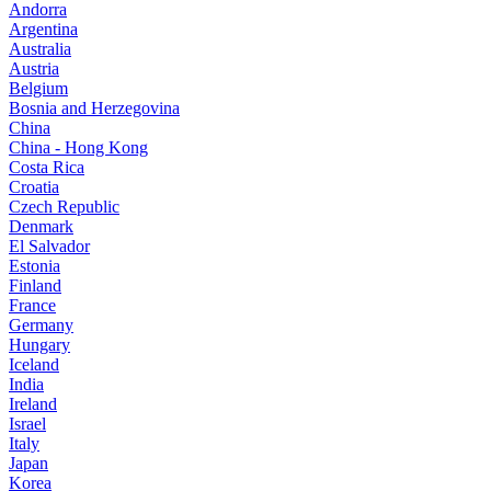
Andorra
Argentina
Australia
Austria
Belgium
Bosnia and Herzegovina
China
China - Hong Kong
Costa Rica
Croatia
Czech Republic
Denmark
El Salvador
Estonia
Finland
France
Germany
Hungary
Iceland
India
Ireland
Israel
Italy
Japan
Korea