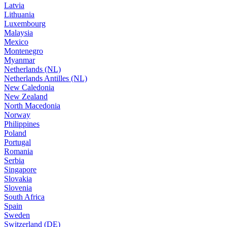
Latvia
Lithuania
Luxembourg
Malaysia
Mexico
Montenegro
Myanmar
Netherlands (NL)
Netherlands Antilles (NL)
New Caledonia
New Zealand
North Macedonia
Norway
Philippines
Poland
Portugal
Romania
Serbia
Singapore
Slovakia
Slovenia
South Africa
Spain
Sweden
Switzerland (DE)