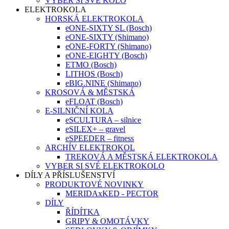
VYBER SI SVÉ KOLO
ELEKTROKOLA
HORSKÁ ELEKTROKOLA
eONE-SIXTY SL (Bosch)
eONE-SIXTY (Shimano)
eONE-FORTY (Shimano)
eONE-EIGHTY (Bosch)
ETMO (Bosch)
LITHOS (Bosch)
eBIG.NINE (Shimano)
KROSOVÁ & MĚSTSKÁ
eFLOAT (Bosch)
E-SILNIČNÍ KOLA
eSCULTURA – silnice
eSILEX+ – gravel
eSPEEDER – fitness
ARCHÍV ELEKTROKOL
TREKOVÁ A MĚSTSKÁ ELEKTROKOLA
VYBER SI SVÉ ELEKTROKOLO
DÍLY A PŘÍSLUŠENSTVÍ
PRODUKTOVÉ NOVINKY
MERIDAxKED - PECTOR
DÍLY
ŘÍDÍTKA
GRIPY & OMOTÁVKY