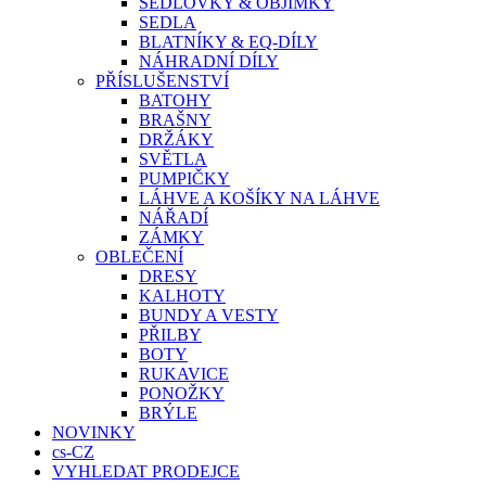
SEDLOVKY & OBJÍMKY
SEDLA
BLATNÍKY & EQ-DÍLY
NÁHRADNÍ DÍLY
PŘÍSLUŠENSTVÍ
BATOHY
BRAŠNY
DRŽÁKY
SVĚTLA
PUMPIČKY
LÁHVE A KOŠÍKY NA LÁHVE
NÁŘADÍ
ZÁMKY
OBLEČENÍ
DRESY
KALHOTY
BUNDY A VESTY
PŘILBY
BOTY
RUKAVICE
PONOŽKY
BRÝLE
NOVINKY
cs-CZ
VYHLEDAT PRODEJCE