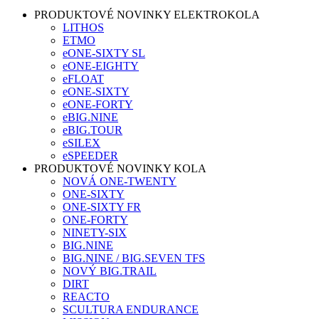
PRODUKTOVÉ NOVINKY ELEKTROKOLA
LITHOS
ETMO
eONE-SIXTY SL
eONE-EIGHTY
eFLOAT
eONE-SIXTY
eONE-FORTY
eBIG.NINE
eBIG.TOUR
eSILEX
eSPEEDER
PRODUKTOVÉ NOVINKY KOLA
NOVÁ ONE-TWENTY
ONE-SIXTY
ONE-SIXTY FR
ONE-FORTY
NINETY-SIX
BIG.NINE
BIG.NINE / BIG.SEVEN TFS
NOVÝ BIG.TRAIL
DIRT
REACTO
SCULTURA ENDURANCE