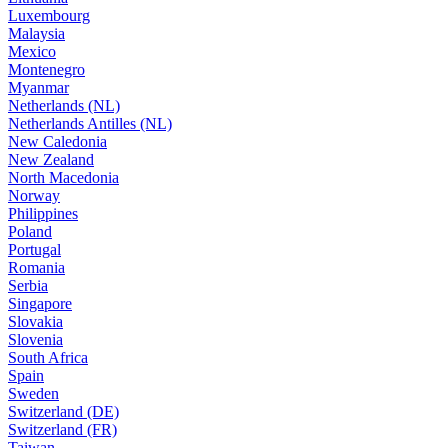
Luxembourg
Malaysia
Mexico
Montenegro
Myanmar
Netherlands (NL)
Netherlands Antilles (NL)
New Caledonia
New Zealand
North Macedonia
Norway
Philippines
Poland
Portugal
Romania
Serbia
Singapore
Slovakia
Slovenia
South Africa
Spain
Sweden
Switzerland (DE)
Switzerland (FR)
Taiwan