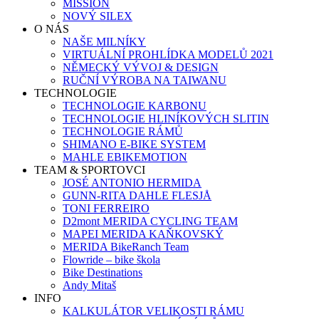
MISSION
NOVÝ SILEX
O NÁS
NAŠE MILNÍKY
VIRTUÁLNÍ PROHLÍDKA MODELŮ 2021
NĚMECKÝ VÝVOJ & DESIGN
RUČNÍ VÝROBA NA TAIWANU
TECHNOLOGIE
TECHNOLOGIE KARBONU
TECHNOLOGIE HLINÍKOVÝCH SLITIN
TECHNOLOGIE RÁMŮ
SHIMANO E-BIKE SYSTEM
MAHLE EBIKEMOTION
TEAM & SPORTOVCI
JOSÉ ANTONIO HERMIDA
GUNN-RITA DAHLE FLESJÅ
TONI FERREIRO
D2mont MERIDA CYCLING TEAM
MAPEI MERIDA KAŇKOVSKÝ
MERIDA BikeRanch Team
Flowride – bike škola
Bike Destinations
Andy Mitaš
INFO
KALKULÁTOR VELIKOSTI RÁMU