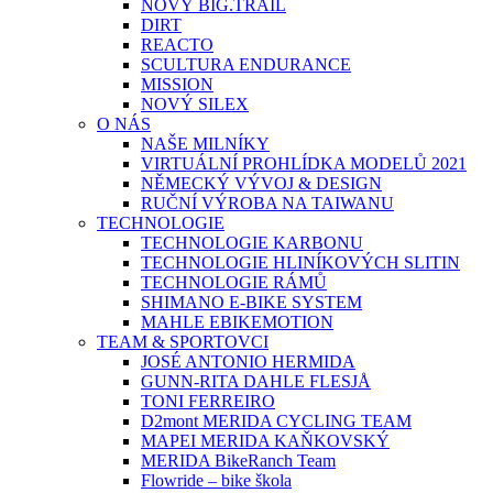
NOVÝ BIG.TRAIL
DIRT
REACTO
SCULTURA ENDURANCE
MISSION
NOVÝ SILEX
O NÁS
NAŠE MILNÍKY
VIRTUÁLNÍ PROHLÍDKA MODELŮ 2021
NĚMECKÝ VÝVOJ & DESIGN
RUČNÍ VÝROBA NA TAIWANU
TECHNOLOGIE
TECHNOLOGIE KARBONU
TECHNOLOGIE HLINÍKOVÝCH SLITIN
TECHNOLOGIE RÁMŮ
SHIMANO E-BIKE SYSTEM
MAHLE EBIKEMOTION
TEAM & SPORTOVCI
JOSÉ ANTONIO HERMIDA
GUNN-RITA DAHLE FLESJÅ
TONI FERREIRO
D2mont MERIDA CYCLING TEAM
MAPEI MERIDA KAŇKOVSKÝ
MERIDA BikeRanch Team
Flowride – bike škola