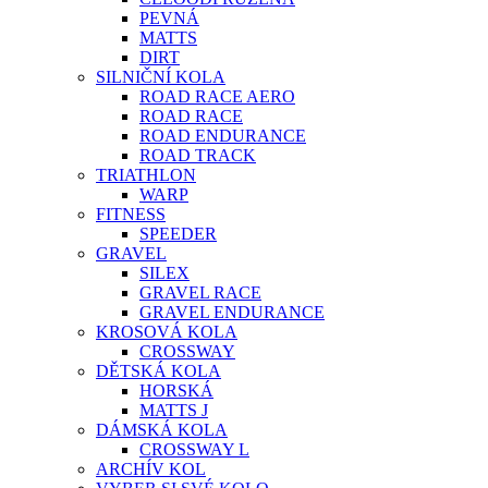
PEVNÁ
MATTS
DIRT
SILNIČNÍ KOLA
ROAD RACE AERO
ROAD RACE
ROAD ENDURANCE
ROAD TRACK
TRIATHLON
WARP
FITNESS
SPEEDER
GRAVEL
SILEX
GRAVEL RACE
GRAVEL ENDURANCE
KROSOVÁ KOLA
CROSSWAY
DĚTSKÁ KOLA
HORSKÁ
MATTS J
DÁMSKÁ KOLA
CROSSWAY L
ARCHÍV KOL