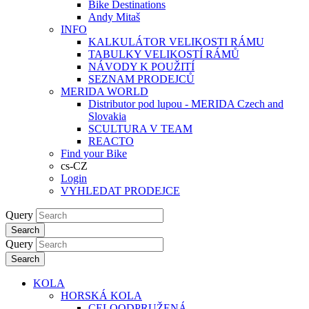
Bike Destinations
Andy Mitaš
INFO
KALKULÁTOR VELIKOSTI RÁMU
TABULKY VELIKOSTÍ RÁMŮ
NÁVODY K POUŽITÍ
SEZNAM PRODEJCŮ
MERIDA WORLD
Distributor pod lupou - MERIDA Czech and
Slovakia
SCULTURA V TEAM
REACTO
Find your Bike
cs-CZ
Login
VYHLEDAT PRODEJCE
Query
Search
Query
Search
KOLA
HORSKÁ KOLA
CELOODPRUŽENÁ