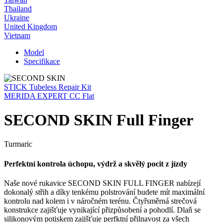
Thailand
Ukraine
United Kingdom
Vietnam
Model
Specifikace
STICK Tubeless Repair Kit
MERIDA EXPERT CC Flat
SECOND SKIN Full Finger
Turmaric
Perfektní kontrola úchopu, výdrž a skvělý pocit z jízdy
Naše nové rukavice SECOND SKIN FULL FINGER nabízejí
dokonalý střih a díky tenkému polstrování budete mít maximální
kontrolu nad kolem i v náročném terénu. Čtyřsměrná strečová
konstrukce zajišťuje vynikající přizpůsobení a pohodlí. Dlaň se
silikonovým potiskem zajišťuje perfktní přilnavost za všech