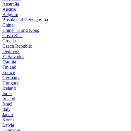
Australia
Austria
Belgium
Bosnia and Herzegovina
China
China - Hong Kong
Costa Rica
Croatia
Czech Republic
Denmark
El Salvador
Estonia
Finland
France
Germany
Hungary
Iceland
India
Ireland
Israel
Italy
Japan
Korea
Latvia
Lithuania