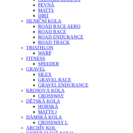
PEVNÁ
MATTS
DIRT
SILNIČNÍ KOLA
ROAD RACE AERO
ROAD RACE
ROAD ENDURANCE
ROAD TRACK
TRIATHLON
WARP
FITNESS
SPEEDER
GRAVEL
SILEX
GRAVEL RACE
GRAVEL ENDURANCE
KROSOVÁ KOLA
CROSSWAY
DĚTSKÁ KOLA
HORSKÁ
MATTS J
DÁMSKÁ KOLA
CROSSWAY L
ARCHÍV KOL