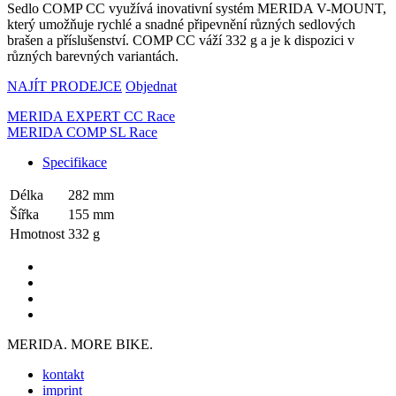
Sedlo COMP CC využívá inovativní systém MERIDA V-MOUNT,
který umožňuje rychlé a snadné připevnění různých sedlových
brašen a příslušenství. COMP CC váží 332 g a je k dispozici v
různých barevných variantách.
NAJÍT PRODEJCE
Objednat
MERIDA EXPERT CC Race
MERIDA COMP SL Race
Specifikace
Délka
282 mm
Šířka
155 mm
Hmotnost
332 g
MERIDA. MORE BIKE.
kontakt
imprint