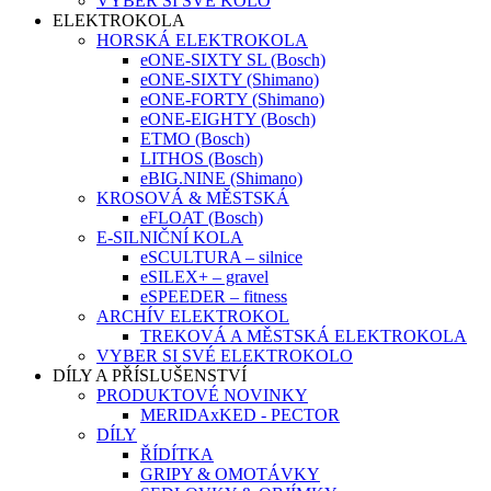
VYBER SI SVÉ KOLO
ELEKTROKOLA
HORSKÁ ELEKTROKOLA
eONE-SIXTY SL (Bosch)
eONE-SIXTY (Shimano)
eONE-FORTY (Shimano)
eONE-EIGHTY (Bosch)
ETMO (Bosch)
LITHOS (Bosch)
eBIG.NINE (Shimano)
KROSOVÁ & MĚSTSKÁ
eFLOAT (Bosch)
E-SILNIČNÍ KOLA
eSCULTURA – silnice
eSILEX+ – gravel
eSPEEDER – fitness
ARCHÍV ELEKTROKOL
TREKOVÁ A MĚSTSKÁ ELEKTROKOLA
VYBER SI SVÉ ELEKTROKOLO
DÍLY A PŘÍSLUŠENSTVÍ
PRODUKTOVÉ NOVINKY
MERIDAxKED - PECTOR
DÍLY
ŘÍDÍTKA
GRIPY & OMOTÁVKY