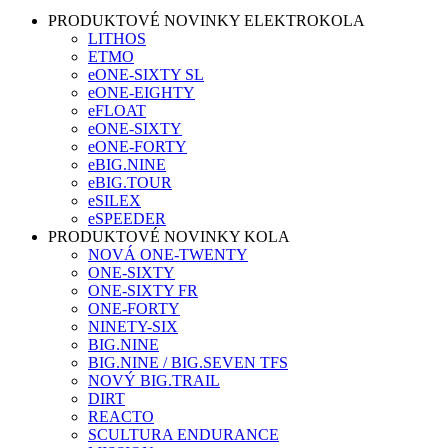
PRODUKTOVÉ NOVINKY ELEKTROKOLA
LITHOS
ETMO
eONE-SIXTY SL
eONE-EIGHTY
eFLOAT
eONE-SIXTY
eONE-FORTY
eBIG.NINE
eBIG.TOUR
eSILEX
eSPEEDER
PRODUKTOVÉ NOVINKY KOLA
NOVÁ ONE-TWENTY
ONE-SIXTY
ONE-SIXTY FR
ONE-FORTY
NINETY-SIX
BIG.NINE
BIG.NINE / BIG.SEVEN TFS
NOVÝ BIG.TRAIL
DIRT
REACTO
SCULTURA ENDURANCE