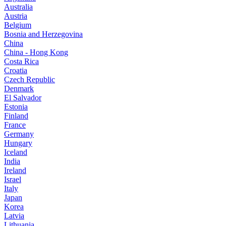
Australia
Austria
Belgium
Bosnia and Herzegovina
China
China - Hong Kong
Costa Rica
Croatia
Czech Republic
Denmark
El Salvador
Estonia
Finland
France
Germany
Hungary
Iceland
India
Ireland
Israel
Italy
Japan
Korea
Latvia
Lithuania