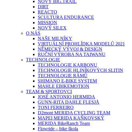
NOVÝ BIG.TRAIL
DIRT
REACTO
SCULTURA ENDURANCE
MISSION
NOVÝ SILEX
O NÁS
NAŠE MILNÍKY
VIRTUÁLNÍ PROHLÍDKA MODELŮ 2021
NĚMECKÝ VÝVOJ & DESIGN
RUČNÍ VÝROBA NA TAIWANU
TECHNOLOGIE
TECHNOLOGIE KARBONU
TECHNOLOGIE HLINÍKOVÝCH SLITIN
TECHNOLOGIE RÁMŮ
SHIMANO E-BIKE SYSTEM
MAHLE EBIKEMOTION
TEAM & SPORTOVCI
JOSÉ ANTONIO HERMIDA
GUNN-RITA DAHLE FLESJÅ
TONI FERREIRO
D2mont MERIDA CYCLING TEAM
MAPEI MERIDA KAŇKOVSKÝ
MERIDA BikeRanch Team
Flowride – bike škola