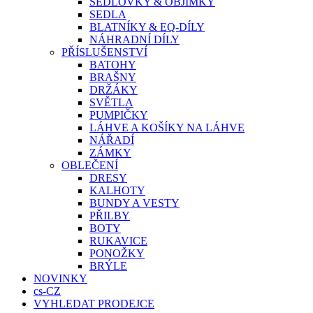
SEDLOVKY & OBJÍMKY
SEDLA
BLATNÍKY & EQ-DÍLY
NÁHRADNÍ DÍLY
PŘÍSLUŠENSTVÍ
BATOHY
BRAŠNY
DRŽÁKY
SVĚTLA
PUMPIČKY
LÁHVE A KOŠÍKY NA LÁHVE
NÁŘADÍ
ZÁMKY
OBLEČENÍ
DRESY
KALHOTY
BUNDY A VESTY
PŘILBY
BOTY
RUKAVICE
PONOŽKY
BRÝLE
NOVINKY
cs-CZ
VYHLEDAT PRODEJCE