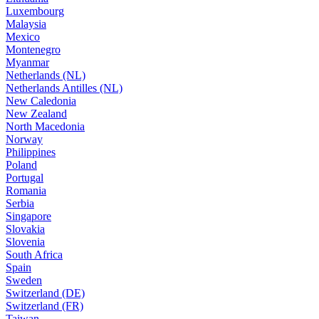
Luxembourg
Malaysia
Mexico
Montenegro
Myanmar
Netherlands (NL)
Netherlands Antilles (NL)
New Caledonia
New Zealand
North Macedonia
Norway
Philippines
Poland
Portugal
Romania
Serbia
Singapore
Slovakia
Slovenia
South Africa
Spain
Sweden
Switzerland (DE)
Switzerland (FR)
Taiwan