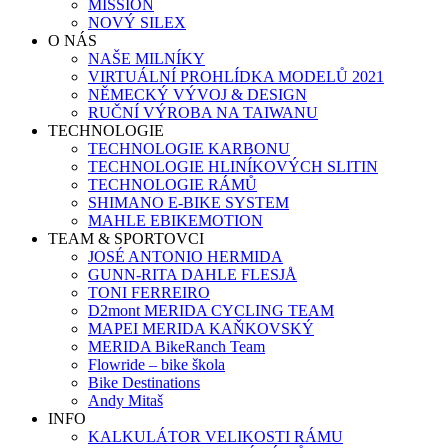
MISSION
NOVÝ SILEX
O NÁS
NAŠE MILNÍKY
VIRTUÁLNÍ PROHLÍDKA MODELŮ 2021
NĚMECKÝ VÝVOJ & DESIGN
RUČNÍ VÝROBA NA TAIWANU
TECHNOLOGIE
TECHNOLOGIE KARBONU
TECHNOLOGIE HLINÍKOVÝCH SLITIN
TECHNOLOGIE RÁMŮ
SHIMANO E-BIKE SYSTEM
MAHLE EBIKEMOTION
TEAM & SPORTOVCI
JOSÉ ANTONIO HERMIDA
GUNN-RITA DAHLE FLESJÅ
TONI FERREIRO
D2mont MERIDA CYCLING TEAM
MAPEI MERIDA KAŇKOVSKÝ
MERIDA BikeRanch Team
Flowride – bike škola
Bike Destinations
Andy Mitaš
INFO
KALKULÁTOR VELIKOSTI RÁMU