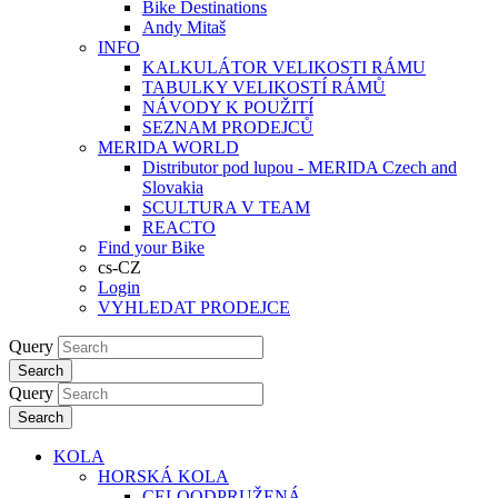
Bike Destinations
Andy Mitaš
INFO
KALKULÁTOR VELIKOSTI RÁMU
TABULKY VELIKOSTÍ RÁMŮ
NÁVODY K POUŽITÍ
SEZNAM PRODEJCŮ
MERIDA WORLD
Distributor pod lupou - MERIDA Czech and
Slovakia
SCULTURA V TEAM
REACTO
Find your Bike
cs-CZ
Login
VYHLEDAT PRODEJCE
Query
Search
Query
Search
KOLA
HORSKÁ KOLA
CELOODPRUŽENÁ