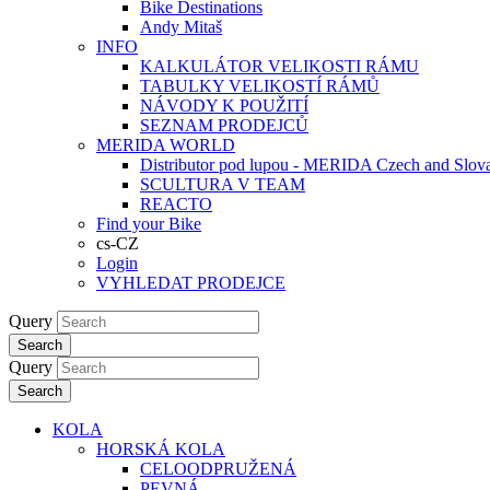
Bike Destinations
Andy Mitaš
INFO
KALKULÁTOR VELIKOSTI RÁMU
TABULKY VELIKOSTÍ RÁMŮ
NÁVODY K POUŽITÍ
SEZNAM PRODEJCŮ
MERIDA WORLD
Distributor pod lupou - MERIDA Czech and Slov
SCULTURA V TEAM
REACTO
Find your Bike
cs-CZ
Login
VYHLEDAT PRODEJCE
Query
Search
Query
Search
KOLA
HORSKÁ KOLA
CELOODPRUŽENÁ
PEVNÁ