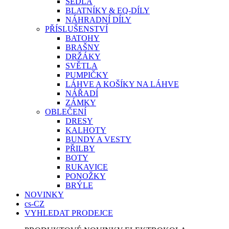
SEDLA
BLATNÍKY & EQ-DÍLY
NÁHRADNÍ DÍLY
PŘÍSLUŠENSTVÍ
BATOHY
BRAŠNY
DRŽÁKY
SVĚTLA
PUMPIČKY
LÁHVE A KOŠÍKY NA LÁHVE
NÁŘADÍ
ZÁMKY
OBLEČENÍ
DRESY
KALHOTY
BUNDY A VESTY
PŘILBY
BOTY
RUKAVICE
PONOŽKY
BRÝLE
NOVINKY
cs-CZ
VYHLEDAT PRODEJCE