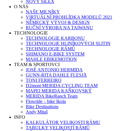
NOVÝ SILEX
O NÁS
NAŠE MILNÍKY
VIRTUÁLNÍ PROHLÍDKA MODELŮ 2021
NĚMECKÝ VÝVOJ & DESIGN
RUČNÍ VÝROBA NA TAIWANU
TECHNOLOGIE
TECHNOLOGIE KARBONU
TECHNOLOGIE HLINÍKOVÝCH SLITIN
TECHNOLOGIE RÁMŮ
SHIMANO E-BIKE SYSTEM
MAHLE EBIKEMOTION
TEAM & SPORTOVCI
JOSÉ ANTONIO HERMIDA
GUNN-RITA DAHLE FLESJÅ
TONI FERREIRO
D2mont MERIDA CYCLING TEAM
MAPEI MERIDA KAŇKOVSKÝ
MERIDA BikeRanch Team
Flowride – bike škola
Bike Destinations
Andy Mitaš
INFO
KALKULÁTOR VELIKOSTI RÁMU
TABULKY VELIKOSTÍ RÁMŮ