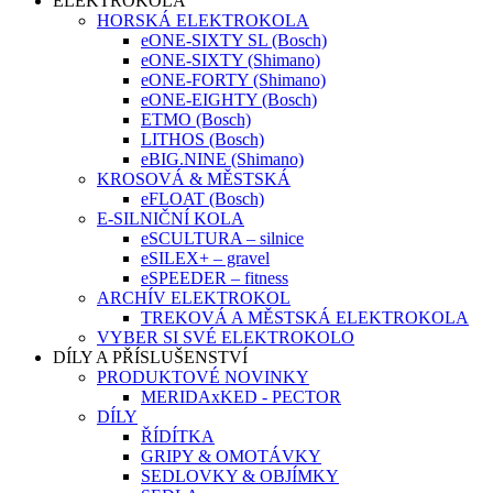
ELEKTROKOLA
HORSKÁ ELEKTROKOLA
eONE-SIXTY SL (Bosch)
eONE-SIXTY (Shimano)
eONE-FORTY (Shimano)
eONE-EIGHTY (Bosch)
ETMO (Bosch)
LITHOS (Bosch)
eBIG.NINE (Shimano)
KROSOVÁ & MĚSTSKÁ
eFLOAT (Bosch)
E-SILNIČNÍ KOLA
eSCULTURA – silnice
eSILEX+ – gravel
eSPEEDER – fitness
ARCHÍV ELEKTROKOL
TREKOVÁ A MĚSTSKÁ ELEKTROKOLA
VYBER SI SVÉ ELEKTROKOLO
DÍLY A PŘÍSLUŠENSTVÍ
PRODUKTOVÉ NOVINKY
MERIDAxKED - PECTOR
DÍLY
ŘÍDÍTKA
GRIPY & OMOTÁVKY
SEDLOVKY & OBJÍMKY