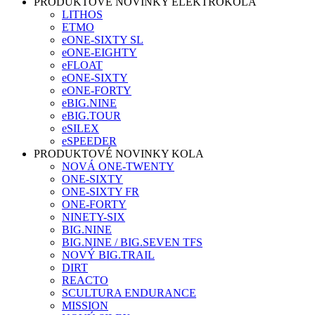
PRODUKTOVÉ NOVINKY ELEKTROKOLA
LITHOS
ETMO
eONE-SIXTY SL
eONE-EIGHTY
eFLOAT
eONE-SIXTY
eONE-FORTY
eBIG.NINE
eBIG.TOUR
eSILEX
eSPEEDER
PRODUKTOVÉ NOVINKY KOLA
NOVÁ ONE-TWENTY
ONE-SIXTY
ONE-SIXTY FR
ONE-FORTY
NINETY-SIX
BIG.NINE
BIG.NINE / BIG.SEVEN TFS
NOVÝ BIG.TRAIL
DIRT
REACTO
SCULTURA ENDURANCE
MISSION