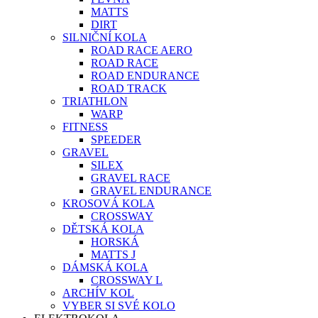
MATTS
DIRT
SILNIČNÍ KOLA
ROAD RACE AERO
ROAD RACE
ROAD ENDURANCE
ROAD TRACK
TRIATHLON
WARP
FITNESS
SPEEDER
GRAVEL
SILEX
GRAVEL RACE
GRAVEL ENDURANCE
KROSOVÁ KOLA
CROSSWAY
DĚTSKÁ KOLA
HORSKÁ
MATTS J
DÁMSKÁ KOLA
CROSSWAY L
ARCHÍV KOL
VYBER SI SVÉ KOLO