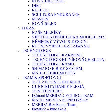
NOVÝ BIG.TRAIL
DIRT
REACTO
SCULTURA ENDURANCE
MISSION
NOVÝ SILEX
O NÁS
NAŠE MILNÍKY
VIRTUÁLNÍ PROHLÍDKA MODELŮ 2021
NĚMECKÝ VÝVOJ & DESIGN
RUČNÍ VÝROBA NA TAIWANU
TECHNOLOGIE
TECHNOLOGIE KARBONU
TECHNOLOGIE HLINÍKOVÝCH SLITIN
TECHNOLOGIE RÁMŮ
SHIMANO E-BIKE SYSTEM
MAHLE EBIKEMOTION
TEAM & SPORTOVCI
JOSÉ ANTONIO HERMIDA
GUNN-RITA DAHLE FLESJÅ
TONI FERREIRO
D2mont MERIDA CYCLING TEAM
MAPEI MERIDA KAŇKOVSKÝ
MERIDA BikeRanch Team
Flowride – bike škola