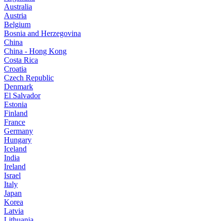
Australia
Austria
Belgium
Bosnia and Herzegovina
China
China - Hong Kong
Costa Rica
Croatia
Czech Republic
Denmark
El Salvador
Estonia
Finland
France
Germany
Hungary
Iceland
India
Ireland
Israel
Italy
Japan
Korea
Latvia
Lithuania