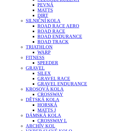
PEVNÁ
MATTS
DIRT
SILNIČNÍ KOLA
ROAD RACE AERO
ROAD RACE
ROAD ENDURANCE
ROAD TRACK
TRIATHLON
WARP
FITNESS
SPEEDER
GRAVEL
SILEX
GRAVEL RACE
GRAVEL ENDURANCE
KROSOVÁ KOLA
CROSSWAY
DĚTSKÁ KOLA
HORSKÁ
MATTS J
DÁMSKÁ KOLA
CROSSWAY L
ARCHÍV KOL