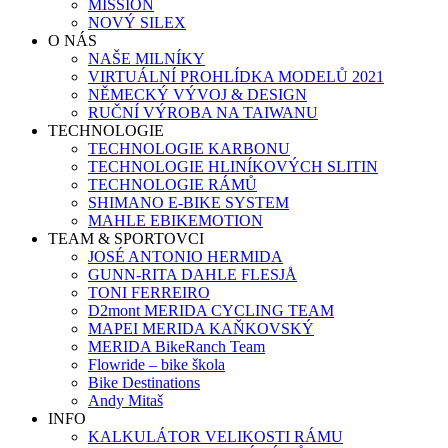
MISSION
NOVÝ SILEX
O NÁS
NAŠE MILNÍKY
VIRTUÁLNÍ PROHLÍDKA MODELŮ 2021
NĚMECKÝ VÝVOJ & DESIGN
RUČNÍ VÝROBA NA TAIWANU
TECHNOLOGIE
TECHNOLOGIE KARBONU
TECHNOLOGIE HLINÍKOVÝCH SLITIN
TECHNOLOGIE RÁMŮ
SHIMANO E-BIKE SYSTEM
MAHLE EBIKEMOTION
TEAM & SPORTOVCI
JOSÉ ANTONIO HERMIDA
GUNN-RITA DAHLE FLESJÅ
TONI FERREIRO
D2mont MERIDA CYCLING TEAM
MAPEI MERIDA KAŇKOVSKÝ
MERIDA BikeRanch Team
Flowride – bike škola
Bike Destinations
Andy Mitaš
INFO
KALKULÁTOR VELIKOSTI RÁMU