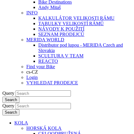
Bike Destinations
Andy Mitaš
INFO
KALKULÁTOR VELIKOSTI RÁMU
TABULKY VELIKOSTÍ RÁMŮ
NÁVODY K POUŽITÍ
SEZNAM PRODEJCŮ
MERIDA WORLD
Distributor pod lupou - MERIDA Czech and
Slovakia
SCULTURA V TEAM
REACTO
Find your Bike
cs-CZ
Login
VYHLEDAT PRODEJCE
Query
Search
Query
Search
KOLA
HORSKÁ KOLA
CELOODPRUŽENÁ