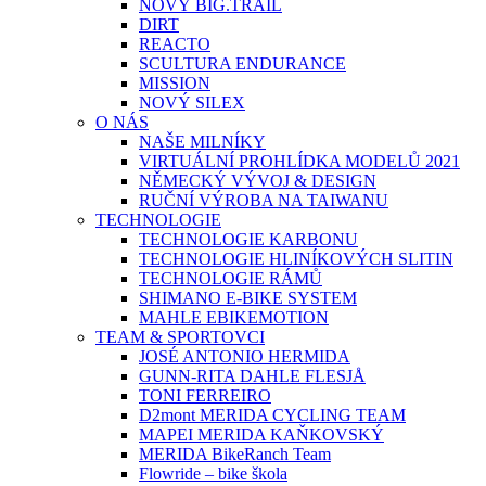
NOVÝ BIG.TRAIL
DIRT
REACTO
SCULTURA ENDURANCE
MISSION
NOVÝ SILEX
O NÁS
NAŠE MILNÍKY
VIRTUÁLNÍ PROHLÍDKA MODELŮ 2021
NĚMECKÝ VÝVOJ & DESIGN
RUČNÍ VÝROBA NA TAIWANU
TECHNOLOGIE
TECHNOLOGIE KARBONU
TECHNOLOGIE HLINÍKOVÝCH SLITIN
TECHNOLOGIE RÁMŮ
SHIMANO E-BIKE SYSTEM
MAHLE EBIKEMOTION
TEAM & SPORTOVCI
JOSÉ ANTONIO HERMIDA
GUNN-RITA DAHLE FLESJÅ
TONI FERREIRO
D2mont MERIDA CYCLING TEAM
MAPEI MERIDA KAŇKOVSKÝ
MERIDA BikeRanch Team
Flowride – bike škola