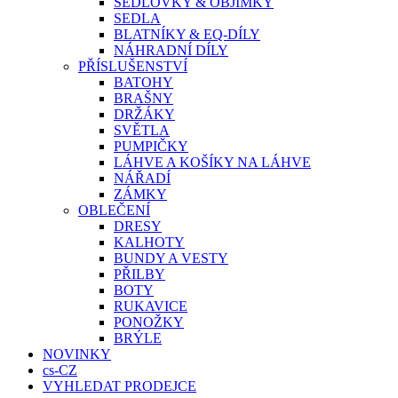
SEDLOVKY & OBJÍMKY
SEDLA
BLATNÍKY & EQ-DÍLY
NÁHRADNÍ DÍLY
PŘÍSLUŠENSTVÍ
BATOHY
BRAŠNY
DRŽÁKY
SVĚTLA
PUMPIČKY
LÁHVE A KOŠÍKY NA LÁHVE
NÁŘADÍ
ZÁMKY
OBLEČENÍ
DRESY
KALHOTY
BUNDY A VESTY
PŘILBY
BOTY
RUKAVICE
PONOŽKY
BRÝLE
NOVINKY
cs-CZ
VYHLEDAT PRODEJCE