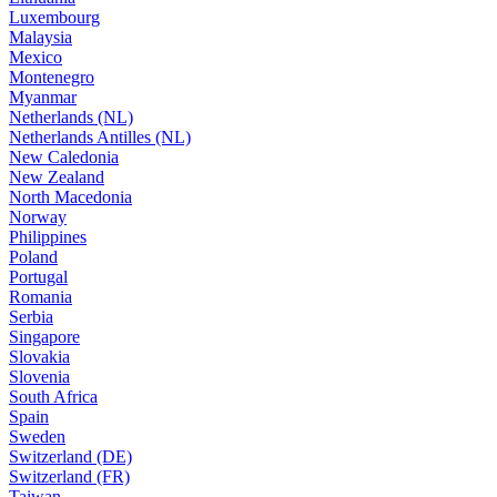
Luxembourg
Malaysia
Mexico
Montenegro
Myanmar
Netherlands (NL)
Netherlands Antilles (NL)
New Caledonia
New Zealand
North Macedonia
Norway
Philippines
Poland
Portugal
Romania
Serbia
Singapore
Slovakia
Slovenia
South Africa
Spain
Sweden
Switzerland (DE)
Switzerland (FR)
Taiwan