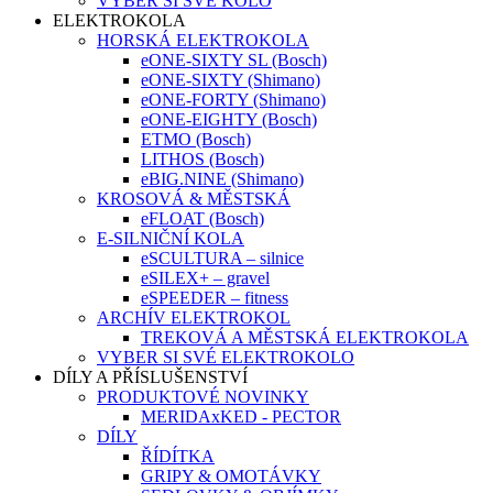
VYBER SI SVÉ KOLO
ELEKTROKOLA
HORSKÁ ELEKTROKOLA
eONE-SIXTY SL (Bosch)
eONE-SIXTY (Shimano)
eONE-FORTY (Shimano)
eONE-EIGHTY (Bosch)
ETMO (Bosch)
LITHOS (Bosch)
eBIG.NINE (Shimano)
KROSOVÁ & MĚSTSKÁ
eFLOAT (Bosch)
E-SILNIČNÍ KOLA
eSCULTURA – silnice
eSILEX+ – gravel
eSPEEDER – fitness
ARCHÍV ELEKTROKOL
TREKOVÁ A MĚSTSKÁ ELEKTROKOLA
VYBER SI SVÉ ELEKTROKOLO
DÍLY A PŘÍSLUŠENSTVÍ
PRODUKTOVÉ NOVINKY
MERIDAxKED - PECTOR
DÍLY
ŘÍDÍTKA
GRIPY & OMOTÁVKY