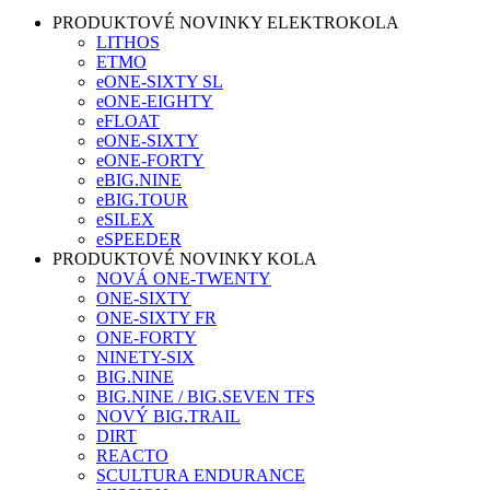
PRODUKTOVÉ NOVINKY ELEKTROKOLA
LITHOS
ETMO
eONE-SIXTY SL
eONE-EIGHTY
eFLOAT
eONE-SIXTY
eONE-FORTY
eBIG.NINE
eBIG.TOUR
eSILEX
eSPEEDER
PRODUKTOVÉ NOVINKY KOLA
NOVÁ ONE-TWENTY
ONE-SIXTY
ONE-SIXTY FR
ONE-FORTY
NINETY-SIX
BIG.NINE
BIG.NINE / BIG.SEVEN TFS
NOVÝ BIG.TRAIL
DIRT
REACTO
SCULTURA ENDURANCE