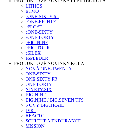
PRODUKTOVÉ NOVINKY ELEKTROKOLA
LITHOS
ETMO
eONE-SIXTY SL
eONE-EIGHTY
eFLOAT
eONE-SIXTY
eONE-FORTY
eBIG.NINE
eBIG.TOUR
eSILEX
eSPEEDER
PRODUKTOVÉ NOVINKY KOLA
NOVÁ ONE-TWENTY
ONE-SIXTY
ONE-SIXTY FR
ONE-FORTY
NINETY-SIX
BIG.NINE
BIG.NINE / BIG.SEVEN TFS
NOVÝ BIG.TRAIL
DIRT
REACTO
SCULTURA ENDURANCE
MISSION