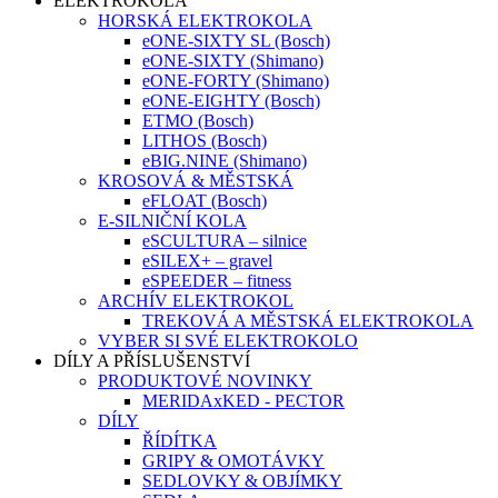
ELEKTROKOLA
HORSKÁ ELEKTROKOLA
eONE-SIXTY SL (Bosch)
eONE-SIXTY (Shimano)
eONE-FORTY (Shimano)
eONE-EIGHTY (Bosch)
ETMO (Bosch)
LITHOS (Bosch)
eBIG.NINE (Shimano)
KROSOVÁ & MĚSTSKÁ
eFLOAT (Bosch)
E-SILNIČNÍ KOLA
eSCULTURA – silnice
eSILEX+ – gravel
eSPEEDER – fitness
ARCHÍV ELEKTROKOL
TREKOVÁ A MĚSTSKÁ ELEKTROKOLA
VYBER SI SVÉ ELEKTROKOLO
DÍLY A PŘÍSLUŠENSTVÍ
PRODUKTOVÉ NOVINKY
MERIDAxKED - PECTOR
DÍLY
ŘÍDÍTKA
GRIPY & OMOTÁVKY
SEDLOVKY & OBJÍMKY