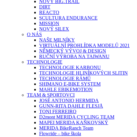
NOVÝ BIG.TRAIL
DIRT
REACTO
SCULTURA ENDURANCE
MISSION
NOVÝ SILEX
O NÁS
NAŠE MILNÍKY
VIRTUÁLNÍ PROHLÍDKA MODELŮ 2021
NĚMECKÝ VÝVOJ & DESIGN
RUČNÍ VÝROBA NA TAIWANU
TECHNOLOGIE
TECHNOLOGIE KARBONU
TECHNOLOGIE HLINÍKOVÝCH SLITIN
TECHNOLOGIE RÁMŮ
SHIMANO E-BIKE SYSTEM
MAHLE EBIKEMOTION
TEAM & SPORTOVCI
JOSÉ ANTONIO HERMIDA
GUNN-RITA DAHLE FLESJÅ
TONI FERREIRO
D2mont MERIDA CYCLING TEAM
MAPEI MERIDA KAŇKOVSKÝ
MERIDA BikeRanch Team
Flowride – bike škola