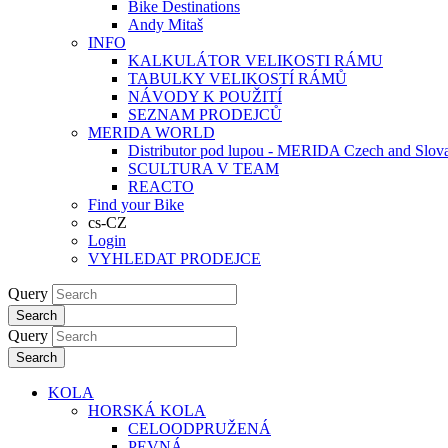
Bike Destinations
Andy Mitaš
INFO
KALKULÁTOR VELIKOSTI RÁMU
TABULKY VELIKOSTÍ RÁMŮ
NÁVODY K POUŽITÍ
SEZNAM PRODEJCŮ
MERIDA WORLD
Distributor pod lupou - MERIDA Czech and Slov
SCULTURA V TEAM
REACTO
Find your Bike
cs-CZ
Login
VYHLEDAT PRODEJCE
Query
Search
Query
Search
KOLA
HORSKÁ KOLA
CELOODPRUŽENÁ
PEVNÁ