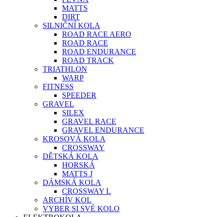
MATTS
DIRT
SILNIČNÍ KOLA
ROAD RACE AERO
ROAD RACE
ROAD ENDURANCE
ROAD TRACK
TRIATHLON
WARP
FITNESS
SPEEDER
GRAVEL
SILEX
GRAVEL RACE
GRAVEL ENDURANCE
KROSOVÁ KOLA
CROSSWAY
DĚTSKÁ KOLA
HORSKÁ
MATTS J
DÁMSKÁ KOLA
CROSSWAY L
ARCHÍV KOL
VYBER SI SVÉ KOLO