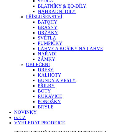
SEDLA
BLATNÍKY & EQ-DÍLY
NÁHRADNÍ DÍLY
PŘÍSLUŠENSTVÍ
BATOHY
BRAŠNY
DRŽÁKY
SVĚTLA
PUMPIČKY
LÁHVE A KOŠÍKY NA LÁHVE
NÁŘADÍ
ZÁMKY
OBLEČENÍ
DRESY
KALHOTY
BUNDY A VESTY
PŘILBY
BOTY
RUKAVICE
PONOŽKY
BRÝLE
NOVINKY
cs-CZ
VYHLEDAT PRODEJCE