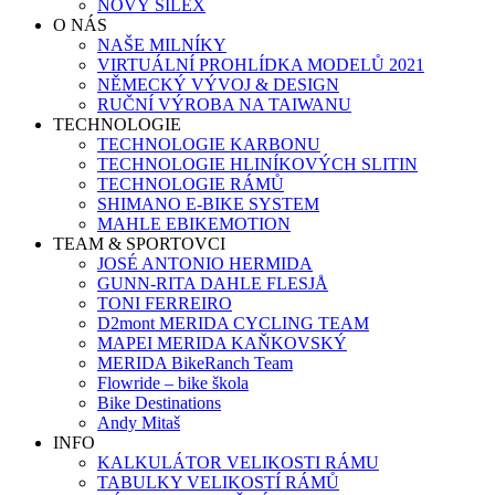
NOVÝ SILEX
O NÁS
NAŠE MILNÍKY
VIRTUÁLNÍ PROHLÍDKA MODELŮ 2021
NĚMECKÝ VÝVOJ & DESIGN
RUČNÍ VÝROBA NA TAIWANU
TECHNOLOGIE
TECHNOLOGIE KARBONU
TECHNOLOGIE HLINÍKOVÝCH SLITIN
TECHNOLOGIE RÁMŮ
SHIMANO E-BIKE SYSTEM
MAHLE EBIKEMOTION
TEAM & SPORTOVCI
JOSÉ ANTONIO HERMIDA
GUNN-RITA DAHLE FLESJÅ
TONI FERREIRO
D2mont MERIDA CYCLING TEAM
MAPEI MERIDA KAŇKOVSKÝ
MERIDA BikeRanch Team
Flowride – bike škola
Bike Destinations
Andy Mitaš
INFO
KALKULÁTOR VELIKOSTI RÁMU
TABULKY VELIKOSTÍ RÁMŮ