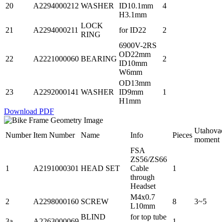
20
A2294000212
WASHER
ID10.1mm
4
H3.1mm
LOCK
21
A2294000211
for ID22
2
RING
6900V-2RS
OD22mm
22
A2221000060
BEARING
2
ID10mm
W6mm
OD13mm
23
A2292000141
WASHER
ID9mm
1
H1mm
Download PDF
Utahova
Number
Item Number
Name
Info
Pieces
moment
FSA
ZS56/ZS66
1
A2191000301
HEAD SET
Cable
1
through
Headset
M4x0.7
2
A2298000160
SCREW
8
3~5
L10mm
BLIND
for top tube
3a
A2263000069
1