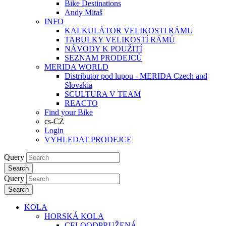
Bike Destinations
Andy Mitaš
INFO
KALKULÁTOR VELIKOSTI RÁMU
TABULKY VELIKOSTÍ RÁMŮ
NÁVODY K POUŽITÍ
SEZNAM PRODEJCŮ
MERIDA WORLD
Distributor pod lupou - MERIDA Czech and
Slovakia
SCULTURA V TEAM
REACTO
Find your Bike
cs-CZ
Login
VYHLEDAT PRODEJCE
Query
Search
Query
Search
KOLA
HORSKÁ KOLA
CELOODPRUŽENÁ