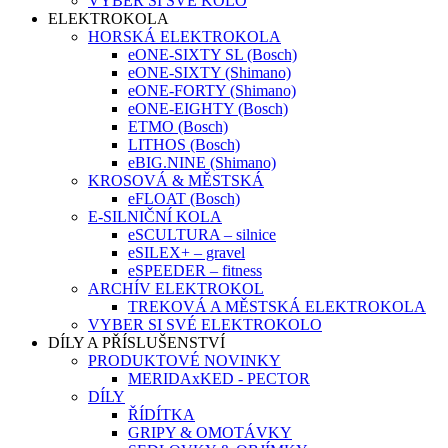
VYBER SI SVÉ KOLO
ELEKTROKOLA
HORSKÁ ELEKTROKOLA
eONE-SIXTY SL (Bosch)
eONE-SIXTY (Shimano)
eONE-FORTY (Shimano)
eONE-EIGHTY (Bosch)
ETMO (Bosch)
LITHOS (Bosch)
eBIG.NINE (Shimano)
KROSOVÁ & MĚSTSKÁ
eFLOAT (Bosch)
E-SILNIČNÍ KOLA
eSCULTURA – silnice
eSILEX+ – gravel
eSPEEDER – fitness
ARCHÍV ELEKTROKOL
TREKOVÁ A MĚSTSKÁ ELEKTROKOLA
VYBER SI SVÉ ELEKTROKOLO
DÍLY A PŘÍSLUŠENSTVÍ
PRODUKTOVÉ NOVINKY
MERIDAxKED - PECTOR
DÍLY
ŘÍDÍTKA
GRIPY & OMOTÁVKY