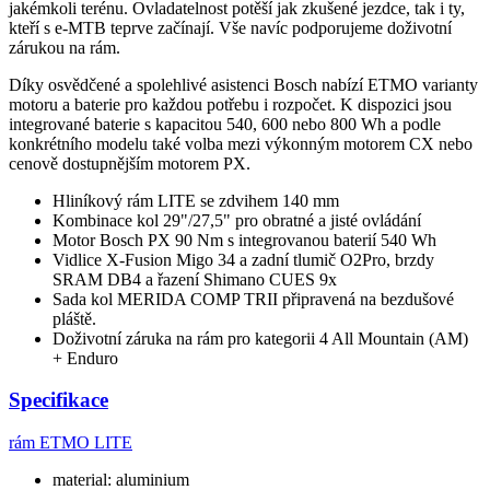
jakémkoli terénu. Ovladatelnost potěší jak zkušené jezdce, tak i ty,
kteří s e-MTB teprve začínají. Vše navíc podporujeme doživotní
zárukou na rám.
Díky osvědčené a spolehlivé asistenci Bosch nabízí ETMO varianty
motoru a baterie pro každou potřebu i rozpočet. K dispozici jsou
integrované baterie s kapacitou 540, 600 nebo 800 Wh a podle
konkrétního modelu také volba mezi výkonným motorem CX nebo
cenově dostupnějším motorem PX.
Hliníkový rám LITE se zdvihem 140 mm
Kombinace kol 29"/27,5" pro obratné a jisté ovládání
Motor Bosch PX 90 Nm s integrovanou baterií 540 Wh
Vidlice X-Fusion Migo 34 a zadní tlumič O2Pro, brzdy
SRAM DB4 a řazení Shimano CUES 9x
Sada kol MERIDA COMP TRII připravená na bezdušové
pláště.
Doživotní záruka na rám pro kategorii 4 All Mountain (AM)
+ Enduro
Specifikace
rám
ETMO LITE
material: aluminium