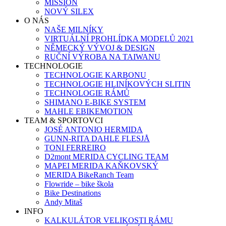
MISSION
NOVÝ SILEX
O NÁS
NAŠE MILNÍKY
VIRTUÁLNÍ PROHLÍDKA MODELŮ 2021
NĚMECKÝ VÝVOJ & DESIGN
RUČNÍ VÝROBA NA TAIWANU
TECHNOLOGIE
TECHNOLOGIE KARBONU
TECHNOLOGIE HLINÍKOVÝCH SLITIN
TECHNOLOGIE RÁMŮ
SHIMANO E-BIKE SYSTEM
MAHLE EBIKEMOTION
TEAM & SPORTOVCI
JOSÉ ANTONIO HERMIDA
GUNN-RITA DAHLE FLESJÅ
TONI FERREIRO
D2mont MERIDA CYCLING TEAM
MAPEI MERIDA KAŇKOVSKÝ
MERIDA BikeRanch Team
Flowride – bike škola
Bike Destinations
Andy Mitaš
INFO
KALKULÁTOR VELIKOSTI RÁMU