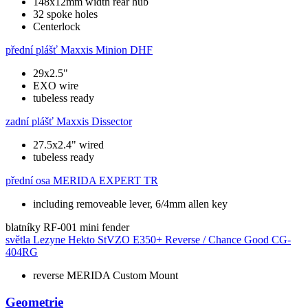
148x12mm width rear hub
32 spoke holes
Centerlock
přední plášť
Maxxis Minion DHF
29x2.5"
EXO wire
tubeless ready
zadní plášť
Maxxis Dissector
27.5x2.4" wired
tubeless ready
přední osa
MERIDA EXPERT TR
including removeable lever, 6/4mm allen key
blatníky
RF-001 mini fender
světla
Lezyne Hekto StVZO E350+ Reverse / Chance Good CG-
404RG
reverse MERIDA Custom Mount
Geometrie