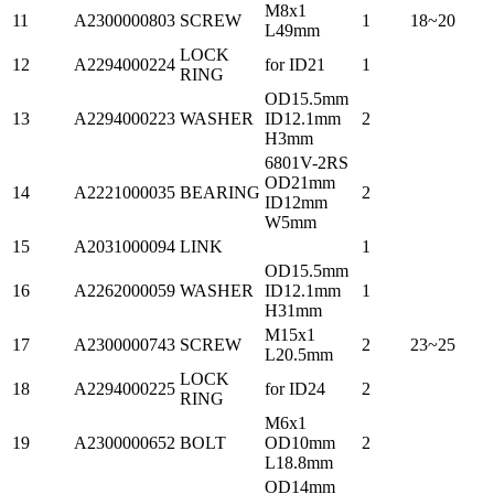
M8x1
11
A2300000803
SCREW
1
18~20
L49mm
LOCK
12
A2294000224
for ID21
1
RING
OD15.5mm
13
A2294000223
WASHER
ID12.1mm
2
H3mm
6801V-2RS
OD21mm
14
A2221000035
BEARING
2
ID12mm
W5mm
15
A2031000094
LINK
1
OD15.5mm
16
A2262000059
WASHER
ID12.1mm
1
H31mm
M15x1
17
A2300000743
SCREW
2
23~25
L20.5mm
LOCK
18
A2294000225
for ID24
2
RING
M6x1
19
A2300000652
BOLT
OD10mm
2
L18.8mm
OD14mm