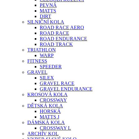
PEVNÁ
MATTS
DIRT
SILNIČNÍ KOLA
ROAD RACE AERO
ROAD RACE
ROAD ENDURANCE
ROAD TRACK
TRIATHLON
WARP
FITNESS
SPEEDER
GRAVEL
SILEX
GRAVEL RACE
GRAVEL ENDURANCE
KROSOVÁ KOLA
CROSSWAY
DĚTSKÁ KOLA
HORSKÁ
MATTS J
DÁMSKÁ KOLA
CROSSWAY L
ARCHÍV KOL