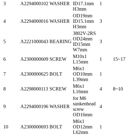
3
A2294000102
WASHER
ID17.1mm
1
H3mm
OD19mm
4
A2294000016
WASHER
ID15.1mm
3
H3mm
3802V-2RS
OD24mm
5
A2221000043
BEARING
3
ID15mm
W7mm
M10x1
6
A2300000609
SCREW
1
15~17
L15mm
M6x1
7
A2300000625
BOLT
OD10mm
1
L39mm
M6x1
8
A2298000113
SCREW
4
8~10
L16mm
for M6
sunkenhead
9
A2294000196
WASHER
4
screw
OD16mm
M6x1
10
A2300000693
BOLT
OD12mm
1
L62mm