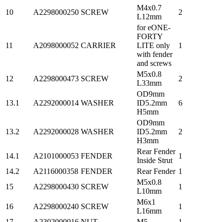
M4x0.7
10
A2298000250
SCREW
2
L12mm
for eONE-
FORTY
11
A2098000052
CARRIER
LITE only
1
with fender
and screws
M5x0.8
12
A2298000473
SCREW
2
L33mm
OD9mm
13.1
A2292000014
WASHER
ID5.2mm
6
H5mm
OD9mm
13.2
A2292000028
WASHER
ID5.2mm
2
H3mm
Rear Fender
14.1
A2101000053
FENDER
1
Inside Strut
14.2
A2116000358
FENDER
Rear Fender
1
M5x0.8
15
A2298000430
SCREW
1
L10mm
M6x1
16
A2298000240
SCREW
1
L16mm
17
A2302000016
NUT
M5
1