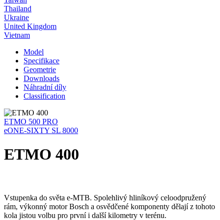
Thailand
Ukraine
United Kingdom
Vietnam
Model
Specifikace
Geometrie
Downloads
Náhradní díly
Classification
ETMO 500 PRO
eONE-SIXTY SL 8000
ETMO 400
Vstupenka do světa e-MTB. Spolehlivý hliníkový celoodpružený
rám, výkonný motor Bosch a osvědčené komponenty dělají z tohoto
kola jistou volbu pro první i další kilometry v terénu.