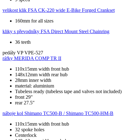
velikost klik
FSA CK-220 wide E-Bike Forged Crankset
160mm for all sizes
kliky s převodníky
FSA Direct Mount Steel Chainring
36 teeth
pedály
VP VPE-527
ráfky
MERIDA COMP TR II
110x15mm width front hub
148x12mm width rear hub
28mm inner width
material: aluminium
Tubeless ready (tubeless tape and valves not included)
front 29"
rear 27.5"
náboje kol
Shimano TC500-B / Shimano TC500-HM-B
110x15mm width front hub
32 spoke holes
Centerlock