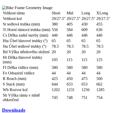
Velikost rámu
Short
Mid
Long
XLong
Velikost kol
29/27.5"
29/27.5"
29/27.5"
29/27.5"
St sedlová trubka (mm)
380
405
430
455
Tt Horní rámová trubka (mm)
556
584
609
636
Cs Délka zadní stavby (mm)
446
446
446
446
Hta Úhel hlavové trubky (°)
65
65
65
65
Sta Úhel sedlové trubky (°)
78.5
78.5
78.5
78.5
Bd Výška středového složení
20
20
20
20
Ht Délka hlavové trubky
105
115
115
125
(mm)
FI Délka vidlice (mm)
580
580
580
580
Fo Odsazení vidlice
44
44
44
44
R Reach (mm)
425
450
475
500
S Stack (mm)
644
653
653
662
Wb Rozvor kol
1202
1231
1256
1285
Sh Výška rámu v místě
745
748
751
754
obkročení
Downloads