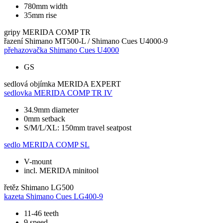
780mm width
35mm rise
gripy
MERIDA COMP TR
řazení
Shimano MT500-L / Shimano Cues U4000-9
přehazovačka
Shimano Cues U4000
GS
sedlová objímka
MERIDA EXPERT
sedlovka
MERIDA COMP TR IV
34.9mm diameter
0mm setback
S/M/L/XL: 150mm travel seatpost
sedlo
MERIDA COMP SL
V-mount
incl. MERIDA minitool
řetěz
Shimano LG500
kazeta
Shimano Cues LG400-9
11-46 teeth
9 speed