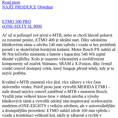
Read more
NAJÍT PRODEJCE
Objednat
ETMO 500 PRO
eONE-SIXTY SL 8000
Ať už si pořizuješ své první e-MTB, nebo se chceš hlavně pobavit
za rozumné peníze, ETMO 400 je ideální start. Díky odolnému
hliníkovému rámu a zdvihu 140 mm vpředu i vzadu si bez problémů
poradí i se skutečnými horskými trailami. Motor Bosch PX nabízí až
90 Nm točivého momentu a baterie s kapacitou 540 Wh zajistí
dlouhé vyjížďky. Kolo je osazeno výkonnými a osvědčenými
komponenty od značek Shimano, SRAM a X-Fusion, díky čemuž
vznikl cenově dostupný celek, který funguje přesně tehdy, kdy je to
nejvíc potřeba.
Kvalitní e-MTB znamená více jízd, více zábavy a více času
stráveného venku. Právě proto jsme vytvořili MERIDA ETMO –
naše dosud nejvíce cenově zaměřené e-MTB s motorem Bosch.
Využili jsme veškeré know-how v oblasti návrhu a výroby
hliníkových rámů a vytvořili odolný rám inspirovaný oceňovaným
modelem eONE-EIGHTY s velkým zdvihem, ale v univerzálnějším
a dostupnějším provedení. ETMO nabízí zdvih 160 mm vpředu i
vzadu a kombinaci velikostí kol, takže je zábavné a rychlé v