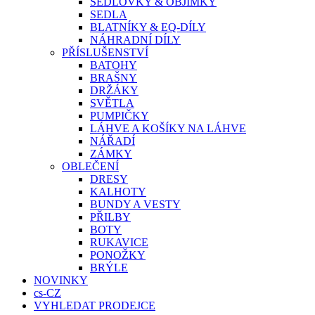
SEDLOVKY & OBJÍMKY
SEDLA
BLATNÍKY & EQ-DÍLY
NÁHRADNÍ DÍLY
PŘÍSLUŠENSTVÍ
BATOHY
BRAŠNY
DRŽÁKY
SVĚTLA
PUMPIČKY
LÁHVE A KOŠÍKY NA LÁHVE
NÁŘADÍ
ZÁMKY
OBLEČENÍ
DRESY
KALHOTY
BUNDY A VESTY
PŘILBY
BOTY
RUKAVICE
PONOŽKY
BRÝLE
NOVINKY
cs-CZ
VYHLEDAT PRODEJCE