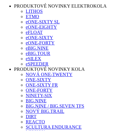
PRODUKTOVÉ NOVINKY ELEKTROKOLA
LITHOS
ETMO
eONE-SIXTY SL
eONE-EIGHTY
eFLOAT
eONE-SIXTY
eONE-FORTY
eBIG.NINE
eBIG.TOUR
eSILEX
eSPEEDER
PRODUKTOVÉ NOVINKY KOLA
NOVÁ ONE-TWENTY
ONE-SIXTY
ONE-SIXTY FR
ONE-FORTY
NINETY-SIX
BIG.NINE
BIG.NINE / BIG.SEVEN TFS
NOVÝ BIG.TRAIL
DIRT
REACTO
SCULTURA ENDURANCE