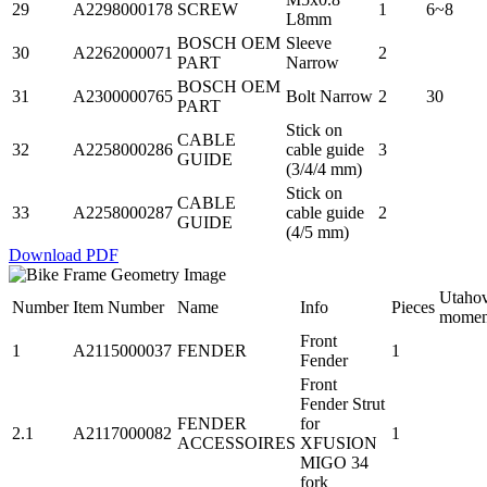
29
A2298000178
SCREW
1
6~8
L8mm
BOSCH OEM
Sleeve
30
A2262000071
2
PART
Narrow
BOSCH OEM
31
A2300000765
Bolt Narrow
2
30
PART
Stick on
CABLE
32
A2258000286
cable guide
3
GUIDE
(3/4/4 mm)
Stick on
CABLE
33
A2258000287
cable guide
2
GUIDE
(4/5 mm)
Download PDF
Utahov
Number
Item Number
Name
Info
Pieces
momen
Front
1
A2115000037
FENDER
1
Fender
Front
Fender Strut
FENDER
for
2.1
A2117000082
1
ACCESSOIRES
XFUSION
MIGO 34
fork