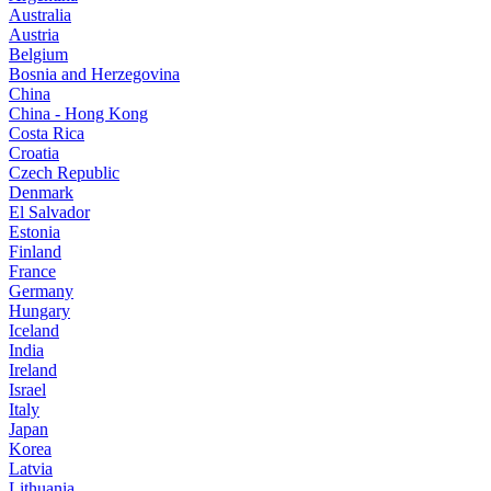
Australia
Austria
Belgium
Bosnia and Herzegovina
China
China - Hong Kong
Costa Rica
Croatia
Czech Republic
Denmark
El Salvador
Estonia
Finland
France
Germany
Hungary
Iceland
India
Ireland
Israel
Italy
Japan
Korea
Latvia
Lithuania