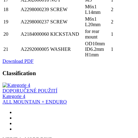
M6x1
18
A2298000239
SCREW
2
L14mm
M6x1
19
A2298000237
SCREW
2
L20mm
for rear
20
A2184000060
KICKSTAND
1
mount
OD10mm
21
A2292000005
WASHER
ID6.2mm
1
H1mm
Download PDF
Classification
DOPORUČENÉ POUŽITÍ
Kategorie 4
ALL MOUNTAIN + ENDURO