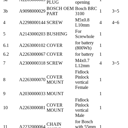
PLUG
opening
BOSCH OEM
Bosch BRC
3b
A9098000029
1
3~5
PART
3100
M5x0.8
4
A2298000144
SCREW
4
4~6
L10mm
For
5
A2143000203
BUSHING
1
Screwhole
for battery
6.1
A2263000102
COVER
1
(800Wh)
6.2
A2263000067
COVER
for battery
1
M4x0.7
7
A2300000318
SCREW
4
3~5
L12mm
Fidlock
COVER
Pinlock
8
A2263000070
1
MOUNT
vertical
Female
9
A2030000033
MOUNT
1
Fidlock
COVER
Pinlock
10
A2263000081
1
MOUNT
vertical
Male
for Bosch
CHAIN
11
A2232000064
with 55mm
1