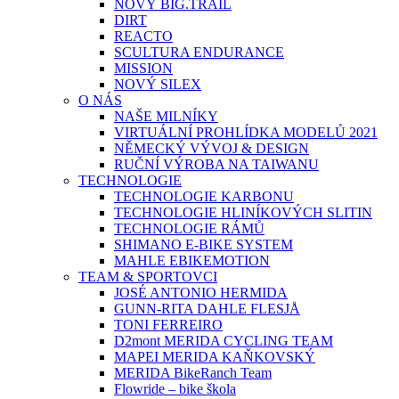
NOVÝ BIG.TRAIL
DIRT
REACTO
SCULTURA ENDURANCE
MISSION
NOVÝ SILEX
O NÁS
NAŠE MILNÍKY
VIRTUÁLNÍ PROHLÍDKA MODELŮ 2021
NĚMECKÝ VÝVOJ & DESIGN
RUČNÍ VÝROBA NA TAIWANU
TECHNOLOGIE
TECHNOLOGIE KARBONU
TECHNOLOGIE HLINÍKOVÝCH SLITIN
TECHNOLOGIE RÁMŮ
SHIMANO E-BIKE SYSTEM
MAHLE EBIKEMOTION
TEAM & SPORTOVCI
JOSÉ ANTONIO HERMIDA
GUNN-RITA DAHLE FLESJÅ
TONI FERREIRO
D2mont MERIDA CYCLING TEAM
MAPEI MERIDA KAŇKOVSKÝ
MERIDA BikeRanch Team
Flowride – bike škola