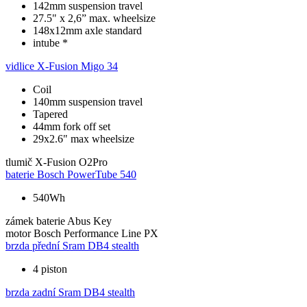
142mm suspension travel
27.5" x 2,6” max. wheelsize
148x12mm axle standard
intube *
vidlice
X-Fusion Migo 34
Coil
140mm suspension travel
Tapered
44mm fork off set
29x2.6" max wheelsize
tlumič
X-Fusion O2Pro
baterie
Bosch PowerTube 540
540Wh
zámek baterie
Abus Key
motor
Bosch Performance Line PX
brzda přední
Sram DB4 stealth
4 piston
brzda zadní
Sram DB4 stealth