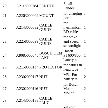
Small
20
A2116000284
FENDER
1
Fender
for charging
21
A2263000062
MOUNT
1
port
for
CABLE
22
A2143000082
mechanical
1
GUIDE
RD cable
for brake
CABLE
23
A2258000099
and speed
1
GUIDE
sensor/light
Bosch
BOSCH OEM
24
A9085000045
PT600/800
1
PART
battery rail
for cables in
25
A2158000117
PROTECTOR
1
head tube
M5 - For
26
A2302000117
NUT
2
battery rail
for Bosch
27
A2302000116
NUT
Motor
2
Mount
CABLE
28
A2143000199
1
PLUG
M5x0.8