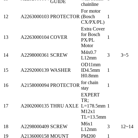
GUIDE
chainline
For motor
12
A2263000103
PROTECTOR
(Bosch
1
CX/PX/PL)
Extra Cover
for Bosch
13
A2263000104
COVER
1
PX/PL
Motor
M4x0.7
14
A2298000361
SCREW
3
3~5
L12mm
OD11mm
15
A2292000139
WASHER
ID4.5mm
1
H0.8mm
for chain
16
A2158000094
PROTECTOR
1
stay
EXPERT
TR;
17
A2002000135
THRU AXLE
L=178.5mm
1
M12x1
TL=13.5mm
M6x1
18
A2298000409
SCREW
3
12~14
L12mm
19
A2136000158
MOUNT
PM200
1