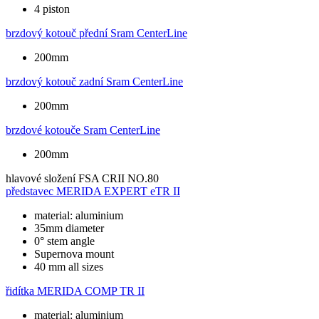
4 piston
brzdový kotouč přední
Sram CenterLine
200mm
brzdový kotouč zadní
Sram CenterLine
200mm
brzdové kotouče
Sram CenterLine
200mm
hlavové složení
FSA CRII NO.80
představec
MERIDA EXPERT eTR II
material: aluminium
35mm diameter
0° stem angle
Supernova mount
40 mm all sizes
řidítka
MERIDA COMP TR II
material: aluminium