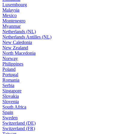
Luxembourg
Malaysia
Mexico
Montenegro
Myanmar
Netherlands (NL)
Netherlands Antilles (NL)
New Caledonia
New Zealand
North Macedonia
Norway
Philippines
Poland
Portugal
Romania
Serbia
Singapore
Slovakia
Slovenia
South Africa
Spain
Sweden
Switzerland (DE)
Switzerland (FR)
Taiwan