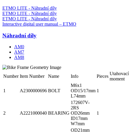
ETMO LITE - Náhradní díly
ETMO LITE - Náhradní díly
ETMO LITE - Náhradní díly
Interactive digital user manual – ETMO
Náhradní díly
AM0
AM7
AM8
Utahovací
Number
Item Number
Name
Info
Pieces
moment
M6x1
1
A2300000696
BOLT
OD15/17mm
1
L74mm
172607V-
2RS
2
A2221000040
BEARING
OD26mm
1
ID17mm
W7mm
OD21mm