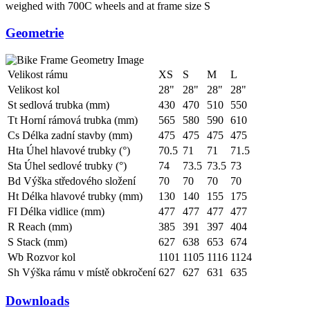
weighed with 700C wheels and at frame size S
Geometrie
Velikost rámu
XS
S
M
L
Velikost kol
28"
28"
28"
28"
St sedlová trubka (mm)
430
470
510
550
Tt Horní rámová trubka (mm)
565
580
590
610
Cs Délka zadní stavby (mm)
475
475
475
475
Hta Úhel hlavové trubky (°)
70.5
71
71
71.5
Sta Úhel sedlové trubky (°)
74
73.5
73.5
73
Bd Výška středového složení
70
70
70
70
Ht Délka hlavové trubky (mm)
130
140
155
175
FI Délka vidlice (mm)
477
477
477
477
R Reach (mm)
385
391
397
404
S Stack (mm)
627
638
653
674
Wb Rozvor kol
1101
1105
1116
1124
Sh Výška rámu v místě obkročení
627
627
631
635
Downloads