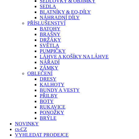
SEDLOVKY & OBJÍMKY
SEDLA
BLATNÍKY & EQ-DÍLY
NÁHRADNÍ DÍLY
PŘÍSLUŠENSTVÍ
BATOHY
BRAŠNY
DRŽÁKY
SVĚTLA
PUMPIČKY
LÁHVE A KOŠÍKY NA LÁHVE
NÁŘADÍ
ZÁMKY
OBLEČENÍ
DRESY
KALHOTY
BUNDY A VESTY
PŘILBY
BOTY
RUKAVICE
PONOŽKY
BRÝLE
NOVINKY
cs-CZ
VYHLEDAT PRODEJCE