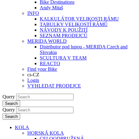
Bike Destinations
Andy Mitaš
INFO
KALKULÁTOR VELIKOSTI RÁMU
TABULKY VELIKOSTÍ RÁMŮ
NÁVODY K POUŽITÍ
SEZNAM PRODEJCŮ
MERIDA WORLD
Distributor pod lupou - MERIDA Czech and
Slovakia
SCULTURA V TEAM
REACTO
Find your Bike
cs-CZ
Login
VYHLEDAT PRODEJCE
Query
Search
Query
Search
KOLA
HORSKÁ KOLA
CELOODPRUŽENÁ