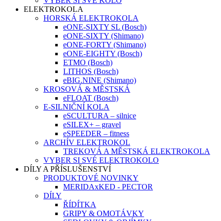
VYBER SI SVÉ KOLO
ELEKTROKOLA
HORSKÁ ELEKTROKOLA
eONE-SIXTY SL (Bosch)
eONE-SIXTY (Shimano)
eONE-FORTY (Shimano)
eONE-EIGHTY (Bosch)
ETMO (Bosch)
LITHOS (Bosch)
eBIG.NINE (Shimano)
KROSOVÁ & MĚSTSKÁ
eFLOAT (Bosch)
E-SILNIČNÍ KOLA
eSCULTURA – silnice
eSILEX+ – gravel
eSPEEDER – fitness
ARCHÍV ELEKTROKOL
TREKOVÁ A MĚSTSKÁ ELEKTROKOLA
VYBER SI SVÉ ELEKTROKOLO
DÍLY A PŘÍSLUŠENSTVÍ
PRODUKTOVÉ NOVINKY
MERIDAxKED - PECTOR
DÍLY
ŘÍDÍTKA
GRIPY & OMOTÁVKY