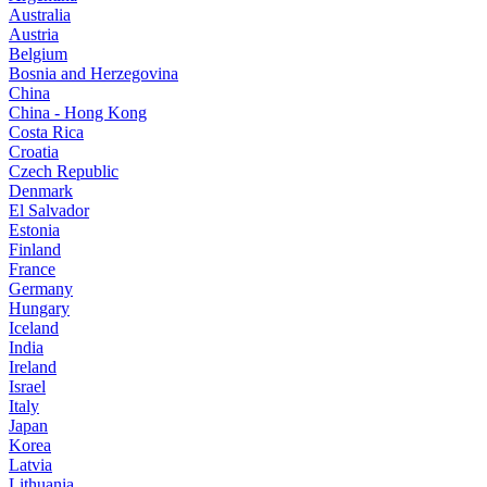
Australia
Austria
Belgium
Bosnia and Herzegovina
China
China - Hong Kong
Costa Rica
Croatia
Czech Republic
Denmark
El Salvador
Estonia
Finland
France
Germany
Hungary
Iceland
India
Ireland
Israel
Italy
Japan
Korea
Latvia
Lithuania