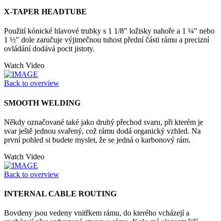
X-TAPER HEADTUBE
Použití kónické hlavové trubky s 1 1/8" ložisky nahoře a 1 ¼" nebo
1 ½" dole zaručuje výjimečnou tuhost přední části rámu a precizní
ovládání dodává pocit jistoty.
Watch Video
Back to overview
SMOOTH WELDING
Někdy označované také jako druhý přechod svaru, při kterém je
svar ještě jednou svařený, což rámu dodá organický vzhled. Na
první pohled si budete myslet, že se jedná o karbonový rám.
Watch Video
Back to overview
INTERNAL CABLE ROUTING
Bovdeny jsou vedeny vnitřkem rámu, do kterého vcházejí a