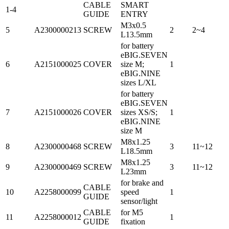
CABLE
SMART
1-4
GUIDE
ENTRY
M3x0.5
5
A2300000213
SCREW
2
2~4
L13.5mm
for battery
eBIG.SEVEN
6
A2151000025
COVER
size M;
1
eBIG.NINE
sizes L/XL
for battery
eBIG.SEVEN
7
A2151000026
COVER
sizes XS/S;
1
eBIG.NINE
size M
M8x1.25
8
A2300000468
SCREW
3
11~12
L18.5mm
M8x1.25
9
A2300000469
SCREW
3
11~12
L23mm
for brake and
CABLE
10
A2258000099
speed
1
GUIDE
sensor/light
CABLE
for M5
11
A2258000012
1
GUIDE
fixation