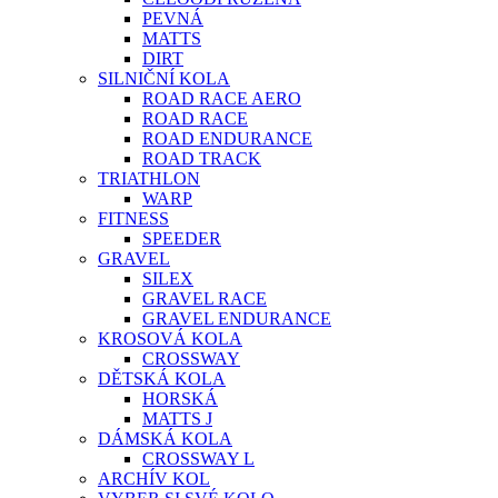
PEVNÁ
MATTS
DIRT
SILNIČNÍ KOLA
ROAD RACE AERO
ROAD RACE
ROAD ENDURANCE
ROAD TRACK
TRIATHLON
WARP
FITNESS
SPEEDER
GRAVEL
SILEX
GRAVEL RACE
GRAVEL ENDURANCE
KROSOVÁ KOLA
CROSSWAY
DĚTSKÁ KOLA
HORSKÁ
MATTS J
DÁMSKÁ KOLA
CROSSWAY L
ARCHÍV KOL