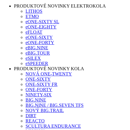
PRODUKTOVÉ NOVINKY ELEKTROKOLA
LITHOS
ETMO
eONE-SIXTY SL
eONE-EIGHTY
eFLOAT
eONE-SIXTY
eONE-FORTY
eBIG.NINE
eBIG.TOUR
eSILEX
eSPEEDER
PRODUKTOVÉ NOVINKY KOLA
NOVÁ ONE-TWENTY
ONE-SIXTY
ONE-SIXTY FR
ONE-FORTY
NINETY-SIX
BIG.NINE
BIG.NINE / BIG.SEVEN TFS
NOVÝ BIG.TRAIL
DIRT
REACTO
SCULTURA ENDURANCE