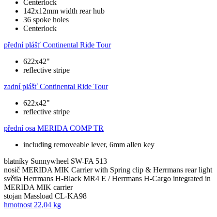
Centerlock
142x12mm width rear hub
36 spoke holes
Centerlock
přední plášť
Continental Ride Tour
622x42"
reflective stripe
zadní plášť
Continental Ride Tour
622x42"
reflective stripe
přední osa
MERIDA COMP TR
including removeable lever, 6mm allen key
blatníky
Sunnywheel SW-FA 513
nosič
MERIDA MIK Carrier with Spring clip & Herrmans rear light
světla
Herrmans H-Black MR4 E / Herrmans H-Cargo integrated in
MERIDA MIK carrier
stojan
Massload CL-KA98
hmotnost
22,04 kg