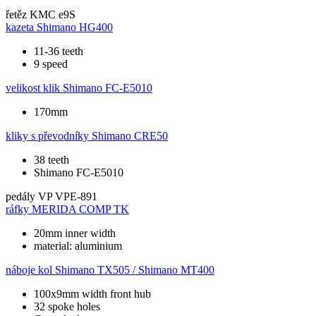
řetěz
KMC e9S
kazeta
Shimano HG400
11-36 teeth
9 speed
velikost klik
Shimano FC-E5010
170mm
kliky s převodníky
Shimano CRE50
38 teeth
Shimano FC-E5010
pedály
VP VPE-891
ráfky
MERIDA COMP TK
20mm inner width
material: aluminium
náboje kol
Shimano TX505 / Shimano MT400
100x9mm width front hub
32 spoke holes