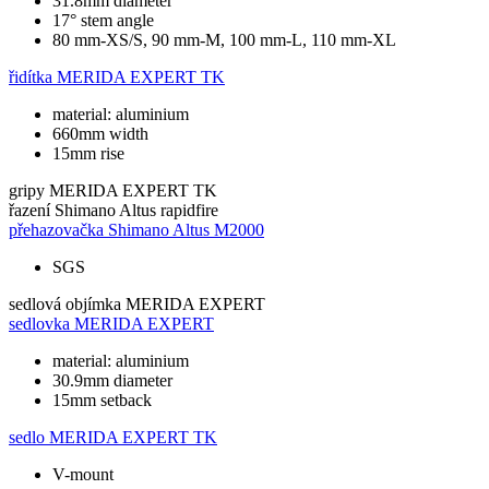
31.8mm diameter
17° stem angle
80 mm-XS/S, 90 mm-M, 100 mm-L, 110 mm-XL
řidítka
MERIDA EXPERT TK
material: aluminium
660mm width
15mm rise
gripy
MERIDA EXPERT TK
řazení
Shimano Altus rapidfire
přehazovačka
Shimano Altus M2000
SGS
sedlová objímka
MERIDA EXPERT
sedlovka
MERIDA EXPERT
material: aluminium
30.9mm diameter
15mm setback
sedlo
MERIDA EXPERT TK
V-mount