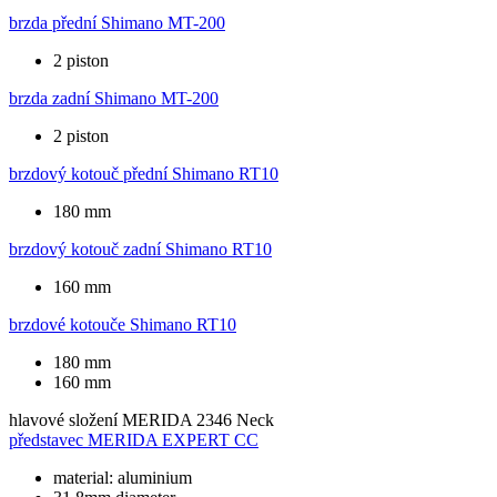
brzda přední
Shimano MT-200
2 piston
brzda zadní
Shimano MT-200
2 piston
brzdový kotouč přední
Shimano RT10
180 mm
brzdový kotouč zadní
Shimano RT10
160 mm
brzdové kotouče
Shimano RT10
180 mm
160 mm
hlavové složení
MERIDA 2346 Neck
představec
MERIDA EXPERT CC
material: aluminium