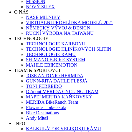
MISSION
NOVÝ SILEX
O NÁS
NAŠE MILNÍKY
VIRTUÁLNÍ PROHLÍDKA MODELŮ 2021
NĚMECKÝ VÝVOJ & DESIGN
RUČNÍ VÝROBA NA TAIWANU
TECHNOLOGIE
TECHNOLOGIE KARBONU
TECHNOLOGIE HLINÍKOVÝCH SLITIN
TECHNOLOGIE RÁMŮ
SHIMANO E-BIKE SYSTEM
MAHLE EBIKEMOTION
TEAM & SPORTOVCI
JOSÉ ANTONIO HERMIDA
GUNN-RITA DAHLE FLESJÅ
TONI FERREIRO
D2mont MERIDA CYCLING TEAM
MAPEI MERIDA KAŇKOVSKÝ
MERIDA BikeRanch Team
Flowride – bike škola
Bike Destinations
Andy Mitaš
INFO
KALKULÁTOR VELIKOSTI RÁMU