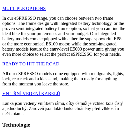
MULTIPLE OPTIONS
In our eSPRESSO range, you can choose between two frame
options. The frame design with integrated battery technology, or the
proven semi-integrated battery frame option, so that you can find the
ideal bike for your preferences and your budget. Our integrated
battery models come equipped with either the super-powerful EP8
or the more economical E6100 motor, while the semi-integrated
battery models feature the entry-level E5000 power unit, giving you
even more choice to select the perfect eSPRESSO for your needs.
READY TO HIT THE ROAD
All our eSPRESSO models come equipped with mudguards, lights,
lock, rear rack and a kickstand, making them ready for anything
from the moment you leave the store.
VNITŘNÍ VEDENÍ KABELŮ
Lanka jsou vedeny vnitřkem rámu, díky čemuž je vzhled kola čistý
a jednoduchý. Zároveň jsou takto lanka chráněny před vlhkostí a
nečistotami.
Technologie