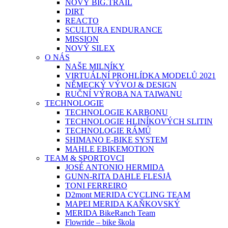
NOVÝ BIG.TRAIL
DIRT
REACTO
SCULTURA ENDURANCE
MISSION
NOVÝ SILEX
O NÁS
NAŠE MILNÍKY
VIRTUÁLNÍ PROHLÍDKA MODELŮ 2021
NĚMECKÝ VÝVOJ & DESIGN
RUČNÍ VÝROBA NA TAIWANU
TECHNOLOGIE
TECHNOLOGIE KARBONU
TECHNOLOGIE HLINÍKOVÝCH SLITIN
TECHNOLOGIE RÁMŮ
SHIMANO E-BIKE SYSTEM
MAHLE EBIKEMOTION
TEAM & SPORTOVCI
JOSÉ ANTONIO HERMIDA
GUNN-RITA DAHLE FLESJÅ
TONI FERREIRO
D2mont MERIDA CYCLING TEAM
MAPEI MERIDA KAŇKOVSKÝ
MERIDA BikeRanch Team
Flowride – bike škola