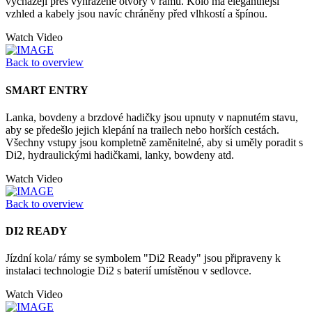
vycházejí přes vyhrazené otvory v rámu. Kolo má elegantnější
vzhled a kabely jsou navíc chráněny před vlhkostí a špínou.
Watch Video
Back to overview
SMART ENTRY
Lanka, bovdeny a brzdové hadičky jsou upnuty v napnutém stavu,
aby se předešlo jejich klepání na trailech nebo horších cestách.
Všechny vstupy jsou kompletně zaměnitelné, aby si uměly poradit s
Di2, hydraulickými hadičkami, lanky, bowdeny atd.
Watch Video
Back to overview
DI2 READY
Jízdní kola/ rámy se symbolem "Di2 Ready" jsou připraveny k
instalaci technologie Di2 s baterií umístěnou v sedlovce.
Watch Video