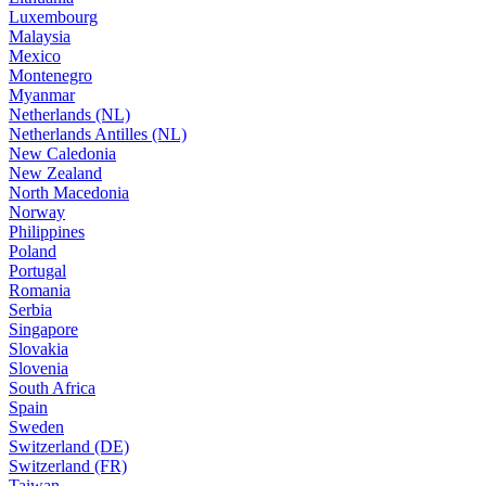
Luxembourg
Malaysia
Mexico
Montenegro
Myanmar
Netherlands (NL)
Netherlands Antilles (NL)
New Caledonia
New Zealand
North Macedonia
Norway
Philippines
Poland
Portugal
Romania
Serbia
Singapore
Slovakia
Slovenia
South Africa
Spain
Sweden
Switzerland (DE)
Switzerland (FR)
Taiwan