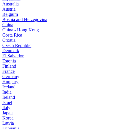
Australia
Austria
Belgium
Bosnia and Herzegovina
China
China - Hong Kong
Costa Rica
Croatia
Czech Republic
Denmark
El Salvador
Estonia
Finland
France
Germany
Hungary
Iceland
India
Ireland
Israel
Italy
Japan
Korea
Latvia
Lithuania