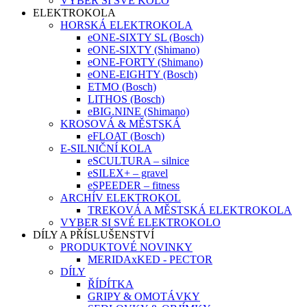
VYBER SI SVÉ KOLO
ELEKTROKOLA
HORSKÁ ELEKTROKOLA
eONE-SIXTY SL (Bosch)
eONE-SIXTY (Shimano)
eONE-FORTY (Shimano)
eONE-EIGHTY (Bosch)
ETMO (Bosch)
LITHOS (Bosch)
eBIG.NINE (Shimano)
KROSOVÁ & MĚSTSKÁ
eFLOAT (Bosch)
E-SILNIČNÍ KOLA
eSCULTURA – silnice
eSILEX+ – gravel
eSPEEDER – fitness
ARCHÍV ELEKTROKOL
TREKOVÁ A MĚSTSKÁ ELEKTROKOLA
VYBER SI SVÉ ELEKTROKOLO
DÍLY A PŘÍSLUŠENSTVÍ
PRODUKTOVÉ NOVINKY
MERIDAxKED - PECTOR
DÍLY
ŘÍDÍTKA
GRIPY & OMOTÁVKY