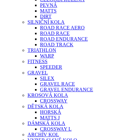
PEVNÁ
MATTS
DIRT
SILNIČNÍ KOLA
ROAD RACE AERO
ROAD RACE
ROAD ENDURANCE
ROAD TRACK
TRIATHLON
WARP
FITNESS
SPEEDER
GRAVEL
SILEX
GRAVEL RACE
GRAVEL ENDURANCE
KROSOVÁ KOLA
CROSSWAY
DĚTSKÁ KOLA
HORSKÁ
MATTS J
DÁMSKÁ KOLA
CROSSWAY L
ARCHÍV KOL