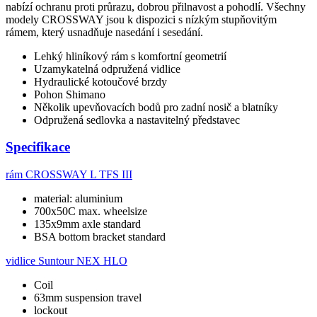
nabízí ochranu proti průrazu, dobrou přilnavost a pohodlí. Všechny
modely CROSSWAY jsou k dispozici s nízkým stupňovitým
rámem, který usnadňuje nasedání i sesedání.
Lehký hliníkový rám s komfortní geometrií
Uzamykatelná odpružená vidlice
Hydraulické kotoučové brzdy
Pohon Shimano
Několik upevňovacích bodů pro zadní nosič a blatníky
Odpružená sedlovka a nastavitelný představec
Specifikace
rám
CROSSWAY L TFS III
material: aluminium
700x50C max. wheelsize
135x9mm axle standard
BSA bottom bracket standard
vidlice
Suntour NEX HLO
Coil
63mm suspension travel
lockout