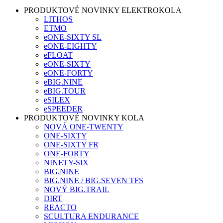
PRODUKTOVÉ NOVINKY ELEKTROKOLA
LITHOS
ETMO
eONE-SIXTY SL
eONE-EIGHTY
eFLOAT
eONE-SIXTY
eONE-FORTY
eBIG.NINE
eBIG.TOUR
eSILEX
eSPEEDER
PRODUKTOVÉ NOVINKY KOLA
NOVÁ ONE-TWENTY
ONE-SIXTY
ONE-SIXTY FR
ONE-FORTY
NINETY-SIX
BIG.NINE
BIG.NINE / BIG.SEVEN TFS
NOVÝ BIG.TRAIL
DIRT
REACTO
SCULTURA ENDURANCE