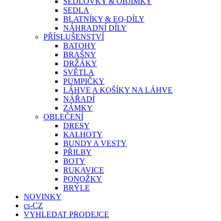
SEDLOVKY & OBJÍMKY
SEDLA
BLATNÍKY & EQ-DÍLY
NÁHRADNÍ DÍLY
PŘÍSLUŠENSTVÍ
BATOHY
BRAŠNY
DRŽÁKY
SVĚTLA
PUMPIČKY
LÁHVE A KOŠÍKY NA LÁHVE
NÁŘADÍ
ZÁMKY
OBLEČENÍ
DRESY
KALHOTY
BUNDY A VESTY
PŘILBY
BOTY
RUKAVICE
PONOŽKY
BRÝLE
NOVINKY
cs-CZ
VYHLEDAT PRODEJCE