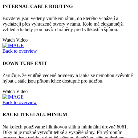
INTERNAL CABLE ROUTING
Bovdeny jsou vedeny vnitřkem rámu, do kterého vcházejí a
vycházejí přes vyhrazené otvory v rámu. Kolo má elegantnější
vzhled a kabely jsou navíc chráněny před vlhkostí a špínou.
Watch Video
Back to overview
DOWN TUBE EXIT
Zaručuje, že vnitřně vedené bovdeny a lanka se nemohou svévolně
hýbat a stále jsou přitom lehce dostupné pro údržbu.
Watch Video
Back to overview
RACELITE 61 ALUMINIUM
Na kolech používáme hliníkovou slitinu minimální úrovně 6061.
Díky ní je možné vytvořit lehké a vyspělé rámy. Při výrobním
procesu jsou trubky s dvojitě taženou tloušťkou stěn podrobeny