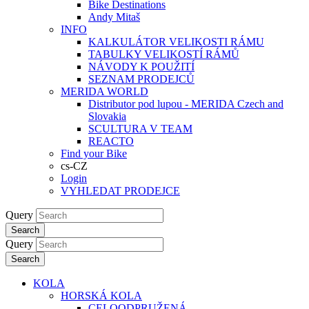
Bike Destinations
Andy Mitaš
INFO
KALKULÁTOR VELIKOSTI RÁMU
TABULKY VELIKOSTÍ RÁMŮ
NÁVODY K POUŽITÍ
SEZNAM PRODEJCŮ
MERIDA WORLD
Distributor pod lupou - MERIDA Czech and
Slovakia
SCULTURA V TEAM
REACTO
Find your Bike
cs-CZ
Login
VYHLEDAT PRODEJCE
Query
Search
Query
Search
KOLA
HORSKÁ KOLA
CELOODPRUŽENÁ