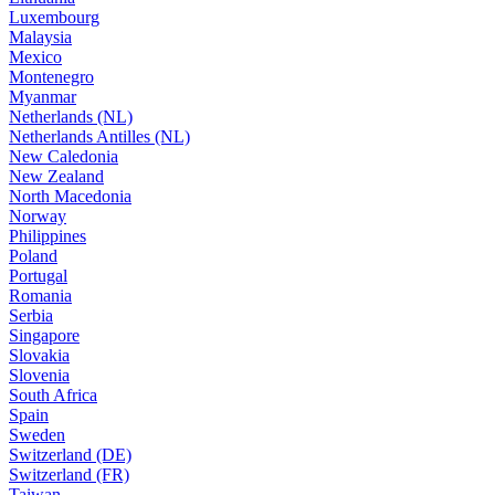
Luxembourg
Malaysia
Mexico
Montenegro
Myanmar
Netherlands (NL)
Netherlands Antilles (NL)
New Caledonia
New Zealand
North Macedonia
Norway
Philippines
Poland
Portugal
Romania
Serbia
Singapore
Slovakia
Slovenia
South Africa
Spain
Sweden
Switzerland (DE)
Switzerland (FR)
Taiwan