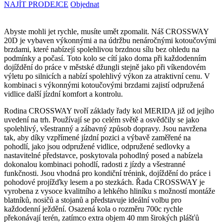
NAJÍT PRODEJCE
Objednat
Abyste mohli jet rychle, musíte umět zpomalit. Náš CROSSWAY
20D je vybaven výkonnými a na údržbu nenáročnými kotoučovými
brzdami, které nabízejí spolehlivou brzdnou sílu bez ohledu na
podmínky a počasí. Toto kolo se cítí jako doma při každodenním
dojíždění do práce v městské džungli stejně jako při víkendovém
výletu po silnicích a nabízí spolehlivý výkon za atraktivní cenu. V
kombinaci s výkonnými kotoučovými brzdami zajistí odpružená
vidlice další jízdní komfort a kontrolu.
Rodina CROSSWAY tvoří základy řady kol MERIDA již od jejího
uvedení na trh. Používají se po celém světě a osvědčily se jako
spolehlivý, všestranný a zábavný způsob dopravy. Jsou navržena
tak, aby díky vzpřímené jízdní pozici a výbavě zaměřené na
pohodlí, jako jsou odpružené vidlice, odpružené sedlovky a
nastavitelné představce, poskytovala pohodlný posed a nabízela
dokonalou kombinaci pohodlí, radosti z jízdy a všestranné
funkčnosti. Jsou vhodná pro kondiční trénink, dojíždění do práce i
pohodové projížďky lesem a po stezkách. Řada CROSSWAY je
vyrobena z vysoce kvalitního a lehkého hliníku s možností montáže
blatníků, nosičů a stojanů a představuje ideální volbu pro
každodenní ježdění. Osazená kola o rozměru 700c rychle
překonávají terén, zatímco extra objem 40 mm širokých plášťů