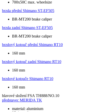
700x50C max. wheelsize
brzda přední
Shimano ST-EF505
BR-MT200 brake caliper
brzda zadní
Shimano ST-EF505
BR-MT200 brake caliper
brzdový kotouč přední
Shimano RT10
160 mm
brzdový kotouč zadní
Shimano RT10
160 mm
brzdové kotouče
Shimano RT10
160 mm
hlavové složení
FSA TH888/NO.10
představec
MERIDA TK
material: aluminium