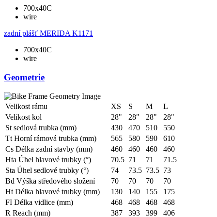
700x40C
wire
zadní plášť
MERIDA K1171
700x40C
wire
Geometrie
Velikost rámu
XS
S
M
L
Velikost kol
28"
28"
28"
28"
St sedlová trubka (mm)
430
470
510
550
Tt Horní rámová trubka (mm)
565
580
590
610
Cs Délka zadní stavby (mm)
460
460
460
460
Hta Úhel hlavové trubky (°)
70.5
71
71
71.5
Sta Úhel sedlové trubky (°)
74
73.5
73.5
73
Bd Výška středového složení
70
70
70
70
Ht Délka hlavové trubky (mm)
130
140
155
175
FI Délka vidlice (mm)
468
468
468
468
R Reach (mm)
387
393
399
406