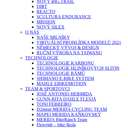
NOVÝ BIG.TRAIL
DIRT
REACTO
SCULTURA ENDURANCE
MISSION
NOVÝ SILEX
O NÁS
NAŠE MILNÍKY
VIRTUÁLNÍ PROHLÍDKA MODELŮ 2021
NĚMECKÝ VÝVOJ & DESIGN
RUČNÍ VÝROBA NA TAIWANU
TECHNOLOGIE
TECHNOLOGIE KARBONU
TECHNOLOGIE HLINÍKOVÝCH SLITIN
TECHNOLOGIE RÁMŮ
SHIMANO E-BIKE SYSTEM
MAHLE EBIKEMOTION
TEAM & SPORTOVCI
JOSÉ ANTONIO HERMIDA
GUNN-RITA DAHLE FLESJÅ
TONI FERREIRO
D2mont MERIDA CYCLING TEAM
MAPEI MERIDA KAŇKOVSKÝ
MERIDA BikeRanch Team
Flowride – bike škola