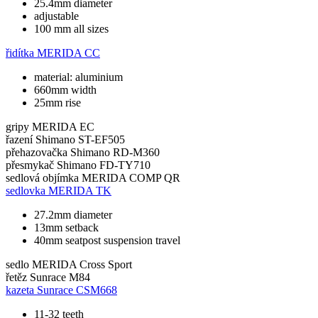
25.4mm diameter
adjustable
100 mm all sizes
řidítka
MERIDA CC
material: aluminium
660mm width
25mm rise
gripy
MERIDA EC
řazení
Shimano ST-EF505
přehazovačka
Shimano RD-M360
přesmykač
Shimano FD-TY710
sedlová objímka
MERIDA COMP QR
sedlovka
MERIDA TK
27.2mm diameter
13mm setback
40mm seatpost suspension travel
sedlo
MERIDA Cross Sport
řetěz
Sunrace M84
kazeta
Sunrace CSM668
11-32 teeth