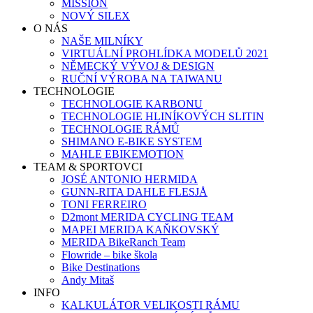
MISSION
NOVÝ SILEX
O NÁS
NAŠE MILNÍKY
VIRTUÁLNÍ PROHLÍDKA MODELŮ 2021
NĚMECKÝ VÝVOJ & DESIGN
RUČNÍ VÝROBA NA TAIWANU
TECHNOLOGIE
TECHNOLOGIE KARBONU
TECHNOLOGIE HLINÍKOVÝCH SLITIN
TECHNOLOGIE RÁMŮ
SHIMANO E-BIKE SYSTEM
MAHLE EBIKEMOTION
TEAM & SPORTOVCI
JOSÉ ANTONIO HERMIDA
GUNN-RITA DAHLE FLESJÅ
TONI FERREIRO
D2mont MERIDA CYCLING TEAM
MAPEI MERIDA KAŇKOVSKÝ
MERIDA BikeRanch Team
Flowride – bike škola
Bike Destinations
Andy Mitaš
INFO
KALKULÁTOR VELIKOSTI RÁMU