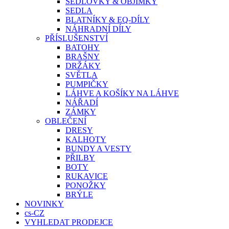
SEDLOVKY & OBJÍMKY
SEDLA
BLATNÍKY & EQ-DÍLY
NÁHRADNÍ DÍLY
PŘÍSLUŠENSTVÍ
BATOHY
BRAŠNY
DRŽÁKY
SVĚTLA
PUMPIČKY
LÁHVE A KOŠÍKY NA LÁHVE
NÁŘADÍ
ZÁMKY
OBLEČENÍ
DRESY
KALHOTY
BUNDY A VESTY
PŘILBY
BOTY
RUKAVICE
PONOŽKY
BRÝLE
NOVINKY
cs-CZ
VYHLEDAT PRODEJCE