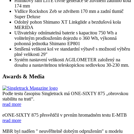
Hliníkový rám LITE čtvrté generace se zdvihem zadního kola
174 mm
Vidlice Rockshox Zeb se zdvihem 170 mm a zadní tlumič
Super Deluxe
Odolný pohon Shimano XT Linkglide a bezdušová kola
MERIDA
Uživatelsky odnímatelná baterie s kapacitou 750 Wh a
volitelným prodloužením dojezdu o 360 Wh, výkonná
pohonná jednotka Shimano EP801
Smíšená velikost kol ve standardní výbavě s možností výběru
plné velikosti 29"
Systém nastavení velikosti AGILOMETER založený na
dosahu a nastavitelnou teleskopickou sedlovkou 30-230 mm.
Awards & Media
Podle testu časopisu Singletrack má ONE-SIXTY 875 „obrovskou
stabilitu na trati“.
read more
eONE-SIXTY 875 přesvědčil v prvním hromadném testu E-MTB
read more
MBR byl nadšen " neuvěřitelně dobrým odpružením" u modelu