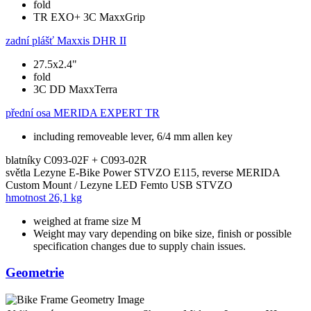
fold
TR EXO+ 3C MaxxGrip
zadní plášť
Maxxis DHR II
27.5x2.4"
fold
3C DD MaxxTerra
přední osa
MERIDA EXPERT TR
including removeable lever, 6/4 mm allen key
blatníky
C093-02F + C093-02R
světla
Lezyne E-Bike Power STVZO E115, reverse MERIDA
Custom Mount / Lezyne LED Femto USB STVZO
hmotnost
26,1 kg
weighed at frame size M
Weight may vary depending on bike size, finish or possible
specification changes due to supply chain issues.
Geometrie