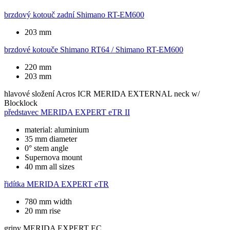
brzdový kotouč zadní
Shimano RT-EM600
203 mm
brzdové kotouče
Shimano RT64 / Shimano RT-EM600
220 mm
203 mm
hlavové složení
Acros ICR MERIDA EXTERNAL neck w/
Blocklock
představec
MERIDA EXPERT eTR II
material: aluminium
35 mm diameter
0° stem angle
Supernova mount
40 mm all sizes
řidítka
MERIDA EXPERT eTR
780 mm width
20 mm rise
gripy
MERIDA EXPERT EC