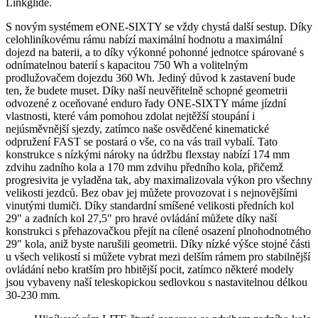
Linkglide.
S novým systémem eONE-SIXTY se vždy chystá další sestup. Díky
celohliníkovému rámu nabízí maximální hodnotu a maximální
dojezd na baterii, a to díky výkonné pohonné jednotce spárované s
odnímatelnou baterií s kapacitou 750 Wh a volitelným
prodlužovačem dojezdu 360 Wh. Jediný důvod k zastavení bude
ten, že budete muset. Díky naší neuvěřitelně schopné geometrii
odvozené z oceňované enduro řady ONE-SIXTY máme jízdní
vlastnosti, které vám pomohou zdolat nejtěžší stoupání i
nejúsměvnější sjezdy, zatímco naše osvědčené kinematické
odpružení FAST se postará o vše, co na vás trail vybalí. Tato
konstrukce s nízkými nároky na údržbu flexstay nabízí 174 mm
zdvihu zadního kola a 170 mm zdvihu předního kola, přičemž
progresivita je vyladěna tak, aby maximalizovala výkon pro všechny
velikosti jezdců. Bez obav jej můžete provozovat i s nejnovějšími
vinutými tlumiči. Díky standardní smíšené velikosti předních kol
29" a zadních kol 27,5" pro hravé ovládání můžete díky naší
konstrukci s přehazovačkou přejít na cílené osazení plnohodnotného
29" kola, aniž byste narušili geometrii. Díky nízké výšce stojné části
u všech velikostí si můžete vybrat mezi delším rámem pro stabilnější
ovládání nebo kratším pro hbitější pocit, zatímco některé modely
jsou vybaveny naší teleskopickou sedlovkou s nastavitelnou délkou
30-230 mm.