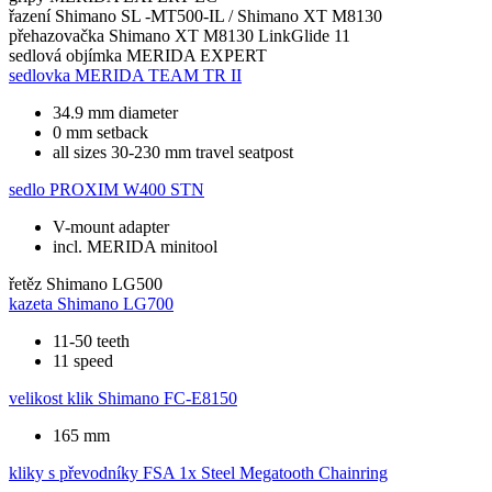
řazení
Shimano SL -MT500-IL / Shimano XT M8130
přehazovačka
Shimano XT M8130 LinkGlide 11
sedlová objímka
MERIDA EXPERT
sedlovka
MERIDA TEAM TR II
34.9 mm diameter
0 mm setback
all sizes 30-230 mm travel seatpost
sedlo
PROXIM W400 STN
V-mount adapter
incl. MERIDA minitool
řetěz
Shimano LG500
kazeta
Shimano LG700
11-50 teeth
11 speed
velikost klik
Shimano FC-E8150
165 mm
kliky s převodníky
FSA 1x Steel Megatooth Chainring