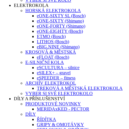
VYBER SI SVÉ KOLO
ELEKTROKOLA
HORSKÁ ELEKTROKOLA
eONE-SIXTY SL (Bosch)
eONE-SIXTY (Shimano)
eONE-FORTY (Shimano)
eONE-EIGHTY (Bosch)
ETMO (Bosch)
LITHOS (Bosch)
eBIG.NINE (Shimano)
KROSOVÁ & MĚSTSKÁ
eFLOAT (Bosch)
E-SILNIČNÍ KOLA
eSCULTURA – silnice
eSILEX+ – gravel
eSPEEDER – fitness
ARCHÍV ELEKTROKOL
TREKOVÁ A MĚSTSKÁ ELEKTROKOLA
VYBER SI SVÉ ELEKTROKOLO
DÍLY A PŘÍSLUŠENSTVÍ
PRODUKTOVÉ NOVINKY
MERIDAxKED - PECTOR
DÍLY
ŘÍDÍTKA
GRIPY & OMOTÁVKY