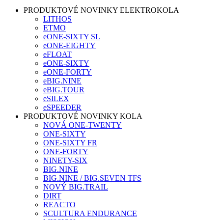
PRODUKTOVÉ NOVINKY ELEKTROKOLA
LITHOS
ETMO
eONE-SIXTY SL
eONE-EIGHTY
eFLOAT
eONE-SIXTY
eONE-FORTY
eBIG.NINE
eBIG.TOUR
eSILEX
eSPEEDER
PRODUKTOVÉ NOVINKY KOLA
NOVÁ ONE-TWENTY
ONE-SIXTY
ONE-SIXTY FR
ONE-FORTY
NINETY-SIX
BIG.NINE
BIG.NINE / BIG.SEVEN TFS
NOVÝ BIG.TRAIL
DIRT
REACTO
SCULTURA ENDURANCE