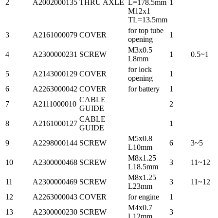
2
A2002000135
THRU AXLE
L=178.5mm
1
M12x1
TL=13.5mm
for top tube
3
A2161000079
COVER
1
opening
M3x0.5
4
A2300000231
SCREW
1
0.5~1
L8mm
for lock
5
A2143000129
COVER
1
opening
6
A2263000042
COVER
for battery
1
CABLE
7
A2111000010
2
GUIDE
CABLE
8
A2161000127
1
GUIDE
M5x0.8
9
A2298000144
SCREW
6
3~5
L10mm
M8x1.25
10
A2300000468
SCREW
3
11~12
L18.5mm
M8x1.25
11
A2300000469
SCREW
3
11~12
L23mm
12
A2263000043
COVER
for engine
1
M4x0.7
13
A2300000230
SCREW
3
L12mm