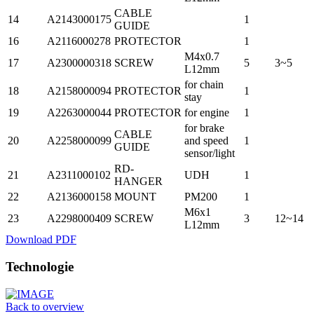
CABLE
14
A2143000175
1
GUIDE
16
A2116000278
PROTECTOR
1
M4x0.7
17
A2300000318
SCREW
5
3~5
L12mm
for chain
18
A2158000094
PROTECTOR
1
stay
19
A2263000044
PROTECTOR
for engine
1
for brake
CABLE
20
A2258000099
and speed
1
GUIDE
sensor/light
RD-
21
A2311000102
UDH
1
HANGER
22
A2136000158
MOUNT
PM200
1
M6x1
23
A2298000409
SCREW
3
12~14
L12mm
Download PDF
Technologie
Back to overview