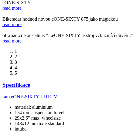
eONE-SIXTY
read more
Bikeradar hodnotí novou eONE-SIXTY 875 jako magickou
read more
off.road.cc konstatuje: "...eONE-SIXTY je stroj vzbuzující důvěru."
read more
1
2
3
4
5
Specifikace
rám
eONE-SIXTY LITE IV
material: aluminium
174 mm suspension travel
29x2.6" max. wheelsize
148x12 mm axle standard
intube