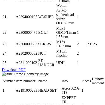
ID10mm
W5mm
for M6
sunkenhead
21
A2294000197
WASHER
1
screw
OD18.5mm
M6x1
22
A2300000475
BOLT
OD10/12mm
1
L55mm
M15x1
23
A2300000683
SCREW
2
23~25
L18.5mm
M15x1
24
A2302000082
NUT
2
flipchip
RD-
25
A2311000102
UDH
1
HANGER
Download PDF
Utahova
Number
Item Number
Name
Info
Pieces
moment
Acros AZA-
1
A2191000233
HEAD SET
1
718
EXPERT
TR;