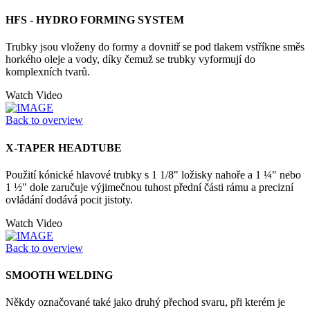
HFS - HYDRO FORMING SYSTEM
Trubky jsou vloženy do formy a dovnitř se pod tlakem vstříkne směs
horkého oleje a vody, díky čemuž se trubky vyformují do
komplexních tvarů.
Watch Video
Back to overview
X-TAPER HEADTUBE
Použití kónické hlavové trubky s 1 1/8" ložisky nahoře a 1 ¼" nebo
1 ½" dole zaručuje výjimečnou tuhost přední části rámu a precizní
ovládání dodává pocit jistoty.
Watch Video
Back to overview
SMOOTH WELDING
Někdy označované také jako druhý přechod svaru, při kterém je