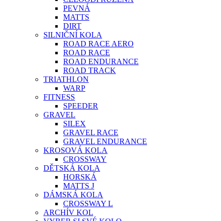
PEVNÁ
MATTS
DIRT
SILNIČNÍ KOLA
ROAD RACE AERO
ROAD RACE
ROAD ENDURANCE
ROAD TRACK
TRIATHLON
WARP
FITNESS
SPEEDER
GRAVEL
SILEX
GRAVEL RACE
GRAVEL ENDURANCE
KROSOVÁ KOLA
CROSSWAY
DĚTSKÁ KOLA
HORSKÁ
MATTS J
DÁMSKÁ KOLA
CROSSWAY L
ARCHÍV KOL