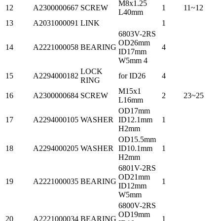
M8x1.25
12
A2300000667
SCREW
1
11~12
L40mm
13
A2031000091
LINK
1
6803V-2RS
OD26mm
14
A2221000058
BEARING
4
ID17mm
W5mm 4
LOCK
15
A2294000182
for ID26
4
RING
M15x1
16
A2300000684
SCREW
2
23~25
L16mm
OD17mm
17
A2294000105
WASHER
ID12.1mm
1
H2mm
OD15.5mm
18
A2294000205
WASHER
ID10.1mm
1
H2mm
6801V-2RS
OD21mm
19
A2221000035
BEARING
1
ID12mm
W5mm
6800V-2RS
OD19mm
20
A2221000034
BEARING
1