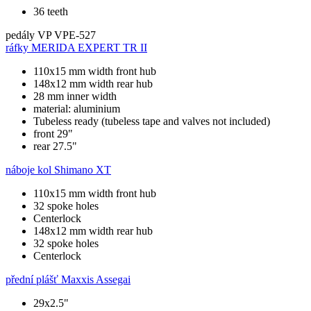
36 teeth
pedály
VP VPE-527
ráfky
MERIDA EXPERT TR II
110x15 mm width front hub
148x12 mm width rear hub
28 mm inner width
material: aluminium
Tubeless ready (tubeless tape and valves not included)
front 29"
rear 27.5"
náboje kol
Shimano XT
110x15 mm width front hub
32 spoke holes
Centerlock
148x12 mm width rear hub
32 spoke holes
Centerlock
přední plášť
Maxxis Assegai
29x2.5"