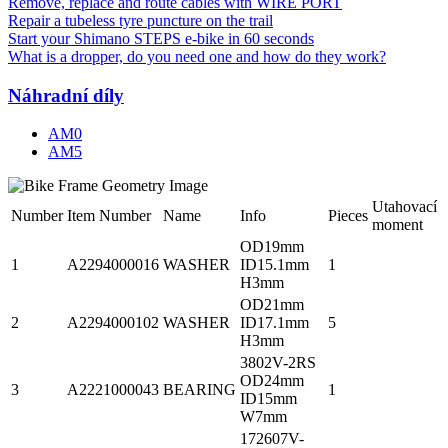
Remove, replace and route cables with WIRE PORT
Repair a tubeless tyre puncture on the trail
Start your Shimano STEPS e-bike in 60 seconds
What is a dropper, do you need one and how do they work?
Náhradní díly
AM0
AM5
Utahovací
Number
Item Number
Name
Info
Pieces
moment
OD19mm
1
A2294000016
WASHER
ID15.1mm
1
H3mm
OD21mm
2
A2294000102
WASHER
ID17.1mm
5
H3mm
3802V-2RS
OD24mm
3
A2221000043
BEARING
1
ID15mm
W7mm
172607V-