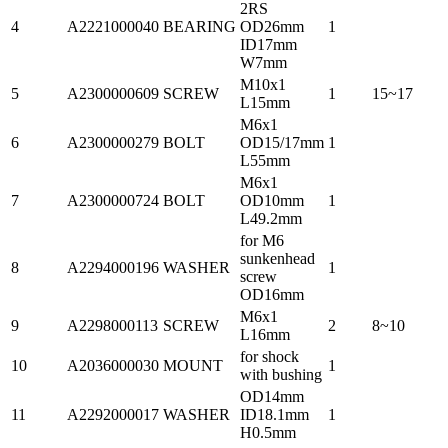
2RS
4
A2221000040
BEARING
OD26mm
1
ID17mm
W7mm
M10x1
5
A2300000609
SCREW
1
15~17
L15mm
M6x1
6
A2300000279
BOLT
OD15/17mm
1
L55mm
M6x1
7
A2300000724
BOLT
OD10mm
1
L49.2mm
for M6
sunkenhead
8
A2294000196
WASHER
1
screw
OD16mm
M6x1
9
A2298000113
SCREW
2
8~10
L16mm
for shock
10
A2036000030
MOUNT
1
with bushing
OD14mm
11
A2292000017
WASHER
ID18.1mm
1
H0.5mm