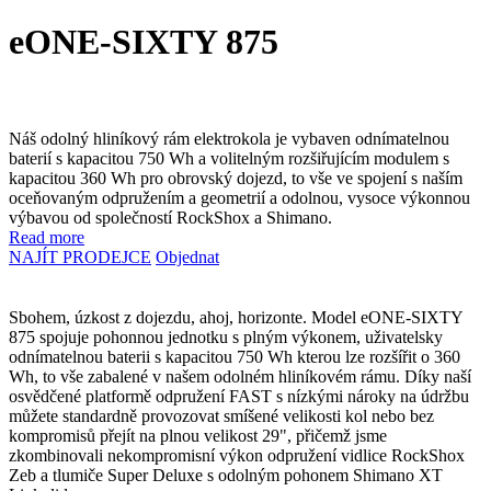
eONE-SIXTY 875
Náš odolný hliníkový rám elektrokola je vybaven odnímatelnou
baterií s kapacitou 750 Wh a volitelným rozšiřujícím modulem s
kapacitou 360 Wh pro obrovský dojezd, to vše ve spojení s naším
oceňovaným odpružením a geometrií a odolnou, vysoce výkonnou
výbavou od společností RockShox a Shimano.
Read more
NAJÍT PRODEJCE
Objednat
Sbohem, úzkost z dojezdu, ahoj, horizonte. Model eONE-SIXTY
875 spojuje pohonnou jednotku s plným výkonem, uživatelsky
odnímatelnou baterii s kapacitou 750 Wh kterou lze rozšířit o 360
Wh, to vše zabalené v našem odolném hliníkovém rámu. Díky naší
osvědčené platformě odpružení FAST s nízkými nároky na údržbu
můžete standardně provozovat smíšené velikosti kol nebo bez
kompromisů přejít na plnou velikost 29", přičemž jsme
zkombinovali nekompromisní výkon odpružení vidlice RockShox
Zeb a tlumiče Super Deluxe s odolným pohonem Shimano XT