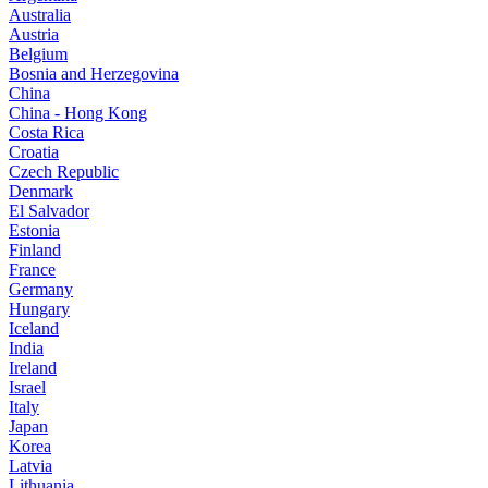
Australia
Austria
Belgium
Bosnia and Herzegovina
China
China - Hong Kong
Costa Rica
Croatia
Czech Republic
Denmark
El Salvador
Estonia
Finland
France
Germany
Hungary
Iceland
India
Ireland
Israel
Italy
Japan
Korea
Latvia
Lithuania