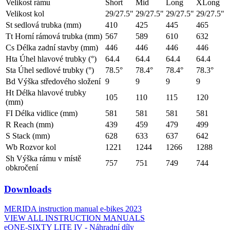
Velikost rámu
Short
Mid
Long
XLong
Velikost kol
29/27.5"
29/27.5"
29/27.5"
29/27.5"
St sedlová trubka (mm)
410
425
445
465
Tt Horní rámová trubka (mm)
567
589
610
632
Cs Délka zadní stavby (mm)
446
446
446
446
Hta Úhel hlavové trubky (°)
64.4
64.4
64.4
64.4
Sta Úhel sedlové trubky (°)
78.5°
78.4°
78.4°
78.3°
Bd Výška středového složení
9
9
9
9
Ht Délka hlavové trubky
105
110
115
120
(mm)
FI Délka vidlice (mm)
581
581
581
581
R Reach (mm)
439
459
479
499
S Stack (mm)
628
633
637
642
Wb Rozvor kol
1221
1244
1266
1288
Sh Výška rámu v místě
757
751
749
744
obkročení
Downloads
MERIDA instruction manual e-bikes 2023
VIEW ALL INSTRUCTION MANUALS
eONE-SIXTY LITE IV - Náhradní díly