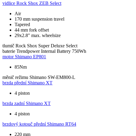
vidlice
Rock Shox ZEB Select
Air
170 mm suspension travel
Tapered
44 mm fork offset
29x2.8" max. wheelsize
tlumič
Rock Shox Super Deluxe Select
baterie
Trendpower Internal Battery 750Wh
motor
Shimano EP801
85Nm
měnič režimu
Shimano SW-EM800-L
brzda přední
Shimano XT
4 piston
brzda zadní
Shimano XT
4 piston
brzdový kotouč přední
Shimano RT64
220 mm