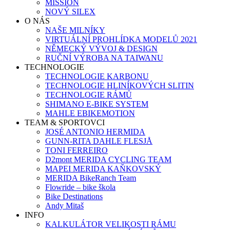
MISSION
NOVÝ SILEX
O NÁS
NAŠE MILNÍKY
VIRTUÁLNÍ PROHLÍDKA MODELŮ 2021
NĚMECKÝ VÝVOJ & DESIGN
RUČNÍ VÝROBA NA TAIWANU
TECHNOLOGIE
TECHNOLOGIE KARBONU
TECHNOLOGIE HLINÍKOVÝCH SLITIN
TECHNOLOGIE RÁMŮ
SHIMANO E-BIKE SYSTEM
MAHLE EBIKEMOTION
TEAM & SPORTOVCI
JOSÉ ANTONIO HERMIDA
GUNN-RITA DAHLE FLESJÅ
TONI FERREIRO
D2mont MERIDA CYCLING TEAM
MAPEI MERIDA KAŇKOVSKÝ
MERIDA BikeRanch Team
Flowride – bike škola
Bike Destinations
Andy Mitaš
INFO
KALKULÁTOR VELIKOSTI RÁMU