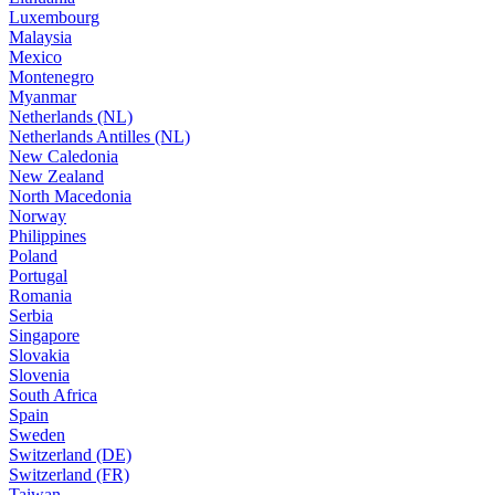
Luxembourg
Malaysia
Mexico
Montenegro
Myanmar
Netherlands (NL)
Netherlands Antilles (NL)
New Caledonia
New Zealand
North Macedonia
Norway
Philippines
Poland
Portugal
Romania
Serbia
Singapore
Slovakia
Slovenia
South Africa
Spain
Sweden
Switzerland (DE)
Switzerland (FR)
Taiwan