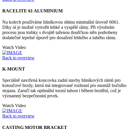
RACELITE 61 ALUMINIUM
Na kolech používáme hliníkovou slitinu minimální úrovně 6061.
Díky ní je možné vytvořit lehké a vyspělé rámy. Při výrobním
procesu jsou trubky s dvojitě taženou tloušťkou stěn podrobeny
dodatečné tepelné úpravě pro dosažení lehkého a tuhého rámu.
Watch Video
Back to overview
K-MOUNT
Speciálně navržená koncovka zadní stavby hliníkových rámů pro
kotoučové brzdy, která má integrované rozhraní pro montáž bočního
stojanu. Zaručí tak optimální torzní tuhost i během brzdění, což je
významný bezpečnostní prvek.
Watch Video
Back to overview
CASTING MOTOR BRACKET