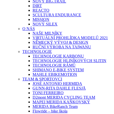
NOVÝ BIG.TRAIL
DIRT
REACTO
SCULTURA ENDURANCE
MISSION
NOVÝ SILEX
O NÁS
NAŠE MILNÍKY
VIRTUÁLNÍ PROHLÍDKA MODELŮ 2021
NĚMECKÝ VÝVOJ & DESIGN
RUČNÍ VÝROBA NA TAIWANU
TECHNOLOGIE
TECHNOLOGIE KARBONU
TECHNOLOGIE HLINÍKOVÝCH SLITIN
TECHNOLOGIE RÁMŮ
SHIMANO E-BIKE SYSTEM
MAHLE EBIKEMOTION
TEAM & SPORTOVCI
JOSÉ ANTONIO HERMIDA
GUNN-RITA DAHLE FLESJÅ
TONI FERREIRO
D2mont MERIDA CYCLING TEAM
MAPEI MERIDA KAŇKOVSKÝ
MERIDA BikeRanch Team
Flowride – bike škola