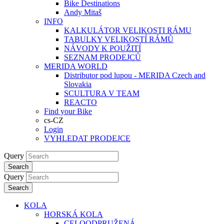
Bike Destinations
Andy Mitaš
INFO
KALKULÁTOR VELIKOSTI RÁMU
TABULKY VELIKOSTÍ RÁMŮ
NÁVODY K POUŽITÍ
SEZNAM PRODEJCŮ
MERIDA WORLD
Distributor pod lupou - MERIDA Czech and
Slovakia
SCULTURA V TEAM
REACTO
Find your Bike
cs-CZ
Login
VYHLEDAT PRODEJCE
Query
Search
Query
Search
KOLA
HORSKÁ KOLA
CELOODPRUŽENÁ