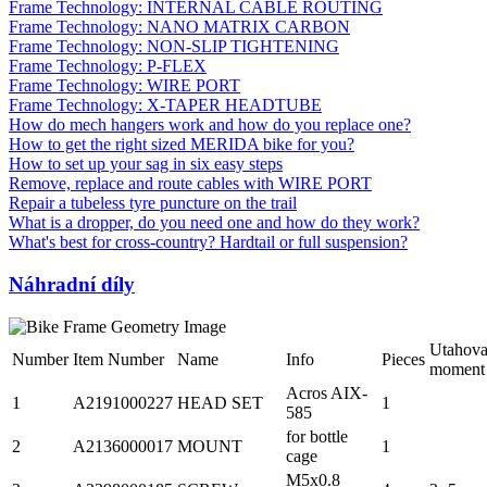
Frame Technology: INTERNAL CABLE ROUTING
Frame Technology: NANO MATRIX CARBON
Frame Technology: NON-SLIP TIGHTENING
Frame Technology: P-FLEX
Frame Technology: WIRE PORT
Frame Technology: X-TAPER HEADTUBE
How do mech hangers work and how do you replace one?
How to get the right sized MERIDA bike for you?
How to set up your sag in six easy steps
Remove, replace and route cables with WIRE PORT
Repair a tubeless tyre puncture on the trail
What is a dropper, do you need one and how do they work?
What's best for cross-country? Hardtail or full suspension?
Náhradní díly
Utahova
Number
Item Number
Name
Info
Pieces
moment
Acros AIX-
1
A2191000227
HEAD SET
1
585
for bottle
2
A2136000017
MOUNT
1
cage
M5x0.8