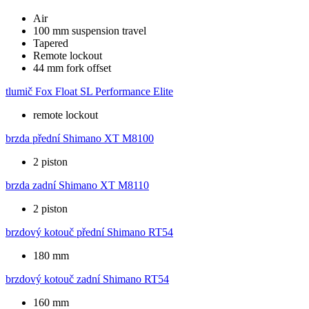
Air
100 mm suspension travel
Tapered
Remote lockout
44 mm fork offset
tlumič
Fox Float SL Performance Elite
remote lockout
brzda přední
Shimano XT M8100
2 piston
brzda zadní
Shimano XT M8110
2 piston
brzdový kotouč přední
Shimano RT54
180 mm
brzdový kotouč zadní
Shimano RT54
160 mm