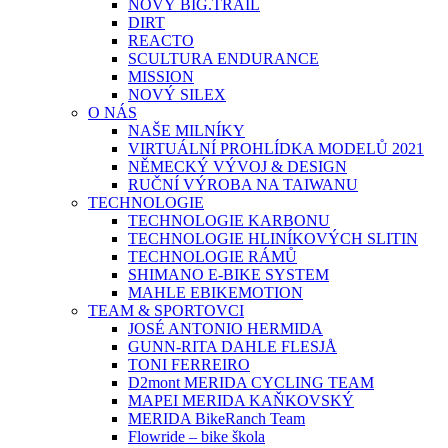
NOVÝ BIG.TRAIL
DIRT
REACTO
SCULTURA ENDURANCE
MISSION
NOVÝ SILEX
O NÁS
NAŠE MILNÍKY
VIRTUÁLNÍ PROHLÍDKA MODELŮ 2021
NĚMECKÝ VÝVOJ & DESIGN
RUČNÍ VÝROBA NA TAIWANU
TECHNOLOGIE
TECHNOLOGIE KARBONU
TECHNOLOGIE HLINÍKOVÝCH SLITIN
TECHNOLOGIE RÁMŮ
SHIMANO E-BIKE SYSTEM
MAHLE EBIKEMOTION
TEAM & SPORTOVCI
JOSÉ ANTONIO HERMIDA
GUNN-RITA DAHLE FLESJÅ
TONI FERREIRO
D2mont MERIDA CYCLING TEAM
MAPEI MERIDA KAŇKOVSKÝ
MERIDA BikeRanch Team
Flowride – bike škola