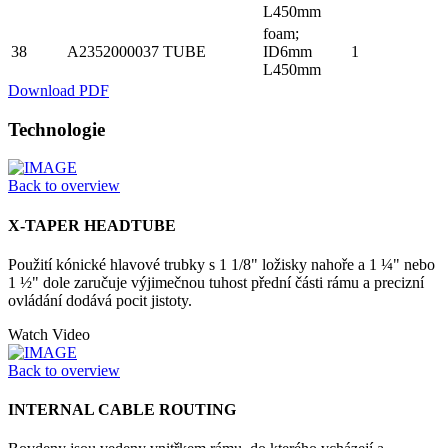
L450mm
foam;
38
A2352000037
TUBE
ID6mm
1
L450mm
Download PDF
Technologie
Back to overview
X-TAPER HEADTUBE
Použití kónické hlavové trubky s 1 1/8" ložisky nahoře a 1 ¼" nebo
1 ½" dole zaručuje výjimečnou tuhost přední části rámu a precizní
ovládání dodává pocit jistoty.
Watch Video
Back to overview
INTERNAL CABLE ROUTING