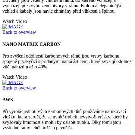
Bovdeny jsou vedeny vnitřkem rámu, do kterého vcházejí a
vycházejí přes vyhrazené otvory v rámu. Kolo má elegantnější
vzhled a kabely jsou navíc chráněny před vlhkostí a špínou.
Watch Video
Back to overview
NANO MATRIX CARBON
Pro zvýšení odolnosti karbonových rámů jsou vrstvy karbonu
spojené pryskyřicí s přidanými nanočásticemi, které zvyšují odolnost
vůči nárazům až o 40%
Watch Video
Back to overview
AWS
Při výrobě jednotlivých karbonových dílů používáme nafukovací
vložku, která zaručí, že se uvnitř trubek nevytvoří vrásky, které by
zvyšovaly hmotnost a mohli by oslabit trubku. Díky tomu jsou
výsledné rámy lehčí, tužší a pevnější.