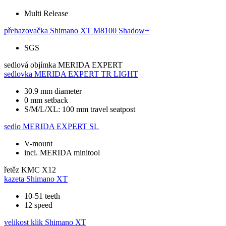
Multi Release
přehazovačka
Shimano XT M8100 Shadow+
SGS
sedlová objímka
MERIDA EXPERT
sedlovka
MERIDA EXPERT TR LIGHT
30.9 mm diameter
0 mm setback
S/M/L/XL: 100 mm travel seatpost
sedlo
MERIDA EXPERT SL
V-mount
incl. MERIDA minitool
řetěz
KMC X12
kazeta
Shimano XT
10-51 teeth
12 speed
velikost klik
Shimano XT