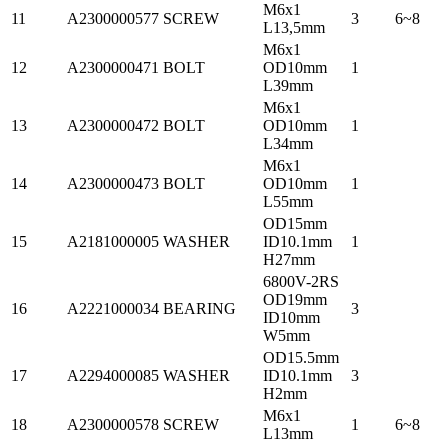
M6x1
11
A2300000577
SCREW
3
6~8
L13,5mm
M6x1
12
A2300000471
BOLT
OD10mm
1
L39mm
M6x1
13
A2300000472
BOLT
OD10mm
1
L34mm
M6x1
14
A2300000473
BOLT
OD10mm
1
L55mm
OD15mm
15
A2181000005
WASHER
ID10.1mm
1
H27mm
6800V-2RS
OD19mm
16
A2221000034
BEARING
3
ID10mm
W5mm
OD15.5mm
17
A2294000085
WASHER
ID10.1mm
3
H2mm
M6x1
18
A2300000578
SCREW
1
6~8
L13mm