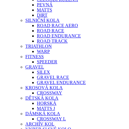
PEVNÁ
MATTS
DIRT
SILNIČNÍ KOLA
ROAD RACE AERO
ROAD RACE
ROAD ENDURANCE
ROAD TRACK
TRIATHLON
WARP
FITNESS
SPEEDER
GRAVEL
SILEX
GRAVEL RACE
GRAVEL ENDURANCE
KROSOVÁ KOLA
CROSSWAY
DĚTSKÁ KOLA
HORSKÁ
MATTS J
DÁMSKÁ KOLA
CROSSWAY L
ARCHÍV KOL