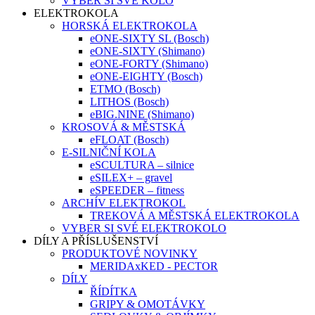
VYBER SI SVÉ KOLO
ELEKTROKOLA
HORSKÁ ELEKTROKOLA
eONE-SIXTY SL (Bosch)
eONE-SIXTY (Shimano)
eONE-FORTY (Shimano)
eONE-EIGHTY (Bosch)
ETMO (Bosch)
LITHOS (Bosch)
eBIG.NINE (Shimano)
KROSOVÁ & MĚSTSKÁ
eFLOAT (Bosch)
E-SILNIČNÍ KOLA
eSCULTURA – silnice
eSILEX+ – gravel
eSPEEDER – fitness
ARCHÍV ELEKTROKOL
TREKOVÁ A MĚSTSKÁ ELEKTROKOLA
VYBER SI SVÉ ELEKTROKOLO
DÍLY A PŘÍSLUŠENSTVÍ
PRODUKTOVÉ NOVINKY
MERIDAxKED - PECTOR
DÍLY
ŘÍDÍTKA
GRIPY & OMOTÁVKY