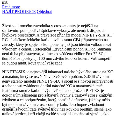
mít.
Read more
NAJÍT PRODEJCE
Objednat
Život soukromého závodníka v cross-country je nejtěžší na
startovním poli; podává špičkové výkony, ale nemá k dispozici
špičkové prostředky. A právě zde přichází model NINETY-SIX XT
RC s balíčkem lehkého karbonového rámu CF4 připraveného na
závody, který je spojen s komponenty, jež jsou ideální volbou mezi
výkonem a cenou. Referenční 12rychlostní pohon XT od Shimana
není třeba představovat, zatímco osvědčená vidlice Fox 32 SC a
tlumič Float poskytují 100 mm zdvihu kolo za kolem. Vaši soupeři
se budou nudit, když uvidí vaše záda.
NINETY-SIX je nejnovější inkarnací našeho bývalého stroje na XC
a maraton, který se osvědčil ve Světovém poháru. Zdědil závodní
geny starého modelu NINETY-SIX a spojil je s novou připraveností
a schopností zvládnout dnešní náročné XC a maratonské tratě.
Platforma rámu z karbonových vláken a odpružení P-FLEX je
dokonalým základem pro zábavný, rychlý a trailový stroj s krátkým
zdvihem a celoodpružením, který pomáhá definovat, jaké by mělo
být moderní závodní cross-country kolo. Je schopné zvládnout
drsnější závodní tratě světové třídy než kdykoli předtím, stejně jako
trailové jezdce, kteří chtějí rychlé stoupání s možností sjezdu jako