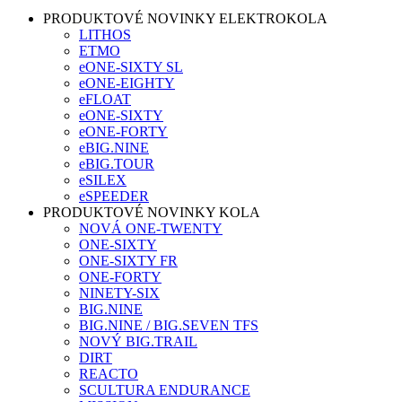
PRODUKTOVÉ NOVINKY ELEKTROKOLA
LITHOS
ETMO
eONE-SIXTY SL
eONE-EIGHTY
eFLOAT
eONE-SIXTY
eONE-FORTY
eBIG.NINE
eBIG.TOUR
eSILEX
eSPEEDER
PRODUKTOVÉ NOVINKY KOLA
NOVÁ ONE-TWENTY
ONE-SIXTY
ONE-SIXTY FR
ONE-FORTY
NINETY-SIX
BIG.NINE
BIG.NINE / BIG.SEVEN TFS
NOVÝ BIG.TRAIL
DIRT
REACTO
SCULTURA ENDURANCE