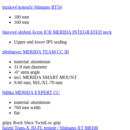
brzdové kotouče
Shimano RT54
180 mm
160 mm
hlavové složení
Acros ICR MERIDA INTEGRATED neck
Upper and lower IPS sealing
představec
MERIDA TEAM CC III
material: aluminium
31.8 mm diameter
-6° stem angle
incl. MERIDA SMART MOUNT
S:60 mm, M/L/XL:70 mm
řidítka
MERIDA EXPERT CC
material: aluminium
760 mm width
flat
gripy
Rock Shox TwistLoc grip
řazení
Trans-X JD-FL remote / Shimano XT M8100