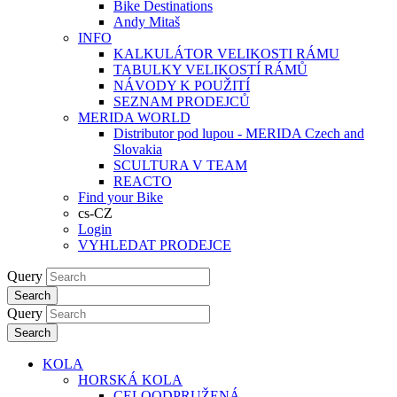
Bike Destinations
Andy Mitaš
INFO
KALKULÁTOR VELIKOSTI RÁMU
TABULKY VELIKOSTÍ RÁMŮ
NÁVODY K POUŽITÍ
SEZNAM PRODEJCŮ
MERIDA WORLD
Distributor pod lupou - MERIDA Czech and
Slovakia
SCULTURA V TEAM
REACTO
Find your Bike
cs-CZ
Login
VYHLEDAT PRODEJCE
Query
Search
Query
Search
KOLA
HORSKÁ KOLA
CELOODPRUŽENÁ