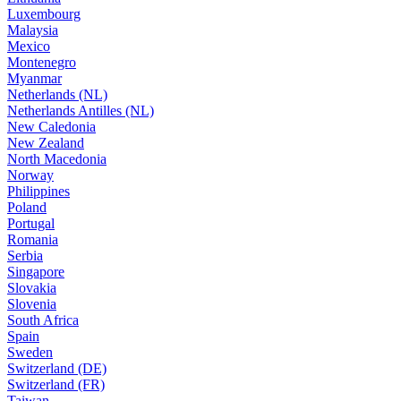
Luxembourg
Malaysia
Mexico
Montenegro
Myanmar
Netherlands (NL)
Netherlands Antilles (NL)
New Caledonia
New Zealand
North Macedonia
Norway
Philippines
Poland
Portugal
Romania
Serbia
Singapore
Slovakia
Slovenia
South Africa
Spain
Sweden
Switzerland (DE)
Switzerland (FR)
Taiwan