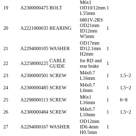
M6x1
19
A2300000475
BOLT
OD10/12mm
1
L55mm
6801V-2RS
OD21mm
20
A2221000035
BEARING
1
ID12mm
W5mm
OD17mm
21
A2294000105
WASHER
ID12.1mm
1
H2mm
CABLE
for RD and
22
A2258000225
1
GUIDE
rear brake
M4x0.7
23
A2300000501
SCREW
1
1,5~2
L16mm
M4x0.7
24
A2300000485
SCREW
1
1,5~2
L6mm
M6x1
25
A2298000113
SCREW
1
6~8
L16mm
M4x0.7
26
A2300000484
SCREW
1
1,5~2
L10mm
OD12mm
27
A2294000167
WASHER
ID6.4mm
1
H0.5mm