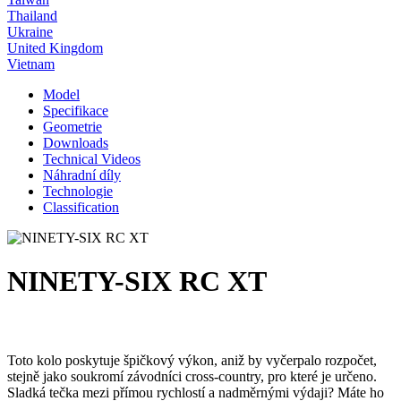
Thailand
Ukraine
United Kingdom
Vietnam
Model
Specifikace
Geometrie
Downloads
Technical Videos
Náhradní díly
Technologie
Classification
NINETY-SIX RC XT
Toto kolo poskytuje špičkový výkon, aniž by vyčerpalo rozpočet,
stejně jako soukromí závodníci cross-country, pro které je určeno.
Sladká tečka mezi přímou rychlostí a nadměrnými výdaji? Máte ho