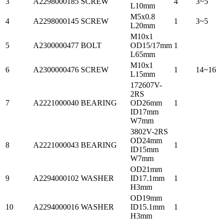
3
A2298000185
SCREW
4
3~5
L10mm
M5x0.8
4
A2298000145
SCREW
1
3~5
L20mm
M10x1
5
A2300000477
BOLT
OD15/17mm
1
L65mm
M10x1
6
A2300000476
SCREW
1
14~16
L15mm
172607V-
2RS
7
A2221000040
BEARING
OD26mm
1
ID17mm
W7mm
3802V-2RS
OD24mm
8
A2221000043
BEARING
1
ID15mm
W7mm
OD21mm
9
A2294000102
WASHER
ID17.1mm
1
H3mm
OD19mm
10
A2294000016
WASHER
ID15.1mm
1
H3mm