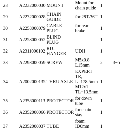
Mount for
28
A2232000030
MOUNT
1
chain guide
CHAIN
29
A2232000028
for 28T-36T
1
GUIDE
CABLE
for rear
30
A2258000079
1
PLUG
brake
BLIND
31
A2258000052
1
PLUG
RD-
32
A2311000102
UDH
1
HANGER
M5x0.8
33
A2298000059
SCREW
2
3~5
L15mm
EXPERT
TR;
34
A2002000135
THRU AXLE
L=178.5mm
1
M12x1
TL=13.5mm
for down
35
A2358000113
PROTECTOR
1
tube
for chain
36
A2352000066
PROTECTOR
1
stay
foam;
37
A2352000037
TUBE
ID6mm
1