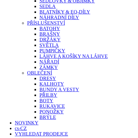
SEDLOVKY & OBJÍMKY
SEDLA
BLATNÍKY & EQ-DÍLY
NÁHRADNÍ DÍLY
PŘÍSLUŠENSTVÍ
BATOHY
BRAŠNY
DRŽÁKY
SVĚTLA
PUMPIČKY
LÁHVE A KOŠÍKY NA LÁHVE
NÁŘADÍ
ZÁMKY
OBLEČENÍ
DRESY
KALHOTY
BUNDY A VESTY
PŘILBY
BOTY
RUKAVICE
PONOŽKY
BRÝLE
NOVINKY
cs-CZ
VYHLEDAT PRODEJCE