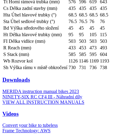
Tt Horní rámová trubka (mm)
576
596
619
643
Cs Délka zadní stavby (mm)
435
435
435
435
Hta Úhel hlavové trubky (°)
68.5
68.5
68.5
68.5
Sta Úhel sedlové trubky (°)
76.5
76.5
76
76
Bd Výška středového složení
45
45
45
45
Ht Délka hlavové trubky (mm)
95
95
105
115
FI Délka vidlice (mm)
503
503
503
503
R Reach (mm)
433
453
473
493
S Stack (mm)
585
585
595
604
Wb Rozvor kol
1126
1146
1169
1193
Sh Výška rámu v místě obkročení
730
731
736
738
Downloads
MERIDA instruction manual bikes 2023
NINETY-SIX RC CF4 III - Náhradní díly
VIEW ALL INSTRUCTION MANUALS
Videos
Convert your bike to tubeless
Frame Technology: AWS