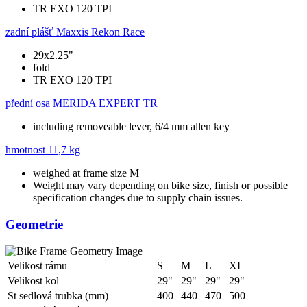
TR EXO 120 TPI
zadní plášť
Maxxis Rekon Race
29x2.25"
fold
TR EXO 120 TPI
přední osa
MERIDA EXPERT TR
including removeable lever, 6/4 mm allen key
hmotnost
11,7 kg
weighed at frame size M
Weight may vary depending on bike size, finish or possible
specification changes due to supply chain issues.
Geometrie
Velikost rámu
S
M
L
XL
Velikost kol
29"
29"
29"
29"
St sedlová trubka (mm)
400
440
470
500