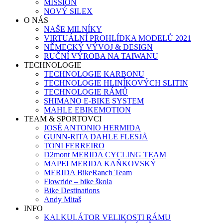
MISSION
NOVÝ SILEX
O NÁS
NAŠE MILNÍKY
VIRTUÁLNÍ PROHLÍDKA MODELŮ 2021
NĚMECKÝ VÝVOJ & DESIGN
RUČNÍ VÝROBA NA TAIWANU
TECHNOLOGIE
TECHNOLOGIE KARBONU
TECHNOLOGIE HLINÍKOVÝCH SLITIN
TECHNOLOGIE RÁMŮ
SHIMANO E-BIKE SYSTEM
MAHLE EBIKEMOTION
TEAM & SPORTOVCI
JOSÉ ANTONIO HERMIDA
GUNN-RITA DAHLE FLESJÅ
TONI FERREIRO
D2mont MERIDA CYCLING TEAM
MAPEI MERIDA KAŇKOVSKÝ
MERIDA BikeRanch Team
Flowride – bike škola
Bike Destinations
Andy Mitaš
INFO
KALKULÁTOR VELIKOSTI RÁMU