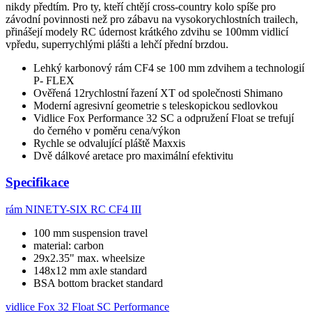
nikdy předtím. Pro ty, kteří chtějí cross-country kolo spíše pro
závodní povinnosti než pro zábavu na vysokorychlostních trailech,
přinášejí modely RC údernost krátkého zdvihu se 100mm vidlicí
vpředu, superrychlými plášti a lehčí přední brzdou.
Lehký karbonový rám CF4 se 100 mm zdvihem a technologií
P- FLEX
Ověřená 12rychlostní řazení XT od společnosti Shimano
Moderní agresivní geometrie s teleskopickou sedlovkou
Vidlice Fox Performance 32 SC a odpružení Float se trefují
do černého v poměru cena/výkon
Rychle se odvalující pláště Maxxis
Dvě dálkové aretace pro maximální efektivitu
Specifikace
rám
NINETY-SIX RC CF4 III
100 mm suspension travel
material: carbon
29x2.35" max. wheelsize
148x12 mm axle standard
BSA bottom bracket standard
vidlice
Fox 32 Float SC Performance