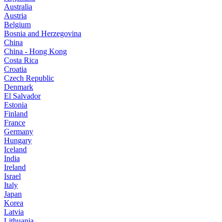
Australia
Austria
Belgium
Bosnia and Herzegovina
China
China - Hong Kong
Costa Rica
Croatia
Czech Republic
Denmark
El Salvador
Estonia
Finland
France
Germany
Hungary
Iceland
India
Ireland
Israel
Italy
Japan
Korea
Latvia
Lithuania