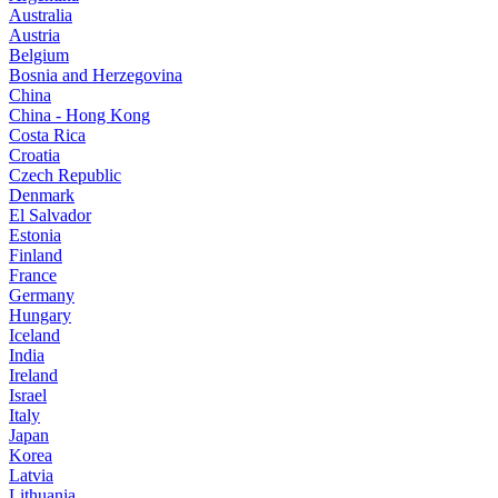
Australia
Austria
Belgium
Bosnia and Herzegovina
China
China - Hong Kong
Costa Rica
Croatia
Czech Republic
Denmark
El Salvador
Estonia
Finland
France
Germany
Hungary
Iceland
India
Ireland
Israel
Italy
Japan
Korea
Latvia
Lithuania