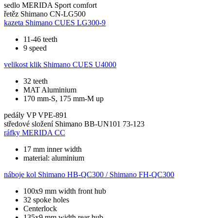
sedlo
MERIDA Sport comfort
řetěz
Shimano CN-LG500
kazeta
Shimano CUES LG300-9
11-46 teeth
9 speed
velikost klik
Shimano CUES U4000
32 teeth
MAT Aluminium
170 mm-S, 175 mm-M up
pedály
VP VPE-891
středové složení
Shimano BB-UN101 73-123
ráfky
MERIDA CC
17 mm inner width
material: aluminium
náboje kol
Shimano HB-QC300 / Shimano FH-QC300
100x9 mm width front hub
32 spoke holes
Centerlock
135x9 mm width rear hub