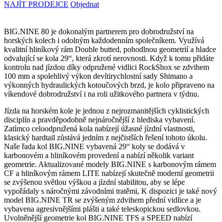
NAJÍT PRODEJCE
Objednat
BIG.NINE 80 je dokonalým partnerem pro dobrodružství na
horských kolech i odolným každodenním společníkem. Využívá
kvalitní hliníkový rám Double butted, pohodlnou geometrií a hladce
odvalující se kola 29“, která zkrotí nerovnosti. Když k tomu přidáte
kontrolu nad jízdou díky odpružené vidlici RockShox se zdvihem
100 mm a spolehlivý výkon devítirychlostní sady Shimano a
výkonných hydraulických kotoučových brzd, je kolo připraveno na
víkendové dobrodružství i na roli užitkového partnera v týdnu.
Jízda na horském kole je jednou z nejrozmanitějších cyklistických
disciplín a pravděpodobně nejnáročnější z hlediska vybavení.
Zatímco celoodpružená kola nabízejí úžasné jízdní vlastnosti,
klasický hardtail zůstává jedním z nejčistších řešení tohoto úkolu.
Naše řada kol BIG.NINE vybavená 29“ koly se dodává v
karbonovém a hliníkovém provedení a nabízí několik variant
geometrie. Aktualizované modely BIG.NINE s karbonovým rámem
CF a hliníkovým rámem LITE nabízejí skutečně moderní geometrii
se zvýšenou světlou výškou a jízdní stabilitou, aby se lépe
vypořádaly s náročnými závodními tratěmi, K dispozici je také nový
model BIG.NINE TR se zvýšeným zdvihem přední vidlice a je
vybavena agresivnějšími plášti a také teleskopickou sedlovkou.
Uvolněnější geometrie kol BIG.NINE TFS a SPEED nabízí