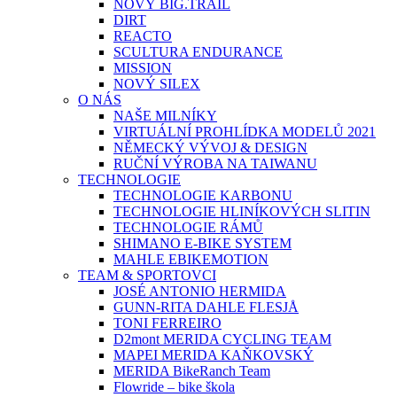
NOVÝ BIG.TRAIL
DIRT
REACTO
SCULTURA ENDURANCE
MISSION
NOVÝ SILEX
O NÁS
NAŠE MILNÍKY
VIRTUÁLNÍ PROHLÍDKA MODELŮ 2021
NĚMECKÝ VÝVOJ & DESIGN
RUČNÍ VÝROBA NA TAIWANU
TECHNOLOGIE
TECHNOLOGIE KARBONU
TECHNOLOGIE HLINÍKOVÝCH SLITIN
TECHNOLOGIE RÁMŮ
SHIMANO E-BIKE SYSTEM
MAHLE EBIKEMOTION
TEAM & SPORTOVCI
JOSÉ ANTONIO HERMIDA
GUNN-RITA DAHLE FLESJÅ
TONI FERREIRO
D2mont MERIDA CYCLING TEAM
MAPEI MERIDA KAŇKOVSKÝ
MERIDA BikeRanch Team
Flowride – bike škola