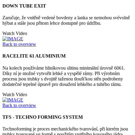
DOWN TUBE EXIT
Zaručuje, že vnitřně vedené bovdeny a lanka se nemohou svévolně
hýbat a stále jsou přitom lehce dostupné pro údržbu.
Watch Video
Back to overview
RACELITE 61 ALUMINIUM
Na kolech používáme hliníkovou slitinu minimální úrovně 6061.
Díky ní je možné vytvořit lehké a vyspělé rámy. Při výrobním
procesu jsou trubky s dvojitě taženou tloušťkou stěn podrobeny
dodatečné tepelné úpravě pro dosažení lehkého a tuhého rámu.
Watch Video
Back to overview
TFS - TECHNO FORMING SYSTEM
Technoforming je proces mechanického tvarování, při kterém jsou
trubky tvarované ve formě s použitím vnitřního kovového jádra.