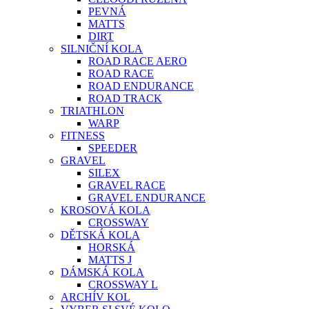
PEVNÁ
MATTS
DIRT
SILNIČNÍ KOLA
ROAD RACE AERO
ROAD RACE
ROAD ENDURANCE
ROAD TRACK
TRIATHLON
WARP
FITNESS
SPEEDER
GRAVEL
SILEX
GRAVEL RACE
GRAVEL ENDURANCE
KROSOVÁ KOLA
CROSSWAY
DĚTSKÁ KOLA
HORSKÁ
MATTS J
DÁMSKÁ KOLA
CROSSWAY L
ARCHÍV KOL