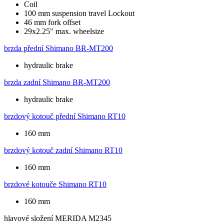
Coil
100 mm suspension travel Lockout
46 mm fork offset
29x2.25" max. wheelsize
brzda přední
Shimano BR-MT200
hydraulic brake
brzda zadní
Shimano BR-MT200
hydraulic brake
brzdový kotouč přední
Shimano RT10
160 mm
brzdový kotouč zadní
Shimano RT10
160 mm
brzdové kotouče
Shimano RT10
160 mm
hlavové složení
MERIDA M2345