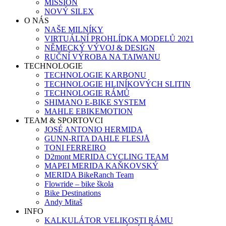
MISSION
NOVÝ SILEX
O NÁS
NAŠE MILNÍKY
VIRTUÁLNÍ PROHLÍDKA MODELŮ 2021
NĚMECKÝ VÝVOJ & DESIGN
RUČNÍ VÝROBA NA TAIWANU
TECHNOLOGIE
TECHNOLOGIE KARBONU
TECHNOLOGIE HLINÍKOVÝCH SLITIN
TECHNOLOGIE RÁMŮ
SHIMANO E-BIKE SYSTEM
MAHLE EBIKEMOTION
TEAM & SPORTOVCI
JOSÉ ANTONIO HERMIDA
GUNN-RITA DAHLE FLESJÅ
TONI FERREIRO
D2mont MERIDA CYCLING TEAM
MAPEI MERIDA KAŇKOVSKÝ
MERIDA BikeRanch Team
Flowride – bike škola
Bike Destinations
Andy Mitaš
INFO
KALKULÁTOR VELIKOSTI RÁMU