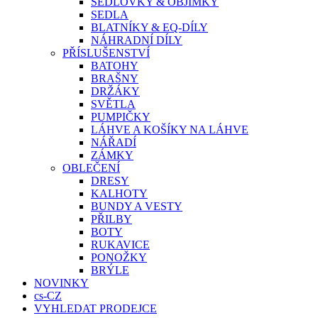
SEDLOVKY & OBJÍMKY
SEDLA
BLATNÍKY & EQ-DÍLY
NÁHRADNÍ DÍLY
PŘÍSLUŠENSTVÍ
BATOHY
BRAŠNY
DRŽÁKY
SVĚTLA
PUMPIČKY
LÁHVE A KOŠÍKY NA LÁHVE
NÁŘADÍ
ZÁMKY
OBLEČENÍ
DRESY
KALHOTY
BUNDY A VESTY
PŘILBY
BOTY
RUKAVICE
PONOŽKY
BRÝLE
NOVINKY
cs-CZ
VYHLEDAT PRODEJCE