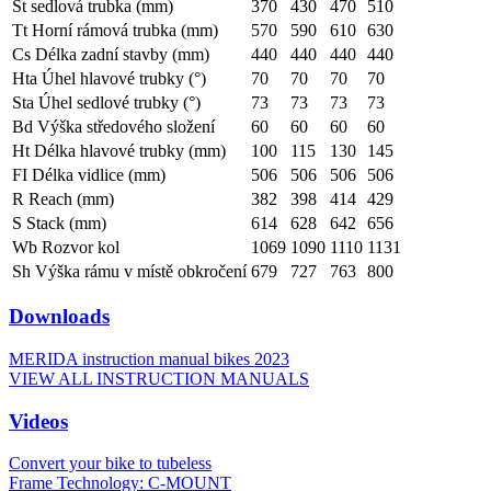
St sedlová trubka (mm)
370
430
470
510
Tt Horní rámová trubka (mm)
570
590
610
630
Cs Délka zadní stavby (mm)
440
440
440
440
Hta Úhel hlavové trubky (°)
70
70
70
70
Sta Úhel sedlové trubky (°)
73
73
73
73
Bd Výška středového složení
60
60
60
60
Ht Délka hlavové trubky (mm)
100
115
130
145
FI Délka vidlice (mm)
506
506
506
506
R Reach (mm)
382
398
414
429
S Stack (mm)
614
628
642
656
Wb Rozvor kol
1069
1090
1110
1131
Sh Výška rámu v místě obkročení
679
727
763
800
Downloads
MERIDA instruction manual bikes 2023
VIEW ALL INSTRUCTION MANUALS
Videos
Convert your bike to tubeless
Frame Technology: C-MOUNT