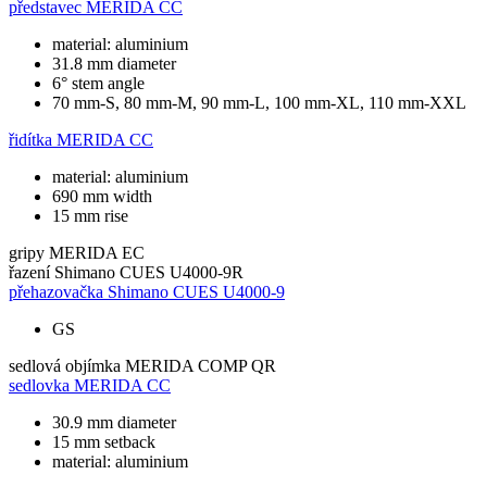
představec
MERIDA CC
material: aluminium
31.8 mm diameter
6° stem angle
70 mm-S, 80 mm-M, 90 mm-L, 100 mm-XL, 110 mm-XXL
řidítka
MERIDA CC
material: aluminium
690 mm width
15 mm rise
gripy
MERIDA EC
řazení
Shimano CUES U4000-9R
přehazovačka
Shimano CUES U4000-9
GS
sedlová objímka
MERIDA COMP QR
sedlovka
MERIDA CC
30.9 mm diameter
15 mm setback
material: aluminium