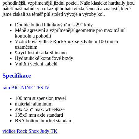
pohodlnější, vzpřímenější jízdní pozici. Naše klasické hardtaily jsou
páteří naší nabídky a ukazují bohatství zkušeností a znalostí, které
jsme získali za téměř půl století vývoje a výroby kol.
Double butted hliníkový rám s 29" koly
Méně agresivní a vzpřímenější geometrie pro maximální
kontrolu a pohodlí
Vzduchová vidlice RockShox se zdvihem 100 mm a
uzamčením
9-rychlostní sada Shimano
Hydraulické kotoučové brzdy
Vnitřní vedení kabelů
Specifikace
rám
BIG.NINE TFS IV
100 mm suspension travel
material: aluminum
29x2.25" max. wheelsize
135x9 mm axle standard
BSA bottom bracket standard
vidlice
Rock Shox Judy TK