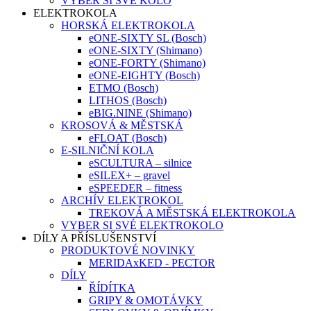
VYBER SI SVÉ KOLO
ELEKTROKOLA
HORSKÁ ELEKTROKOLA
eONE-SIXTY SL (Bosch)
eONE-SIXTY (Shimano)
eONE-FORTY (Shimano)
eONE-EIGHTY (Bosch)
ETMO (Bosch)
LITHOS (Bosch)
eBIG.NINE (Shimano)
KROSOVÁ & MĚSTSKÁ
eFLOAT (Bosch)
E-SILNIČNÍ KOLA
eSCULTURA – silnice
eSILEX+ – gravel
eSPEEDER – fitness
ARCHÍV ELEKTROKOL
TREKOVÁ A MĚSTSKÁ ELEKTROKOLA
VYBER SI SVÉ ELEKTROKOLO
DÍLY A PŘÍSLUŠENSTVÍ
PRODUKTOVÉ NOVINKY
MERIDAxKED - PECTOR
DÍLY
ŘÍDÍTKA
GRIPY & OMOTÁVKY