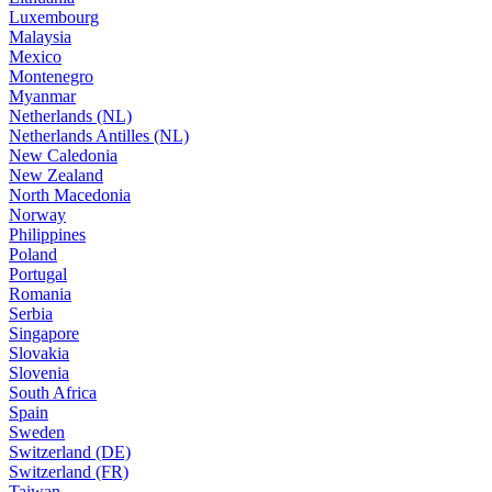
Luxembourg
Malaysia
Mexico
Montenegro
Myanmar
Netherlands (NL)
Netherlands Antilles (NL)
New Caledonia
New Zealand
North Macedonia
Norway
Philippines
Poland
Portugal
Romania
Serbia
Singapore
Slovakia
Slovenia
South Africa
Spain
Sweden
Switzerland (DE)
Switzerland (FR)
Taiwan