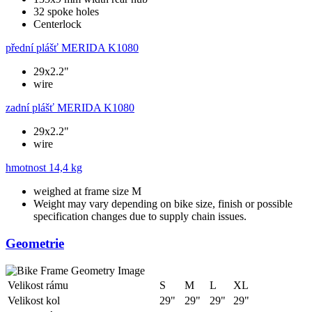
32 spoke holes
Centerlock
přední plášť
MERIDA K1080
29x2.2"
wire
zadní plášť
MERIDA K1080
29x2.2"
wire
hmotnost
14,4 kg
weighed at frame size M
Weight may vary depending on bike size, finish or possible
specification changes due to supply chain issues.
Geometrie
Velikost rámu
S
M
L
XL
Velikost kol
29"
29"
29"
29"