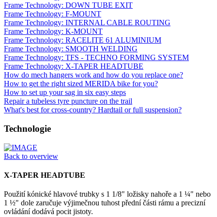
Frame Technology: DOWN TUBE EXIT
Frame Technology: F-MOUNT
Frame Technology: INTERNAL CABLE ROUTING
Frame Technology: K-MOUNT
Frame Technology: RACELITE 61 ALUMINIUM
Frame Technology: SMOOTH WELDING
Frame Technology: TFS - TECHNO FORMING SYSTEM
Frame Technology: X-TAPER HEADTUBE
How do mech hangers work and how do you replace one?
How to get the right sized MERIDA bike for you?
How to set up your sag in six easy steps
Repair a tubeless tyre puncture on the trail
What's best for cross-country? Hardtail or full suspension?
Technologie
Back to overview
X-TAPER HEADTUBE
Použití kónické hlavové trubky s 1 1/8" ložisky nahoře a 1 ¼" nebo
1 ½" dole zaručuje výjimečnou tuhost přední části rámu a precizní
ovládání dodává pocit jistoty.