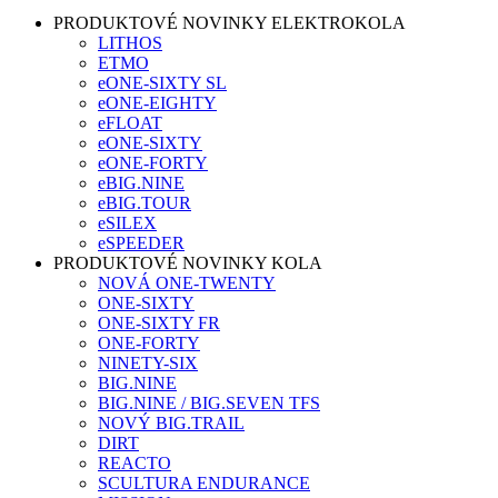
PRODUKTOVÉ NOVINKY ELEKTROKOLA
LITHOS
ETMO
eONE-SIXTY SL
eONE-EIGHTY
eFLOAT
eONE-SIXTY
eONE-FORTY
eBIG.NINE
eBIG.TOUR
eSILEX
eSPEEDER
PRODUKTOVÉ NOVINKY KOLA
NOVÁ ONE-TWENTY
ONE-SIXTY
ONE-SIXTY FR
ONE-FORTY
NINETY-SIX
BIG.NINE
BIG.NINE / BIG.SEVEN TFS
NOVÝ BIG.TRAIL
DIRT
REACTO
SCULTURA ENDURANCE