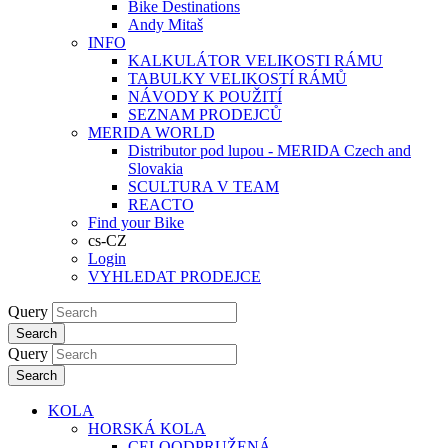
Bike Destinations
Andy Mitaš
INFO
KALKULÁTOR VELIKOSTI RÁMU
TABULKY VELIKOSTÍ RÁMŮ
NÁVODY K POUŽITÍ
SEZNAM PRODEJCŮ
MERIDA WORLD
Distributor pod lupou - MERIDA Czech and
Slovakia
SCULTURA V TEAM
REACTO
Find your Bike
cs-CZ
Login
VYHLEDAT PRODEJCE
Query
Search
Query
Search
KOLA
HORSKÁ KOLA
CELOODPRUŽENÁ