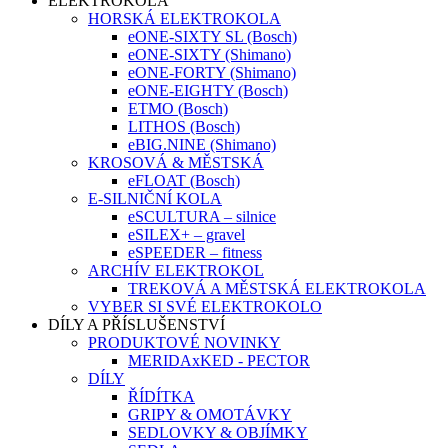
ELEKTROKOLA
HORSKÁ ELEKTROKOLA
eONE-SIXTY SL (Bosch)
eONE-SIXTY (Shimano)
eONE-FORTY (Shimano)
eONE-EIGHTY (Bosch)
ETMO (Bosch)
LITHOS (Bosch)
eBIG.NINE (Shimano)
KROSOVÁ & MĚSTSKÁ
eFLOAT (Bosch)
E-SILNIČNÍ KOLA
eSCULTURA – silnice
eSILEX+ – gravel
eSPEEDER – fitness
ARCHÍV ELEKTROKOL
TREKOVÁ A MĚSTSKÁ ELEKTROKOLA
VYBER SI SVÉ ELEKTROKOLO
DÍLY A PŘÍSLUŠENSTVÍ
PRODUKTOVÉ NOVINKY
MERIDAxKED - PECTOR
DÍLY
ŘÍDÍTKA
GRIPY & OMOTÁVKY
SEDLOVKY & OBJÍMKY