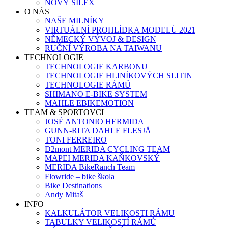
NOVÝ SILEX
O NÁS
NAŠE MILNÍKY
VIRTUÁLNÍ PROHLÍDKA MODELŮ 2021
NĚMECKÝ VÝVOJ & DESIGN
RUČNÍ VÝROBA NA TAIWANU
TECHNOLOGIE
TECHNOLOGIE KARBONU
TECHNOLOGIE HLINÍKOVÝCH SLITIN
TECHNOLOGIE RÁMŮ
SHIMANO E-BIKE SYSTEM
MAHLE EBIKEMOTION
TEAM & SPORTOVCI
JOSÉ ANTONIO HERMIDA
GUNN-RITA DAHLE FLESJÅ
TONI FERREIRO
D2mont MERIDA CYCLING TEAM
MAPEI MERIDA KAŇKOVSKÝ
MERIDA BikeRanch Team
Flowride – bike škola
Bike Destinations
Andy Mitaš
INFO
KALKULÁTOR VELIKOSTI RÁMU
TABULKY VELIKOSTÍ RÁMŮ