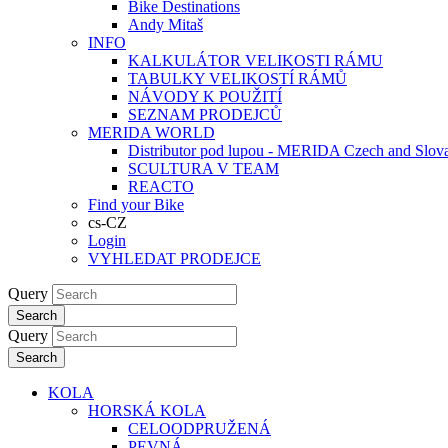
Bike Destinations
Andy Mitaš
INFO
KALKULÁTOR VELIKOSTI RÁMU
TABULKY VELIKOSTÍ RÁMŮ
NÁVODY K POUŽITÍ
SEZNAM PRODEJCŮ
MERIDA WORLD
Distributor pod lupou - MERIDA Czech and Slov
SCULTURA V TEAM
REACTO
Find your Bike
cs-CZ
Login
VYHLEDAT PRODEJCE
Query
Search
Query
Search
KOLA
HORSKÁ KOLA
CELOODPRUŽENÁ
PEVNÁ