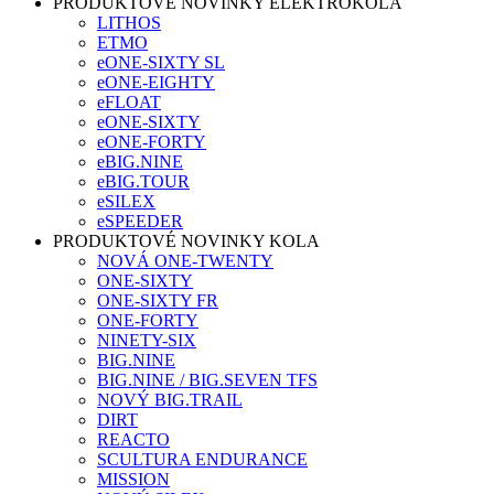
PRODUKTOVÉ NOVINKY ELEKTROKOLA
LITHOS
ETMO
eONE-SIXTY SL
eONE-EIGHTY
eFLOAT
eONE-SIXTY
eONE-FORTY
eBIG.NINE
eBIG.TOUR
eSILEX
eSPEEDER
PRODUKTOVÉ NOVINKY KOLA
NOVÁ ONE-TWENTY
ONE-SIXTY
ONE-SIXTY FR
ONE-FORTY
NINETY-SIX
BIG.NINE
BIG.NINE / BIG.SEVEN TFS
NOVÝ BIG.TRAIL
DIRT
REACTO
SCULTURA ENDURANCE
MISSION