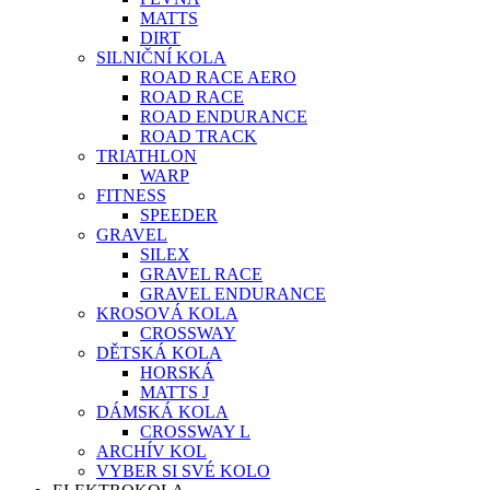
MATTS
DIRT
SILNIČNÍ KOLA
ROAD RACE AERO
ROAD RACE
ROAD ENDURANCE
ROAD TRACK
TRIATHLON
WARP
FITNESS
SPEEDER
GRAVEL
SILEX
GRAVEL RACE
GRAVEL ENDURANCE
KROSOVÁ KOLA
CROSSWAY
DĚTSKÁ KOLA
HORSKÁ
MATTS J
DÁMSKÁ KOLA
CROSSWAY L
ARCHÍV KOL
VYBER SI SVÉ KOLO