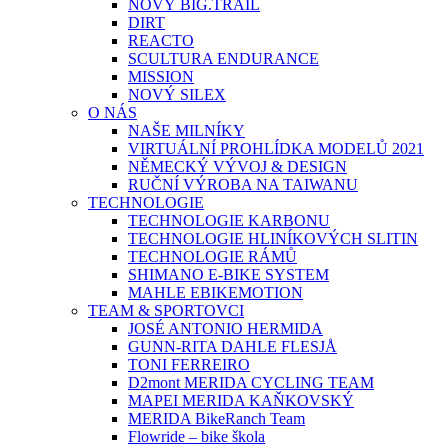
NOVÝ BIG.TRAIL
DIRT
REACTO
SCULTURA ENDURANCE
MISSION
NOVÝ SILEX
O NÁS
NAŠE MILNÍKY
VIRTUÁLNÍ PROHLÍDKA MODELŮ 2021
NĚMECKÝ VÝVOJ & DESIGN
RUČNÍ VÝROBA NA TAIWANU
TECHNOLOGIE
TECHNOLOGIE KARBONU
TECHNOLOGIE HLINÍKOVÝCH SLITIN
TECHNOLOGIE RÁMŮ
SHIMANO E-BIKE SYSTEM
MAHLE EBIKEMOTION
TEAM & SPORTOVCI
JOSÉ ANTONIO HERMIDA
GUNN-RITA DAHLE FLESJÅ
TONI FERREIRO
D2mont MERIDA CYCLING TEAM
MAPEI MERIDA KAŇKOVSKÝ
MERIDA BikeRanch Team
Flowride – bike škola