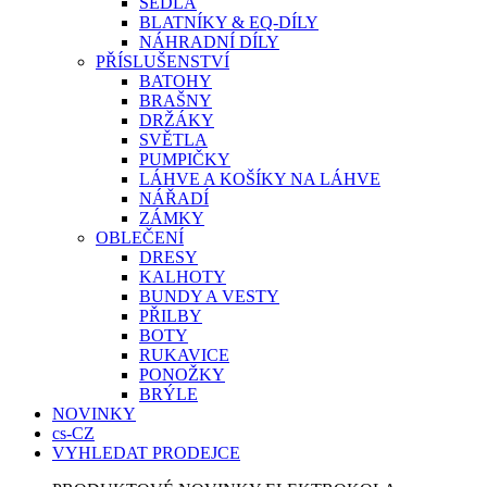
SEDLA
BLATNÍKY & EQ-DÍLY
NÁHRADNÍ DÍLY
PŘÍSLUŠENSTVÍ
BATOHY
BRAŠNY
DRŽÁKY
SVĚTLA
PUMPIČKY
LÁHVE A KOŠÍKY NA LÁHVE
NÁŘADÍ
ZÁMKY
OBLEČENÍ
DRESY
KALHOTY
BUNDY A VESTY
PŘILBY
BOTY
RUKAVICE
PONOŽKY
BRÝLE
NOVINKY
cs-CZ
VYHLEDAT PRODEJCE