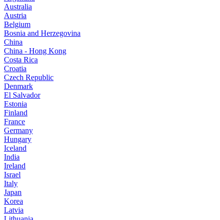
Australia
Austria
Belgium
Bosnia and Herzegovina
China
China - Hong Kong
Costa Rica
Croatia
Czech Republic
Denmark
El Salvador
Estonia
Finland
France
Germany
Hungary
Iceland
India
Ireland
Israel
Italy
Japan
Korea
Latvia
Lithuania