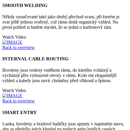
SMOOTH WELDING
Někdy označované také jako druhý přechod svaru, při kterém je
svar ještě jednou svařený, což rámu dodá organický vzhled. Na
první pohled si budete myslet, že se jedná o karbonový rám.
Watch Video
Back to overview
INTERNAL CABLE ROUTING
Bovdeny jsou vedeny vnitřkem rámu, do kterého vcházejí a
vycházejí přes vyhrazené otvory v rámu. Kolo má elegantnější
vzhled a kabely jsou navíc chráněny před vlhkostí a špínou.
Watch Video
Back to overview
SMART ENTRY
Lanka, bovdeny a brzdové hadičky jsou upnuty v napnutém stavu,
aby se předešlo jejich klepání na trailech nebo horších cestách.