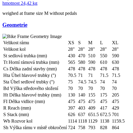
hmotnost
24,42 kg
weighed at frame size M without pedals
Geometrie
Velikost rámu
XS
S
M
L
XL
Velikost kol
28"
28"
28"
28"
28"
St sedlová trubka (mm)
430
470
510
550
590
Tt Horní rámová trubka (mm)
565
580
590
610
630
Cs Délka zadní stavby (mm)
478
478
478
478
478
Hta Úhel hlavové trubky (°)
70.5
71
71
71.5
71.5
Sta Úhel sedlové trubky (°)
75
74.5
74.5
74
74
Bd Výška středového složení
70
70
70
70
70
Ht Délka hlavové trubky (mm)
130
140
155
175
205
FI Délka vidlice (mm)
475
475
475
475
475
R Reach (mm)
397
403
409
417
429
S Stack (mm)
626
637
651.5
672.5
701
Wb Rozvor kol
1114
1118
1129
1138
1159.5
Sh Výška rámu v místě obkročení
724
758
793
828
864