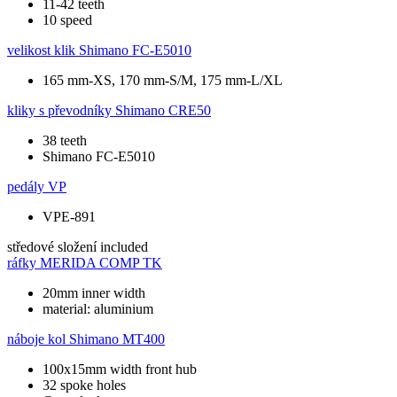
11-42 teeth
10 speed
velikost klik
Shimano FC-E5010
165 mm-XS, 170 mm-S/M, 175 mm-L/XL
kliky s převodníky
Shimano CRE50
38 teeth
Shimano FC-E5010
pedály
VP
VPE-891
středové složení
included
ráfky
MERIDA COMP TK
20mm inner width
material: aluminium
náboje kol
Shimano MT400
100x15mm width front hub
32 spoke holes