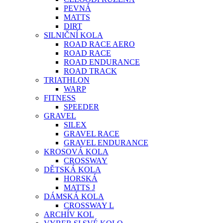
PEVNÁ
MATTS
DIRT
SILNIČNÍ KOLA
ROAD RACE AERO
ROAD RACE
ROAD ENDURANCE
ROAD TRACK
TRIATHLON
WARP
FITNESS
SPEEDER
GRAVEL
SILEX
GRAVEL RACE
GRAVEL ENDURANCE
KROSOVÁ KOLA
CROSSWAY
DĚTSKÁ KOLA
HORSKÁ
MATTS J
DÁMSKÁ KOLA
CROSSWAY L
ARCHÍV KOL