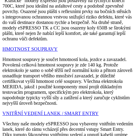
"Klasické" modely Espresso jsou postaveny na rychlých kolech
700C, které jsou ideální na asfaltové cesty a podobně zpevněné
povrchy. Osazené jsou plášti s reflexními prvky na bočních stěnách
s integrovanou ochrannou vrstvou snižující riziko defektu, které vás
do vaší destinace dostanou rychle a bezpečně. Na druhé straně,
modely eSPRESSO TK a CC jsou osazeny koly 650B se širokými
plášti, které nejen že nabízí lepší komfort, ale také garantují lepší
ochranu vůči defektům.
HMOTNOST SOUPRAVY
Hmotnost soupravy je součet hmotností kola, jezdce a zavazadel.
Povolená celková hmotnost soupravy je zde 140 kg. Protože
elektrokolo je samo o sobě těžší než normální kolo a přitom zároveň
usnadňuje transport většího množství zavazadel, je důležité
certifikovat vyšší hmotnost celé soupravy. Všechna elektrokola
MERIDA, jakož i použité komponenty musí projít důkladným
testovacím programem, specifickým pro elektrokola, který
napodobuje typicky vyšší síly a zatížení a který zaručuje cyklistům
nejvyšší úroveň bezpečnosti.
VNITŘNÍ VEDENÍ LANEK / SMART ENTRY
Všechny naše modely eSPRESSO jsou vybaveny vnitřním vedením
lanek, které do rámu vcházejí přes decentní vstupy Smart Entry.
Díky tomuto šikovnému vnitřnímu vedení a upnutí kabelů umíme