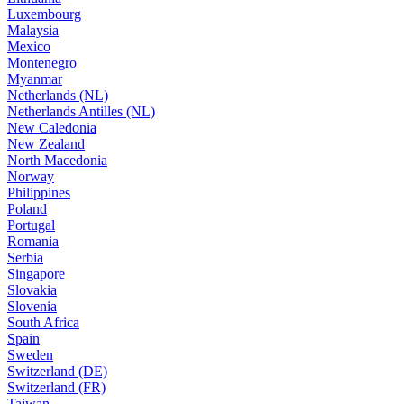
Luxembourg
Malaysia
Mexico
Montenegro
Myanmar
Netherlands (NL)
Netherlands Antilles (NL)
New Caledonia
New Zealand
North Macedonia
Norway
Philippines
Poland
Portugal
Romania
Serbia
Singapore
Slovakia
Slovenia
South Africa
Spain
Sweden
Switzerland (DE)
Switzerland (FR)
Taiwan