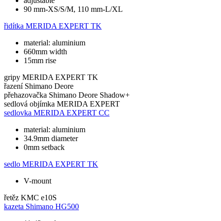
adjustable
90 mm-XS/S/M, 110 mm-L/XL
řidítka
MERIDA EXPERT TK
material: aluminium
660mm width
15mm rise
gripy
MERIDA EXPERT TK
řazení
Shimano Deore
přehazovačka
Shimano Deore Shadow+
sedlová objímka
MERIDA EXPERT
sedlovka
MERIDA EXPERT CC
material: aluminium
34.9mm diameter
0mm setback
sedlo
MERIDA EXPERT TK
V-mount
řetěz
KMC e10S
kazeta
Shimano HG500