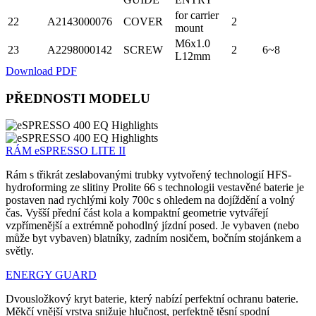
for carrier
22
A2143000076
COVER
2
mount
M6x1.0
23
A2298000142
SCREW
2
6~8
L12mm
Download PDF
PŘEDNOSTI MODELU
RÁM eSPRESSO LITE II
Rám s třikrát zeslabovanými trubky vytvořený technologií HFS-
hydroforming ze slitiny Prolite 66 s technologii vestavěné baterie je
postaven nad rychlými koly 700c s ohledem na dojíždění a volný
čas. Vyšší přední část kola a kompaktní geometrie vytvářejí
vzpřímenější a extrémně pohodlný jízdní posed. Je vybaven (nebo
může byt vybaven) blatníky, zadním nosičem, bočním stojánkem a
světly.
ENERGY GUARD
Dvousložkový kryt baterie, který nabízí perfektní ochranu baterie.
Měkčí vnější vrstva snižuje hlučnost, perfektně těsní spodní