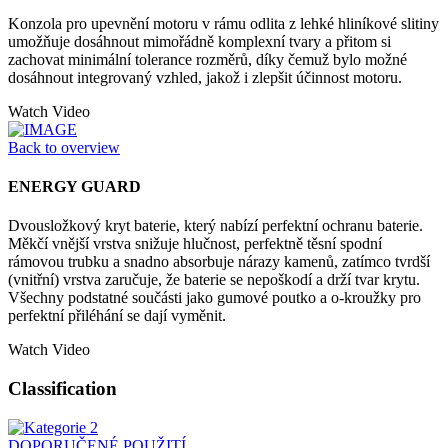
Konzola pro upevnění motoru v rámu odlita z lehké hliníkové slitiny
umožňuje dosáhnout mimořádně komplexní tvary a přitom si
zachovat minimální tolerance rozměrů, díky čemuž bylo možné
dosáhnout integrovaný vzhled, jakož i zlepšit účinnost motoru.
Watch Video
Back to overview
ENERGY GUARD
Dvousložkový kryt baterie, který nabízí perfektní ochranu baterie.
Měkčí vnější vrstva snižuje hlučnost, perfektně těsní spodní
rámovou trubku a snadno absorbuje nárazy kamenů, zatímco tvrdší
(vnitřní) vrstva zaručuje, že baterie se nepoškodí a drží tvar krytu.
Všechny podstatné součásti jako gumové poutko a o-kroužky pro
perfektní přiléhání se dají vyměnit.
Watch Video
Classification
DOPORUČENÉ POUŽITÍ