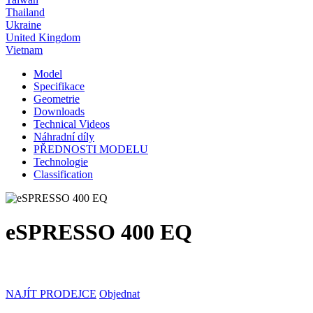
Thailand
Ukraine
United Kingdom
Vietnam
Model
Specifikace
Geometrie
Downloads
Technical Videos
Náhradní díly
PŘEDNOSTI MODELU
Technologie
Classification
eSPRESSO 400 EQ
NAJÍT PRODEJCE
Objednat