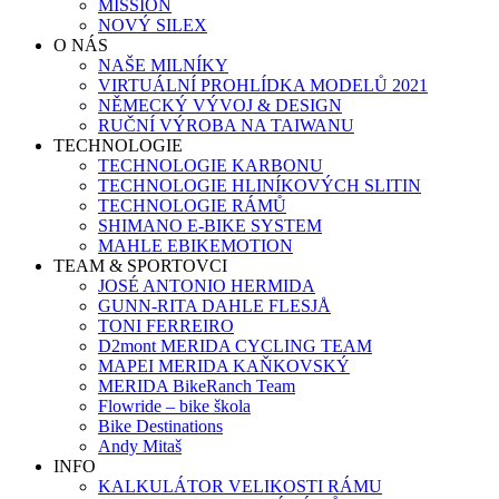
MISSION
NOVÝ SILEX
O NÁS
NAŠE MILNÍKY
VIRTUÁLNÍ PROHLÍDKA MODELŮ 2021
NĚMECKÝ VÝVOJ & DESIGN
RUČNÍ VÝROBA NA TAIWANU
TECHNOLOGIE
TECHNOLOGIE KARBONU
TECHNOLOGIE HLINÍKOVÝCH SLITIN
TECHNOLOGIE RÁMŮ
SHIMANO E-BIKE SYSTEM
MAHLE EBIKEMOTION
TEAM & SPORTOVCI
JOSÉ ANTONIO HERMIDA
GUNN-RITA DAHLE FLESJÅ
TONI FERREIRO
D2mont MERIDA CYCLING TEAM
MAPEI MERIDA KAŇKOVSKÝ
MERIDA BikeRanch Team
Flowride – bike škola
Bike Destinations
Andy Mitaš
INFO
KALKULÁTOR VELIKOSTI RÁMU