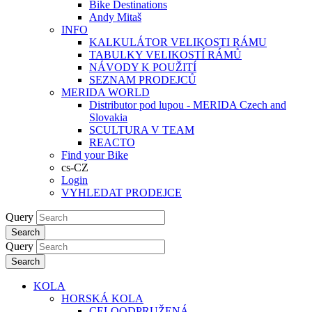
Bike Destinations
Andy Mitaš
INFO
KALKULÁTOR VELIKOSTI RÁMU
TABULKY VELIKOSTÍ RÁMŮ
NÁVODY K POUŽITÍ
SEZNAM PRODEJCŮ
MERIDA WORLD
Distributor pod lupou - MERIDA Czech and
Slovakia
SCULTURA V TEAM
REACTO
Find your Bike
cs-CZ
Login
VYHLEDAT PRODEJCE
Query
Search
Query
Search
KOLA
HORSKÁ KOLA
CELOODPRUŽENÁ