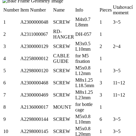
Utahovací
Number
Item Number
Name
Info
Pieces
moment
M4x0.7
1
A2300000048
SCREW
1
3~5
L8mm
RD-
2
A2311000067
DH-057
1
HANGER
M3x0.5
3
A2300000129
SCREW
2
2~4
L10mm
CABLE
for M5
4
A2258000012
1
GUIDE
fixation
M5x0.8
5
A2298000120
SCREW
1
3~5
L12mm
M8x1.25
6
A2300000468
SCREW
3
11~12
L18.5mm
M8x1.25
7
A2300000469
SCREW
3
11~12
L23mm
for bottle
8
A2136000017
MOUNT
1
cage
M5x0.8
9
A2298000144
SCREW
6
3~5
L10mm
M5x0.8
10
A2298000145
SCREW
1
3~5
L20mm