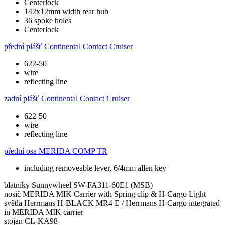
Centerlock
142x12mm width rear hub
36 spoke holes
Centerlock
přední plášť
Continental Contact Cruiser
622-50
wire
reflecting line
zadní plášť
Continental Contact Cruiser
622-50
wire
reflecting line
přední osa
MERIDA COMP TR
including removeable lever, 6/4mm allen key
blatníky
Sunnywheel SW-FA311-60E1 (MSB)
nosič
MERIDA MIK Carrier with Spring clip & H-Cargo Light
světla
Herrmans H-BLACK MR4 E / Herrmans H-Cargo integrated
in MERIDA MIK carrier
stojan
CL-KA98