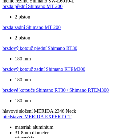
měnič režimu
Shimano SW-E6010-L
brzda přední
Shimano MT-200
2 piston
brzda zadní
Shimano MT-200
2 piston
brzdový kotouč přední
Shimano RT30
180 mm
brzdový kotouč zadní
Shimano RTEM300
180 mm
brzdové kotouče
Shimano RT30 / Shimano RTEM300
180 mm
hlavové složení
MERIDA 2346 Neck
představec
MERIDA EXPERT CT
material: aluminium
31.8mm diameter