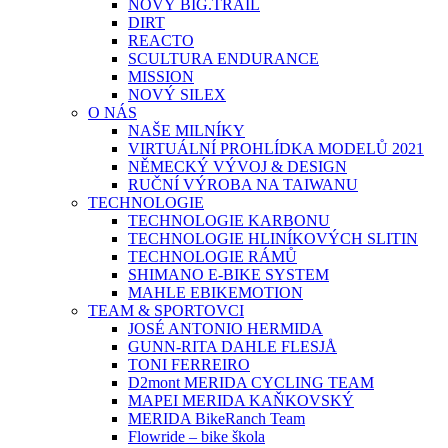
NOVÝ BIG.TRAIL
DIRT
REACTO
SCULTURA ENDURANCE
MISSION
NOVÝ SILEX
O NÁS
NAŠE MILNÍKY
VIRTUÁLNÍ PROHLÍDKA MODELŮ 2021
NĚMECKÝ VÝVOJ & DESIGN
RUČNÍ VÝROBA NA TAIWANU
TECHNOLOGIE
TECHNOLOGIE KARBONU
TECHNOLOGIE HLINÍKOVÝCH SLITIN
TECHNOLOGIE RÁMŮ
SHIMANO E-BIKE SYSTEM
MAHLE EBIKEMOTION
TEAM & SPORTOVCI
JOSÉ ANTONIO HERMIDA
GUNN-RITA DAHLE FLESJÅ
TONI FERREIRO
D2mont MERIDA CYCLING TEAM
MAPEI MERIDA KAŇKOVSKÝ
MERIDA BikeRanch Team
Flowride – bike škola