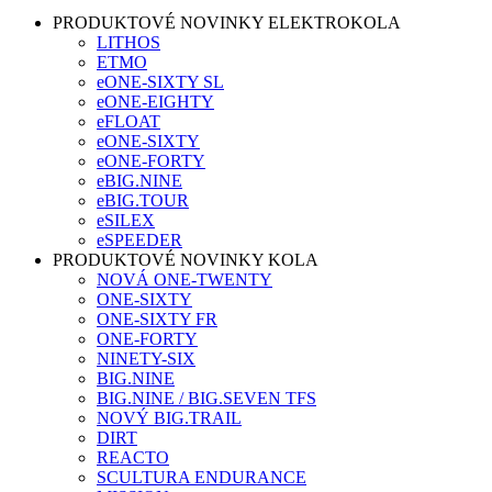
PRODUKTOVÉ NOVINKY ELEKTROKOLA
LITHOS
ETMO
eONE-SIXTY SL
eONE-EIGHTY
eFLOAT
eONE-SIXTY
eONE-FORTY
eBIG.NINE
eBIG.TOUR
eSILEX
eSPEEDER
PRODUKTOVÉ NOVINKY KOLA
NOVÁ ONE-TWENTY
ONE-SIXTY
ONE-SIXTY FR
ONE-FORTY
NINETY-SIX
BIG.NINE
BIG.NINE / BIG.SEVEN TFS
NOVÝ BIG.TRAIL
DIRT
REACTO
SCULTURA ENDURANCE