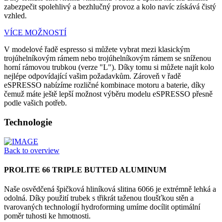
zabezpečit spolehlivý a bezhlučný provoz a kolo navíc získává čistý
vzhled.
VÍCE MOŽNOSTÍ
V modelové řadě espresso si můžete vybrat mezi klasickým
trojúhelníkovým rámem nebo trojúhelníkovým rámem se sníženou
horní rámovou trubkou (verze "L"). Díky tomu si můžete najít kolo
nejlépe odpovídající vašim požadavkům. Zároveň v řadě
eSPRESSO nabízíme rozličné kombinace motoru a baterie, díky
čemuž máte ještě lepší možnost výběru modelu eSPRESSO přesně
podle vašich potřeb.
Technologie
Back to overview
PROLITE 66 TRIPLE BUTTED ALUMINUM
Naše osvědčená špičková hliníková slitina 6066 je extrémně lehká a
odolná. Díky použití trubek s třikrát taženou tloušťkou stěn a
tvarovaných technologií hydroforming umíme docílit optimální
poměr tuhosti ke hmotnosti.