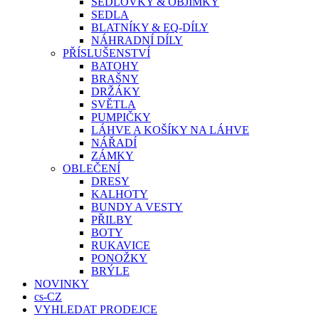
SEDLOVKY & OBJÍMKY
SEDLA
BLATNÍKY & EQ-DÍLY
NÁHRADNÍ DÍLY
PŘÍSLUŠENSTVÍ
BATOHY
BRAŠNY
DRŽÁKY
SVĚTLA
PUMPIČKY
LÁHVE A KOŠÍKY NA LÁHVE
NÁŘADÍ
ZÁMKY
OBLEČENÍ
DRESY
KALHOTY
BUNDY A VESTY
PŘILBY
BOTY
RUKAVICE
PONOŽKY
BRÝLE
NOVINKY
cs-CZ
VYHLEDAT PRODEJCE