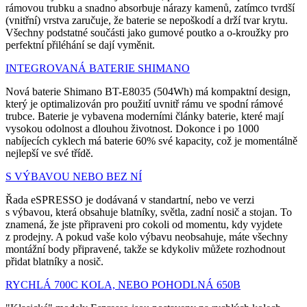
rámovou trubku a snadno absorbuje nárazy kamenů, zatímco tvrdší
(vnitřní) vrstva zaručuje, že baterie se nepoškodí a drží tvar krytu.
Všechny podstatné součásti jako gumové poutko a o-kroužky pro
perfektní přiléhání se dají vyměnit.
INTEGROVANÁ BATERIE SHIMANO
Nová baterie Shimano BT-E8035 (504Wh) má kompaktní design,
který je optimalizován pro použití uvnitř rámu ve spodní rámové
trubce. Baterie je vybavena moderními články baterie, které mají
vysokou odolnost a dlouhou životnost. Dokonce i po 1000
nabíjecích cyklech má baterie 60% své kapacity, což je momentálně
nejlepší ve své třídě.
S VÝBAVOU NEBO BEZ NÍ
Řada eSPRESSO je dodávaná v standartní, nebo ve verzi
s výbavou, která obsahuje blatníky, světla, zadní nosič a stojan. To
znamená, že jste připraveni pro cokoli od momentu, kdy vyjdete
z prodejny. A pokud vaše kolo výbavu neobsahuje, máte všechny
montážní body připravené, takže se kdykoliv můžete rozhodnout
přidat blatníky a nosič.
RYCHLÁ 700C KOLA, NEBO POHODLNÁ 650B