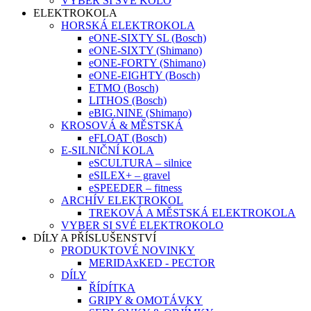
VYBER SI SVÉ KOLO
ELEKTROKOLA
HORSKÁ ELEKTROKOLA
eONE-SIXTY SL (Bosch)
eONE-SIXTY (Shimano)
eONE-FORTY (Shimano)
eONE-EIGHTY (Bosch)
ETMO (Bosch)
LITHOS (Bosch)
eBIG.NINE (Shimano)
KROSOVÁ & MĚSTSKÁ
eFLOAT (Bosch)
E-SILNIČNÍ KOLA
eSCULTURA – silnice
eSILEX+ – gravel
eSPEEDER – fitness
ARCHÍV ELEKTROKOL
TREKOVÁ A MĚSTSKÁ ELEKTROKOLA
VYBER SI SVÉ ELEKTROKOLO
DÍLY A PŘÍSLUŠENSTVÍ
PRODUKTOVÉ NOVINKY
MERIDAxKED - PECTOR
DÍLY
ŘÍDÍTKA
GRIPY & OMOTÁVKY