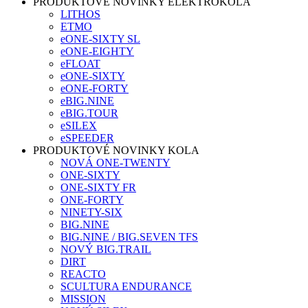
PRODUKTOVÉ NOVINKY ELEKTROKOLA
LITHOS
ETMO
eONE-SIXTY SL
eONE-EIGHTY
eFLOAT
eONE-SIXTY
eONE-FORTY
eBIG.NINE
eBIG.TOUR
eSILEX
eSPEEDER
PRODUKTOVÉ NOVINKY KOLA
NOVÁ ONE-TWENTY
ONE-SIXTY
ONE-SIXTY FR
ONE-FORTY
NINETY-SIX
BIG.NINE
BIG.NINE / BIG.SEVEN TFS
NOVÝ BIG.TRAIL
DIRT
REACTO
SCULTURA ENDURANCE
MISSION