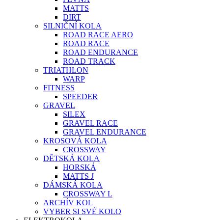
MATTS
DIRT
SILNIČNÍ KOLA
ROAD RACE AERO
ROAD RACE
ROAD ENDURANCE
ROAD TRACK
TRIATHLON
WARP
FITNESS
SPEEDER
GRAVEL
SILEX
GRAVEL RACE
GRAVEL ENDURANCE
KROSOVÁ KOLA
CROSSWAY
DĚTSKÁ KOLA
HORSKÁ
MATTS J
DÁMSKÁ KOLA
CROSSWAY L
ARCHÍV KOL
VYBER SI SVÉ KOLO