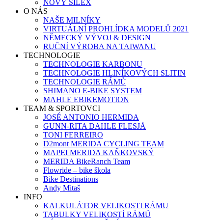
NOVÝ SILEX
O NÁS
NAŠE MILNÍKY
VIRTUÁLNÍ PROHLÍDKA MODELŮ 2021
NĚMECKÝ VÝVOJ & DESIGN
RUČNÍ VÝROBA NA TAIWANU
TECHNOLOGIE
TECHNOLOGIE KARBONU
TECHNOLOGIE HLINÍKOVÝCH SLITIN
TECHNOLOGIE RÁMŮ
SHIMANO E-BIKE SYSTEM
MAHLE EBIKEMOTION
TEAM & SPORTOVCI
JOSÉ ANTONIO HERMIDA
GUNN-RITA DAHLE FLESJÅ
TONI FERREIRO
D2mont MERIDA CYCLING TEAM
MAPEI MERIDA KAŇKOVSKÝ
MERIDA BikeRanch Team
Flowride – bike škola
Bike Destinations
Andy Mitaš
INFO
KALKULÁTOR VELIKOSTI RÁMU
TABULKY VELIKOSTÍ RÁMŮ