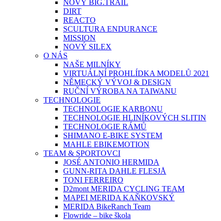
NOVÝ BIG.TRAIL
DIRT
REACTO
SCULTURA ENDURANCE
MISSION
NOVÝ SILEX
O NÁS
NAŠE MILNÍKY
VIRTUÁLNÍ PROHLÍDKA MODELŮ 2021
NĚMECKÝ VÝVOJ & DESIGN
RUČNÍ VÝROBA NA TAIWANU
TECHNOLOGIE
TECHNOLOGIE KARBONU
TECHNOLOGIE HLINÍKOVÝCH SLITIN
TECHNOLOGIE RÁMŮ
SHIMANO E-BIKE SYSTEM
MAHLE EBIKEMOTION
TEAM & SPORTOVCI
JOSÉ ANTONIO HERMIDA
GUNN-RITA DAHLE FLESJÅ
TONI FERREIRO
D2mont MERIDA CYCLING TEAM
MAPEI MERIDA KAŇKOVSKÝ
MERIDA BikeRanch Team
Flowride – bike škola