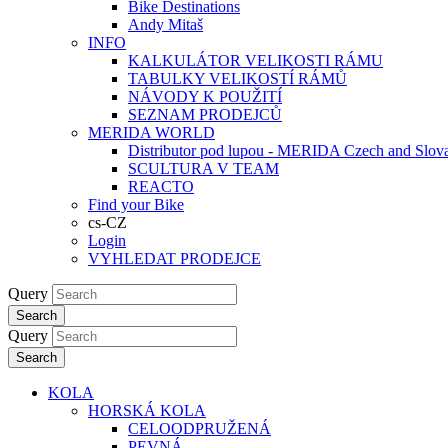
Bike Destinations
Andy Mitaš
INFO
KALKULÁTOR VELIKOSTI RÁMU
TABULKY VELIKOSTÍ RÁMŮ
NÁVODY K POUŽITÍ
SEZNAM PRODEJCŮ
MERIDA WORLD
Distributor pod lupou - MERIDA Czech and Slov
SCULTURA V TEAM
REACTO
Find your Bike
cs-CZ
Login
VYHLEDAT PRODEJCE
Query
Search
Query
Search
KOLA
HORSKÁ KOLA
CELOODPRUŽENÁ
PEVNÁ