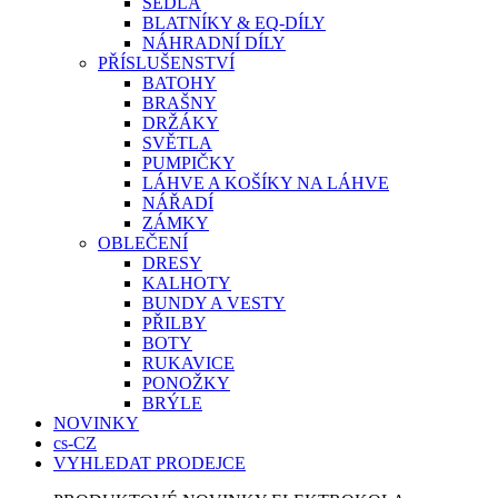
SEDLA
BLATNÍKY & EQ-DÍLY
NÁHRADNÍ DÍLY
PŘÍSLUŠENSTVÍ
BATOHY
BRAŠNY
DRŽÁKY
SVĚTLA
PUMPIČKY
LÁHVE A KOŠÍKY NA LÁHVE
NÁŘADÍ
ZÁMKY
OBLEČENÍ
DRESY
KALHOTY
BUNDY A VESTY
PŘILBY
BOTY
RUKAVICE
PONOŽKY
BRÝLE
NOVINKY
cs-CZ
VYHLEDAT PRODEJCE