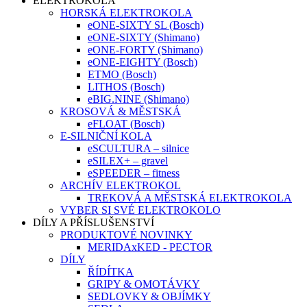
ELEKTROKOLA
HORSKÁ ELEKTROKOLA
eONE-SIXTY SL (Bosch)
eONE-SIXTY (Shimano)
eONE-FORTY (Shimano)
eONE-EIGHTY (Bosch)
ETMO (Bosch)
LITHOS (Bosch)
eBIG.NINE (Shimano)
KROSOVÁ & MĚSTSKÁ
eFLOAT (Bosch)
E-SILNIČNÍ KOLA
eSCULTURA – silnice
eSILEX+ – gravel
eSPEEDER – fitness
ARCHÍV ELEKTROKOL
TREKOVÁ A MĚSTSKÁ ELEKTROKOLA
VYBER SI SVÉ ELEKTROKOLO
DÍLY A PŘÍSLUŠENSTVÍ
PRODUKTOVÉ NOVINKY
MERIDAxKED - PECTOR
DÍLY
ŘÍDÍTKA
GRIPY & OMOTÁVKY
SEDLOVKY & OBJÍMKY