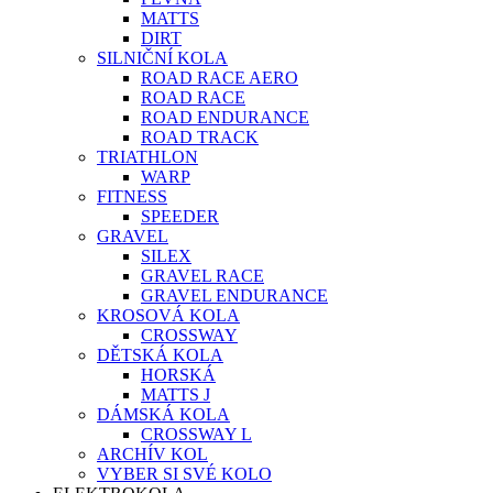
MATTS
DIRT
SILNIČNÍ KOLA
ROAD RACE AERO
ROAD RACE
ROAD ENDURANCE
ROAD TRACK
TRIATHLON
WARP
FITNESS
SPEEDER
GRAVEL
SILEX
GRAVEL RACE
GRAVEL ENDURANCE
KROSOVÁ KOLA
CROSSWAY
DĚTSKÁ KOLA
HORSKÁ
MATTS J
DÁMSKÁ KOLA
CROSSWAY L
ARCHÍV KOL
VYBER SI SVÉ KOLO