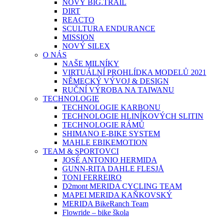
NOVÝ BIG.TRAIL
DIRT
REACTO
SCULTURA ENDURANCE
MISSION
NOVÝ SILEX
O NÁS
NAŠE MILNÍKY
VIRTUÁLNÍ PROHLÍDKA MODELŮ 2021
NĚMECKÝ VÝVOJ & DESIGN
RUČNÍ VÝROBA NA TAIWANU
TECHNOLOGIE
TECHNOLOGIE KARBONU
TECHNOLOGIE HLINÍKOVÝCH SLITIN
TECHNOLOGIE RÁMŮ
SHIMANO E-BIKE SYSTEM
MAHLE EBIKEMOTION
TEAM & SPORTOVCI
JOSÉ ANTONIO HERMIDA
GUNN-RITA DAHLE FLESJÅ
TONI FERREIRO
D2mont MERIDA CYCLING TEAM
MAPEI MERIDA KAŇKOVSKÝ
MERIDA BikeRanch Team
Flowride – bike škola