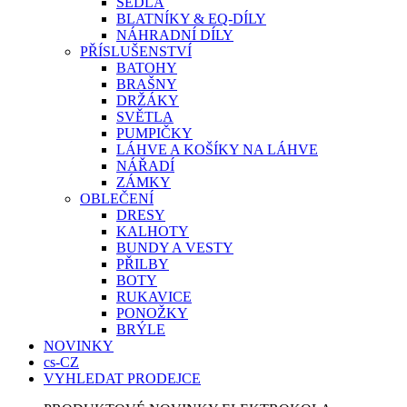
SEDLA
BLATNÍKY & EQ-DÍLY
NÁHRADNÍ DÍLY
PŘÍSLUŠENSTVÍ
BATOHY
BRAŠNY
DRŽÁKY
SVĚTLA
PUMPIČKY
LÁHVE A KOŠÍKY NA LÁHVE
NÁŘADÍ
ZÁMKY
OBLEČENÍ
DRESY
KALHOTY
BUNDY A VESTY
PŘILBY
BOTY
RUKAVICE
PONOŽKY
BRÝLE
NOVINKY
cs-CZ
VYHLEDAT PRODEJCE