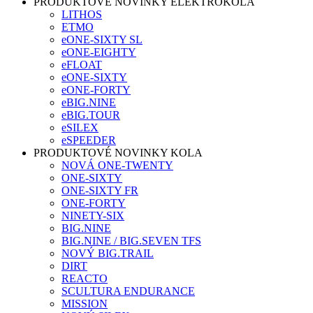
PRODUKTOVÉ NOVINKY ELEKTROKOLA
LITHOS
ETMO
eONE-SIXTY SL
eONE-EIGHTY
eFLOAT
eONE-SIXTY
eONE-FORTY
eBIG.NINE
eBIG.TOUR
eSILEX
eSPEEDER
PRODUKTOVÉ NOVINKY KOLA
NOVÁ ONE-TWENTY
ONE-SIXTY
ONE-SIXTY FR
ONE-FORTY
NINETY-SIX
BIG.NINE
BIG.NINE / BIG.SEVEN TFS
NOVÝ BIG.TRAIL
DIRT
REACTO
SCULTURA ENDURANCE
MISSION