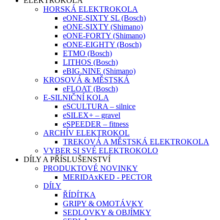
ELEKTROKOLA
HORSKÁ ELEKTROKOLA
eONE-SIXTY SL (Bosch)
eONE-SIXTY (Shimano)
eONE-FORTY (Shimano)
eONE-EIGHTY (Bosch)
ETMO (Bosch)
LITHOS (Bosch)
eBIG.NINE (Shimano)
KROSOVÁ & MĚSTSKÁ
eFLOAT (Bosch)
E-SILNIČNÍ KOLA
eSCULTURA – silnice
eSILEX+ – gravel
eSPEEDER – fitness
ARCHÍV ELEKTROKOL
TREKOVÁ A MĚSTSKÁ ELEKTROKOLA
VYBER SI SVÉ ELEKTROKOLO
DÍLY A PŘÍSLUŠENSTVÍ
PRODUKTOVÉ NOVINKY
MERIDAxKED - PECTOR
DÍLY
ŘÍDÍTKA
GRIPY & OMOTÁVKY
SEDLOVKY & OBJÍMKY