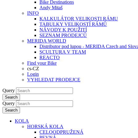
Bike Destinations
Andy Mitaš
INFO
KALKULÁTOR VELIKOSTI RÁMU
TABULKY VELIKOSTÍ RÁMŮ
NÁVODY K POUŽITÍ
SEZNAM PRODEJCŮ
MERIDA WORLD
Distributor pod lupou - MERIDA Czech and Slov
SCULTURA V TEAM
REACTO
Find your Bike
cs-CZ
Login
VYHLEDAT PRODEJCE
Query
Search
Query
Search
KOLA
HORSKÁ KOLA
CELOODPRUŽENÁ
PEVNÁ