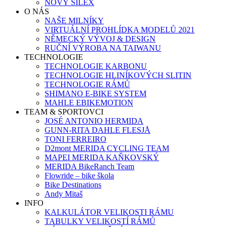
NOVÝ SILEX
O NÁS
NAŠE MILNÍKY
VIRTUÁLNÍ PROHLÍDKA MODELŮ 2021
NĚMECKÝ VÝVOJ & DESIGN
RUČNÍ VÝROBA NA TAIWANU
TECHNOLOGIE
TECHNOLOGIE KARBONU
TECHNOLOGIE HLINÍKOVÝCH SLITIN
TECHNOLOGIE RÁMŮ
SHIMANO E-BIKE SYSTEM
MAHLE EBIKEMOTION
TEAM & SPORTOVCI
JOSÉ ANTONIO HERMIDA
GUNN-RITA DAHLE FLESJÅ
TONI FERREIRO
D2mont MERIDA CYCLING TEAM
MAPEI MERIDA KAŇKOVSKÝ
MERIDA BikeRanch Team
Flowride – bike škola
Bike Destinations
Andy Mitaš
INFO
KALKULÁTOR VELIKOSTI RÁMU
TABULKY VELIKOSTÍ RÁMŮ