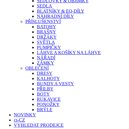
SEDLOVKY & OBJÍMKY
SEDLA
BLATNÍKY & EQ-DÍLY
NÁHRADNÍ DÍLY
PŘÍSLUŠENSTVÍ
BATOHY
BRAŠNY
DRŽÁKY
SVĚTLA
PUMPIČKY
LÁHVE A KOŠÍKY NA LÁHVE
NÁŘADÍ
ZÁMKY
OBLEČENÍ
DRESY
KALHOTY
BUNDY A VESTY
PŘILBY
BOTY
RUKAVICE
PONOŽKY
BRÝLE
NOVINKY
cs-CZ
VYHLEDAT PRODEJCE