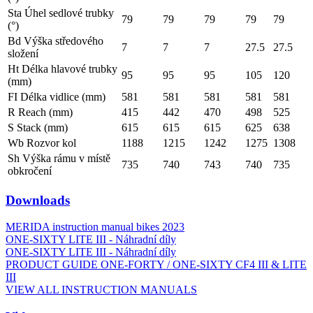
Sta Úhel sedlové trubky
79
79
79
79
79
(°)
Bd Výška středového
7
7
7
27.5
27.5
složení
Ht Délka hlavové trubky
95
95
95
105
120
(mm)
FI Délka vidlice (mm)
581
581
581
581
581
R Reach (mm)
415
442
470
498
525
S Stack (mm)
615
615
615
625
638
Wb Rozvor kol
1188
1215
1242
1275
1308
Sh Výška rámu v místě
735
740
743
740
735
obkročení
Downloads
MERIDA instruction manual bikes 2023
ONE-SIXTY LITE III - Náhradní díly
ONE-SIXTY LITE III - Náhradní díly
PRODUCT GUIDE ONE-FORTY / ONE-SIXTY CF4 III & LITE
III
VIEW ALL INSTRUCTION MANUALS