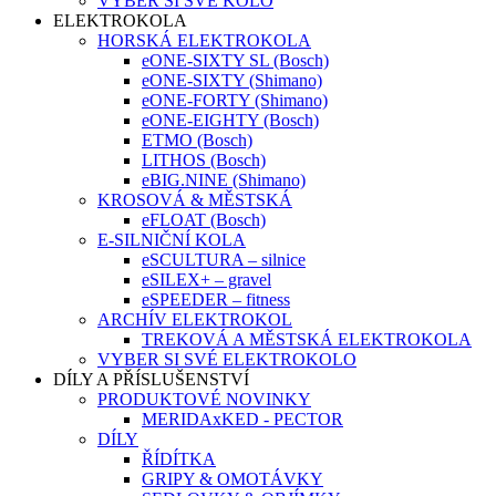
VYBER SI SVÉ KOLO
ELEKTROKOLA
HORSKÁ ELEKTROKOLA
eONE-SIXTY SL (Bosch)
eONE-SIXTY (Shimano)
eONE-FORTY (Shimano)
eONE-EIGHTY (Bosch)
ETMO (Bosch)
LITHOS (Bosch)
eBIG.NINE (Shimano)
KROSOVÁ & MĚSTSKÁ
eFLOAT (Bosch)
E-SILNIČNÍ KOLA
eSCULTURA – silnice
eSILEX+ – gravel
eSPEEDER – fitness
ARCHÍV ELEKTROKOL
TREKOVÁ A MĚSTSKÁ ELEKTROKOLA
VYBER SI SVÉ ELEKTROKOLO
DÍLY A PŘÍSLUŠENSTVÍ
PRODUKTOVÉ NOVINKY
MERIDAxKED - PECTOR
DÍLY
ŘÍDÍTKA
GRIPY & OMOTÁVKY