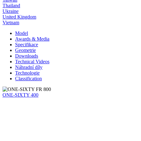
Thailand
Ukraine
United Kingdom
Vietnam
Model
Awards & Media
Specifikace
Geometrie
Downloads
Technical Videos
Náhradní díly
Technologie
Classification
ONE-SIXTY 400