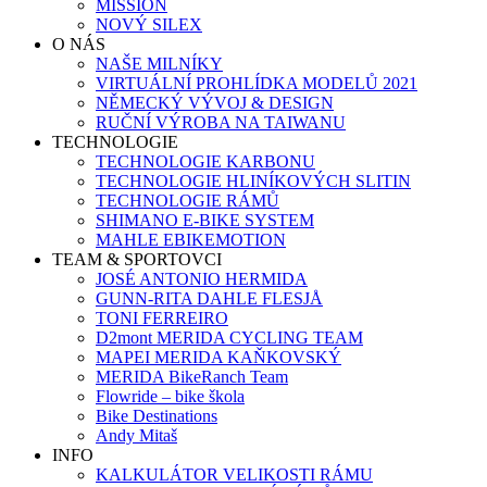
MISSION
NOVÝ SILEX
O NÁS
NAŠE MILNÍKY
VIRTUÁLNÍ PROHLÍDKA MODELŮ 2021
NĚMECKÝ VÝVOJ & DESIGN
RUČNÍ VÝROBA NA TAIWANU
TECHNOLOGIE
TECHNOLOGIE KARBONU
TECHNOLOGIE HLINÍKOVÝCH SLITIN
TECHNOLOGIE RÁMŮ
SHIMANO E-BIKE SYSTEM
MAHLE EBIKEMOTION
TEAM & SPORTOVCI
JOSÉ ANTONIO HERMIDA
GUNN-RITA DAHLE FLESJÅ
TONI FERREIRO
D2mont MERIDA CYCLING TEAM
MAPEI MERIDA KAŇKOVSKÝ
MERIDA BikeRanch Team
Flowride – bike škola
Bike Destinations
Andy Mitaš
INFO
KALKULÁTOR VELIKOSTI RÁMU