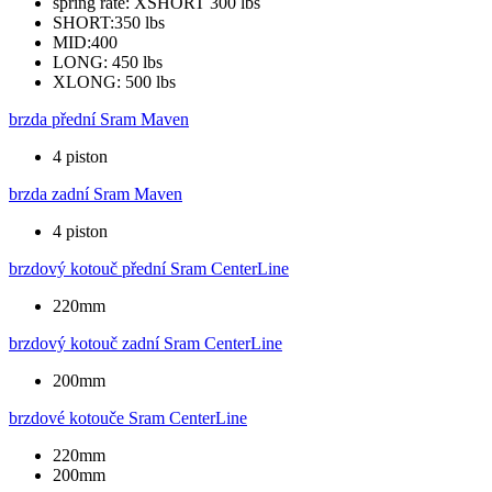
spring rate: XSHORT 300 lbs
SHORT:350 lbs
MID:400
LONG: 450 lbs
XLONG: 500 lbs
brzda přední
Sram Maven
4 piston
brzda zadní
Sram Maven
4 piston
brzdový kotouč přední
Sram CenterLine
220mm
brzdový kotouč zadní
Sram CenterLine
200mm
brzdové kotouče
Sram CenterLine
220mm
200mm