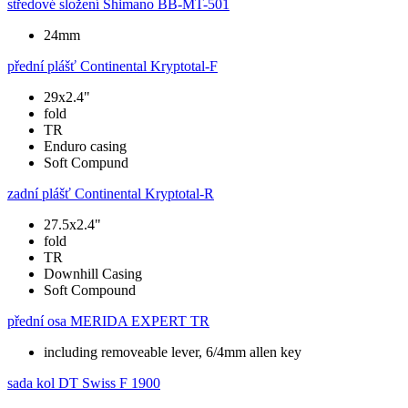
středové složení
Shimano BB-MT-501
24mm
přední plášť
Continental Kryptotal-F
29x2.4"
fold
TR
Enduro casing
Soft Compund
zadní plášť
Continental Kryptotal-R
27.5x2.4"
fold
TR
Downhill Casing
Soft Compound
přední osa
MERIDA EXPERT TR
including removeable lever, 6/4mm allen key
sada kol
DT Swiss F 1900