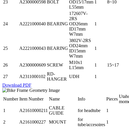
23
A2300000598
BOLT
OD15/17mm
1
8~10
L55mm
172607V-
2RS
24
A2221000040
BEARING
OD26mm
1
ID17mm
W7mm
3802V-2RS
OD24mm
25
A2221000043
BEARING
1
ID15mm
W7mm
M10x1
26
A2300000609
SCREW
1
15~17
L15mm
RD-
27
A2311000102
UDH
1
HANGER
Download PDF
Utah
Number
Item Number
Name
Info
Pieces
mome
CABLE
1
A21610000211
for headtube
1
GUIDE
for
2
A2161000227
MOUNT
1
tube/accesoires