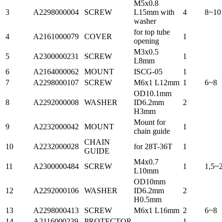
M5x0.8
3
A2298000004
SCREW
L15mm with
4
8~10
washer
for top tube
4
A2161000079
COVER
1
opening
M3x0.5
5
A2300000231
SCREW
1
L8mm
6
A2164000062
MOUNT
ISCG-05
1
7
A2298000107
SCREW
M6x1 L12mm
1
6~8
OD10.1mm
8
A2292000008
WASHER
ID6.2mm
2
H3mm
Mount for
9
A2232000042
MOUNT
1
chain guide
CHAIN
10
A2232000028
for 28T-36T
1
GUIDE
M4x0.7
11
A2300000484
SCREW
1
1,5~
L10mm
OD10mm
12
A2292000106
WASHER
ID6.2mm
2
H0.5mm
13
A2298000413
SCREW
M6x1 L16mm
2
6~8
14
A2116000239
PROTECTOR
1