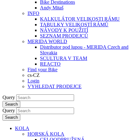
Bike Destinations
Andy Mitaš
INFO
KALKULÁTOR VELIKOSTI RÁMU
TABULKY VELIKOSTÍ RÁMŮ
NÁVODY K POUŽITÍ
SEZNAM PRODEJCŮ
MERIDA WORLD
Distributor pod lupou - MERIDA Czech and
Slovakia
SCULTURA V TEAM
REACTO
Find your Bike
cs-CZ
Login
VYHLEDAT PRODEJCE
Query
Search
Query
Search
KOLA
HORSKÁ KOLA
CELOODPRUŽENÁ