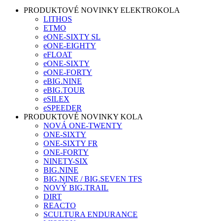
PRODUKTOVÉ NOVINKY ELEKTROKOLA
LITHOS
ETMO
eONE-SIXTY SL
eONE-EIGHTY
eFLOAT
eONE-SIXTY
eONE-FORTY
eBIG.NINE
eBIG.TOUR
eSILEX
eSPEEDER
PRODUKTOVÉ NOVINKY KOLA
NOVÁ ONE-TWENTY
ONE-SIXTY
ONE-SIXTY FR
ONE-FORTY
NINETY-SIX
BIG.NINE
BIG.NINE / BIG.SEVEN TFS
NOVÝ BIG.TRAIL
DIRT
REACTO
SCULTURA ENDURANCE