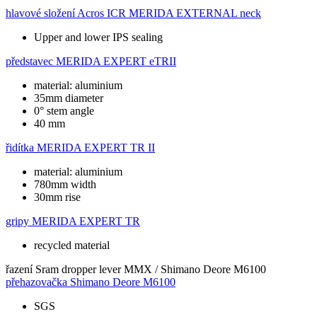
hlavové složení
Acros ICR MERIDA EXTERNAL neck
Upper and lower IPS sealing
představec
MERIDA EXPERT eTRII
material: aluminium
35mm diameter
0° stem angle
40 mm
řidítka
MERIDA EXPERT TR II
material: aluminium
780mm width
30mm rise
gripy
MERIDA EXPERT TR
recycled material
řazení
Sram dropper lever MMX / Shimano Deore M6100
přehazovačka
Shimano Deore M6100
SGS