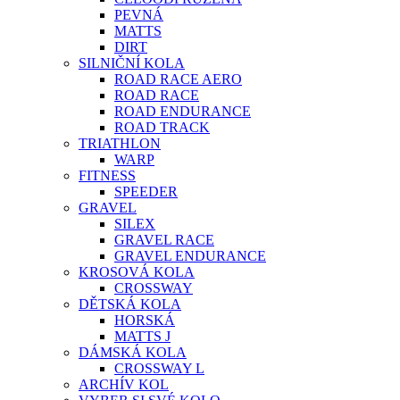
PEVNÁ
MATTS
DIRT
SILNIČNÍ KOLA
ROAD RACE AERO
ROAD RACE
ROAD ENDURANCE
ROAD TRACK
TRIATHLON
WARP
FITNESS
SPEEDER
GRAVEL
SILEX
GRAVEL RACE
GRAVEL ENDURANCE
KROSOVÁ KOLA
CROSSWAY
DĚTSKÁ KOLA
HORSKÁ
MATTS J
DÁMSKÁ KOLA
CROSSWAY L
ARCHÍV KOL