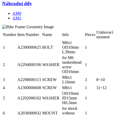
Náhradní díly
AM0
AM1
Utahovací
Number
Item Number
Name
Info
Pieces
moment
M6x1
1
A2300000625
BOLT
OD10mm
1
L39mm
for M6
sunkenhead
2
A2294000196
WASHER
1
screw
OD16mm
M6x1
3
A2298000113
SCREW
2
8~10
L16mm
4
A2300000608
SCREW
M8x1
1
11~12
OD19mm
5
A2292000102
WASHER
ID15mm
1
H0,3mm
for shock
6
A2036000032
MOUNT
without
1