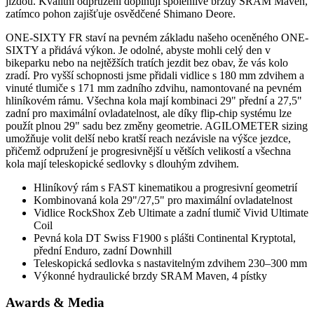
jízdou. Kvalitní odpružení doplňují spolehlivé brzdy SRAM Maven,
zatímco pohon zajišťuje osvědčené Shimano Deore.
ONE-SIXTY FR staví na pevném základu našeho oceněného ONE-
SIXTY a přidává výkon. Je odolné, abyste mohli celý den v
bikeparku nebo na nejtěžších tratích jezdit bez obav, že vás kolo
zradí. Pro vyšší schopnosti jsme přidali vidlice s 180 mm zdvihem a
vinuté tlumiče s 171 mm zadního zdvihu, namontované na pevném
hliníkovém rámu. Všechna kola mají kombinaci 29" přední a 27,5"
zadní pro maximální ovladatelnost, ale díky flip-chip systému lze
použít plnou 29" sadu bez změny geometrie. AGILOMETER sizing
umožňuje volit delší nebo kratší reach nezávisle na výšce jezdce,
přičemž odpružení je progresivnější u větších velikostí a všechna
kola mají teleskopické sedlovky s dlouhým zdvihem.
Hliníkový rám s FAST kinematikou a progresivní geometrií
Kombinovaná kola 29"/27,5" pro maximální ovladatelnost
Vidlice RockShox Zeb Ultimate a zadní tlumič Vivid Ultimate
Coil
Pevná kola DT Swiss F1900 s plášti Continental Kryptotal,
přední Enduro, zadní Downhill
Teleskopická sedlovka s nastavitelným zdvihem 230–300 mm
Výkonné hydraulické brzdy SRAM Maven, 4 pístky
Awards & Media