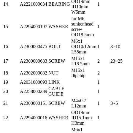
OD19mm
14
A2221000034
BEARING
1
ID10mm
W5mm
for M6
sunkenhead
15
A2294000197
WASHER
1
screw
OD18.5mm
M6x1
16
A2300000475
BOLT
OD10/12mm
1
8~10
L55mm
M15x1
17
A2300000683
SCREW
2
23~25
L18.5mm
M15x1
18
A2302000082
NUT
2
flipchip
19
A2031000093
LINK
1
CABLE
20
A2258000239
1
GUIDE
M4x0.7
21
A2300000151
SCREW
1
3~5
L12mm
OD19mm
22
A2294000016
WASHER
ID15.1mm
1
H3mm
M6x1