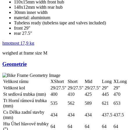
110x15mm width front hub
148x12mm width rear hub
30mm inner width
material: aluminium
Tubeless ready (tubeless tape and valves included)
front 29"
rear 27.5"
hmotnost
17,9 kg
weighed at frame size M
Geometrie
Velikost rámu
XShort
Short
Mid
Long
XLong
Velikost kol
29/27.5"
29/27.5"
29/27.5"
29"
29"
St sedlová trubka (mm)
400
410
425
445
470
Tt Horní rámová trubka
535
562
589
621
653
(mm)
Cs Délka zadní stavby
434
434
434
437.5
437.5
(mm)
Hta Úhel hlavové trubky
64
64
64
64
64
(°)