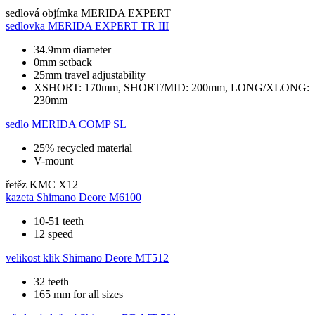
sedlová objímka
MERIDA EXPERT
sedlovka
MERIDA EXPERT TR III
34.9mm diameter
0mm setback
25mm travel adjustability
XSHORT: 170mm, SHORT/MID: 200mm, LONG/XLONG:
230mm
sedlo
MERIDA COMP SL
25% recycled material
V-mount
řetěz
KMC X12
kazeta
Shimano Deore M6100
10-51 teeth
12 speed
velikost klik
Shimano Deore MT512
32 teeth
165 mm for all sizes