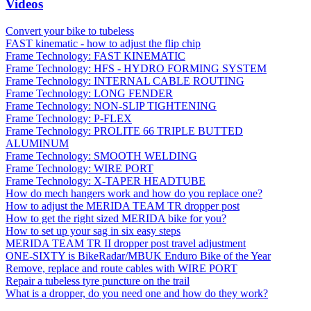
Videos
Convert your bike to tubeless
FAST kinematic - how to adjust the flip chip
Frame Technology: FAST KINEMATIC
Frame Technology: HFS - HYDRO FORMING SYSTEM
Frame Technology: INTERNAL CABLE ROUTING
Frame Technology: LONG FENDER
Frame Technology: NON-SLIP TIGHTENING
Frame Technology: P-FLEX
Frame Technology: PROLITE 66 TRIPLE BUTTED
ALUMINUM
Frame Technology: SMOOTH WELDING
Frame Technology: WIRE PORT
Frame Technology: X-TAPER HEADTUBE
How do mech hangers work and how do you replace one?
How to adjust the MERIDA TEAM TR dropper post
How to get the right sized MERIDA bike for you?
How to set up your sag in six easy steps
MERIDA TEAM TR II dropper post travel adjustment
ONE-SIXTY is BikeRadar/MBUK Enduro Bike of the Year
Remove, replace and route cables with WIRE PORT
Repair a tubeless tyre puncture on the trail
What is a dropper, do you need one and how do they work?