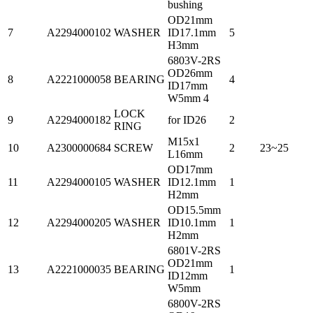
bushing
OD21mm
7
A2294000102
WASHER
ID17.1mm
5
H3mm
6803V-2RS
OD26mm
8
A2221000058
BEARING
4
ID17mm
W5mm 4
LOCK
9
A2294000182
for ID26
2
RING
M15x1
10
A2300000684
SCREW
2
23~25
L16mm
OD17mm
11
A2294000105
WASHER
ID12.1mm
1
H2mm
OD15.5mm
12
A2294000205
WASHER
ID10.1mm
1
H2mm
6801V-2RS
OD21mm
13
A2221000035
BEARING
1
ID12mm
W5mm
6800V-2RS