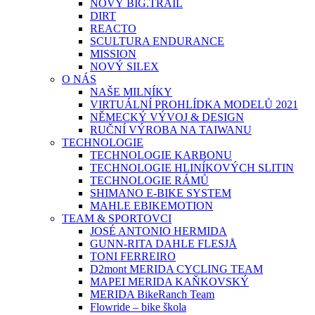
NOVÝ BIG.TRAIL
DIRT
REACTO
SCULTURA ENDURANCE
MISSION
NOVÝ SILEX
O NÁS
NAŠE MILNÍKY
VIRTUÁLNÍ PROHLÍDKA MODELŮ 2021
NĚMECKÝ VÝVOJ & DESIGN
RUČNÍ VÝROBA NA TAIWANU
TECHNOLOGIE
TECHNOLOGIE KARBONU
TECHNOLOGIE HLINÍKOVÝCH SLITIN
TECHNOLOGIE RÁMŮ
SHIMANO E-BIKE SYSTEM
MAHLE EBIKEMOTION
TEAM & SPORTOVCI
JOSÉ ANTONIO HERMIDA
GUNN-RITA DAHLE FLESJÅ
TONI FERREIRO
D2mont MERIDA CYCLING TEAM
MAPEI MERIDA KAŇKOVSKÝ
MERIDA BikeRanch Team
Flowride – bike škola