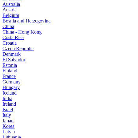
Australia
Austria
Belgium
Bosnia and Herzegovina
China
China - Hong Kong
Costa Rica
Croatia
Czech Republic
Denmark
El Salvador
Estonia
Finland
France
Germany
Hungary
Iceland
India
Ireland
Israel
Italy
Japan
Korea
Latvia
Lithuania