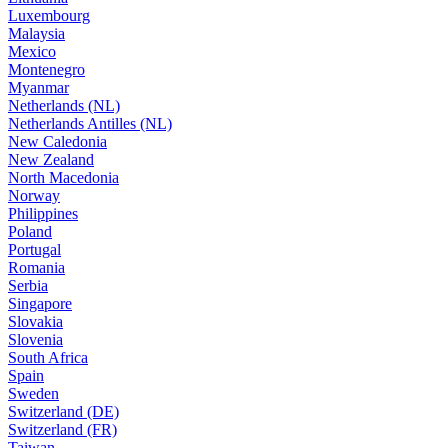
Luxembourg
Malaysia
Mexico
Montenegro
Myanmar
Netherlands (NL)
Netherlands Antilles (NL)
New Caledonia
New Zealand
North Macedonia
Norway
Philippines
Poland
Portugal
Romania
Serbia
Singapore
Slovakia
Slovenia
South Africa
Spain
Sweden
Switzerland (DE)
Switzerland (FR)
Taiwan