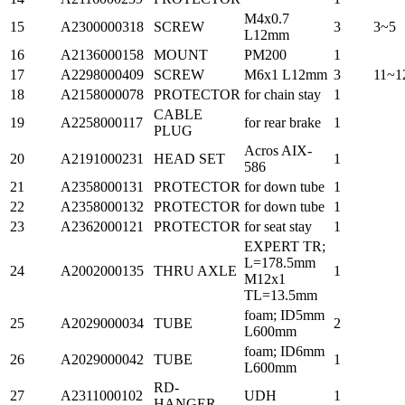
M4x0.7
15
A2300000318
SCREW
3
3~5
L12mm
16
A2136000158
MOUNT
PM200
1
17
A2298000409
SCREW
M6x1 L12mm
3
11~1
18
A2158000078
PROTECTOR
for chain stay
1
CABLE
19
A2258000117
for rear brake
1
PLUG
Acros AIX-
20
A2191000231
HEAD SET
1
586
21
A2358000131
PROTECTOR
for down tube
1
22
A2358000132
PROTECTOR
for down tube
1
23
A2362000121
PROTECTOR
for seat stay
1
EXPERT TR;
L=178.5mm
24
A2002000135
THRU AXLE
1
M12x1
TL=13.5mm
foam; ID5mm
25
A2029000034
TUBE
2
L600mm
foam; ID6mm
26
A2029000042
TUBE
1
L600mm
RD-
27
A2311000102
UDH
1
HANGER