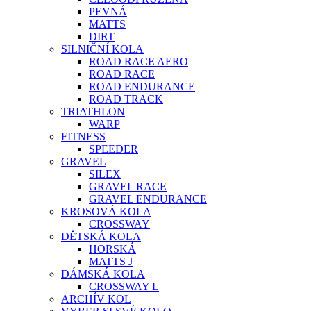
PEVNÁ
MATTS
DIRT
SILNIČNÍ KOLA
ROAD RACE AERO
ROAD RACE
ROAD ENDURANCE
ROAD TRACK
TRIATHLON
WARP
FITNESS
SPEEDER
GRAVEL
SILEX
GRAVEL RACE
GRAVEL ENDURANCE
KROSOVÁ KOLA
CROSSWAY
DĚTSKÁ KOLA
HORSKÁ
MATTS J
DÁMSKÁ KOLA
CROSSWAY L
ARCHÍV KOL