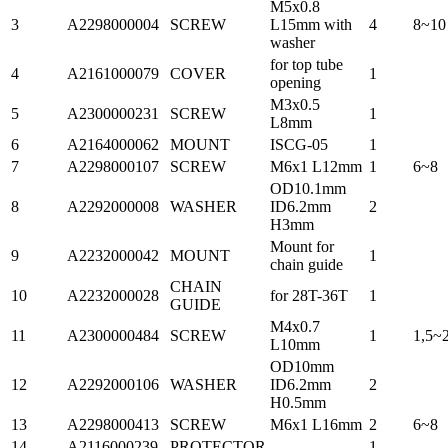
M5x0.8
3
A2298000004
SCREW
L15mm with
4
8~10
washer
for top tube
4
A2161000079
COVER
1
opening
M3x0.5
5
A2300000231
SCREW
1
L8mm
6
A2164000062
MOUNT
ISCG-05
1
7
A2298000107
SCREW
M6x1 L12mm
1
6~8
OD10.1mm
8
A2292000008
WASHER
ID6.2mm
2
H3mm
Mount for
9
A2232000042
MOUNT
1
chain guide
CHAIN
10
A2232000028
for 28T-36T
1
GUIDE
M4x0.7
11
A2300000484
SCREW
1
1,5~
L10mm
OD10mm
12
A2292000106
WASHER
ID6.2mm
2
H0.5mm
13
A2298000413
SCREW
M6x1 L16mm
2
6~8
14
A2116000239
PROTECTOR
1