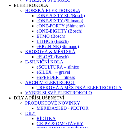
VYBER SI SVÉ KOLO
ELEKTROKOLA
HORSKÁ ELEKTROKOLA
eONE-SIXTY SL (Bosch)
eONE-SIXTY (Shimano)
eONE-FORTY (Shimano)
eONE-EIGHTY (Bosch)
ETMO (Bosch)
LITHOS (Bosch)
eBIG.NINE (Shimano)
KROSOVÁ & MĚSTSKÁ
eFLOAT (Bosch)
E-SILNIČNÍ KOLA
eSCULTURA – silnice
eSILEX+ – gravel
eSPEEDER – fitness
ARCHÍV ELEKTROKOL
TREKOVÁ A MĚSTSKÁ ELEKTROKOLA
VYBER SI SVÉ ELEKTROKOLO
DÍLY A PŘÍSLUŠENSTVÍ
PRODUKTOVÉ NOVINKY
MERIDAxKED - PECTOR
DÍLY
ŘÍDÍTKA
GRIPY & OMOTÁVKY