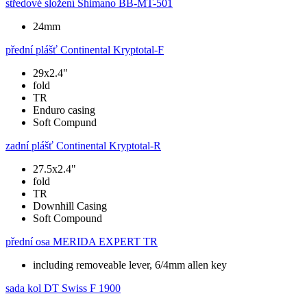
středové složení
Shimano BB-MT-501
24mm
přední plášť
Continental Kryptotal-F
29x2.4"
fold
TR
Enduro casing
Soft Compund
zadní plášť
Continental Kryptotal-R
27.5x2.4"
fold
TR
Downhill Casing
Soft Compound
přední osa
MERIDA EXPERT TR
including removeable lever, 6/4mm allen key
sada kol
DT Swiss F 1900