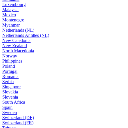
Luxembourg
Malaysia
Mexico
Montenegro
Myanmar
Netherlands (NL)
Netherlands Antilles (NL)
New Caledonia
New Zealand
North Macedonia
Norway
Philippines
Poland
Portugal
Romania
Serbia
Singapore
Slovakia
Slovenia
South Africa
Spain
Sweden
Switzerland (DE)
Switzerland (FR)
Taiwan