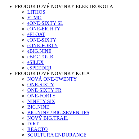
PRODUKTOVÉ NOVINKY ELEKTROKOLA
LITHOS
ETMO
eONE-SIXTY SL
eONE-EIGHTY
eFLOAT
eONE-SIXTY
eONE-FORTY
eBIG.NINE
eBIG.TOUR
eSILEX
eSPEEDER
PRODUKTOVÉ NOVINKY KOLA
NOVÁ ONE-TWENTY
ONE-SIXTY
ONE-SIXTY FR
ONE-FORTY
NINETY-SIX
BIG.NINE
BIG.NINE / BIG.SEVEN TFS
NOVÝ BIG.TRAIL
DIRT
REACTO
SCULTURA ENDURANCE