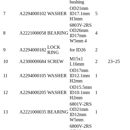
bushing
OD21mm
7
A2294000102
WASHER
ID17.1mm
5
H3mm
6803V-2RS
OD26mm
8
A2221000058
BEARING
4
ID17mm
W5mm 4
LOCK
9
A2294000182
for ID26
2
RING
M15x1
10
A2300000684
SCREW
2
23~25
L16mm
OD17mm
11
A2294000105
WASHER
ID12.1mm
1
H2mm
OD15.5mm
12
A2294000205
WASHER
ID10.1mm
1
H2mm
6801V-2RS
OD21mm
13
A2221000035
BEARING
1
ID12mm
W5mm
6800V-2RS