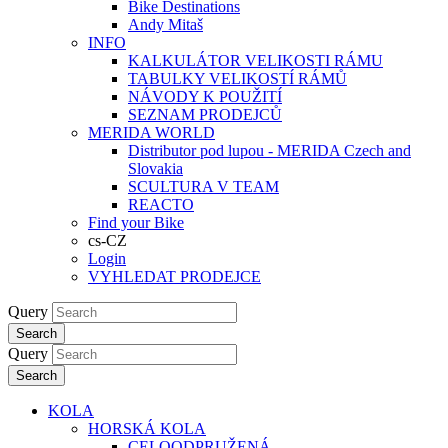
Bike Destinations
Andy Mitaš
INFO
KALKULÁTOR VELIKOSTI RÁMU
TABULKY VELIKOSTÍ RÁMŮ
NÁVODY K POUŽITÍ
SEZNAM PRODEJCŮ
MERIDA WORLD
Distributor pod lupou - MERIDA Czech and
Slovakia
SCULTURA V TEAM
REACTO
Find your Bike
cs-CZ
Login
VYHLEDAT PRODEJCE
Query
Search
Query
Search
KOLA
HORSKÁ KOLA
CELOODPRUŽENÁ