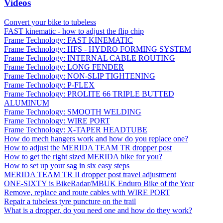
Videos
Convert your bike to tubeless
FAST kinematic - how to adjust the flip chip
Frame Technology: FAST KINEMATIC
Frame Technology: HFS - HYDRO FORMING SYSTEM
Frame Technology: INTERNAL CABLE ROUTING
Frame Technology: LONG FENDER
Frame Technology: NON-SLIP TIGHTENING
Frame Technology: P-FLEX
Frame Technology: PROLITE 66 TRIPLE BUTTED
ALUMINUM
Frame Technology: SMOOTH WELDING
Frame Technology: WIRE PORT
Frame Technology: X-TAPER HEADTUBE
How do mech hangers work and how do you replace one?
How to adjust the MERIDA TEAM TR dropper post
How to get the right sized MERIDA bike for you?
How to set up your sag in six easy steps
MERIDA TEAM TR II dropper post travel adjustment
ONE-SIXTY is BikeRadar/MBUK Enduro Bike of the Year
Remove, replace and route cables with WIRE PORT
Repair a tubeless tyre puncture on the trail
What is a dropper, do you need one and how do they work?