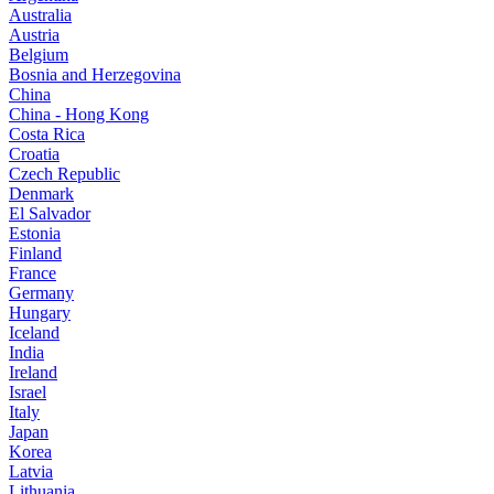
Australia
Austria
Belgium
Bosnia and Herzegovina
China
China - Hong Kong
Costa Rica
Croatia
Czech Republic
Denmark
El Salvador
Estonia
Finland
France
Germany
Hungary
Iceland
India
Ireland
Israel
Italy
Japan
Korea
Latvia
Lithuania