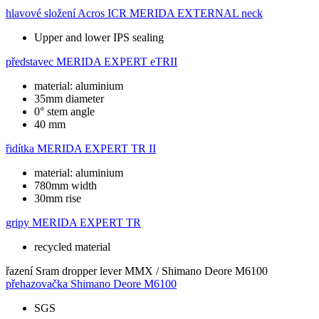
hlavové složení
Acros ICR MERIDA EXTERNAL neck
Upper and lower IPS sealing
představec
MERIDA EXPERT eTRII
material: aluminium
35mm diameter
0° stem angle
40 mm
řidítka
MERIDA EXPERT TR II
material: aluminium
780mm width
30mm rise
gripy
MERIDA EXPERT TR
recycled material
řazení
Sram dropper lever MMX / Shimano Deore M6100
přehazovačka
Shimano Deore M6100
SGS