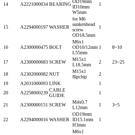
OD19mm
14
A2221000034
BEARING
1
ID10mm
W5mm
for M6
sunkenhead
15
A2294000197
WASHER
1
screw
OD18.5mm
M6x1
16
A2300000475
BOLT
OD10/12mm
1
8~10
L55mm
M15x1
17
A2300000683
SCREW
2
23~25
L18.5mm
M15x1
18
A2302000082
NUT
2
flipchip
19
A2031000093
LINK
1
CABLE
20
A2258000239
1
GUIDE
M4x0.7
21
A2300000151
SCREW
1
3~5
L12mm
OD19mm
22
A2294000016
WASHER
ID15.1mm
1
H3mm
M6x1