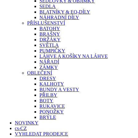
SEDLOVKY & OBJÍMKY
SEDLA
BLATNÍKY & EQ-DÍLY
NÁHRADNÍ DÍLY
PŘÍSLUŠENSTVÍ
BATOHY
BRAŠNY
DRŽÁKY
SVĚTLA
PUMPIČKY
LÁHVE A KOŠÍKY NA LÁHVE
NÁŘADÍ
ZÁMKY
OBLEČENÍ
DRESY
KALHOTY
BUNDY A VESTY
PŘILBY
BOTY
RUKAVICE
PONOŽKY
BRÝLE
NOVINKY
cs-CZ
VYHLEDAT PRODEJCE