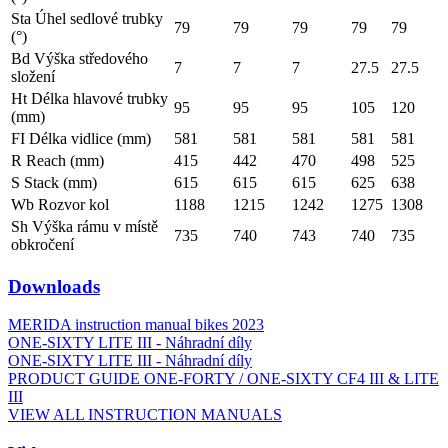
Sta Úhel sedlové trubky
79
79
79
79
79
(°)
Bd Výška středového
7
7
7
27.5
27.5
složení
Ht Délka hlavové trubky
95
95
95
105
120
(mm)
FI Délka vidlice (mm)
581
581
581
581
581
R Reach (mm)
415
442
470
498
525
S Stack (mm)
615
615
615
625
638
Wb Rozvor kol
1188
1215
1242
1275
1308
Sh Výška rámu v místě
735
740
743
740
735
obkročení
Downloads
MERIDA instruction manual bikes 2023
ONE-SIXTY LITE III - Náhradní díly
ONE-SIXTY LITE III - Náhradní díly
PRODUCT GUIDE ONE-FORTY / ONE-SIXTY CF4 III & LITE
III
VIEW ALL INSTRUCTION MANUALS