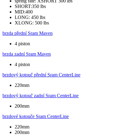
spring rate: XSHORT 300 lbs
SHORT:350 lbs
MID:400
LONG: 450 lbs
XLONG: 500 lbs
brzda přední
Sram Maven
4 piston
brzda zadní
Sram Maven
4 piston
brzdový kotouč přední
Sram CenterLine
220mm
brzdový kotouč zadní
Sram CenterLine
200mm
brzdové kotouče
Sram CenterLine
220mm
200mm