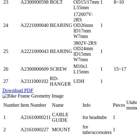
23
A2300000598
BOLT
OD15/17mm
1
8~10
L55mm
172607V-
2RS
24
A2221000040
BEARING
OD26mm
1
ID17mm
W7mm
3802V-2RS
OD24mm
25
A2221000043
BEARING
1
ID15mm
W7mm
M10x1
26
A2300000609
SCREW
1
15~17
L15mm
RD-
27
A2311000102
UDH
1
HANGER
Download PDF
Utah
Number
Item Number
Name
Info
Pieces
mome
CABLE
1
A21610000211
for headtube
1
GUIDE
for
2
A2161000227
MOUNT
1
tube/accesoires