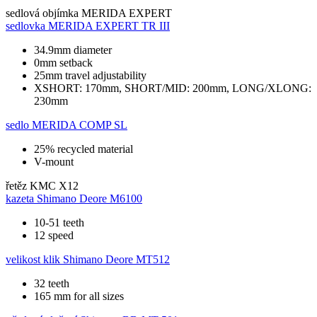
sedlová objímka
MERIDA EXPERT
sedlovka
MERIDA EXPERT TR III
34.9mm diameter
0mm setback
25mm travel adjustability
XSHORT: 170mm, SHORT/MID: 200mm, LONG/XLONG:
230mm
sedlo
MERIDA COMP SL
25% recycled material
V-mount
řetěz
KMC X12
kazeta
Shimano Deore M6100
10-51 teeth
12 speed
velikost klik
Shimano Deore MT512
32 teeth
165 mm for all sizes