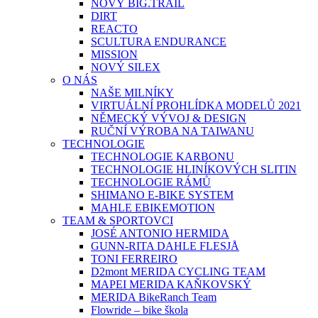
NOVÝ BIG.TRAIL
DIRT
REACTO
SCULTURA ENDURANCE
MISSION
NOVÝ SILEX
O NÁS
NAŠE MILNÍKY
VIRTUÁLNÍ PROHLÍDKA MODELŮ 2021
NĚMECKÝ VÝVOJ & DESIGN
RUČNÍ VÝROBA NA TAIWANU
TECHNOLOGIE
TECHNOLOGIE KARBONU
TECHNOLOGIE HLINÍKOVÝCH SLITIN
TECHNOLOGIE RÁMŮ
SHIMANO E-BIKE SYSTEM
MAHLE EBIKEMOTION
TEAM & SPORTOVCI
JOSÉ ANTONIO HERMIDA
GUNN-RITA DAHLE FLESJÅ
TONI FERREIRO
D2mont MERIDA CYCLING TEAM
MAPEI MERIDA KAŇKOVSKÝ
MERIDA BikeRanch Team
Flowride – bike škola