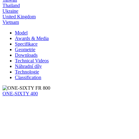
Thailand
Ukraine
United Kingdom
Vietnam
Model
Awards & Media
Specifikace
Geometrie
Downloads
Technical Videos
Náhradní díly
Technologie
Classification
ONE-SIXTY 400