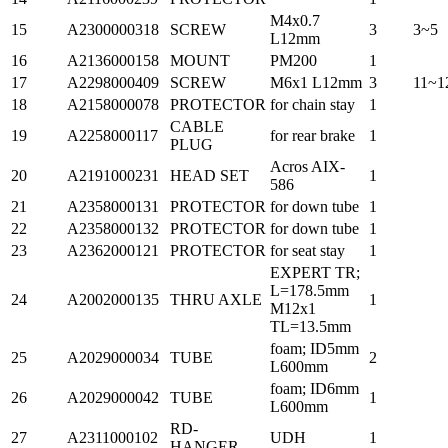
M4x0.7
15
A2300000318
SCREW
3
3~5
L12mm
16
A2136000158
MOUNT
PM200
1
17
A2298000409
SCREW
M6x1 L12mm
3
11~1
18
A2158000078
PROTECTOR
for chain stay
1
CABLE
19
A2258000117
for rear brake
1
PLUG
Acros AIX-
20
A2191000231
HEAD SET
1
586
21
A2358000131
PROTECTOR
for down tube
1
22
A2358000132
PROTECTOR
for down tube
1
23
A2362000121
PROTECTOR
for seat stay
1
EXPERT TR;
L=178.5mm
24
A2002000135
THRU AXLE
1
M12x1
TL=13.5mm
foam; ID5mm
25
A2029000034
TUBE
2
L600mm
foam; ID6mm
26
A2029000042
TUBE
1
L600mm
RD-
27
A2311000102
UDH
1
HANGER