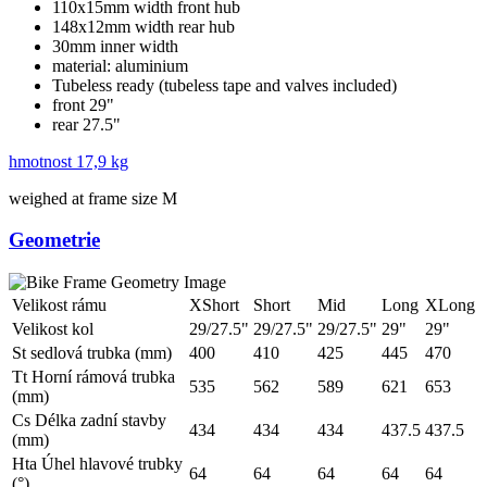
110x15mm width front hub
148x12mm width rear hub
30mm inner width
material: aluminium
Tubeless ready (tubeless tape and valves included)
front 29"
rear 27.5"
hmotnost
17,9 kg
weighed at frame size M
Geometrie
Velikost rámu
XShort
Short
Mid
Long
XLong
Velikost kol
29/27.5"
29/27.5"
29/27.5"
29"
29"
St sedlová trubka (mm)
400
410
425
445
470
Tt Horní rámová trubka
535
562
589
621
653
(mm)
Cs Délka zadní stavby
434
434
434
437.5
437.5
(mm)
Hta Úhel hlavové trubky
64
64
64
64
64
(°)