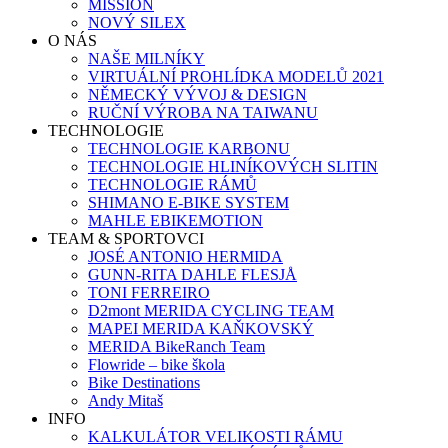
MISSION
NOVÝ SILEX
O NÁS
NAŠE MILNÍKY
VIRTUÁLNÍ PROHLÍDKA MODELŮ 2021
NĚMECKÝ VÝVOJ & DESIGN
RUČNÍ VÝROBA NA TAIWANU
TECHNOLOGIE
TECHNOLOGIE KARBONU
TECHNOLOGIE HLINÍKOVÝCH SLITIN
TECHNOLOGIE RÁMŮ
SHIMANO E-BIKE SYSTEM
MAHLE EBIKEMOTION
TEAM & SPORTOVCI
JOSÉ ANTONIO HERMIDA
GUNN-RITA DAHLE FLESJÅ
TONI FERREIRO
D2mont MERIDA CYCLING TEAM
MAPEI MERIDA KAŇKOVSKÝ
MERIDA BikeRanch Team
Flowride – bike škola
Bike Destinations
Andy Mitaš
INFO
KALKULÁTOR VELIKOSTI RÁMU