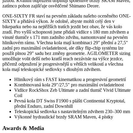
jízdou. Kvalitní odpružení doplňují spolehlivé brzdy SRAM Maven,
zatímco pohon zajišťuje osvědčené Shimano Deore.
ONE-SIXTY FR staví na pevném základu našeho oceněného ONE-
SIXTY a přidává výkon. Je odolné, abyste mohli celý den v
bikeparku nebo na nejtěžších tratích jezdit bez obav, že vás kolo
zradí. Pro vyšší schopnosti jsme přidali vidlice s 180 mm zdvihem a
vinuté tlumiče s 171 mm zadního zdvihu, namontované na pevném
hliníkovém rámu. Všechna kola mají kombinaci 29" přední a 27,5"
zadní pro maximální ovladatelnost, ale díky flip-chip systému lze
použít plnou 29" sadu bez změny geometrie. AGILOMETER sizing
umožňuje volit delší nebo kratší reach nezávisle na výšce jezdce,
přičemž odpružení je progresivnější u větších velikostí a všechna
kola mají teleskopické sedlovky s dlouhým zdvihem.
Hliníkový rám s FAST kinematikou a progresivní geometrií
Kombinovaná kola 29"/27,5" pro maximální ovladatelnost
Vidlice RockShox Zeb Ultimate a zadní tlumič Vivid Ultimate
Coil
Pevná kola DT Swiss F1900 s plášti Continental Kryptotal,
přední Enduro, zadní Downhill
Teleskopická sedlovka s nastavitelným zdvihem 230–300 mm
Výkonné hydraulické brzdy SRAM Maven, 4 pístky
Awards & Media