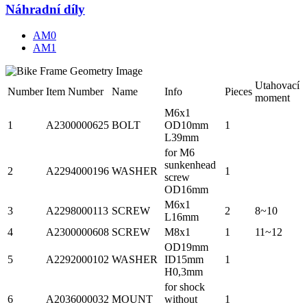
Náhradní díly
AM0
AM1
Utahovací
Number
Item Number
Name
Info
Pieces
moment
M6x1
1
A2300000625
BOLT
OD10mm
1
L39mm
for M6
sunkenhead
2
A2294000196
WASHER
1
screw
OD16mm
M6x1
3
A2298000113
SCREW
2
8~10
L16mm
4
A2300000608
SCREW
M8x1
1
11~12
OD19mm
5
A2292000102
WASHER
ID15mm
1
H0,3mm
for shock
6
A2036000032
MOUNT
without
1